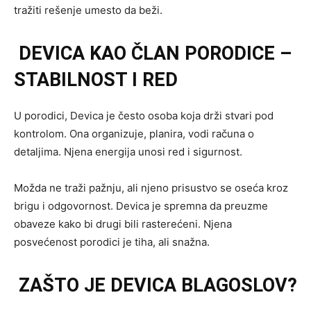
tražiti rešenje umesto da beži.
DEVICA KAO ČLAN PORODICE –
STABILNOST I RED
U porodici, Devica je često osoba koja drži stvari pod
kontrolom. Ona organizuje, planira, vodi računa o
detaljima. Njena energija unosi red i sigurnost.
Možda ne traži pažnju, ali njeno prisustvo se oseća kroz
brigu i odgovornost. Devica je spremna da preuzme
obaveze kako bi drugi bili rasterećeni. Njena
posvećenost porodici je tiha, ali snažna.
ZAŠTO JE DEVICA BLAGOSLOV?