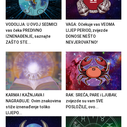
VODOLIJA: U OVOJ SEDMICI
VAGA: Očekuje vas VEOMA
vas čeka PREDIVNO
LIJEP PERIOD, zvijezde
IZNENAĐENJE, saznajte
DONOSE NEŠTO
ZAŠTO STE...
NEVJEROVATNO!
KARMA I KAŽNJAVA I
RAK: SREĆA, PARE i LJUBAV,
NAGRAĐUJE: Ovim znakovima
zvijezde su vam SVE
stiže iznenađenje toliko
POSLOŽILE, ovo...
LIJEPO...