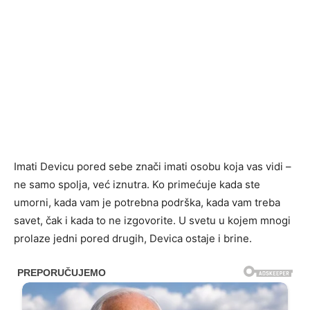
Imati Devicu pored sebe znači imati osobu koja vas vidi –
ne samo spolja, već iznutra. Ko primećuje kada ste
umorni, kada vam je potrebna podrška, kada vam treba
savet, čak i kada to ne izgovorite. U svetu u kojem mnogi
prolaze jedni pored drugih, Devica ostaje i brine.