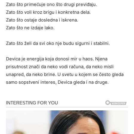
Zato što primećuje ono što drugi previđaju.
Zato što voli kroz brigu i konkretna dela.
Zato što ostaje dosledna i iskrena.
Zato što ne izdaje lako.
Zato što želi da svi oko nje budu sigurni i stabilni.
Devica je energija koja donosi mir u haos. Njena
prisutnost znači da neko vodi računa, da neko misli
unapred, da neko brine. U svetu u kojem se često gleda
samo sopstveni interes, Devica gleda i na druge.