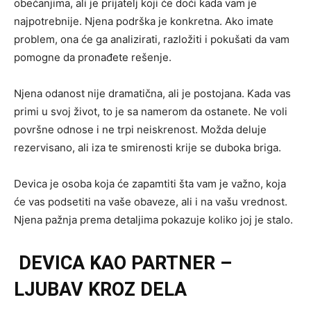
obećanjima, ali je prijatelj koji će doći kada vam je
najpotrebnije. Njena podrška je konkretna. Ako imate
problem, ona će ga analizirati, razložiti i pokušati da vam
pomogne da pronađete rešenje.
Njena odanost nije dramatična, ali je postojana. Kada vas
primi u svoj život, to je sa namerom da ostanete. Ne voli
površne odnose i ne trpi neiskrenost. Možda deluje
rezervisano, ali iza te smirenosti krije se duboka briga.
Devica je osoba koja će zapamtiti šta vam je važno, koja
će vas podsetiti na vaše obaveze, ali i na vašu vrednost.
Njena pažnja prema detaljima pokazuje koliko joj je stalo.
DEVICA KAO PARTNER –
LJUBAV KROZ DELA