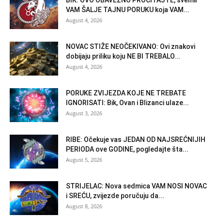
VAM ŠALJE TAJNU PORUKU koja VAM...
August 4, 2026
NOVAC STIŽE NEOČEKIVANO: Ovi znakovi
dobijaju priliku koju NE BI TREBALO...
August 4, 2026
PORUKE ZVIJEZDA KOJE NE TREBATE
IGNORISATI: Bik, Ovan i Blizanci ulaze...
August 3, 2026
RIBE: Očekuje vas JEDAN OD NAJSREĆNIJIH
PERIODA ove GODINE, pogledajte šta...
August 5, 2026
STRIJELAC: Nova sedmica VAM NOSI NOVAC
i SREĆU, zvijezde poručuju da...
August 8, 2026