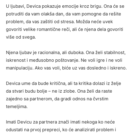
U ljubavi, Devica pokazuje emocije kroz brigu. Ona će se
potruditi da vam olakša dan, da vam pomogne da rešite
problem, da vas zaštiti od stresa. Možda neće uvek
govoriti velike romantične reči, ali će njena dela govoriti
više od svega.
Njena ljubav je racionalna, ali duboka. Ona želi stabilnost,
iskrenost i međusobno poštovanje. Ne voli igre i ne voli
manipulaciju. Ako vas voli, biće uz vas dosledno i iskreno.
Devica ume da bude kritična, ali ta kritika dolazi iz želje
da stvari budu bolje – ne iz zlobe. Ona želi da raste
zajedno sa partnerom, da gradi odnos na čvrstim
temeljima.
Imati Devicu za partnera znači imati nekoga ko neće
odustati na prvoj prepreci, ko će analizirati problem i