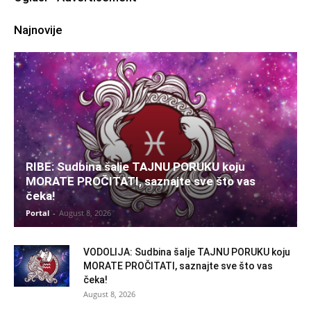
Najnovije
RIBE: Sudbina šalje TAJNU PORUKU koju
MORATE PROČITATI, saznajte sve što vas
čeka!
Portal
-
August 8, 2026
VODOLIJA: Sudbina šalje TAJNU PORUKU koju
MORATE PROČITATI, saznajte sve što vas
čeka!
August 8, 2026