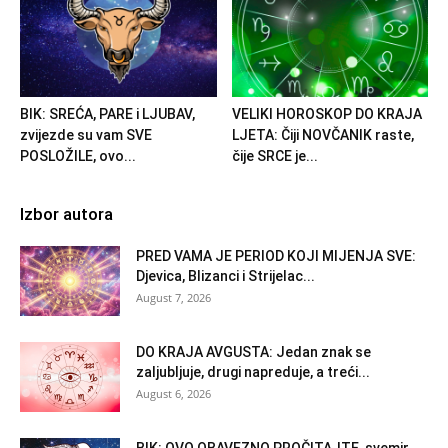
BIK: SREĆA, PARE i LJUBAV,
VELIKI HOROSKOP DO KRAJA
zvijezde su vam SVE
LJETA: Čiji NOVČANIK raste,
POSLOŽILE, ovo...
čije SRCE je...
Izbor autora
PRED VAMA JE PERIOD KOJI MIJENJA SVE:
Djevica, Blizanci i Strijelac...
August 7, 2026
DO KRAJA AVGUSTA: Jedan znak se
zaljubljuje, drugi napreduje, a treći...
August 6, 2026
BIK: OVO OBAVEZNO PROČITAJTE, svemir