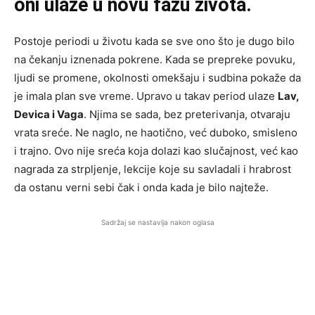
oni ulaze u novu fazu zivota.
Postoje periodi u životu kada se sve ono što je dugo bilo
na čekanju iznenada pokrene. Kada se prepreke povuku,
ljudi se promene, okolnosti omekšaju i sudbina pokaže da
je imala plan sve vreme. Upravo u takav period ulaze
Lav,
Devica i Vaga
. Njima se sada, bez preterivanja, otvaraju
vrata sreće. Ne naglo, ne haotično, već duboko, smisleno
i trajno. Ovo nije sreća koja dolazi kao slučajnost, već kao
nagrada za strpljenje, lekcije koje su savladali i hrabrost
da ostanu verni sebi čak i onda kada je bilo najteže.
Sadržaj se nastavlja nakon oglasa