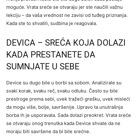
moguće. Vrata sreće se otvaraju jer ste naučili važnu
lekciju – da vaša vrednost ne zavisi od tuđeg priznanja.
Kada ste to shvatili, sudbina je reagovala.
DEVICA – SREĆA KOJA DOLAZI
KADA PRESTANETE DA
SUMNJATE U SEBE
Device su dugo bile u borbi sa sobom. Analizirale su
svaki korak, svaku reč, svaku odluku. Često su bile
prestroge prema sebi, uvek tražeći grešku, uvek misleći
da mogu više, bolje, savršenije. Upravo ta unutrašnja
borba ih je usporavala. Sada dolazi preokret. Vrata sreće
se otvaraju onog trenutka kada Device shvate da ne
moraju biti savršene da bi bile srećne.