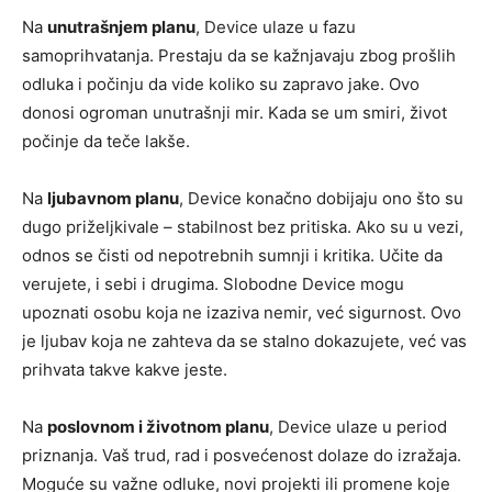
Na
unutrašnjem planu
, Device ulaze u fazu
samoprihvatanja. Prestaju da se kažnjavaju zbog prošlih
odluka i počinju da vide koliko su zapravo jake. Ovo
donosi ogroman unutrašnji mir. Kada se um smiri, život
počinje da teče lakše.
Na
ljubavnom planu
, Device konačno dobijaju ono što su
dugo priželjkivale – stabilnost bez pritiska. Ako su u vezi,
odnos se čisti od nepotrebnih sumnji i kritika. Učite da
verujete, i sebi i drugima. Slobodne Device mogu
upoznati osobu koja ne izaziva nemir, već sigurnost. Ovo
je ljubav koja ne zahteva da se stalno dokazujete, već vas
prihvata takve kakve jeste.
Na
poslovnom i životnom planu
, Device ulaze u period
priznanja. Vaš trud, rad i posvećenost dolaze do izražaja.
Moguće su važne odluke, novi projekti ili promene koje