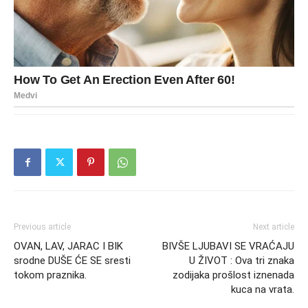
Previous article
Next article
OVAN, LAV, JARAC I BIK
BIVŠE LJUBAVI SE VRAĆAJU
srodne DUŠE ĆE SE sresti
U ŽIVOT : Ova tri znaka
tokom praznika.
zodijaka prošlost iznenada
kuca na vrata.