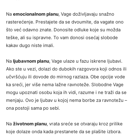
Na
emocionalnom planu
, Vage doživljavaju snažno
rasterećenje. Prestajete da se dvoumite, da vagate ono
što već odavno znate. Donosite odluke koje su možda
teške, ali su ispravne. To vam donosi osećaj slobode
kakav dugo niste imali.
Na
ljubavnom planu
, Vage ulaze u fazu iskrene ljubavi.
Ako ste u vezi, dolazi do dubokih razgovora koji odnos ili
učvršćuju ili dovode do mirnog razlaza. Obe opcije vode
ka sreći, jer više nema lažne ravnoteže. Slobodne Vage
mogu upoznati osobu koja ih vidi, razume i ne traži da se
menjaju. Ovo je ljubav u kojoj nema borbe za ravnotežu –
ona postoji sama po sebi.
Na
životnom planu
, vrata sreće se otvaraju kroz prilike
koje dolaze onda kada prestanete da se plašite izbora.