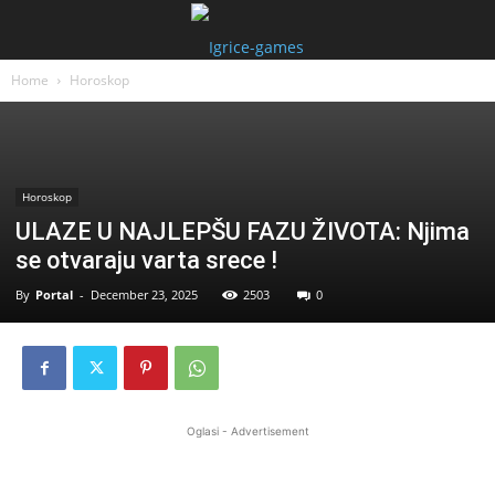
Home
Horoskop
Horoskop
ULAZE U NAJLEPŠU FAZU ŽIVOTA: Njima
se otvaraju varta srece !
By
Portal
-
December 23, 2025
2503
0
Oglasi - Advertisement