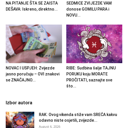
NA PITANJE ŠTA SE ZAISTA
SEDMICE ZVIJEZDE VAM
DEŠAVA: Iskreno, direktno...
donose GOMILU PARA i
NOVU...
NOVAC I USPJEH: Zvijezde
RIBE: Sudbina šalje TAJNU
jasno poručuju – OVI znakovi
PORUKU koju MORATE
se ZNAČAJNO...
PROČITATI, saznajte sve
što...
Izbor autora
RAK: Ovog vikenda stiže vam SREĆA kakvu
odavno niste osjetili, zvijezde...
August 6, 2026