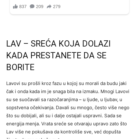
LAV – SREĆA KOJA DOLAZI
KADA PRESTANETE DA SE
BORITE
Lavovi su prošli kroz fazu u kojoj su morali da budu jaki
čak i onda kada im je snaga bila na izmaku. Mnogi Lavovi
su se suočavali sa razočaranjima – u ljude, u ljubav, u
sopstvena očekivanja. Davali su mnogo, često više nego
što su dobijali, ali su i dalje ostajali uspravni. Sada se
energija menja. Vrata sreće se otvaraju upravo zato što
Lav više ne pokušava da kontroliše sve, već dopušta