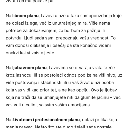
životu da mu pokaže put.
Na
ličnom planu
, Lavovi ulaze u fazu samopouzdanja koje
ne dolazi iz ega, već iz unutrašnjeg mira. Više nema
potrebe za dokazivanjem, za borbom za pažnju ili
potvrdu. Ljudi sada sami prepoznaju vašu vrednost. To
vam donosi olakšanje i osećaj da ste konačno viđeni
onakvi kakvi zaista jeste.
Na
ljubavnom planu
, Lavovima se otvaraju vrata sreće
kroz jasnoću. Ili se postojeći odnos podiže na viši nivo, uz
više poštovanja i stabilnosti, ili u vaš život ulazi osoba
koja vas vidi kao prioritet, a ne kao opciju. Ovo je ljubav
koja ne traži da se umanjujete niti da glumite jačinu – već
vas voli u celini, sa svim vašim emocijama.
Na
životnom i profesionalnom planu
, dolazi prilika koja
menja pravac. Nešto što ste dugo želeli sada postaje