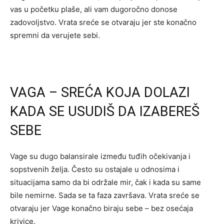
vas u početku plaše, ali vam dugoročno donose
zadovoljstvo. Vrata sreće se otvaraju jer ste konačno
spremni da verujete sebi.
VAGA – SREĆA KOJA DOLAZI
KADA SE USUDIŠ DA IZABEREŠ
SEBE
Vage su dugo balansirale između tuđih očekivanja i
sopstvenih želja. Često su ostajale u odnosima i
situacijama samo da bi održale mir, čak i kada su same
bile nemirne. Sada se ta faza završava. Vrata sreće se
otvaraju jer Vage konačno biraju sebe – bez osećaja
krivice.