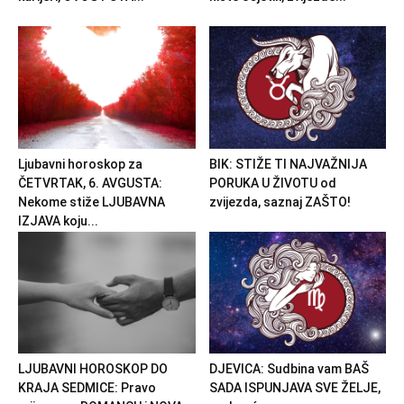
Ljubavni horoskop za
BIK: STIŽE TI NAJVAŽNIJA
ČETVRTAK, 6. AVGUSTA:
PORUKA U ŽIVOTU od
Nekome stiže LJUBAVNA
zvijezda, saznaj ZAŠTO!
IZJAVA koju...
LJUBAVNI HOROSKOP DO
DJEVICA: Sudbina vam BAŠ
KRAJA SEDMICE: Pravo
SADA ISPUNJAVA SVE ŽELJE,