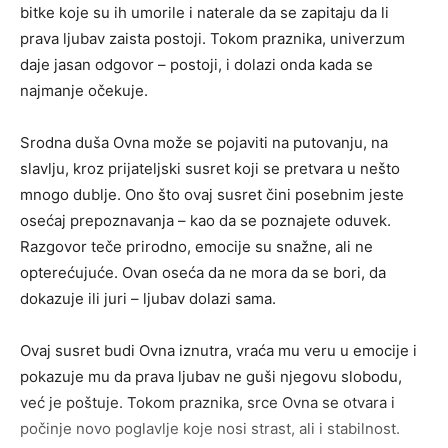
bitke koje su ih umorile i naterale da se zapitaju da li
prava ljubav zaista postoji. Tokom praznika, univerzum
daje jasan odgovor – postoji, i dolazi onda kada se
najmanje očekuje.
Srodna duša Ovna može se pojaviti na putovanju, na
slavlju, kroz prijateljski susret koji se pretvara u nešto
mnogo dublje. Ono što ovaj susret čini posebnim jeste
osećaj prepoznavanja – kao da se poznajete oduvek.
Razgovor teče prirodno, emocije su snažne, ali ne
opterećujuće. Ovan oseća da ne mora da se bori, da
dokazuje ili juri – ljubav dolazi sama.
Ovaj susret budi Ovna iznutra, vraća mu veru u emocije i
pokazuje mu da prava ljubav ne guši njegovu slobodu,
već je poštuje. Tokom praznika, srce Ovna se otvara i
počinje novo poglavlje koje nosi strast, ali i stabilnost.