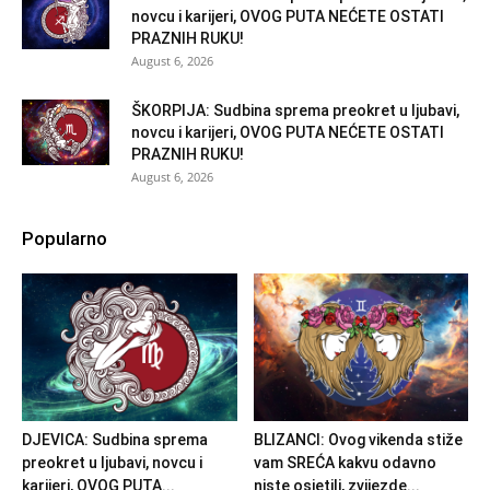
novcu i karijeri, OVOG PUTA NEĆETE OSTATI
PRAZNIH RUKU!
August 6, 2026
ŠKORPIJA: Sudbina sprema preokret u ljubavi,
novcu i karijeri, OVOG PUTA NEĆETE OSTATI
PRAZNIH RUKU!
August 6, 2026
Popularno
DJEVICA: Sudbina sprema
BLIZANCI: Ovog vikenda stiže
preokret u ljubavi, novcu i
vam SREĆA kakvu odavno
karijeri, OVOG PUTA...
niste osjetili, zvijezde...