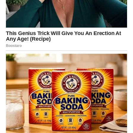
uslova. Nema potrebe za glumom, nema igre ega – samo
iskrena razmena emocija.
Srodna duša Lava donosi mu osećaj doma, ali i inspiraciju
da bude još bolja verzija sebe. Tokom praznika, Lav
shvata da ljubav ne mora da boli da bi bila snažna. Ovo je
veza koja leči stare rane i vraća osmeh koji dolazi iz srca.
JARAC – LJUBAV KOJA DOLAZI
NAKON DUGOG ČEKANJA
Jarac je znak koji retko veruje olako, posebno kada je
ljubav u pitanju. Prošao je kroz mnogo razočaranja,
ćutanja i emotivnih tereta koje je nosio sam. Tokom
praznika, sudbina mu donosi susret koji menja njegov
pogled na ljubav iz korena. Srodna duša Jarca dolazi tiho,
nenametljivo, ali sa snagom koja se oseća odmah.