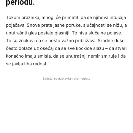
periodu.
Tokom praznika, mnogi će primetiti da se njihova intuicija
pojačava. Snove prate jasne poruke, slučajnosti se nižu, a
unutrašnji glas postaje glasniji. To nisu slučajne pojave.
To su znakovi da se nešto važno približava. Srodne duše
često dolaze uz osećaj da se sve kockice slažu – da stvari
konačno imaju smisla, da se unutrašnji nemir smiruje i da
se javlja tiha radost.
Sadržaj se nastavlja nakon oglasa