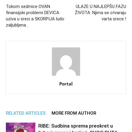
Tokom sedmice OVAN
ULAZE U NAJLEPŠU FAZU
finansijski problemi DEVICA
ŽIVOTA: Njima se otvaraju
uziva u sreci a SKORPIJA ludo
varta srece !
zaljubljena .
Portal
RELATED ARTICLES
MORE FROM AUTHOR
RIBE: Sudbina sprema preokret u