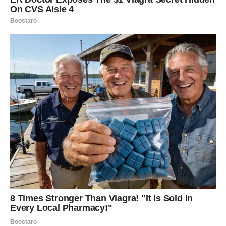
PREPOZNAVANJE
Za Bika, praznici su vreme emotivnog ispunjenja i
sudbinskog prepoznavanja. Bik je znak koji voli duboko,
odano i iskreno, ali često daje srce onima koji to ne znaju
da cene. Tokom praznika, dolazi susret koji menja sve –
srodna duša koja razume Bikovu potrebu za stabilnošću,
nežnošću i sigurnošću.
Ovaj susret može izgledati jednostavno spolja, ali iznutra
nosi snažnu emociju. Bik oseća da može da se opusti, da
bude ono što jeste, bez straha da će biti povređen.
Razgovori su puni razumevanja, dodiri donose mir, a
prisustvo druge osobe budi osećaj doma.
Srodna duša Bika dolazi da ostane, da gradi, da deli život
u njegovoj punoj dubini. Tokom praznika, Bik shvata da