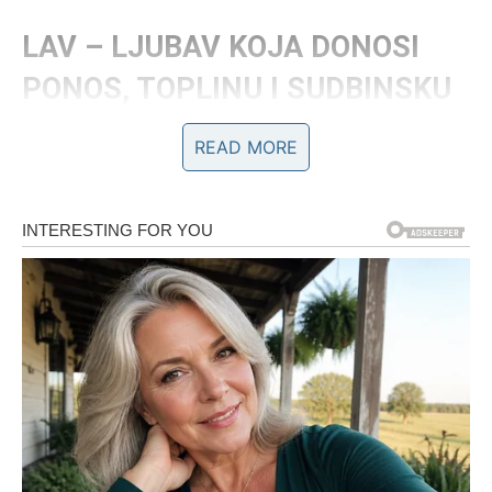
LAV – LJUBAV KOJA DONOSI
PONOS, TOPLINU I SUDBINSKU
VEZU
READ MORE
Lav tokom praznika ulazi u period u kojem postaje
magnet za sudbinske susrete. Nakon meseci u kojima je
davao više nego što je primao, u kojima je često bio jak i
za sebe i za druge, sada dolazi nagrada. Srodna duša
Lava dolazi sa toplinom, divljenjem i dubokim
poštovanjem – onim što Lav u ljubavi najviše traži.
Ovaj susret se često dešava u trenucima radosti – na
okupljanjima, proslavama, u atmosferi smeha i svetla. Ali
ispod te spoljašnje lakoće krije se duboka emotivna
povezanost. Lav oseća da je viđen, prihvaćen i voljen bez