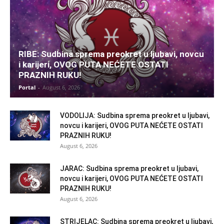
RIBE: Sudbina sprema preokret u ljubavi, novcu
i karijeri, OVOG PUTA NEĆETE OSTATI
PRAZNIH RUKU!
Portal
-
August 6, 2026
VODOLIJA: Sudbina sprema preokret u ljubavi,
novcu i karijeri, OVOG PUTA NEĆETE OSTATI
PRAZNIH RUKU!
August 6, 2026
JARAC: Sudbina sprema preokret u ljubavi,
novcu i karijeri, OVOG PUTA NEĆETE OSTATI
PRAZNIH RUKU!
August 6, 2026
STRIJELAC: Sudbina sprema preokret u ljubavi,