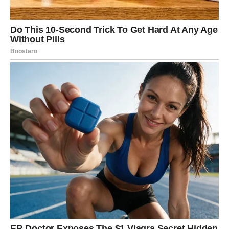
Ovaj susret često ima karmičku notu – može biti osoba iz
prošlosti koja se vraća zrelija i iskrenija, ili neko potpuno
nov ko budi osećaj sigurnosti kakav Jarac dugo nije
osetio. Nema velikih reči, ali ima dela. Nema obećanja u
prazno, ali ima osećaja da se može graditi nešto trajno.
Tokom praznika, Jarac konačno spušta zidove koje je
godinama gradio. Shvata da ne mora sve sam, da ljubav
može biti oslonac, a ne slabost. Srodna duša donosi mu
mir, stabilnost i tiho zadovoljstvo koje traje.
BIK – LJUBAV KOJA DONOSI
SIGURNOST I DUBOKO