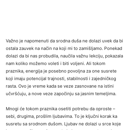
Važno je napomenuti da srodna duša ne dolazi uvek da bi
ostala zauvek na način na koji mi to zamišljamo. Ponekad
dolazi da bi nas probudila, naučila važnu lekciju, pokazala
nam koliko možemo voleti i biti voljeni. Ali tokom
praznika, energija je posebno povoljna za one susrete
koji imaju potencijal trajnosti, stabilnosti i zajedničkog
rasta. Ovo je vreme kada se veze zasnovane na istini
učvršćuju, a nove veze započinju sa jasnim temeljima.
Mnogi će tokom praznika osetiti potrebu da oproste –
sebi, drugima, prošlim ljubavima. To je ključni korak ka
susretu sa srodnom dušom. Ljubav ne dolazi u srce koje