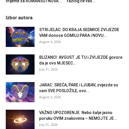
vrijeme za ROMANSU i NOVA...
razlog će vas...
Izbor autora
STRIJELAC: DO KRAJA SEDMICE ZVIJEZDE
VAM donose GOMILU PARA i NOVU...
August 4, 2026
BLIZANCI: AVGUST JE TU i ZVIJEZDE govore
da je ovo MJESEC...
July 31, 2026
JARAC: SREĆA, PARE i LJUBAV, zvijezde su
vam SVE POSLOŽILE, ovo...
August 3, 2026
VAŽNO UPOZORENJE: Nebo šalje jasnu
poruku OVIM znakovima – NEMOJTE JE...
July 31, 2026