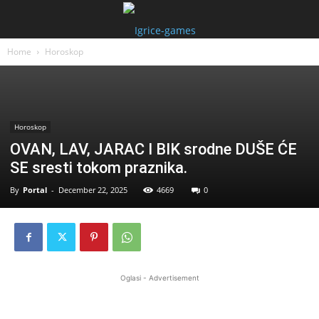
Home
Horoskop
Horoskop
OVAN, LAV, JARAC I BIK srodne DUŠE ĆE
SE sresti tokom praznika.
By
Portal
-
December 22, 2025
4669
0
Oglasi - Advertisement