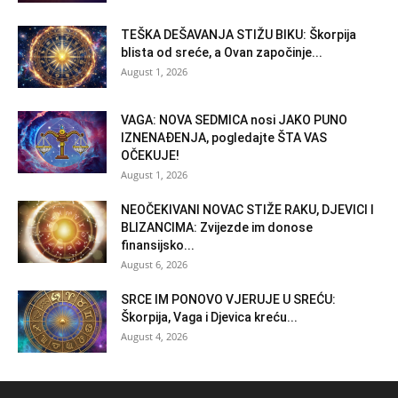
TEŠKA DEŠAVANJA STIŽU BIKU: Škorpija
blista od sreće, a Ovan započinje...
August 1, 2026
VAGA: NOVA SEDMICA nosi JAKO PUNO
IZNENAĐENJA, pogledajte ŠTA VAS
OČEKUJE!
August 1, 2026
NEOČEKIVANI NOVAC STIŽE RAKU, DJEVICI I
BLIZANCIMA: Zvijezde im donose
finansijsko...
August 6, 2026
SRCE IM PONOVO VJERUJE U SREĆU:
Škorpija, Vaga i Djevica kreću...
August 4, 2026