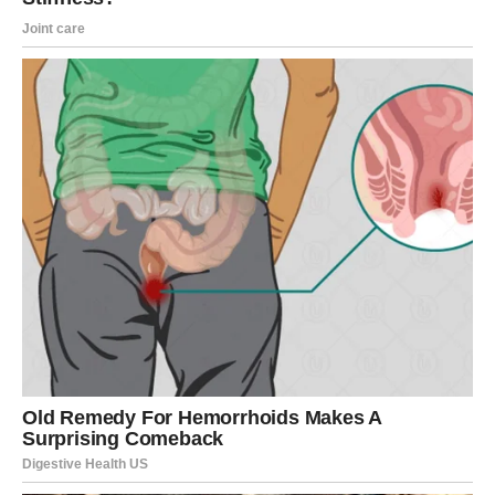
VAGA
Jedan razgovor briše mnoge nedoumice.
Konačno ćete znati na čemu ste s jednom osobom.
Poruka zvijezda
Iskrenost donosi najveću pobjedu.
Sudbina vam otkriva istinu
Pred vama su lijepi trenuci.
ŠKORPIJA