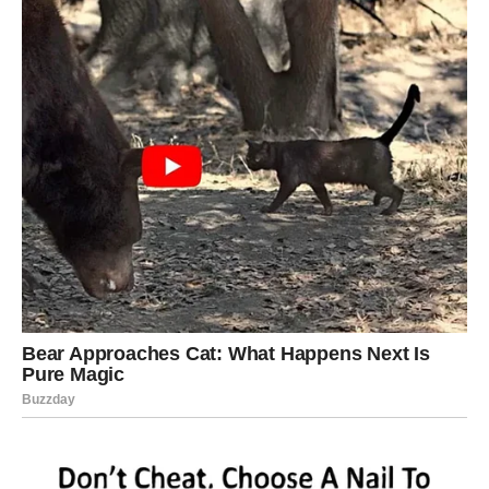
Poslovna ili finansijska vijest mogla bi vas veoma
obradovati.
Ono što dolazi daje vam dodatni motiv za dalje.
Poruka zvijezda
Budite spremni iskoristiti priliku.
Obilje vam dolazi u susret
Pred vama su snažni dani.
STRIJELAC