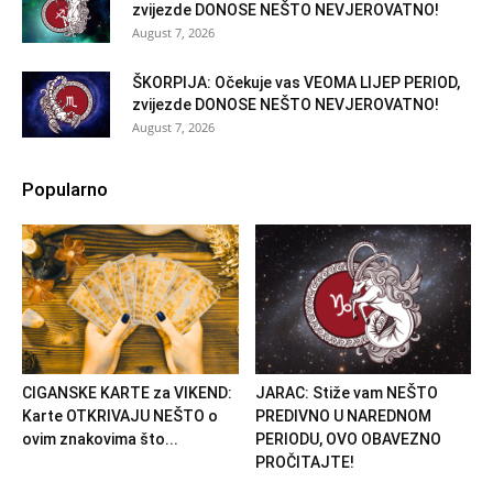
zvijezde DONOSE NEŠTO NEVJEROVATNO!
August 7, 2026
ŠKORPIJA: Očekuje vas VEOMA LIJEP PERIOD,
zvijezde DONOSE NEŠTO NEVJEROVATNO!
August 7, 2026
Popularno
CIGANSKE KARTE za VIKEND:
JARAC: Stiže vam NEŠTO
Karte OTKRIVAJU NEŠTO o
PREDIVNO U NAREDNOM
ovim znakovima što...
PERIODU, OVO OBAVEZNO
PROČITAJTE!