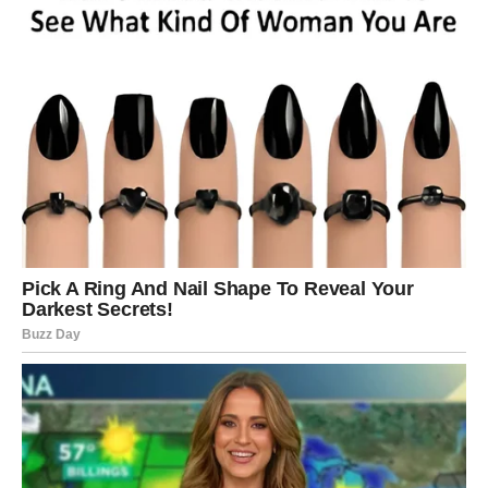
Neko vam donosi informaciju koja mijenja način na koji
gledate na budućnost.
Pred vama su dani puni optimizma.
Poruka zvijezda
Ne bojte se novih puteva.
Sudbina vam otvara nova vrata
Pred vama su lijepi trenuci.
JARAC
Trud koji ste ulagali počinje donositi rezultate.