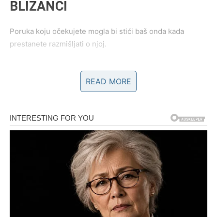
BLIZANCI
Poruka koju očekujete mogla bi stići baš onda kada
prestanete razmišljati o njoj.
Odgovor koji dobijete mijenja mnogo toga.
READ MORE
Poruka zvijezda
Sudbina vam šalje ono što trebate čuti.
Istina vam donosi mir
Pred vama su zanimljivi trenuci.
RAK