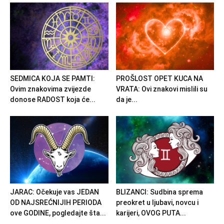
SEDMICA KOJA SE PAMTI:
PROŠLOST OPET KUCA NA
Ovim znakovima zvijezde
VRATA: Ovi znakovi mislili su
donose RADOST koja će...
da je...
JARAC: Očekuje vas JEDAN
BLIZANCI: Sudbina sprema
OD NAJSREĆNIJIH PERIODA
preokret u ljubavi, novcu i
ove GODINE, pogledajte šta...
karijeri, OVOG PUTA...