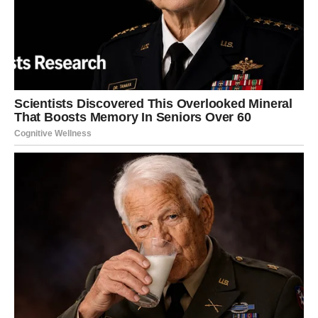
Emotivna situacija postaje mnogo jasnija.
Neko vam konačno pokazuje svoje prave namjere.
Poruka zvijezda
Vjerujte onome što osjećate.
Srce dobija odgovor koji traži
Pred vama su posebni trenuci.
LAV
Pred vama je period uspjeha i potvrde vrijednosti.