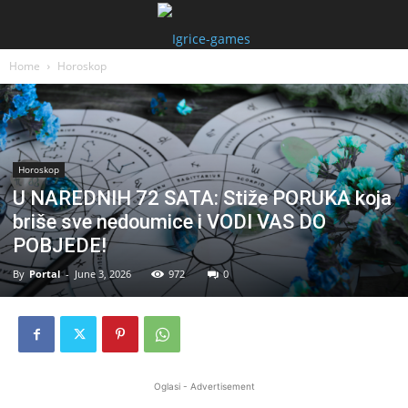
Home
Horoskop
Horoskop
U NAREDNIH 72 SATA: Stiže PORUKA koja
briše sve nedoumice i VODI VAS DO
POBJEDE!
By
Portal
-
June 3, 2026
972
0
Oglasi - Advertisement