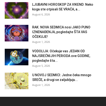
LJUBAVNI HOROSKOP ZA VIKEND: Neko
koga ste otpisali SE VRAĆA, a...
August 6, 2026
RAK: NOVA SEDMICA nosi JAKO PUNO
IZNENAĐENJA, pogledajte ŠTA VAS
OČEKUJE!
August 1, 2026
VODOLIJA: Očekuje vas JEDAN OD
NAJSREĆNIJIH PERIODA ove GODINE,
pogledajte šta...
August 5, 2026
U NOVOJ SEDMICI: Jedne čeka mnogo
SREĆE, a drugi se zaljubljuju...
August 1, 2026