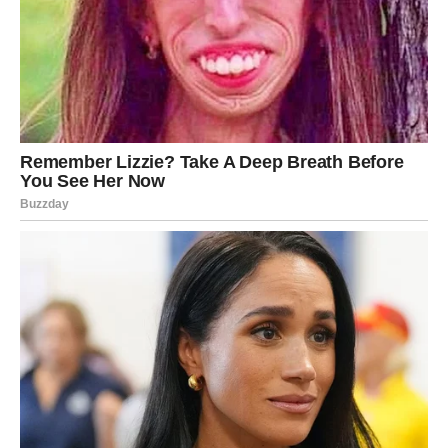
Poruka zvijezda
Ne ignorišite ono što dolazi iznenada.
Sudbina vam šalje važan odgovor
Pred vama su posebni trenuci.
RIBE
Intuicija vas vodi prema pravom rješenju.
Odgovor koji tražite nalazi se mnogo bliže nego što
mislite.
Poruka zvijezda