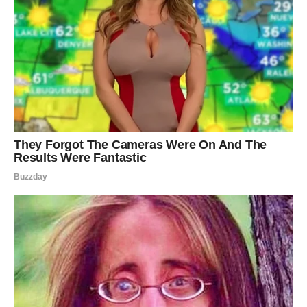
Jedna vijest potvrđuje da ste bili u pravu.
Poruka zvijezda
Nastavite putem kojim ste krenuli.
Pobjeda je bliže nego što mislite
Pred vama su važni trenuci.
VODOLIJA
Poruka koja stiže u narednim danima mogla bi potpuno
promijeniti vaše planove.
Ovo je znak koji ste dugo čekali.