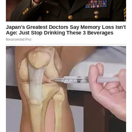
Moguća je vijest koja vas približava jednom važnom cilju.
Poruka zvijezda
Ne dozvolite da vas tuđe sumnje zaustave.
Vrijeme je da zablistate
Pred vama su veoma pozitivni dani.
DJEVICA
Naredna 72 sata donose rješenje problema koji vas dugo
prati.
Osjećaj olakšanja bit će veći nego što očekujete.