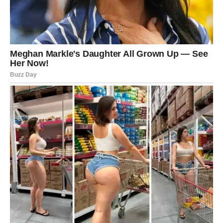
Vjerujte sebi.
Duša zna pravi put
Pred vama su emotivni trenuci.
Naredna 72 sata donose mnogim znakovima odgovore
koje dugo traže. Zvijezde pokazuju da dolazi vrijeme kada
istina izlazi na vidjelo, a neizvjesnost ostaje iza vas.
Najviše će to osjetiti
Blizanci, Vage i Vodolije
, kojima
stižu poruke koje mogu promijeniti tok narednih dana i
pomoći im da naprave važan korak naprijed.
Ponekad je dovoljna jedna rečenica da nestanu sve
sumnje. Upravo takve trenutke donose naredna 72 sata.