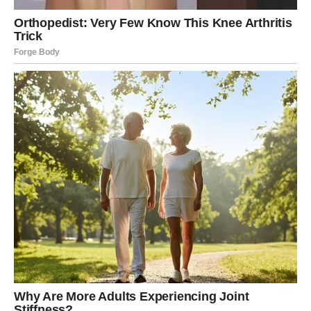
Poruka zvijezda
Ne opterećujte se stvarima koje više ne možete
promijeniti.
Mir dolazi u pravo vrijeme
Pred vama su važni trenuci.