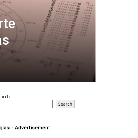
rte
as
earch
Search
glasi - Advertisement