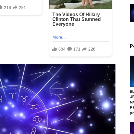
P
BL
J
N
PE
po