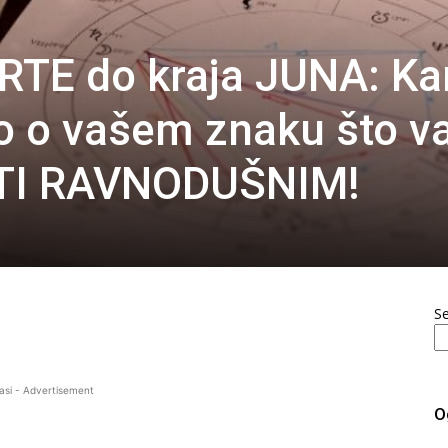
TE do kraja JUNA: Ka
to o vašem znaku što v
TI RAVNODUŠNIM!
S
asi - Advertisement
O