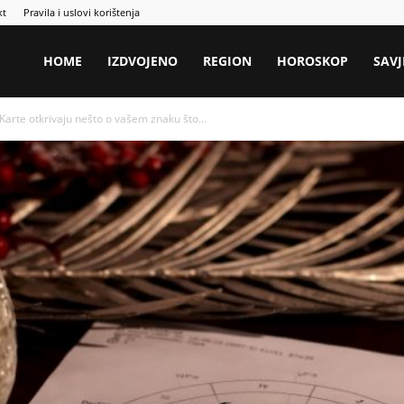
kt
Pravila i uslovi korištenja
HOME
IZDVOJENO
REGION
HOROSKOP
SAVJ
rte otkrivaju nešto o vašem znaku što...