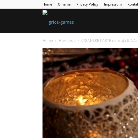
Home
O nama
Privacy Policy
Impressum
Konta
Games
Home
Horoskop
CIGANSKE KARTE do kraja JUNA: Ka
Portal