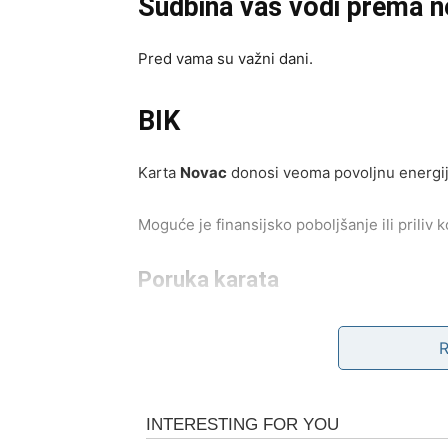
Sudbina vas vodi prema n
Pred vama su važni dani.
BIK
Karta
Novac
donosi veoma povoljnu energij
Moguće je finansijsko poboljšanje ili priliv ko
Poruka karata
Vrijeme je da vjerujete svojim planovima.
Stabilnost vam dolazi u s
Pred vama su lijepi trenuci.