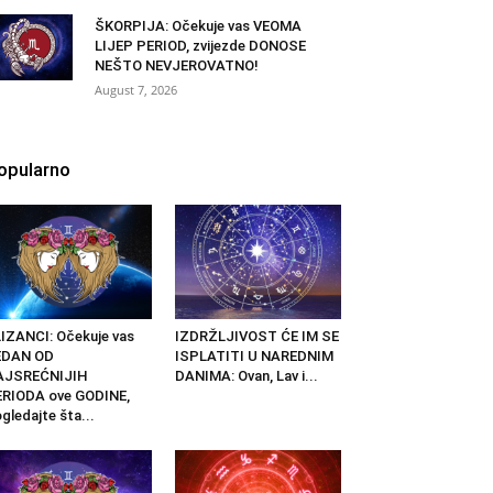
ŠKORPIJA: Očekuje vas VEOMA
LIJEP PERIOD, zvijezde DONOSE
NEŠTO NEVJEROVATNO!
August 7, 2026
opularno
IZANCI: Očekuje vas
IZDRŽLJIVOST ĆE IM SE
EDAN OD
ISPLATITI U NAREDNIM
AJSREĆNIJIH
DANIMA: Ovan, Lav i...
RIODA ove GODINE,
gledajte šta...