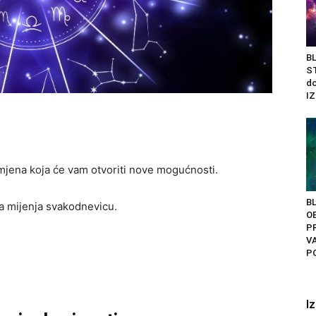
BL
ST
do
IZ
mjena koja će vam otvoriti nove mogućnosti.
BL
ja mijenja svakodnevicu.
O
PR
V
PO
I