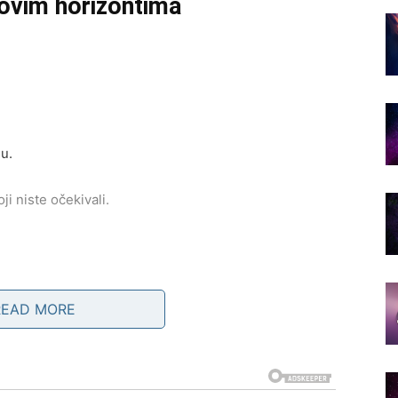
ovim horizontima
u.
ji niste očekivali.
READ MORE
usret