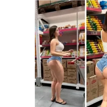
BLIZANCI
Karta
Pismo
posebno je naglašena.
Do kraja juna stiže poruka, vijest ili odgovo
Poruka karata
Pažljivo čitajte znakove koje vam život šalje
Istina dolazi u pravo vrij
Pred vama su zanimljivi trenuci.
RAK