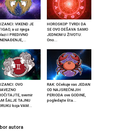
IZANCI: VIKEND JE
HOROSKOP TVRDI DA
IGAO, a uz njega
SE OVO DEŠAVA SAMO
lazi I PREDIVNO
JEDNOM U ŽIVOTU:
NENAĐENJE,...
Ono...
IZANCI: OVO
RAK: Očekuje vas JEDAN
BAVEZNO
OD NAJSREĆNIJIH
OČITAJTE, svemir
PERIODA ove GODINE,
AM ŠALJE TAJNU
pogledajte šta...
RUKU koja VAM...
zbor autora