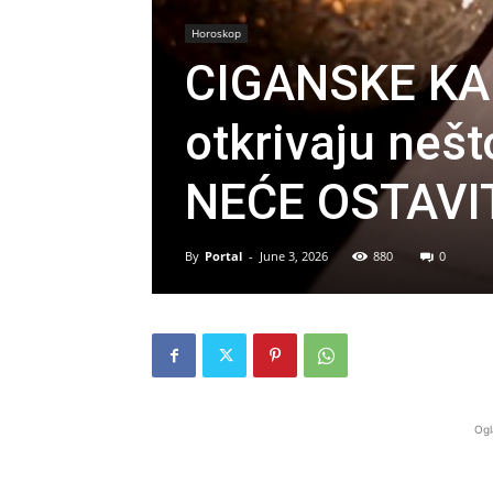
Horoskop
CIGANSKE KAR
otkrivaju neš
NEĆE OSTAVI
By
Portal
-
June 3, 2026
880
0
Ogl