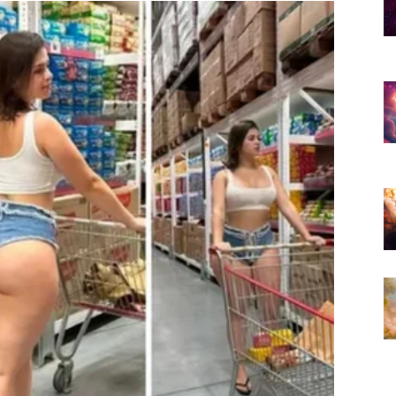
r koji dugo čekate.
.
eme