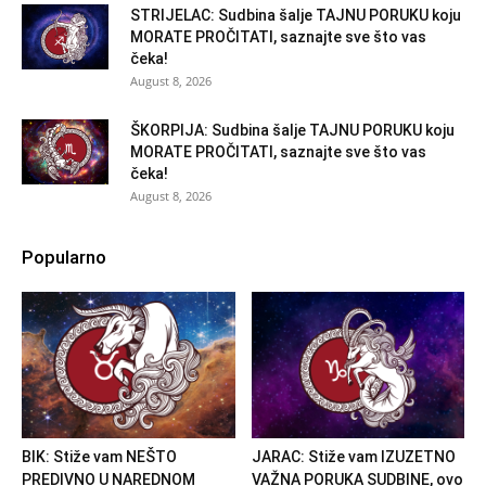
STRIJELAC: Sudbina šalje TAJNU PORUKU koju
MORATE PROČITATI, saznajte sve što vas
čeka!
August 8, 2026
ŠKORPIJA: Sudbina šalje TAJNU PORUKU koju
MORATE PROČITATI, saznajte sve što vas
čeka!
August 8, 2026
Popularno
BIK: Stiže vam NEŠTO
JARAC: Stiže vam IZUZETNO
PREDIVNO U NAREDNOM
VAŽNA PORUKA SUDBINE, ovo