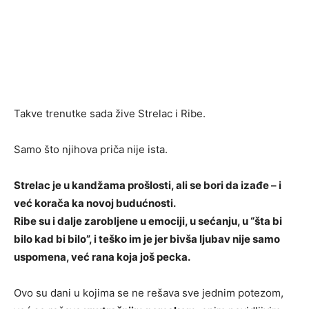
Takve trenutke sada žive Strelac i Ribe.
Samo što njihova priča nije ista.
Strelac je u kandžama prošlosti, ali se bori da izađe – i
već korača ka novoj budućnosti.
Ribe su i dalje zarobljene u emociji, u sećanju, u “šta bi
bilo kad bi bilo”, i teško im je jer bivša ljubav nije samo
uspomena, već rana koja još pecka.
Ovo su dani u kojima se ne rešava sve jednim potezom,