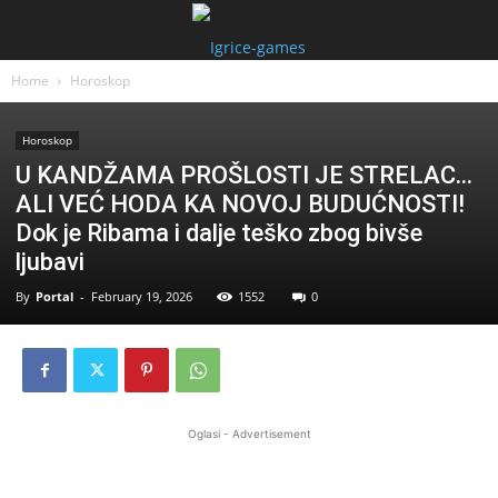
Home
Horoskop
Horoskop
U KANDŽAMA PROŠLOSTI JE STRELAC…
ALI VEĆ HODA KA NOVOJ BUDUĆNOSTI!
Dok je Ribama i dalje teško zbog bivše
ljubavi
By
Portal
-
February 19, 2026
1552
0
Oglasi - Advertisement