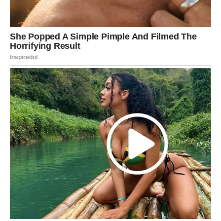
kažnjavaju sećanjem
Poruka za Ribe
Ne moraš prestati da voliš nekoga da bi prestala da
patiš. Dovoljno je da prestaneš da se vraćaš tamo gde
nisi bila birana do kraja.