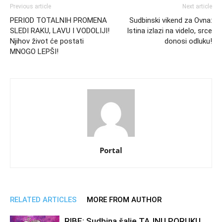
Previous article
Next article
PERIOD TOTALNIH PROMENA
Sudbinski vikend za Ovna:
SLEDI RAKU, LAVU I VODOLIJI!
Istina izlazi na videlo, srce
Njihov život će postati
donosi odluku!
MNOGO LEPŠI!
Portal
RELATED ARTICLES
MORE FROM AUTHOR
RIBE: Sudbina šalje TAJNU PORUKU