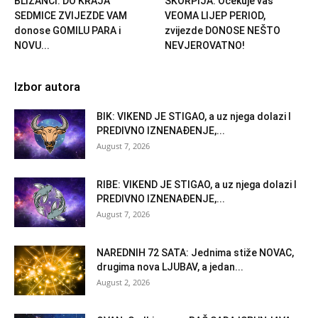
BLIZANCI: DO KRAJA
ŠKORPIJA: Očekuje vas
SEDMICE ZVIJEZDE VAM
VEOMA LIJEP PERIOD,
donose GOMILU PARA i
zvijezde DONOSE NEŠTO
NOVU...
NEVJEROVATNO!
Izbor autora
BIK: VIKEND JE STIGAO, a uz njega dolazi I
PREDIVNO IZNENAĐENJE,...
August 7, 2026
RIBE: VIKEND JE STIGAO, a uz njega dolazi I
PREDIVNO IZNENAĐENJE,...
August 7, 2026
NAREDNIH 72 SATA: Jednima stiže NOVAC,
drugima nova LJUBAV, a jedan...
August 2, 2026