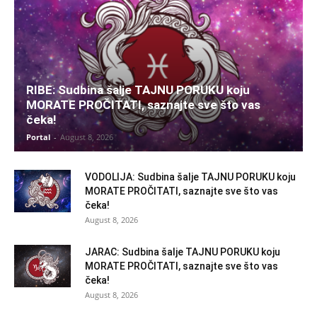
RIBE: Sudbina šalje TAJNU PORUKU koju
MORATE PROČITATI, saznajte sve što vas
čeka!
Portal
-
August 8, 2026
VODOLIJA: Sudbina šalje TAJNU PORUKU koju
MORATE PROČITATI, saznajte sve što vas
čeka!
August 8, 2026
JARAC: Sudbina šalje TAJNU PORUKU koju
MORATE PROČITATI, saznajte sve što vas
čeka!
August 8, 2026