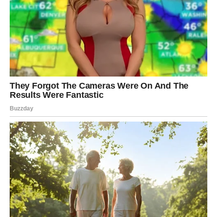
kaže “samo da ga još jednom čujem”.
Ovo je period kada Ribe mogu biti osetljive:
lako se rastuže
lako se sete
lako se povuku u tišinu
lako idealizuju ono što je bilo
Ali… i ovde dolazi preokret.
Ribe su bliže isceljenju nego što misle
Iako im je teško, Ribe sada prolaze kroz proces koji ih
vodi ka oslobađanju. Nećete to videti odmah, jer Ribe