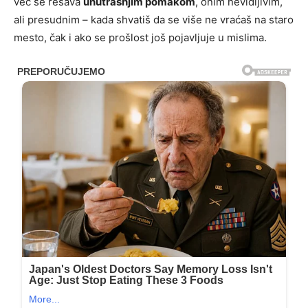
već se rešava
unutrašnjim pomakom
, onim nevidljivim,
ali presudnim – kada shvatiš da se više ne vraćaš na staro
mesto, čak i ako se prošlost još pojavljuje u mislima.