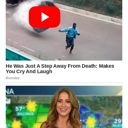
prihvate da nešto što je bilo duboko – može ipak da se
završi.
Ribe često sebi postave pitanje:
“Da li sam ja kriva? Da li sam previše volela? Da li sam
previše verovala? Da li sam se dala do kraja – a nisam bila
čuvana?”
I ovo je najopasniji deo: Ribe umeju da krive sebe, čak i
kada nisu krive.
Ribe u ljubavi – tuga, nostalgija i tiha
nada
Ribe možda kažu da su završile, ali u njima postoji tiha
nada da će se bivša ljubav javiti. Čak i kada znaju da to
možda ne bi bilo dobro. Čak i kada razum kaže “ne”, srce