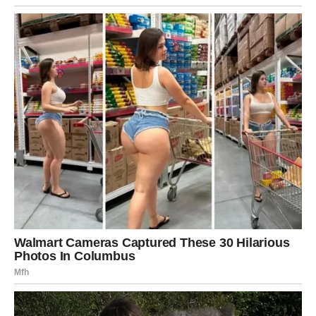
Poruka za Strelca
Ne moraš zaboraviti da bi krenuo dalje. Dovoljno je da
prestaneš da se vraćaš tamo gde ti je srce stalno bilo na
ispitu.
RIBE – TEŠKO IM JE JER BIVŠA
LJUBAV NIJE “BIVŠA” U SRCU
Ribe vole drugačije. Ribe ne vole na površini. One vole
celim bićem, kao da svaka emocija ima koren, kao da
svaka reč ostaje zauvek. I kada Ribe izgube nekoga koga
su volele, one ne gube samo osobu – one gube ceo jedan
svet koji su u sebi gradile.
I zato je Ribama sada teško.