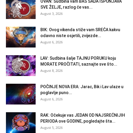
OVAN: Sudbina vam BAŠ SADA ISPUNJAVA
SVE ŽELJE, razlog će vas...
August 3, 2026
BIK: Ovog vikenda stiže vam SREĆA kakvu
odavno niste osjetili, zvijezde...
August 6, 2026
LAV: Sudbina šalje TAJNU PORUKU koju
MORATE PROČITATI, saznajte sve što...
August 8, 2026
POČINJE NOVA ERA: Jarac, Bik i Lav ulaze u
poglavlje puno...
August 6, 2026
RAK: Očekuje vas JEDAN OD NAJSREĆNIJIH
PERIODA ove GODINE, pogledajte šta...
August 5, 2026