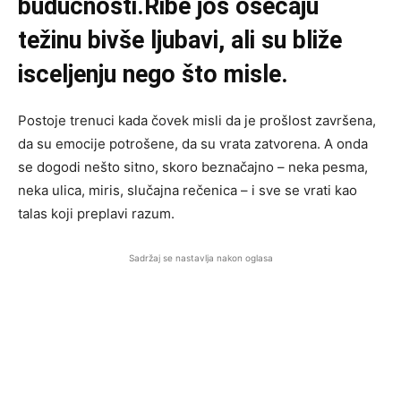
budućnosti.Ribe još osećaju
težinu bivše ljubavi, ali su bliže
isceljenju nego što misle.
Postoje trenuci kada čovek misli da je prošlost završena,
da su emocije potrošene, da su vrata zatvorena. A onda
se dogodi nešto sitno, skoro beznačajno – neka pesma,
neka ulica, miris, slučajna rečenica – i sve se vrati kao
talas koji preplavi razum.
Sadržaj se nastavlja nakon oglasa