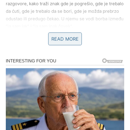
razgovore, kako traži znak gde je pogrešio, gde je trebalo
da ćuti, gde je trebalo da se bori, gde je možda prebrzo
odustao ili predugo čekao. U njemu se vodi borba između
“ja sam jak” i “ja sam ipak čovek”.
READ MORE
I to je ključna stvar: Strelac sada postaje zreliji, jer prvi
put ne beži od emocije – već je gleda u oči.
Zašto prošlost još drži Strelca?
Zato što Strelac ne voli da se oseća “prevaren” od života.
Ne voli osećaj da je dao srce, vreme, veru, a da je na
kraju ostao sa pitanjima. Strelac može da preboli raskid,
može da preboli udaljavanje, ali teško podnosi
nejasnoću
, ono “nije bilo do mene, ali me boli”.
Prošlost mu se vraća i kroz ponos. Jer Strelac često nije