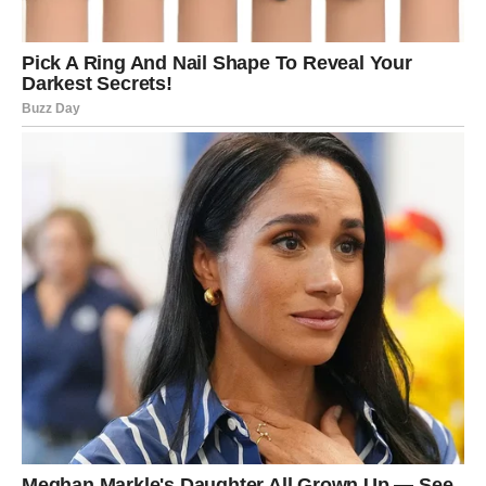
životu:
nova poruka
, ali ne nužno od bivšeg – možda od osobe
koja mu otvara novo poglavlje
nova prilika
, poslovna ili životna, koja mu vraća osećaj
smisla
novo okruženje
, novi ljudi, nova dinamika koja mu kaže:
“Evo, život ide dalje – i može biti lep.”
Strelac počinje da shvata da prošlost nije lanac – već
lekcija. I kada Strelac shvati lekciju, on više ne stoji u
mestu.
Strelac u ljubavi – vreme je za odluku
srca