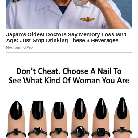
plakao pred drugima. Nije pokazao slabost. Možda je
delovao kao da mu nije stalo. A unutra – stalo mu je više
nego što je priznao.
I baš zato sada taj pritisak izlazi.
Ali… Strelac već hoda ka novoj
budućnosti
I ovde dolazi najvažniji deo tvoje rečenice:
Strelac je u
kandžama prošlosti, ali već hoda napred.
To znači da se u njemu desio prelom: možda još uvek
misli na nekoga, ali više ne ostaje “zalepljen” za to.
Možda ga još zaboli, ali ne ruši ga. Možda još postoji
nostalgija, ali nema više potrebe da se vraća.
U narednim danima Strelac dobija energiju koja ga vraća