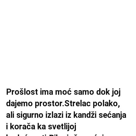
Prošlost ima moć samo dok joj
dajemo prostor.Strelac polako,
ali sigurno izlazi iz kandži sećanja
i korača ka svetlijoj