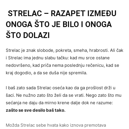
STRELAC – RAZAPET IZMEĐU
ONOGA ŠTO JE BILO I ONOGA
ŠTO DOLAZI
Strelac je znak slobode, pokreta, smeha, hrabrosti. Ali čak
i Strelac ima jednu slabu tačku: kad mu srce ostane
nedovršeno, kad priča nema poslednju rečenicu, kad se
kraj dogodio, a da se duša nije spremila.
I baš zato sada Strelac oseća kao da ga prošlost drži u
šaci. Ne nužno zato što želi da se vrati. Nego zato što mu
sećanja ne daju da mirno krene dalje dok ne razume:
zašto se sve desilo baš tako.
Možda Strelac sebe hvata kako iznova premotava