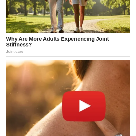
leče srce polako. Ali postoje znaci:
više ne plaču svaki dan, nego povremeno
više ne čekaju poruku stalno, nego ponekad
više ne mole sudbinu da vrati staro, nego počinju da
zamišljaju novo
U narednim danima Ribama dolazi trenutak istine. To
može biti:
poruka koja zatvara krug (bilo od bivšeg, bilo iznutra)
razgovor koji donosi jasnoću
ili najvažnije:
unutrašnja odluka da prestanu da se