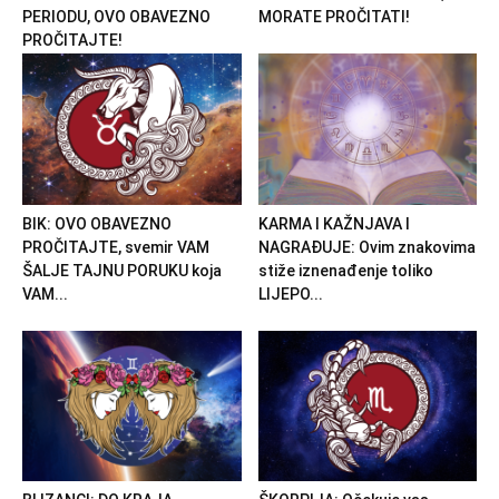
PERIODU, OVO OBAVEZNO
MORATE PROČITATI!
PROČITAJTE!
BIK: OVO OBAVEZNO
KARMA I KAŽNJAVA I
PROČITAJTE, svemir VAM
NAGRAĐUJE: Ovim znakovima
ŠALJE TAJNU PORUKU koja
stiže iznenađenje toliko
VAM...
LIJEPO...