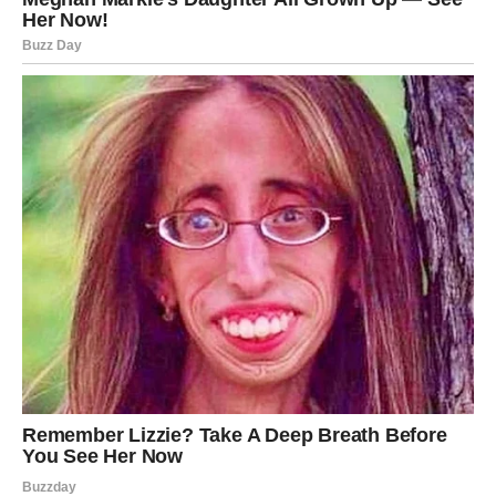
Ako je Strelac još u kontaktu sa bivšom ljubavi, ovo je
period kada se mora desiti jedno od dva:
Istina
– razgovor koji zatvara nedoumice, bez igrica,
bez skrivanja.
Oslobađanje
– prekid ciklusa u kojem se stalno vraća
na isto.
A ako je slobodan, sudbina mu može poslati osobu koja
deluje “drugačije” – neko ko ne traži od Strelca da se
menja, nego ga prihvata i smiruje.
Strelac više ne želi ljubav koja je haotična. On sada želi
ljubav u kojoj je slobodan, ali i siguran.