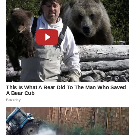
Možda su prošli dani, možda su prošle sedmice, možda
čak i meseci, ali srce se ponaša kao da je sve bilo juče.
Jer Ribe ne pate samo zbog onoga što se desilo – one
pate i zbog onoga što se nije desilo.
One pate zbog neostvarene budućnosti.
Zbog planova koji su bili u glavi.
Zbog rečenica koje nisu izgovorene.
Zbog oproštaja koji nije bio potpun.
Zašto Ribe ne mogu lako da puste?
Jer Ribe imaju dar i prokletstvo: one osećaju energiju.
Osećaju “šta je moglo biti”. Osećaju kada je ljubav bila
stvarna, čak i ako se završila. I tada im je najteže da