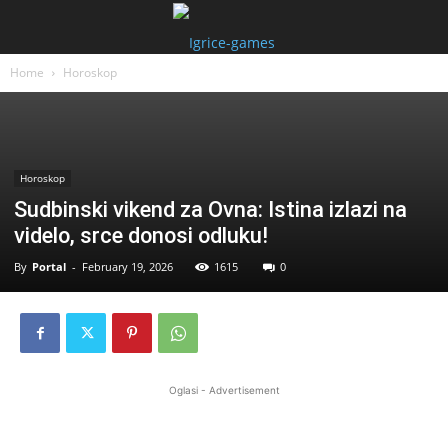
Home
Horoskop
Horoskop
Sudbinski vikend za Ovna: Istina izlazi na
videlo, srce donosi odluku!
By
Portal
-
February 19, 2026
1615
0
Oglasi - Advertisement