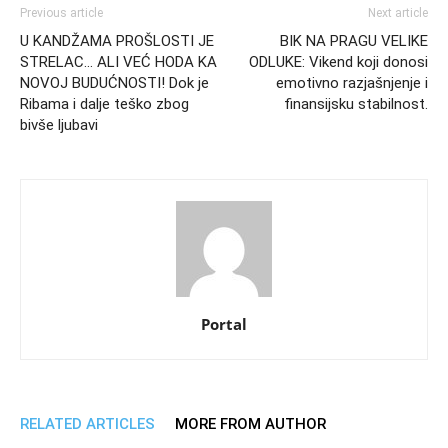
Previous article
Next article
U KANDŽAMA PROŠLOSTI JE
BIK NA PRAGU VELIKE
STRELAC… ALI VEĆ HODA KA
ODLUKE: Vikend koji donosi
NOVOJ BUDUĆNOSTI! Dok je
emotivno razjašnjenje i
Ribama i dalje teško zbog
finansijsku stabilnost.
bivše ljubavi
Portal
RELATED ARTICLES
MORE FROM AUTHOR