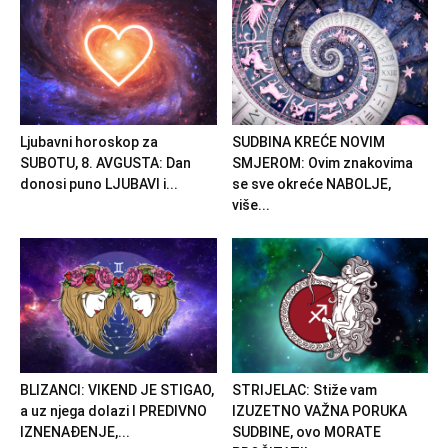
Ljubavni horoskop za
SUDBINA KREĆE NOVIM
SUBOTU, 8. AVGUSTA: Dan
SMJEROM: Ovim znakovima
donosi puno LJUBAVI i...
se sve okreće NABOLJE,
više...
BLIZANCI: VIKEND JE STIGAO,
STRIJELAC: Stiže vam
a uz njega dolazi I PREDIVNO
IZUZETNO VAŽNA PORUKA
IZNENAĐENJE,...
SUDBINE, ovo MORATE