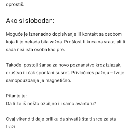
oprostiš.
Ako si slobodan:
Moguće je iznenadno dopisivanje ili kontakt sa osobom
koja ti je nekada bila važna. Prošlost ti kuca na vrata, ali ti
sada nisi ista osoba kao pre.
Takođe, postoji šansa za novo poznanstvo kroz izlazak,
društvo ili čak spontani susret. Privlačićeš pažnju – tvoje
samopouzdanje je magnetično.
Pitanje je:
Da li želiš nešto ozbiljno ili samo avanturu?
Ovaj vikend ti daje priliku da shvatiš šta ti srce zaista
traži.