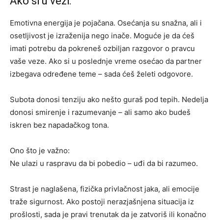
Ako si u vezi:
Emotivna energija je pojačana. Osećanja su snažna, ali i
osetljivost je izraženija nego inače. Moguće je da ćeš
imati potrebu da pokreneš ozbiljan razgovor o pravcu
vaše veze. Ako si u poslednje vreme osećao da partner
izbegava određene teme – sada ćeš želeti odgovore.
Subota donosi tenziju ako nešto guraš pod tepih. Nedelja
donosi smirenje i razumevanje – ali samo ako budeš
iskren bez napadačkog tona.
Ono što je važno:
Ne ulazi u raspravu da bi pobedio – uđi da bi razumeo.
Strast je naglašena, fizička privlačnost jaka, ali emocije
traže sigurnost. Ako postoji nerazjašnjena situacija iz
prošlosti, sada je pravi trenutak da je zatvoriš ili konačno