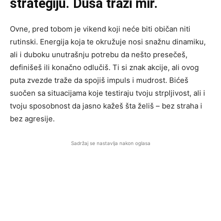
strategiju. Duša traži mir.
Ovne, pred tobom je vikend koji neće biti običan niti
rutinski. Energija koja te okružuje nosi snažnu dinamiku,
ali i duboku unutrašnju potrebu da nešto presečeš,
definišeš ili konačno odlučiš. Ti si znak akcije, ali ovog
puta zvezde traže da spojiš impuls i mudrost. Bićeš
suočen sa situacijama koje testiraju tvoju strpljivost, ali i
tvoju sposobnost da jasno kažeš šta želiš – bez straha i
bez agresije.
Sadržaj se nastavlja nakon oglasa