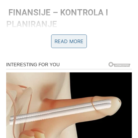
FINANSIJE – KONTROLA I
PLANIRANJE
Na finansijskom planu nema dramatičnih promena, ali
READ MORE
postoji potreba za boljom organizacijom. Mogući su manji
troškovi vezani za kuću, automobil ili lične potrebe.
Ako planiraš veće ulaganje – sačekaj sledeću sedmicu.
Sada je bolje da analiziraš nego da reaguješ impulsivno.
Nedeljom možeš dobiti informaciju ili ideju koja ti otvara
novu poslovnu mogućnost. Obrati pažnju na razgovore –
neko ti nesvesno daje važan trag.
Savjet:
Ne troši da bi impresionirao. Troši da bi investirao.