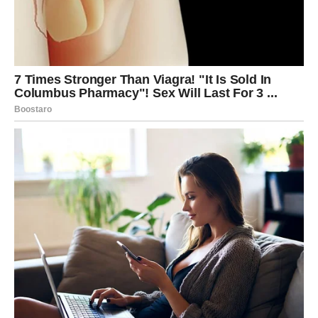
POSAO I KARIJERA –
MENTALNA AKTIVNOST I NOVA
IDEJA
Iako je vikend, tvoj um neće mirovati. Razmišljaš o
projektima, planovima, promenama. Moguće je da te
frustrira spor tempo nekih stvari.
Ako osećaš da zaslužuješ više – ovo je vikend kada
počinješ da planiraš sledeći potez.
Neki Ovnovi razmišljaju o promeni posla ili dodatnom
angažmanu. Intuicija ti je jaka, ali nemoj donositi konačne
odluke pod naletom emocija.