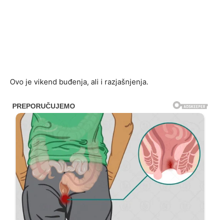
Ovo je vikend buđenja, ali i razjašnjenja.