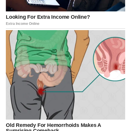
Zapiši ideje koje ti dolaze – mogle bi uskoro postati
realnost.
PORODICA I DOM – POTREBA
ZA MIRNIM PROSTOROM
Iako si energičan, ovog vikenda ćeš imati potrebu za
povlačenjem u svoj prostor. Dom ti postaje utočište.
Mogući su manji nesporazumi sa članom porodice, ali
ništa što otvoren razgovor ne može rešiti. Nemoj
reagovati impulsivno – neko iz tvoje blizine prolazi kroz
sopstvene brige.
Ako planiraš promene u domu (renoviranje, preuređenje,
čišćenje) – energija je povoljna.