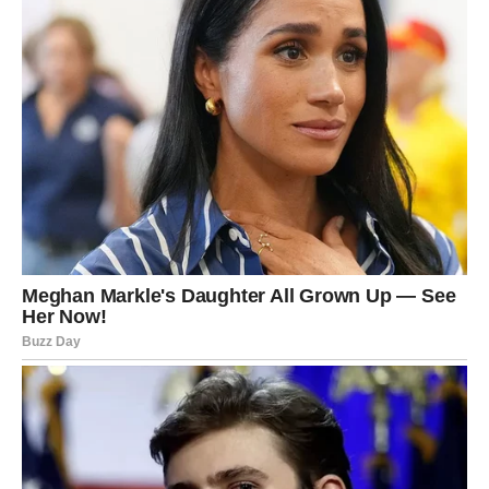
Ovaj vikend te uči ravnoteži između akcije i mira. Ako
naučiš da kontrolišeš impuls, a zadržiš strast – dobijaš
sve.
KLJUČNI DANI:
Subota:
Emotivni vrhunac, mogući razgovor ili
suočavanje.
Nedelja:
Smirenje, jasniji planovi, emocionalno olakšanje.