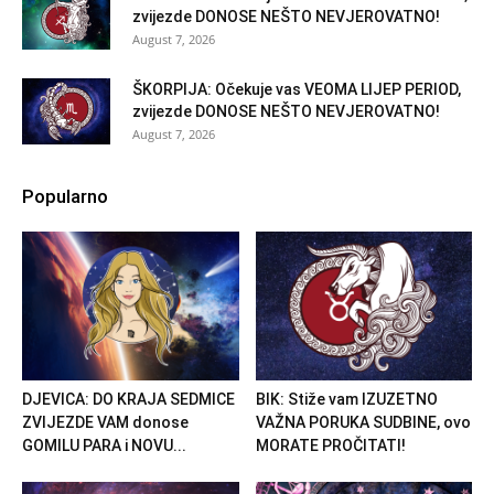
zvijezde DONOSE NEŠTO NEVJEROVATNO!
August 7, 2026
ŠKORPIJA: Očekuje vas VEOMA LIJEP PERIOD,
zvijezde DONOSE NEŠTO NEVJEROVATNO!
August 7, 2026
Popularno
DJEVICA: DO KRAJA SEDMICE
BIK: Stiže vam IZUZETNO
ZVIJEZDE VAM donose
VAŽNA PORUKA SUDBINE, ovo
GOMILU PARA i NOVU...
MORATE PROČITATI!