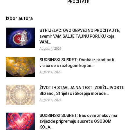
PROČITATI!
Izbor autora
STRIJELAC: OVO OBAVEZNO PROČITAJTE,
svemir VAM ŠALJE TAJNU PORUKU koja
VAM...
August 4, 2026
SUDBINSKI SUSRET: Osoba iz prošlosti
vraća se s razlogom koji će...
August 4, 2026
ŽIVOT IH STAVLJA NA TEST IZDRŽLJIVOSTI:
Blizanci, Strijelac i Škorpija moraće...
August 5, 2026
SUDBINSKI SUSRET: Baš ovim znakovima
zvijezde pripremaju susret s OSOBOM
KOJA...