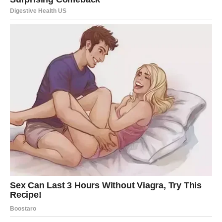
PSIHOLOŠKO STANJE –
UNUTRAŠNJA BORBA IZMEĐU
SRCA I EGA
Ovaj vikend donosi ti suočavanje sa sopstvenim
emocijama. Ti često deluješ snažno i odlučno, ali sada
dolazi trenutak introspekcije.
Postavljaš sebi pitanja:
Da li sam srećan?
Da li dajem više nego što dobijam?
Da li idem pravim putem?