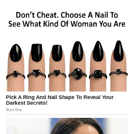
Odgovori neće doći odmah, ali osećaćeš da se nešto u
tebi menja. To je proces sazrevanja.
Nedeljom dolazi olakšanje – kao da shvataš da ne moraš
sve rešiti odmah.
DUHOVNA PORUKA VIKENDA
ZA OVNA
Ne moraš uvek biti prvi.
Ne moraš uvek biti najjači.
Ponekad je najveća snaga u tome da priznaš šta osećaš.