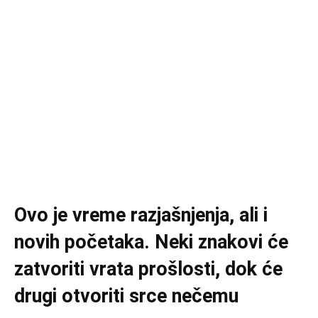
Ovo je vreme razjašnjenja, ali i
novih početaka. Neki znakovi će
zatvoriti vrata prošlosti, dok će
drugi otvoriti srce nečemu