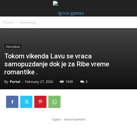
Home
Horoskop
Horoskop
Tokom vikenda Lavu se vraca
samopuzdanje dok je za Ribe vreme
romantike .
By
Portal
-
February 27, 2026
1049
0
Oglasi - Advertisement