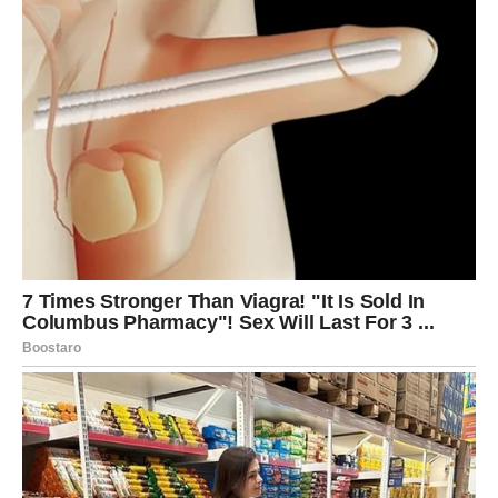
Subota je dan za druženje i kreativnost.
U ljubavi – moguća neočekivana poruka ili susret.
Nedelja donosi dublji razgovor koji menja odnos.
RIBE
Romantičan vikend je pred tobom. Subota donosi
emotivnu povezanost i nežnost.
Ako si slobodan – susret koji deluje sudbinski.
Ako si u vezi – jačanje bliskosti.
Nedelja ti donosi unutrašnji mir i osećaj zahvalnosti.