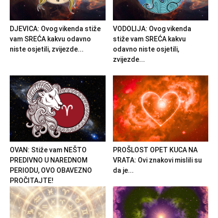
DJEVICA: Ovog vikenda stiže
VODOLIJA: Ovog vikenda
vam SREĆA kakvu odavno
stiže vam SREĆA kakvu
niste osjetili, zvijezde...
odavno niste osjetili,
zvijezde...
OVAN: Stiže vam NEŠTO
PROŠLOST OPET KUCA NA
PREDIVNO U NAREDNOM
VRATA: Ovi znakovi mislili su
PERIODU, OVO OBAVEZNO
da je...
PROČITAJTE!