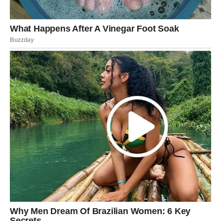
Nedelja je idealna za opuštanje i planiranje naredne
sedmice.
Vikend ti pokazuje da ne moraš sve kontrolisati.
VAGA
Ovaj vikend donosi odluku. Subota može biti dan kada
presečeš nešto što te dugo muči.
U ljubavi – partner traži jasne odgovore.
Ako si slobodan – neko ti šalje signal, ali ti moraš
napraviti prvi korak.
Nedelja donosi harmoniju i osećaj da si izabrao ispravno.