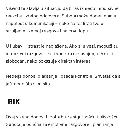
Vikend te stavlja u situaciju da biraš između impulsivne
reakcije i zrelog odgovora. Subota može doneti manju
napetost u komunikaciji – neko će testirati tvoje
strpljenje. Nemoj reagovati na prvu loptu.
U ljubavi – strast je naglašena. Ako si u vezi, mogući su
intenzivni razgovori koji vode ka razjašnjenju. Ako si
slobodan, neko pokazuje direktan interes.
Nedelja donosi olakšanje i osećaj kontrole. Shvataš da si
jači nego što si mislio.
BIK
Ovaj vikend donosi ti potrebu za sigurnošću i bliskošću.
Subota je odlična za emotivne razgovore i planiranje