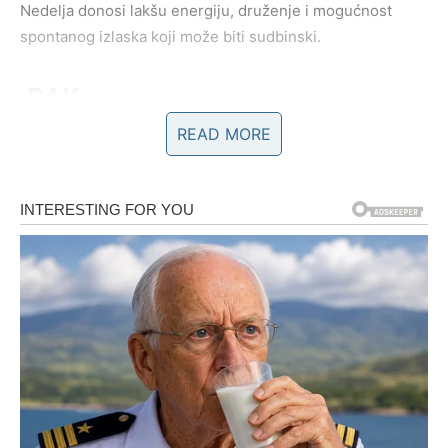
Nedelja donosi lakšu energiju, druženje i mogućnost
spontanog izlaska koji može biti sudbinski.
RAK
READ MORE
Emocije su pojačane. Subota ti donosi potrebu za
blizinom i sigurnošću. Možeš biti osetljiviji nego inače, ali
i spreman na iskren razgovor.
Ako si u vezi – produbljivanje odnosa.
Ako si slobodan – neko pokazuje ozbiljne namere.
Nedelja donosi unutrašnji mir i osećaj da si na pravom
putu.
LAV