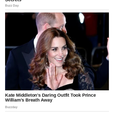
ŠKORPIJA
Intenzivan vikend je pred tobom. Subota donosi strast, ali
i mogućnost sukoba ako emocije izmaknu kontroli.
U ljubavi – ili ideš korak napred, ili završavaš priču.
Nedelja ti donosi jasnoću i osećaj oslobađanja.
STRELAC
Vikend donosi potrebu za promenom i kretanjem. Subota
je idealna za izlazak, put ili spontanu odluku.
U ljubavi – neko može iznenada pokazati interesovanje.