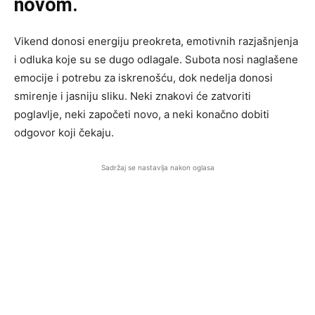
novom.
Vikend donosi energiju preokreta, emotivnih razjašnjenja
i odluka koje su se dugo odlagale. Subota nosi naglašene
emocije i potrebu za iskrenošću, dok nedelja donosi
smirenje i jasniju sliku. Neki znakovi će zatvoriti
poglavlje, neki započeti novo, a neki konačno dobiti
odgovor koji čekaju.
Sadržaj se nastavlja nakon oglasa