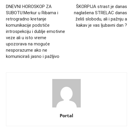
DNEVNI HOROSKOP ZA
ŠKORPIJA strast je danas
SUBOTU:Merkur u Ribama i
naglašena STRELAC danas
retrogradno kretanje
želiš slobodu, ali i pažnju a
komunikacije podstiče
kakav je vas ljubavni dan ?
introspekciju i dublje emotivne
veze ali u isto vreme
upozorava na moguće
nesporazume ako ne
komuniciraš jasno i pažljivo
Portal