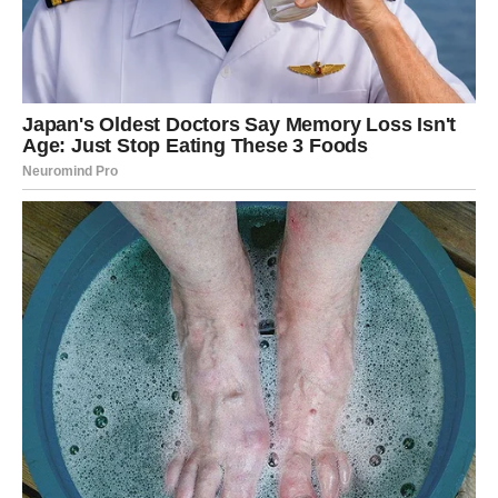
Vikend ti vraća samopouzdanje. Subota može doneti
situaciju u kojoj si u centru pažnje – ali pazi da ne
dominiraš previše.
U ljubavi – strast i magnetizam su naglašeni. Slobodni
Lavovi mogu doživeti neočekivani flert.
Nedelja ti donosi inspiraciju i osećaj da dolazi nova faza u
životu.
DEVICA
Subota donosi potrebu da nešto razjasniš – bilo u poslu,
bilo u emocijama. Nemoj držati sve u sebi.
U ljubavi – moguće je iznenađenje ili romantičan gest.