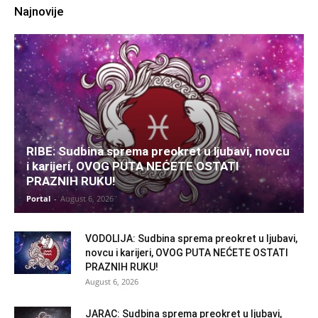
Najnovije
RIBE: Sudbina sprema preokret u ljubavi, novcu
i karijeri, OVOG PUTA NEĆETE OSTATI
PRAZNIH RUKU!
Portal
-
August 6, 2026
VODOLIJA: Sudbina sprema preokret u ljubavi,
novcu i karijeri, OVOG PUTA NEĆETE OSTATI
PRAZNIH RUKU!
August 6, 2026
JARAC: Sudbina sprema preokret u ljubavi,