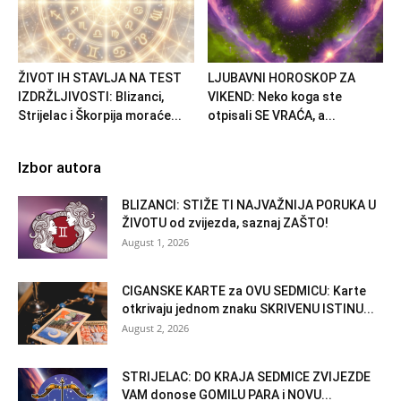
ŽIVOT IH STAVLJA NA TEST
LJUBAVNI HOROSKOP ZA
IZDRŽLJIVOSTI: Blizanci,
VIKEND: Neko koga ste
Strijelac i Škorpija moraće...
otpisali SE VRAĆA, a...
Izbor autora
BLIZANCI: STIŽE TI NAJVAŽNIJA PORUKA U
ŽIVOTU od zvijezda, saznaj ZAŠTO!
August 1, 2026
CIGANSKE KARTE za OVU SEDMICU: Karte
otkrivaju jednom znaku SKRIVENU ISTINU...
August 2, 2026
STRIJELAC: DO KRAJA SEDMICE ZVIJEZDE
VAM donose GOMILU PARA i NOVU...