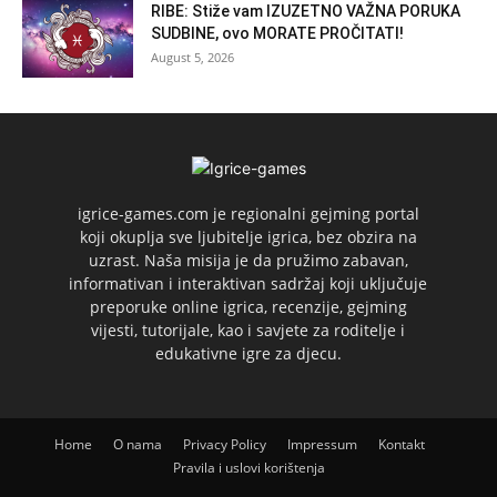
RIBE: Stiže vam IZUZETNO VAŽNA PORUKA
SUDBINE, ovo MORATE PROČITATI!
August 5, 2026
igrice-games.com je regionalni gejming portal
koji okuplja sve ljubitelje igrica, bez obzira na
uzrast. Naša misija je da pružimo zabavan,
informativan i interaktivan sadržaj koji uključuje
preporuke online igrica, recenzije, gejming
vijesti, tutorijale, kao i savjete za roditelje i
edukativne igre za djecu.
Home
O nama
Privacy Policy
Impressum
Kontakt
Pravila i uslovi korištenja