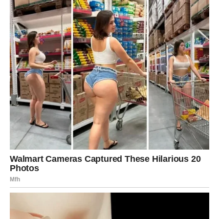
Nedelja donosi razmišljanje o budućnosti i širim
planovima.
JARAC
Subota te vraća obavezama, ali nemoj zaboraviti na
emocije. Partner ili bliska osoba traži tvoju pažnju.
Ako si slobodan – moguće je poznanstvo kroz posao ili
zajedničke obaveze.
Nedelja ti donosi stabilnost i osećaj sigurnosti.
VODOLIJA
Vikend ti donosi inspiraciju i potrebu za slobodom.