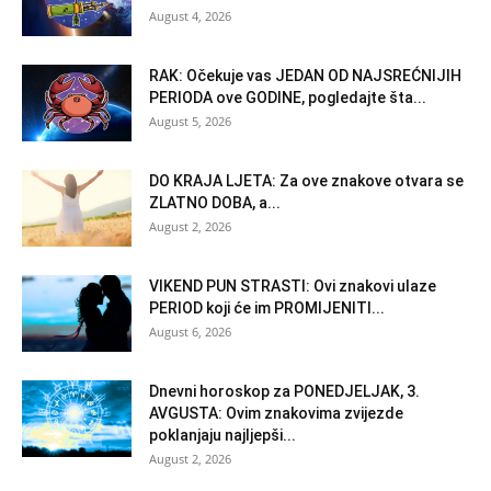
August 4, 2026
RAK: Očekuje vas JEDAN OD NAJSREĆNIJIH
PERIODA ove GODINE, pogledajte šta...
August 5, 2026
DO KRAJA LJETA: Za ove znakove otvara se
ZLATNO DOBA, a...
August 2, 2026
VIKEND PUN STRASTI: Ovi znakovi ulaze
PERIOD koji će im PROMIJENITI...
August 6, 2026
Dnevni horoskop za PONEDJELJAK, 3.
AVGUSTA: Ovim znakovima zvijezde
poklanjaju najljepši...
August 2, 2026