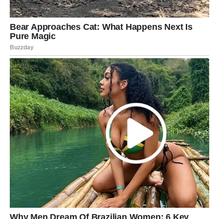
Ako si slobodan, moguć je sudbinski susret. Ne onaj
“sladak”, već onaj koji te pogodi u stomak. Kao da te neko
“prepozna”. Ali ne ulazi u igru moći. Neka ljubav bude
ljubav.
Ljubavna poruka dana:
Ko te voli – ne igra se tobom.
STRELAC – SLOBODA I
BLISKOST: DANAS TRAŽIŠ OBA
Strelac danas želi da diše, ali i da bude voljen. Ne voliš
pritisak, ali ne voliš ni hladnoću. Subota ti donosi situaciju
u kojoj moraš reći: “Evo šta mi treba.”
Ako si u vezi, mogući su razgovori o planovima, izlasku iz
rutine, putovanju ili zajedničkim željama. Ako je odnos