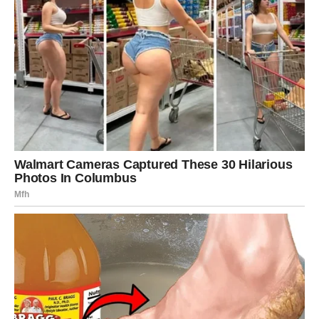
Danas je dan da se kaže ono što treba – bez kritike, ali sa
jasnoćom. Partner će te više poštovati kada vidi da znaš
svoje granice.
Ako si slobodan, neko ti se približava polako. Možda ti ne
deluje dramatično, ali upravo tu leži šansa. Devici ne
treba “vatromet” ako iza njega nema stabilnosti. Danas se
može pojaviti neko ko donosi ozbiljnu energiju.
Ljubavna poruka dana:
Ljubav nije stres – ljubav je
sigurnost.
VAGA – VIŠE NE MOŽEŠ DA
BALANSIRAŠ TUĐU
NEODLUČNOST