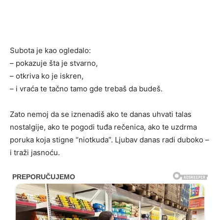
Subota je kao ogledalo:
– pokazuje šta je stvarno,
– otkriva ko je iskren,
– i vraća te tačno tamo gde trebaš da budeš.
Zato nemoj da se iznenadiš ako te danas uhvati talas
nostalgije, ako te pogodi tuđa rečenica, ako te uzdrma
poruka koja stigne “niotkuda”. Ljubav danas radi duboko –
i traži jasnoću.