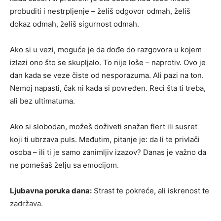
probuditi i nestrpljenje – želiš odgovor odmah, želiš
dokaz odmah, želiš sigurnost odmah.
Ako si u vezi, moguće je da dođe do razgovora u kojem
izlazi ono što se skupljalo. To nije loše – naprotiv. Ovo je
dan kada se veze čiste od nesporazuma. Ali pazi na ton.
Nemoj napasti, čak ni kada si povređen. Reci šta ti treba,
ali bez ultimatuma.
Ako si slobodan, možeš doživeti snažan flert ili susret
koji ti ubrzava puls. Međutim, pitanje je: da li te privlači
osoba – ili ti je samo zanimljiv izazov? Danas je važno da
ne pomešaš želju sa emocijom.
Ljubavna poruka dana:
Strast te pokreće, ali iskrenost te
zadržava.