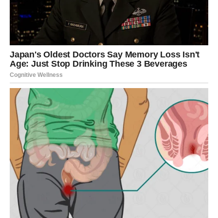
Možda ti nije odmah “zapalilo vatru”, ali ima nešto mirno i
stabilno u toj energiji. Ne odbacuj to olako. Bik često
prepozna pravu ljubav tek kada oseti da mu je uz nekoga
mirno.
Ljubavna poruka dana:
Nije ljubav ono što te uznemirava
– već ono što te smiruje.
BLIZANCI – PORUKA MOŽE
PROMENITI SVE
Blizanci danas žive kroz komunikaciju. Reči, poruke,
pozivi, znakovi – sve ti je važno. Subota može doneti baš
ono “nešto” što čekaš: poruku od osobe koja ti je u
mislima, razgovor koji razjašnjava sumnju, ili susret koji
deluje slučajno, a nije.