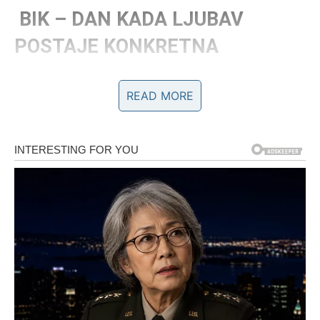
BIK – DAN KADA LJUBAV
POSTAJE KONKRETNA
Bik danas želi sigurnost, dodir, bliskost i osećaj “tu sam,
READ MORE
uz tebe sam”. Ne zanimaju te velike priče ako iza njih
nema dela. Subota ti donosi potrebu da proveriš gde
stojiš – ne iz sumnje, nego iz potrebe da se osećaš
sigurno.
Ako si u vezi, ovo je savršen dan da obnoviš nežnost, da
se približiš partneru i da se vrati onaj osećaj “mi”. Može
doći do razgovora o planovima, zajedničkom vremenu, pa
čak i o budućnosti. Ako je bilo distance, danas je prilika
da se to topi – ali pod uslovom da oba srca učestvuju.
Ako si slobodan, neko iz tvog okruženja ti šalje signale.