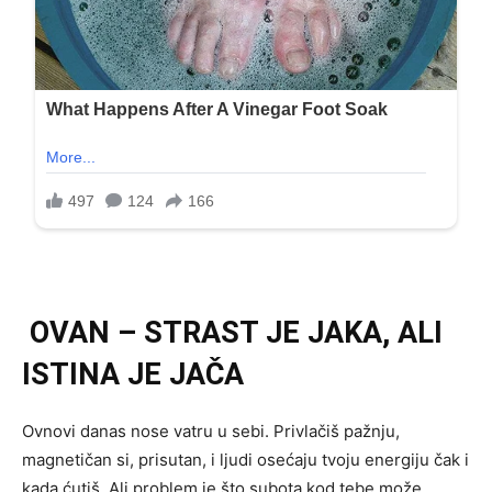
OVAN – STRAST JE JAKA, ALI
ISTINA JE JAČA
Ovnovi danas nose vatru u sebi. Privlačiš pažnju,
magnetičan si, prisutan, i ljudi osećaju tvoju energiju čak i
kada ćutiš. Ali problem je što subota kod tebe može