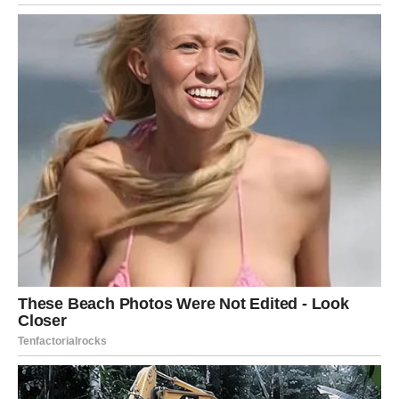
često misli da se ljubav podrazumeva, ali danas je dan da
se pokaže. Jedna rečenica, jedan gest, jedan plan – može
vratiti toplinu.
Ako si slobodan, neko stabilan ti se približava. Ali ti
možda misliš da nemaš vremena za ljubav. Zvezde ti
poručuju: ljubav ne traži vreme – ona ga stvara.
Ljubavna
poruka dana:
Ne moraš da budeš jak stalno. Dozvoli sebi
nežnost.
VODOLIJA – NEKO TE RAZUME
VIŠE NEGO ŠTO MISLIŠ
Vodolija danas iznenađuje i sebe. Otvorenija si nego
inače. Spremnija na razgovor. Spremnija da priznaš šta
osećaš.