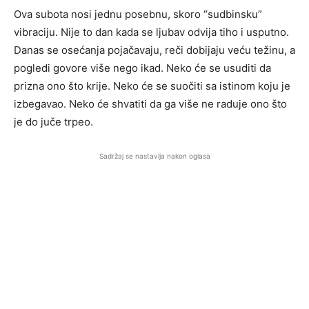
Ova subota nosi jednu posebnu, skoro “sudbinsku”
vibraciju. Nije to dan kada se ljubav odvija tiho i usputno.
Danas se osećanja pojačavaju, reči dobijaju veću težinu, a
pogledi govore više nego ikad. Neko će se usuditi da
prizna ono što krije. Neko će se suočiti sa istinom koju je
izbegavao. Neko će shvatiti da ga više ne raduje ono što
je do juče trpeo.
Sadržaj se nastavlja nakon oglasa