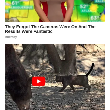
ŠKORPIJA – INTENZITET I
ISTINA: SUBOTA TI NE DA DA
ĆUTIŠ
Škorpija danas oseća intenzivno. Sve je ili crno ili belo. I
to može biti izazov, ali i prednost: danas vidiš istinu
jasnije nego ikad.
Ako si u vezi, subota može doneti strast, ali i sukob, ako
postoji potisnuta ljubomora, sumnja ili neizrečena bol.
Međutim, ako se odlučiš za iskrenost, možeš obnoviti
odnos na dubljem nivou. Škorpija ne želi površno – i
danas to jasno pokazuje.