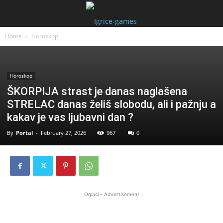
Home
Horoskop
Horoskop
ŠKORPIJA strast je danas naglašena
STRELAC danas želiš slobodu, ali i pažnju a
kakav je vas ljubavni dan ?
By
Portal
-
February 27, 2026
967
0
Oglasi - Advertisement