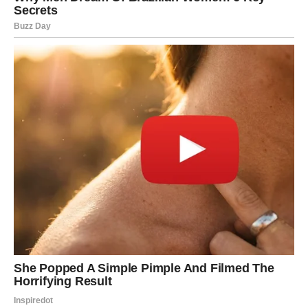
postao monoton, danas se to može popraviti jednim
spontanom idejom.
Ako si slobodan, moguć je susret kroz druženje, izlazak ili
put. Neko ti može ući u život brzo, ali sa energijom koja te
inspiriše. Samo pazi: ne beži čim postane ozbiljno.
Ljubavna poruka dana:
Ljubav nije kavez ako je prava.
JARAC – DANAS TI SRCE TRAŽI
VIŠE NEGO ŠTO PRIZNAJEŠ
Jarac možda deluje hladno, ali danas te hvata potreba za
bliskošću. Možda to nećeš pokazati rečima, ali ćeš
pokazati delima.
Ako si u vezi, partner želi tvoju pažnju i potvrdu. Jarac