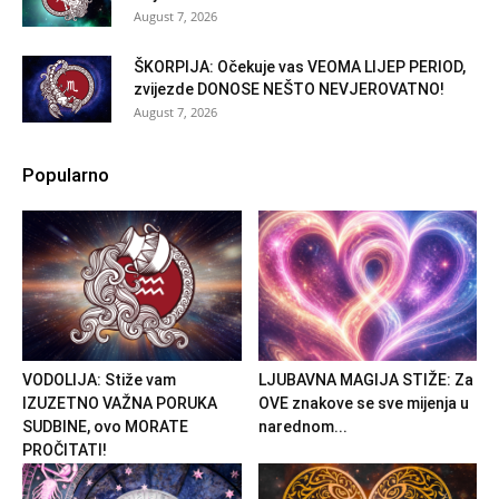
August 7, 2026
ŠKORPIJA: Očekuje vas VEOMA LIJEP PERIOD,
zvijezde DONOSE NEŠTO NEVJEROVATNO!
August 7, 2026
Popularno
VODOLIJA: Stiže vam
LJUBAVNA MAGIJA STIŽE: Za
IZUZETNO VAŽNA PORUKA
OVE znakove se sve mijenja u
SUDBINE, ovo MORATE
narednom...
PROČITATI!