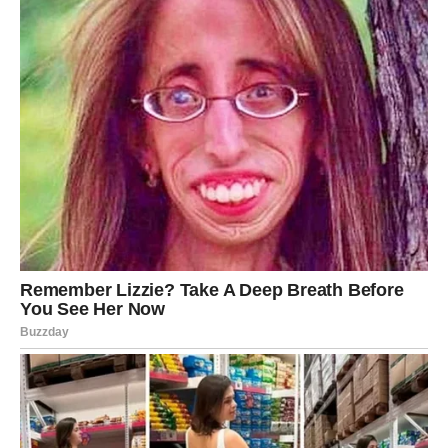
uzbuđenje? Danas ti zvezde šalju osobu koja može
probuditi emociju – ali samo ako spustiš ego i pokažeš
srce.
Ljubavna poruka dana:
Najveća moć je kada se usudiš da
budeš nežan.
DEVICA – LJUBAV DOLAZI KROZ
DELA, NE OBEĆANJA
Devica danas ne traži bajku. Traži mir. Traži stabilnost.
Traži istinu. U tebi se budi potreba da razumeš gde stojiš
i da prestaneš da gubiš vreme na nejasne priče.
Ako si u vezi, subota donosi priliku da se razjasne sitnice
koje su se gomilale. Devica često ćuti, pa se nakupi.