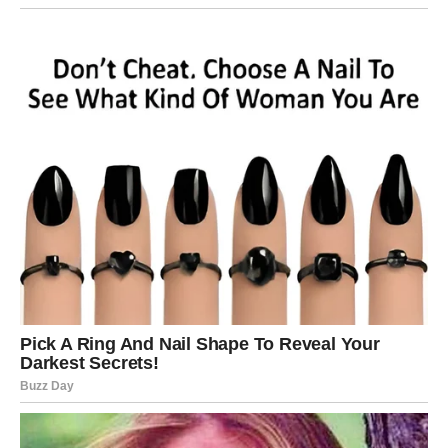
LAV – LJUBAV ILI APLAUZ?
DANAS BIRAŠ
Lav danas sija. Ali iza tog sjaja stoji potreba da bude viđen
– stvarno viđen. Ne samo kao jak, sposoban i ponosan,
nego kao osoba koja ume da voli i koja želi da bude
voljena bez uslova.
Ako si u vezi, partner može želeti više tvog vremena i
pažnje. Možda si preokupiran sobom ili svojim
obavezama, pa se druga strana oseća zapostavljeno.
Danas je dan da to popraviš – jednim gestom, jednom
toplom rečenicom, jednim “hajde da budemo mi”.
Ako si slobodan, privlačiš poglede i lako možeš ući u
flert. Ali pravo pitanje je: da li ti neko nudi dubinu, ili samo