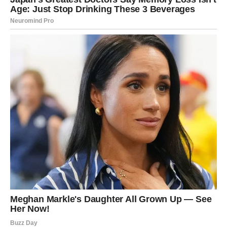
Rak danas oseća sve. I ono što je rečeno, i ono što nije.
Jedna sitnica može te raznežiti, a jedna rečenica može te
zaboleti. Zbog toga je važno da ne donosiš zaključke iz
trenutne emocije.
Ako si u vezi, subota je idealna za nežnost, za kućnu
atmosferu, za “mi protiv sveta”. Partner danas može
tražiti tvoju otvorenost. Ako ga pustiš bliže, dobićeš ono
što ti treba: sigurnost i potvrdu.
Ako si slobodan, moguć je susret koji deluje poznato –
kao da ste se već negde sreli. Rakovi često prepoznaju
svoju osobu kroz osećaj, ne kroz logiku. Danas veruj tom
osećaju, ali ne žuri. Nek se stvari razviju prirodno.
Ljubavna poruka dana:
Ne moraš da se boriš za ljubav
koja je tvoja.