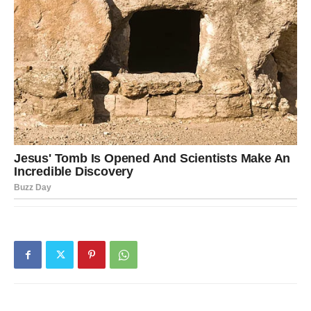
setiš nekoga, možda ti srce poželi nešto što je bilo. Ali
zvezde ti danas donose priliku da razlikuješ: šta je
prošlost, a šta je sudbina.
Ako si u vezi, subota donosi nežnost, bliskost, romantičan
trenutak. Ribe danas mogu obnoviti ljubav kroz emociju,
razgovor i toplinu.
Ako si slobodan, moguć je susret koji deluje kao da je
“poslat”. Ali nemoj idealizovati. Daj šansu, ali čuvaj
granice.
Ljubavna poruka dana:
Ljubav je lepa kada je stvarna, ne
kada je zamišljena.