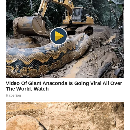
Ako si u vezi, subota donosi potrebu da se osveži odnos.
Da se razgovara o granicama, željama i planovima.
Vodolija ne voli rutinu, ali danas shvata da bliskost može
biti uzbudljiva kada je iskrena.
Ako si slobodan, može se pojaviti osoba koja ti “legne”
mentalno. Neko ko te razume, prati tvoje misli, i ne traži
da se menjaš. To je najvažnije.
Ljubavna poruka dana:
Ne beži od nečega što ti donosi
mir.
RIBE – ROMANTIKA,
NOSTALGIJA I MEKA LJUBAV
Ribe danas osećaju romantiku, ali i nostalgiju. Možda se