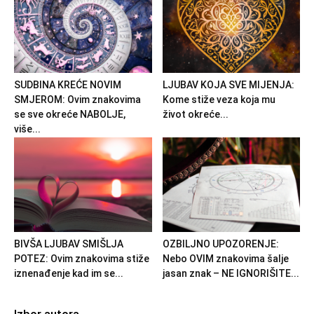
SUDBINA KREĆE NOVIM
LJUBAV KOJA SVE MIJENJA:
SMJEROM: Ovim znakovima
Kome stiže veza koja mu
se sve okreće NABOLJE,
život okreće...
više...
BIVŠA LJUBAV SMIŠLJA
OZBILJNO UPOZORENJE:
POTEZ: Ovim znakovima stiže
Nebo OVIM znakovima šalje
iznenađenje kad im se...
jasan znak – NE IGNORIŠITE...
Izbor autora