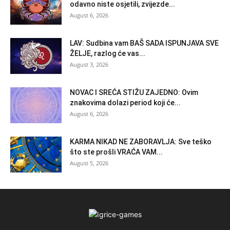
odavno niste osjetili, zvijezde...
August 6, 2026
LAV: Sudbina vam BAŠ SADA ISPUNJAVA SVE
ŽELJE, razlog će vas...
August 3, 2026
NOVAC I SREĆA STIŽU ZAJEDNO: Ovim
znakovima dolazi period koji će...
August 6, 2026
KARMA NIKAD NE ZABORAVLJA: Sve teško
što ste prošli VRAĆA VAM...
August 5, 2026