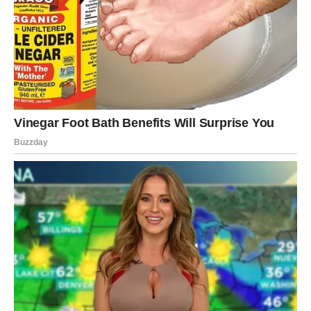
Vaga danas oseća pritisak: da li ostajem, da li idem, da li
čekam, da li presečem? Subota ti donosi trenutak kada
shvataš da previše daješ, a premalo dobijaš.
Ako si u vezi, danas može doći do ozbiljnog razgovora o
budućnosti. Vaga želi stabilnost, ali i romantiku. Ako
partner to ne razume, vreme je da mu objasniš jasno –
bez uvijanja.
Ako si slobodan, neko čeka tvoj znak. Ali ti si možda
umorna od toga da uvek ti praviš prvi korak. Danas
zvezde kažu: pokaži malo hrabrosti, jer jedna odluka
može promeniti tok priče.
Ljubavna poruka dana:
Ne biraš ti samo ljubav – biraš
mir.