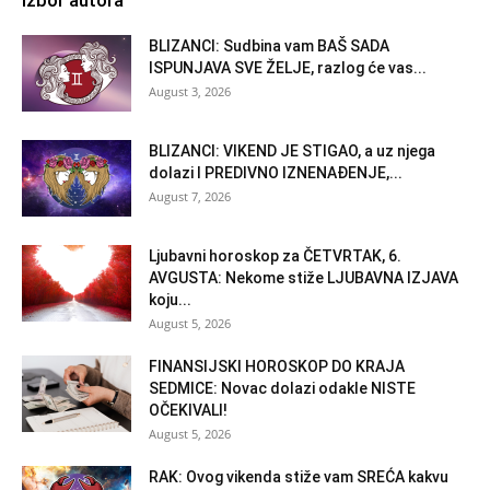
BLIZANCI: Sudbina vam BAŠ SADA
ISPUNJAVA SVE ŽELJE, razlog će vas...
August 3, 2026
BLIZANCI: VIKEND JE STIGAO, a uz njega
dolazi I PREDIVNO IZNENAĐENJE,...
August 7, 2026
Ljubavni horoskop za ČETVRTAK, 6.
AVGUSTA: Nekome stiže LJUBAVNA IZJAVA
koju...
August 5, 2026
FINANSIJSKI HOROSKOP DO KRAJA
SEDMICE: Novac dolazi odakle NISTE
OČEKIVALI!
August 5, 2026
RAK: Ovog vikenda stiže vam SREĆA kakvu