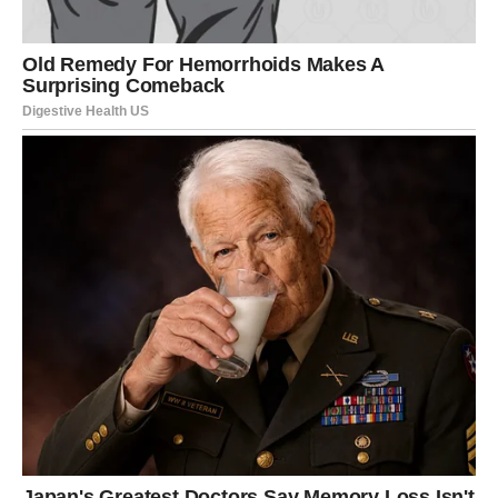
Ako si u vezi, danas možeš imati potrebu da pričaš o
onome što te tišti. Nemoj sve okrenuti na šalu ili
sarkazam, jer partner može pogrešno shvatiti. Ovo je dan
kada je bolje biti direktan i nežan, nego brz i ironičan.
Ako si slobodan, flert je naglašen. Ali ovoga puta ima
potencijal da ode dublje – ako se usudiš da pokažeš
emociju, a ne samo šarm. Neko te želi, ali ne zna da li si
ozbiljan.
Ljubavna poruka dana:
Kada kažeš istinu, prestaješ da
se pitaš “šta bi bilo”.
RAK – SRCE TRAŽI SIGURNOST,
DUŠA TRAŽI BLISKOST