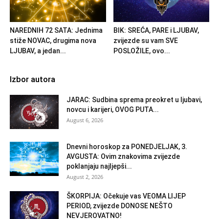
NAREDNIH 72 SATA: Jednima
BIK: SREĆA, PARE i LJUBAV,
stiže NOVAC, drugima nova
zvijezde su vam SVE
LJUBAV, a jedan...
POSLOŽILE, ovo...
Izbor autora
JARAC: Sudbina sprema preokret u ljubavi,
novcu i karijeri, OVOG PUTA...
August 6, 2026
Dnevni horoskop za PONEDJELJAK, 3.
AVGUSTA: Ovim znakovima zvijezde
poklanjaju najljepši...
August 2, 2026
ŠKORPIJA: Očekuje vas VEOMA LIJEP
PERIOD, zvijezde DONOSE NEŠTO
NEVJEROVATNO!