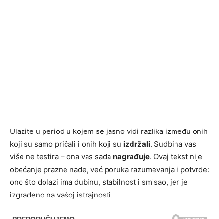
Ulazite u period u kojem se jasno vidi razlika između onih
koji su samo pričali i onih koji su
izdržali
. Sudbina vas
više ne testira – ona vas sada
nagrađuje
. Ovaj tekst nije
obećanje prazne nade, već poruka razumevanja i potvrde:
ono što dolazi ima dubinu, stabilnost i smisao, jer je
izgrađeno na vašoj istrajnosti.