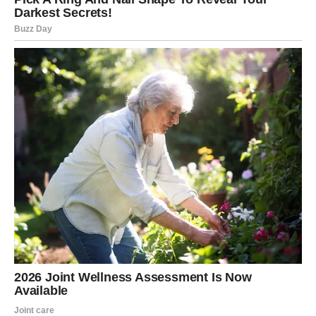
na uzajamnom poštovanju i razumevanju. Ovo je ljubav
bez igara i manipulacija.
Posao i svakodnevni život
Device ulaze u period u kojem se njihov trud isplaćuje.
Možda kroz novu priliku, priznanje ili jednostavno osećaj
da su konačno na pravom mestu. Više ne radite da biste
dokazali svoju vrednost – radite jer znate da vredite.
Poruka za Devicu:
Vaša snaga je u mudrosti koju ste
stekli kroz bol.
ŠKORPIJA – SNAGA KOJA JE
PROIZAŠLA IZ