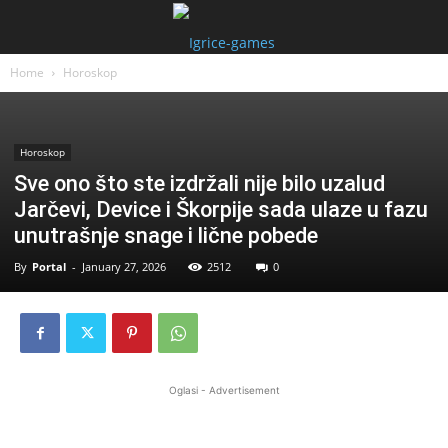
Home
Horoskop
Horoskop
Sve ono što ste izdržali nije bilo uzalud
Jarčevi, Device i Škorpije sada ulaze u fazu
unutrašnje snage i lične pobede
By
Portal
-
January 27, 2026
2512
0
Oglasi - Advertisement