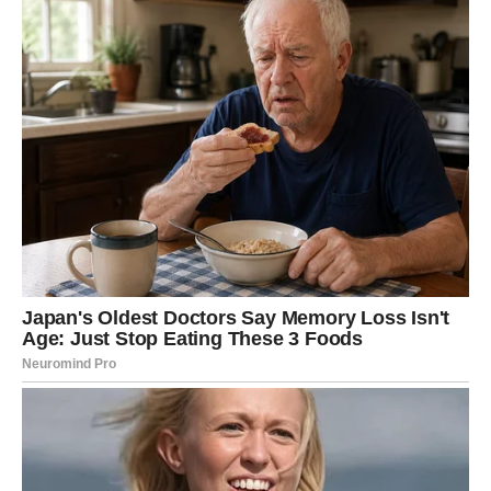
Vaša intuicija je sada jača nego ikada. Osećate ljude,
njihove namere i energiju bez potrebe za objašnjenjem.
To vam omogućava da birate odnose koji vas ne
iscrpljuju, već osnažuju.
Ljubav
U ljubavi dolazi period istine. Ili se odnos produbljuje do
nivoa potpune iskrenosti, ili se završava bez povratka.
Slobodne Škorpije mogu privući osobu sa kojom postoji
snažna karmička veza – odnos koji menja pogled na
ljubav.
Moć i lični put
Na životnom planu ulazite u fazu u kojoj preuzimate
kontrolu. Više ne reagujete impulsivno – delujete svesno.