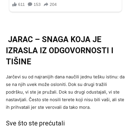
JARAC – SNAGA KOJA JE
IZRASLA IZ ODGOVORNOSTI I
TIŠINE
Jarčevi su od najranijih dana naučili jednu tešku istinu: da
se na njih uvek može osloniti. Dok su drugi tražili
podršku, vi ste je pružali. Dok su drugi odustajali, vi ste
nastavljali. Često ste nosili terete koji nisu bili vaši, ali ste
ih prihvatali jer ste verovali da tako mora.
Sve što ste prećutali