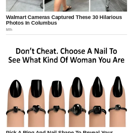
ste deo naivnosti, ali ste dobili nešto mnogo vrednije –
jasnoću
.
Unutrašnja promena
U poslednje vreme ste se povlačili, analizirali i
preispitivali. To nije bila slabost, već priprema. Sada
izlazite iz tog perioda jači, sigurniji i sa jasnim osećajem
sopstvene vrednosti. Više ne tražite potvrdu spolja –
znate ko ste.
Ljubav
U ljubavi dolazi faza u kojoj birate kvalitet, a ne
kompromis. Ako ste u vezi, odnos se ili stabilizuje i
produbljuje, ili jasno pokazuje da više nema svrhu. Ako
ste sami, pred vama je mogućnost odnosa koji se temelji