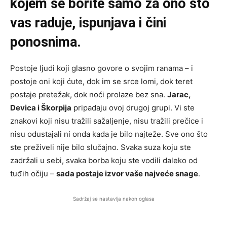
kojem se borite samo za ono što
vas raduje, ispunjava i čini
ponosnima.
Postoje ljudi koji glasno govore o svojim ranama – i
postoje oni koji ćute, dok im se srce lomi, dok teret
postaje pretežak, dok noći prolaze bez sna.
Jarac,
Devica i Škorpija
pripadaju ovoj drugoj grupi. Vi ste
znakovi koji nisu tražili sažaljenje, nisu tražili prečice i
nisu odustajali ni onda kada je bilo najteže. Sve ono što
ste preživeli nije bilo slučajno. Svaka suza koju ste
zadržali u sebi, svaka borba koju ste vodili daleko od
tuđih očiju –
sada postaje izvor vaše najveće snage
.
Sadržaj se nastavlja nakon oglasa