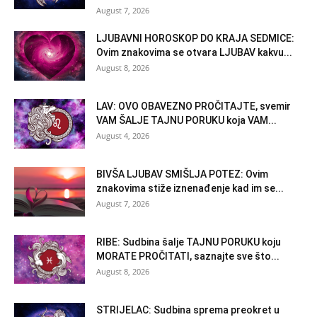
August 7, 2026
LJUBAVNI HOROSKOP DO KRAJA SEDMICE:
Ovim znakovima se otvara LJUBAV kakvu...
August 8, 2026
LAV: OVO OBAVEZNO PROČITAJTE, svemir
VAM ŠALJE TAJNU PORUKU koja VAM...
August 4, 2026
BIVŠA LJUBAV SMIŠLJA POTEZ: Ovim
znakovima stiže iznenađenje kad im se...
August 7, 2026
RIBE: Sudbina šalje TAJNU PORUKU koju
MORATE PROČITATI, saznajte sve što...
August 8, 2026
STRIJELAC: Sudbina sprema preokret u