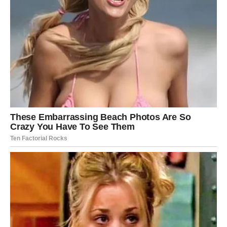
Ta unutrašnja stabilnost donosi vam uspeh i osećaj
slobode.
Poruka za Škorpiju:
Sve što vas je pokušalo uništiti –
pretvorilo vas je u silu.