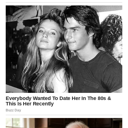
TRANSFORMACIJE
Škorpije su znak koji poznaje tamu. Vi ste prošli kroz
iskustva koja su vas lomila iznutra, ali vas nisu uništila.
Svaki pad bio je nova lekcija, svaka izdaja nova
transformacija. Vi ne izlazite iz borbi isti – izlazite
jači
.
Smrt i ponovno rođenje
Škorpije su više puta morale da puste ono što vole. To
vas je bolelo, ali vas je i naučilo da se ne vezujete za
iluzije. Sada ste u fazi u kojoj jasno razlikujete istinu od
laži, dubinu od površnosti. Ta sposobnost vam daje
ogromnu moć.
Emocije i intuicija