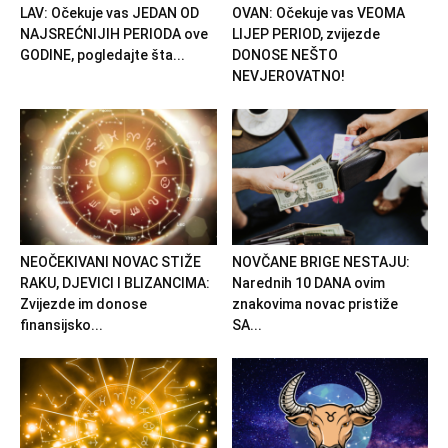
LAV: Očekuje vas JEDAN OD
OVAN: Očekuje vas VEOMA
NAJSREĆNIJIH PERIODA ove
LIJEP PERIOD, zvijezde
GODINE, pogledajte šta...
DONOSE NEŠTO
NEVJEROVATNO!
NEOČEKIVANI NOVAC STIŽE
NOVČANE BRIGE NESTAJU:
RAKU, DJEVICI I BLIZANCIMA:
Narednih 10 DANA ovim
Zvijezde im donose
znakovima novac pristiže
finansijsko...
SA...