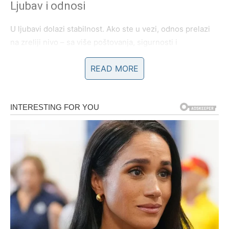
Ljubav i odnosi
U ljubavi dolazi stabilnost. Ako ste u vezi, odnos prelazi
na zreliji nivo – sa više poštovanja, sigurnosti i
međusobnog oslanjanja. Ako ste sami, privlačite osobu
READ MORE
koja razume vašu tišinu, a ne pokušava da je popuni
bukom. Ovo je period u kojem birate partnera koji vam
donosi mir, a ne dodatni teret.
Posao i životni put
Na poslovnom planu dolazi potvrda vašeg rada. Možda ne
preko noći, ali vrlo jasno. Vaša odgovornost sada postaju
prepoznati. Ulazite u fazu u kojoj više ne gradite iz straha
od gubitka, već iz sigurnosti i samopouzdanja.
Poruka za Jarca:
Sve što ste nosili sami sada postaje
temelj vašeg uspeha.