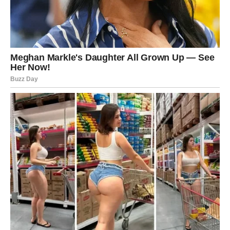
DEVICA – SNAGA ROĐENA IZ
RAZOČARANJA I
SAMOSPOZNAJE
Device su znak koji vidi detalje koje drugi ne primećuju.
Vi ste oni koji su uvek davali više, razmišljali unapred i
pokušavali da sve bude ispravno. Upravo zbog toga ste
često bili povređeni – jer ste očekivali istu posvećenost
koju ste vi davali.
Rane koje su vas naučile mudrosti
Razočaranja su vas bolela, ali vas nisu slomila. Naučila su
vas gde su vaše granice. Naučila su vas da ne spašavate
one koji ne žele da budu spašeni. U tom procesu izgubili