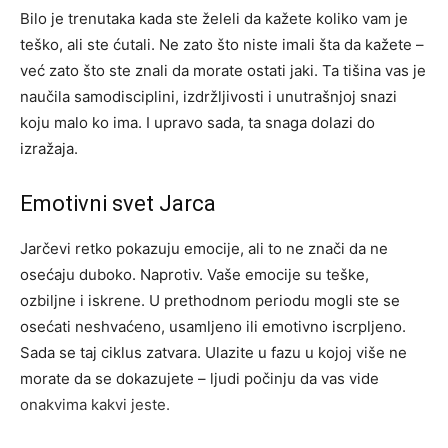
Bilo je trenutaka kada ste želeli da kažete koliko vam je
teško, ali ste ćutali. Ne zato što niste imali šta da kažete –
već zato što ste znali da morate ostati jaki. Ta tišina vas je
naučila samodisciplini, izdržljivosti i unutrašnjoj snazi
koju malo ko ima. I upravo sada, ta snaga dolazi do
izražaja.
Emotivni svet Jarca
Jarčevi retko pokazuju emocije, ali to ne znači da ne
osećaju duboko. Naprotiv. Vaše emocije su teške,
ozbiljne i iskrene. U prethodnom periodu mogli ste se
osećati neshvaćeno, usamljeno ili emotivno iscrpljeno.
Sada se taj ciklus zatvara. Ulazite u fazu u kojoj više ne
morate da se dokazujete – ljudi počinju da vas vide
onakvima kakvi jeste.