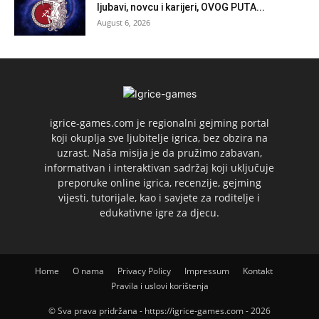
ljubavi, novcu i karijeri, OVOG PUTA...
August 6, 2026
igrice-games.com je regionalni gejming portal
koji okuplja sve ljubitelje igrica, bez obzira na
uzrast. Naša misija je da pružimo zabavan,
informativan i interaktivan sadržaj koji uključuje
preporuke online igrica, recenzije, gejming
vijesti, tutorijale, kao i savjete za roditelje i
edukativne igre za djecu.
Home
O nama
Privacy Policy
Impressum
Kontakt
Pravila i uslovi korištenja
© Sva prava pridržana - https://igrice-games.com - 2026