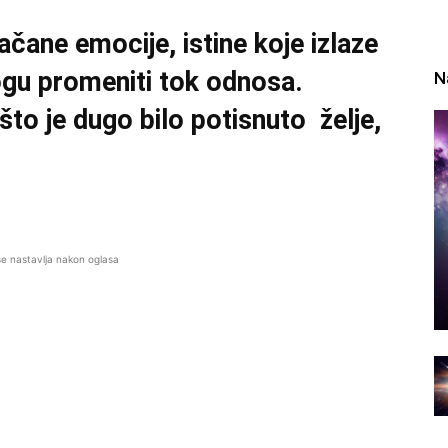
čane emocije, istine koje izlaze
mogu promeniti tok odnosa.
N
to je dugo bilo potisnuto želje,
se nastavlja nakon oglasa