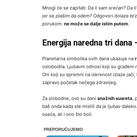
Mnogi će se zapitati:
Da li sam srećan? Da li
jer se plašim da odem?
Odgovori dolaze brzo
porukom:
ne može se dalje istim putem
.
Energija naredna tri dana –
Planetarna simbolika ovih dana ukazuje na
oslobodila. Ljubavni odnosi koji su građeni n
Oni koji su spremni na iskrenost izlaze jači, b
zapravo početak nečega zdravijeg.
Za slobodne, ovo su dani
snažnih susreta
, 
baš onda kada ste mislili da je ljubav dalek
oseća, ali i ono što boli.