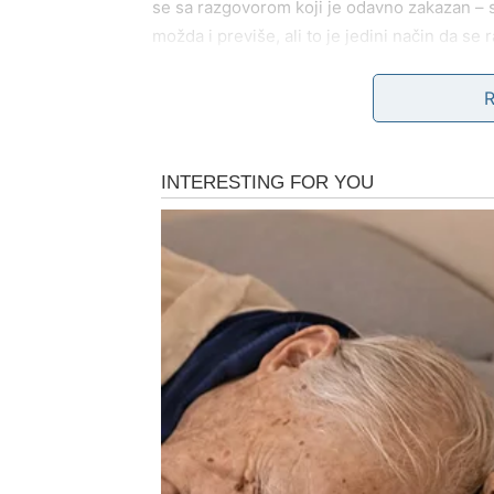
se sa razgovorom koji je odavno zakazan – s
možda i previše, ali to je jedini način da se r
Ako ste u vezi, partner želi da zna gde stoj
može biti trenutak u kome se veza podiže na
emocija.
Slobodni Ovnovi mogu doživeti snažan susret 
gotovo instinktivna, ali zahteva da se spusti
BIK – sigurnost ili istina?
Bikovi su pred emotivnim pitanjem koje se ti
– ili samo poznat? Naredna tri dana donose
daje i ko šta prima.
Ako ste u vezi, partner može tražiti potvrdu