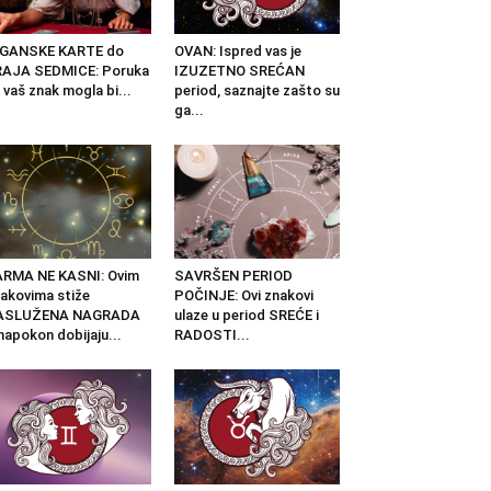
IGANSKE KARTE do
OVAN: Ispred vas je
RAJA SEDMICE: Poruka
IZUZETNO SREĆAN
 vaš znak mogla bi...
period, saznajte zašto su
ga...
ARMA NE KASNI: Ovim
SAVRŠEN PERIOD
akovima stiže
POČINJE: Ovi znakovi
ASLUŽENA NAGRADA
ulaze u period SREĆE i
napokon dobijaju...
RADOSTI...