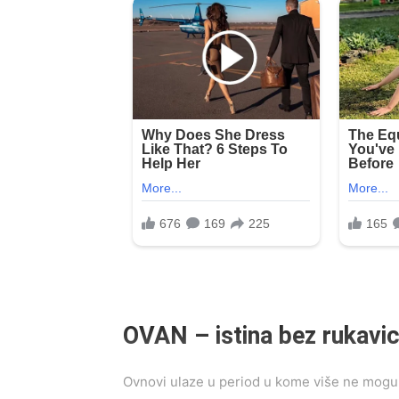
OVAN – istina bez rukavi
Ovnovi ulaze u period u kome više ne mogu