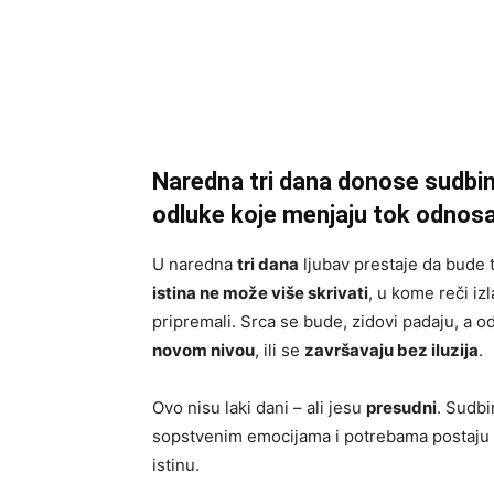
Naredna tri dana donose sudbin
odluke koje menjaju tok odnos
U naredna
tri dana
ljubav prestaje da bude 
istina ne može više skrivati
, u kome reči iz
pripremali. Srca se bude, zidovi padaju, a od
novom nivou
, ili se
završavaju bez iluzija
.
Ovo nisu laki dani – ali jesu
presudni
. Sudbi
sopstvenim emocijama i potrebama postaju ne
istinu.