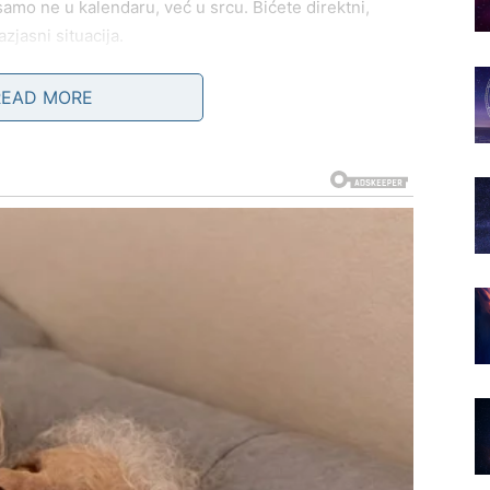
amo ne u kalendaru, već u srcu. Bićete direktni,
azjasni situacija.
i. Ne želi nagoveštaje, već konkretne odgovore. Ovo
READ MORE
 viši nivo – ali samo ako prestanete da bežite od
koji ih izbacuje iz ravnoteže. Privlačnost je jaka,
 gard i pokaže ranjivost.
če stabilnosti. Da li je odnos u kome ste zaista siguran
 razgovore o budućnosti, o planovima, o tome ko šta
 da ste potpuno prisutni. Ako ste nešto prećutkivali da