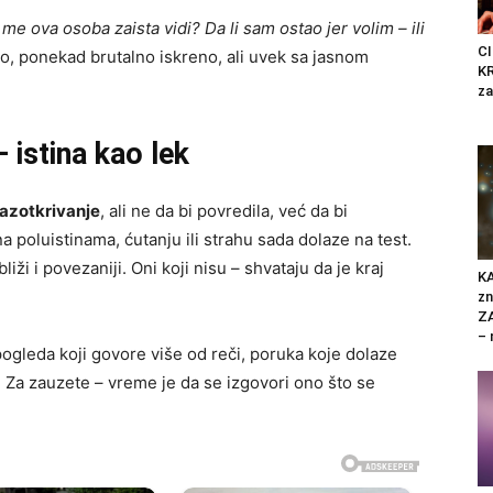
 me ova osoba zaista vidi? Da li sam ostao jer volim – ili
C
, ponekad brutalno iskreno, ali uvek sa jasnom
K
za
 istina kao lek
razotkrivanje
, ali ne da bi povredila, već da bi
a poluistinama, ćutanju ili strahu sada dolaze na test.
liži i povezaniji. Oni koji nisu – shvataju da je kraj
K
zn
Z
– 
pogleda koji govore više od reči, poruka koje dolaze
o. Za zauzete – vreme je da se izgovori ono što se