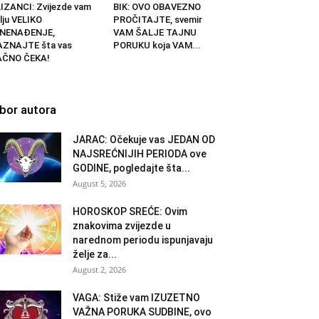
IZANCI: Zvijezde vam
BIK: OVO OBAVEZNO
lju VELIKO
PROČITAJTE, svemir
ZNENAĐENJE,
VAM ŠALJE TAJNU
AZNAJTE šta vas
PORUKU koja VAM...
AČNO ČEKA!
zbor autora
JARAC: Očekuje vas JEDAN OD
NAJSREĆNIJIH PERIODA ove
GODINE, pogledajte šta...
August 5, 2026
HOROSKOP SREĆE: Ovim
znakovima zvijezde u
narednom periodu ispunjavaju
želje za...
August 2, 2026
VAGA: Stiže vam IZUZETNO
VAŽNA PORUKA SUDBINE, ovo