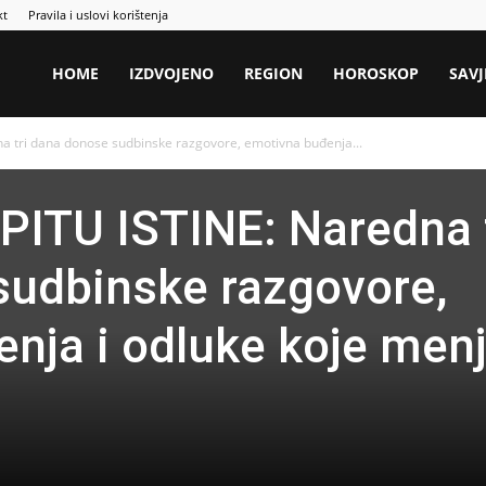
kt
Pravila i uslovi korištenja
HOME
IZDVOJENO
REGION
HOROSKOP
SAVJ
a tri dana donose sudbinske razgovore, emotivna buđenja...
ITU ISTINE: Naredna t
sudbinske razgovore,
nja i odluke koje menj