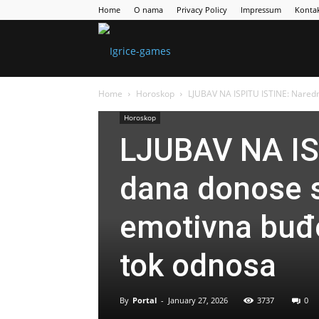
Home
O nama
Privacy Policy
Impressum
Konta
Games
Home
Horoskop
LJUBAV NA ISPITU ISTINE: Naredn
Portal
Horoskop
LJUBAV NA ISP
dana donose 
emotivna buđe
tok odnosa
By
Portal
-
January 27, 2026
3737
0