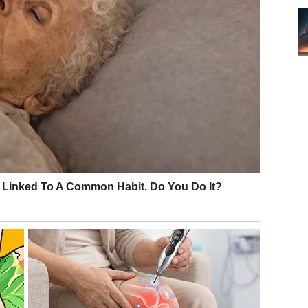
stine nije mir.
nosi osećaj doma, ali i postavlja pitanje:
Da li ste
jaju sve
postaje sudbina
. Jedna rečenica može promeniti tok
planirano, ali donosi jasnoću.
li do priznanja koje stavlja tačku. Nema više prostora za
ima potencijal da preraste u nešto ozbiljno, ali samo
avi.
 suze koje leče