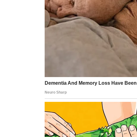
biste sačuvali mir, sada shvatate da mir bez i
Slobodni Bikovi mogu upoznati osobu koja do
spremni da se otvorite ponovo?
BLIZANCI – reči koje men
Za Blizance su ovo dani u kojima
razgovor 
odnosa. Istina izlazi spontano, ponekad i ne
U vezi – ili dolazi do dubokog zbližavanja, i
igre i dvosmislenost.
Slobodni Blizanci ulaze u komunikaciju koja 
ako se prestane sa površnim pristupom ljub
RAK – emotivno buđenje i