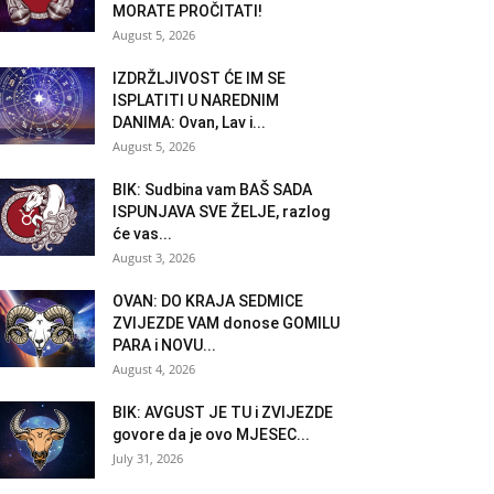
MORATE PROČITATI!
August 5, 2026
IZDRŽLJIVOST ĆE IM SE
ISPLATITI U NAREDNIM
DANIMA: Ovan, Lav i...
August 5, 2026
BIK: Sudbina vam BAŠ SADA
ISPUNJAVA SVE ŽELJE, razlog
će vas...
August 3, 2026
OVAN: DO KRAJA SEDMICE
ZVIJEZDE VAM donose GOMILU
PARA i NOVU...
August 4, 2026
BIK: AVGUST JE TU i ZVIJEZDE
govore da je ovo MJESEC...
July 31, 2026