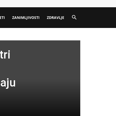
ETI
ZANIMLJIVOSTI
ZDRAVLJE
ri
aju