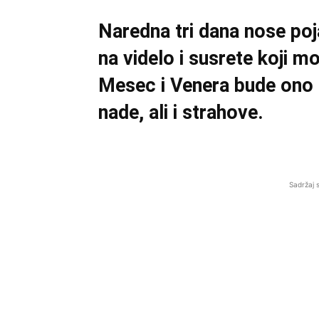
Naredna tri dana nose poja
na videlo i susrete koji 
Mesec i Venera bude ono š
nade, ali i strahove.
Sadržaj 