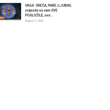
VAGA: SREĆA, PARE i LJUBAV,
zvijezde su vam SVE
POSLOŽILE, ovo...
August 3, 2026