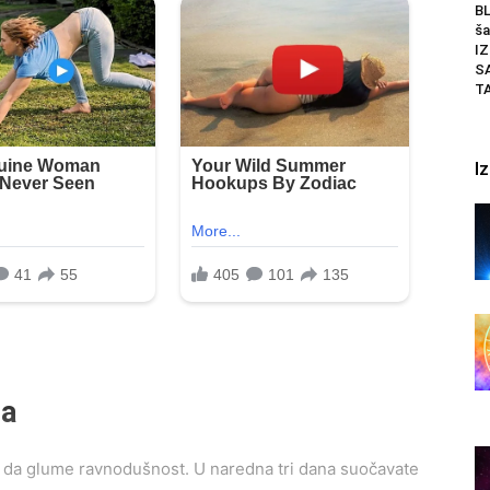
BL
ša
I
S
T
I
ca
 da glume ravnodušnost. U naredna tri dana suočavate