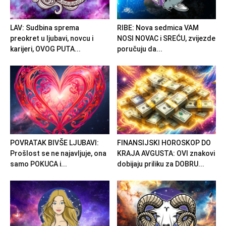
LAV: Sudbina sprema
RIBE: Nova sedmica VAM
preokret u ljubavi, novcu i
NOSI NOVAC i SREĆU, zvijezde
karijeri, OVOG PUTA...
poručuju da...
POVRATAK BIVŠE LJUBAVI:
FINANSIJSKI HOROSKOP DO
Prošlost se ne najavljuje, ona
KRAJA AVGUSTA: OVI znakovi
samo POKUCA i...
dobijaju priliku za DOBRU...