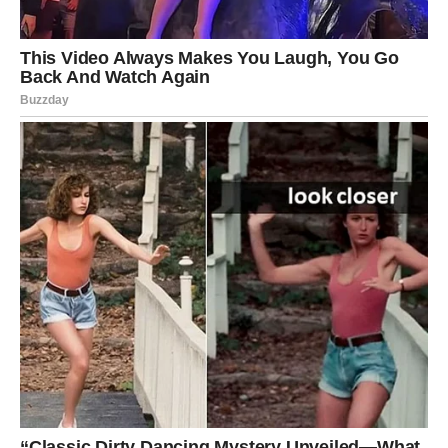
Na poslovnom planu, druga polovina januara donosi
preispitivanje ciljeva
. Više vam nije dovoljno da „ide
nekako“. Tražite smisao, rast i mogućnost da se razvijate.
Posao
Mnogi Strelčevi će:
dobiti novu ideju ili ponudu
razmišljati o promeni pravca
započeti plan koji se tiče učenja, putovanja ili rada sa
inostranstvom
ili shvatiti da je vreme da veruju svojoj viziji