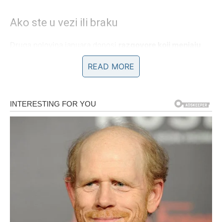
Ako ste u vezi ili braku
Druga polovina januara donosi
razgovore koji menjaju
pravila igre
. Strelac više ne može da bude u odnosu u
READ MORE
kojem se guši, prilagođava ili oseća krivicu zbog svoje
prirode. Ljubav sada mora imati
prostor, iskrenost i
zajedničku viziju
.
Mnogi Strelčevi će:
razjasniti nesporazume
postaviti jasne granice
ili doneti odluku koja menja tok odnosa