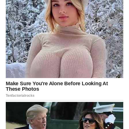
Porodični i bliski odnosi prolaze kroz fazu iskrenosti.
Neki razgovori mogu biti direktni, ali donose olakšanje.
Strelac više ne obećava ono što ne može da ispuni – i
više ne prihvata tuđa očekivanja kao obavezu.
Odnosi koji imaju razumevanje ostaju. Oni koji vas
sputavaju – prirodno se udaljavaju.
ZDRAVLJE I ENERGIJA –
Kretanje je lek
Energija se popravlja kako se misli razbistravaju.
Kretanje, boravak napolju, promena rutine i smeh imaju
snažan regenerativni efekat.
Telo vam govori isto što i duša:
potreban vam je prostor
.