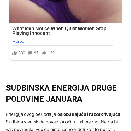
SUDBINSKA ENERGIJA DRUGE
POLOVINE JANUARA
Energija ovog perioda je
oslobađajuća i razotkrivajuća
.
Sudbina vam skida povez sa očiju – ali nežno. Ne da bi
vas povredila, već da biste jasno videli ko ste postali.