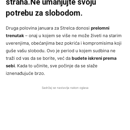
straha.Ne umanjujte svoju
potrebu za slobodom.
Druga polovina januara za Strelca donosi
prelomni
trenutak
– onaj u kojem se više ne može živeti na starim
uverenjima, obećanjima bez pokrića i kompromisima koji
guše vašu slobodu. Ovo je period u kojem sudbina ne
traži od vas da se borite, već da
budete iskreni prema
sebi
. Kada to učinite, sve počinje da se slaže
iznenađujuće brzo.
Sadržaj se nastavlja nakon oglasa