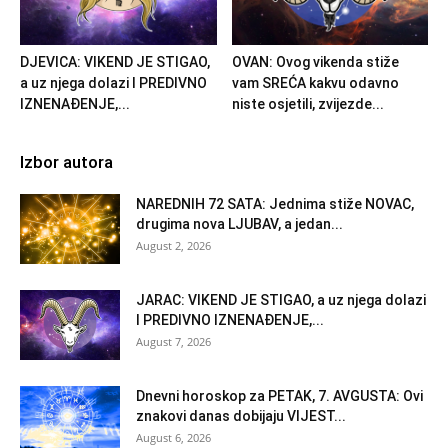
DJEVICA: VIKEND JE STIGAO,
OVAN: Ovog vikenda stiže
a uz njega dolazi I PREDIVNO
vam SREĆA kakvu odavno
IZNENAĐENJE,...
niste osjetili, zvijezde...
Izbor autora
NAREDNIH 72 SATA: Jednima stiže NOVAC,
drugima nova LJUBAV, a jedan...
August 2, 2026
JARAC: VIKEND JE STIGAO, a uz njega dolazi
I PREDIVNO IZNENAĐENJE,...
August 7, 2026
Dnevni horoskop za PETAK, 7. AVGUSTA: Ovi
znakovi danas dobijaju VIJEST...
August 6, 2026