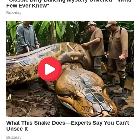
Sudbina vas gura ka širem horizontu. Ako ostanete u
uskom okviru – javlja se nemir. Ako se usudite – dolazi
uzbuđenje i motivacija.
Finansije
Finansije se stabilizuju postepeno. Nije trenutak za
rizične poteze, ali jeste za
dugoročno planiranje
. Jedna
pametna odluka u ovom periodu može doneti sigurnost u
narednim mesecima.
UNUTRAŠNJI SVET – Povratak
vere u sebe i život
Najveća promena dešava se iznutra.
U drugoj polovini januara Strelac shvata: