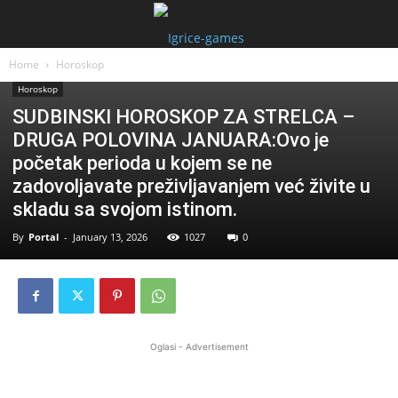
Home
Horoskop
Horoskop
SUDBINSKI HOROSKOP ZA STRELCA –
DRUGA POLOVINA JANUARA:Ovo je
početak perioda u kojem se ne
zadovoljavate preživljavanjem već živite u
skladu sa svojom istinom.
By
Portal
-
January 13, 2026
1027
0
Oglasi - Advertisement