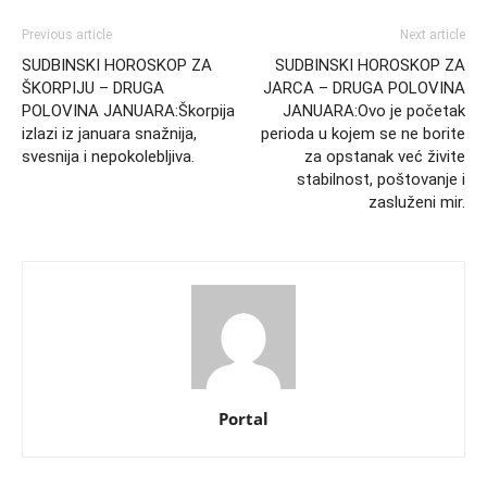
Previous article
Next article
SUDBINSKI HOROSKOP ZA
SUDBINSKI HOROSKOP ZA
ŠKORPIJU – DRUGA
JARCA – DRUGA POLOVINA
POLOVINA JANUARA:Škorpija
JANUARA:Ovo je početak
izlazi iz januara snažnija,
perioda u kojem se ne borite
svesnija i nepokolebljiva.
za opstanak već živite
stabilnost, poštovanje i
zasluženi mir.
Portal