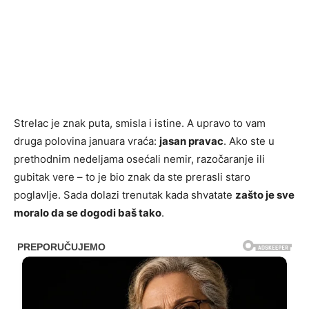
Strelac je znak puta, smisla i istine. A upravo to vam
druga polovina januara vraća:
jasan pravac
. Ako ste u
prethodnim nedeljama osećali nemir, razočaranje ili
gubitak vere – to je bio znak da ste prerasli staro
poglavlje. Sada dolazi trenutak kada shvatate
zašto je sve
moralo da se dogodi baš tako
.