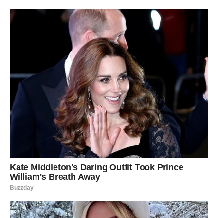
da nije pogrešio što je verovao
da razočaranja nisu poraz, već lekcija
i da sloboda ne znači bekstvo, već
odgovornost prema
sebi
Nestaje cinizam. Vraća se vera. I to ona tiha, stabilna –
koja ne zavisi od drugih.
PORODICA I ODNOSI – Iskrenost
bez uljepšavanja