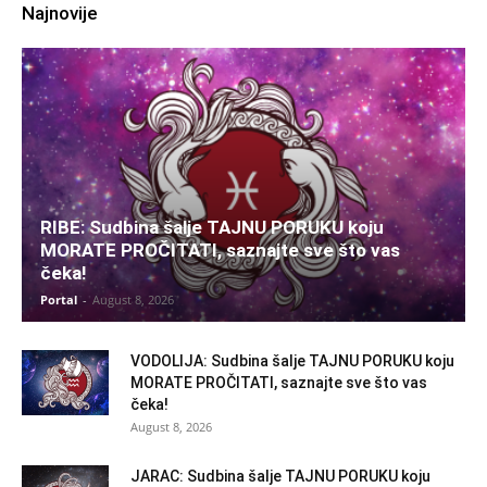
Najnovije
RIBE: Sudbina šalje TAJNU PORUKU koju
MORATE PROČITATI, saznajte sve što vas
čeka!
Portal
-
August 8, 2026
VODOLIJA: Sudbina šalje TAJNU PORUKU koju
MORATE PROČITATI, saznajte sve što vas
čeka!
August 8, 2026
JARAC: Sudbina šalje TAJNU PORUKU koju