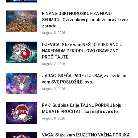
FINANSIJSKI HOROSKOP ZA NOVU
SEDMICU: Ovi znakovi pronalaze pravi izvor
zarade...
August 8, 2026
DJEVICA: Stiže vam NEŠTO PREDIVNO U
NAREDNOM PERIODU, OVO OBAVEZNO
PROČITAJTE!
August 2, 2026
JARAC: SREĆA, PARE i LJUBAV, zvijezde su
vam SVE POSLOŽILE, ovo...
August 3, 2026
RAK: Sudbina šalje TAJNU PORUKU koju
MORATE PROČITATI, saznajte sve što...
August 8, 2026
VAGA: Stiže vam IZUZETNO VAŽNA PORUKA