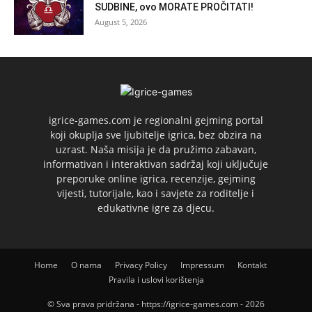
SUDBINE, ovo MORATE PROČITATI!
August 5, 2026
igrice-games.com je regionalni gejming portal
koji okuplja sve ljubitelje igrica, bez obzira na
uzrast. Naša misija je da pružimo zabavan,
informativan i interaktivan sadržaj koji uključuje
preporuke online igrica, recenzije, gejming
vijesti, tutorijale, kao i savjete za roditelje i
edukativne igre za djecu.
Home
O nama
Privacy Policy
Impressum
Kontakt
Pravila i uslovi korištenja
© Sva prava pridržana - https://igrice-games.com - 2026