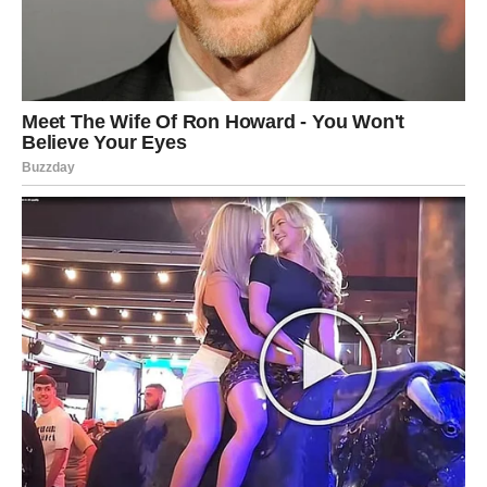
Ako veza ima istinu i slobodu u osnovi – sada se
produbljuje. Ako je zasnovana na kontroli ili strahu –
sudbina vam daje snagu da krenete dalje bez gorčine.
Ako ste slobodni
Slobodni Strelčevi ulaze u period
sudbinskog susreta
koji dolazi kroz put, komunikaciju, internet ili potpuno
neočekivano okruženje. Ovo je osoba koja vas inspiriše,
širi vidike i ne pokušava da vas promeni.
Moguće je i javljanje osobe iz prošlosti, ali sada sa jasnim
pitanjem:
Da li se vraćaš zbog navike – ili biraš novo poglavlje?
POSAO I NOVAC – Novi pravac,
nova vera