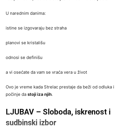
U narednim danima:
istine se izgovaraju bez straha
planovi se kristališu
odnosi se definišu
a vi osećate da vam se vraća vera u život
Ovo je vreme kada Strelac prestaje da beži od odluka i
počinje da
stoji iza njih
.
LJUBAV – Sloboda, iskrenost i
sudbinski izbor