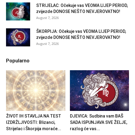
STRIJELAC: Očekuje vas VEOMA LIJEP PERIOD,
zvijezde DONOSE NEŠTO NEVJEROVATNO!
August 7, 2026
ŠKORPIJA: Očekuje vas VEOMA LIJEP PERIOD,
zvijezde DONOSE NEŠTO NEVJEROVATNO!
August 7, 2026
Popularno
ŽIVOT IH STAVLJA NA TEST
DJEVICA: Sudbina vam BAŠ
IZDRŽLJIVOSTI: Blizanci,
SADA ISPUNJAVA SVE ŽELJE,
Strijelac i Škorpija moraće...
razlog će vas...