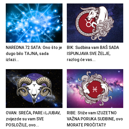
NAREDNA 72 SATA: Ono što je
BIK: Sudbina vam BAŠ SADA
dugo bilo TAJNA, sada
ISPUNJAVA SVE ŽELJE,
izlazi...
razlog će vas...
OVAN: SREĆA, PARE i LJUBAV,
RIBE: Stiže vam IZUZETNO
zvijezde su vam SVE
VAŽNA PORUKA SUDBINE, ovo
POSLOŽILE, ovo...
MORATE PROČITATI!