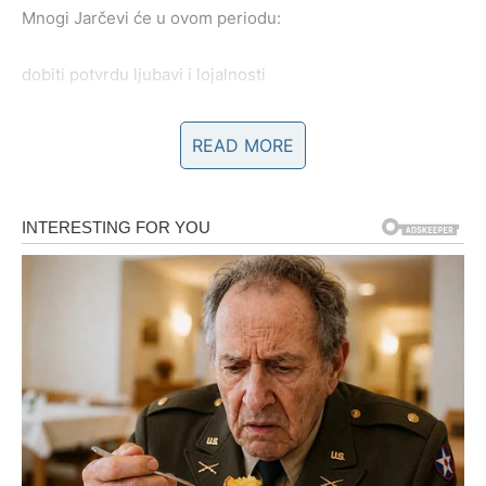
Mnogi Jarčevi će u ovom periodu:
dobiti potvrdu ljubavi i lojalnosti
učvrstiti odnos kroz ozbiljne razgovore
READ MORE
ili doneti odluku koja donosi dugoročnu sigurnost
Ako je veza bila na klimavim nogama, sada se jasno vidi
da li ima temelje. Ako ih ima – jača. Ako nema – Jarac
dobija snagu da ode bez drame, ali sa dostojanstvom.
Ako ste slobodni
Slobodni Jarčevi ulaze u period
sudbinskog susreta
sa
osobom koja donosi mir, a ne haos. Ovo nije strast koja
iscrpljuje, već odnos koji deluje poznato, stabilno i