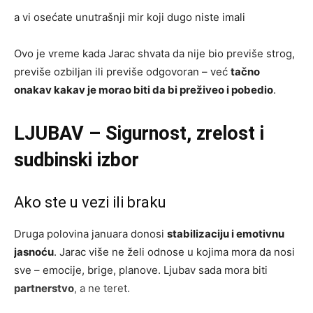
a vi osećate unutrašnji mir koji dugo niste imali
Ovo je vreme kada Jarac shvata da nije bio previše strog,
previše ozbiljan ili previše odgovoran – već
tačno
onakav kakav je morao biti da bi preživeo i pobedio
.
LJUBAV – Sigurnost, zrelost i
sudbinski izbor
Ako ste u vezi ili braku
Druga polovina januara donosi
stabilizaciju i emotivnu
jasnoću
. Jarac više ne želi odnose u kojima mora da nosi
sve – emocije, brige, planove. Ljubav sada mora biti
partnerstvo
, a ne teret.