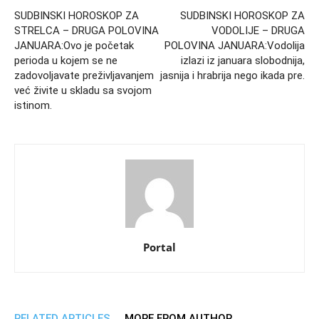
SUDBINSKI HOROSKOP ZA
SUDBINSKI HOROSKOP ZA
STRELCA – DRUGA POLOVINA
VODOLIJE – DRUGA
JANUARA:Ovo je početak
POLOVINA JANUARA:Vodolija
perioda u kojem se ne
izlazi iz januara slobodnija,
zadovoljavate preživljavanjem
jasnija i hrabrija nego ikada pre.
već živite u skladu sa svojom
istinom.
Portal
RELATED ARTICLES
MORE FROM AUTHOR