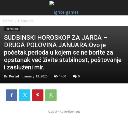
Home
Horoskop
Horoskop
SUDBINSKI HOROSKOP ZA JARCA –
DRUGA POLOVINA JANUARA:Ovo je
početak perioda u kojem se ne borite za
opstanak već živite stabilnost, poštovanje
i zasluženi mir.
By
Portal
-
January 13, 2026
1450
0
Oglasi - Advertisement