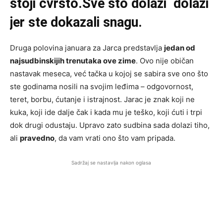
stoji čvrsto.Sve što dolazi dolazi
jer ste dokazali snagu.
Druga polovina januara za Jarca predstavlja
jedan od
najsudbinskijih trenutaka ove zime
. Ovo nije običan
nastavak meseca, već tačka u kojoj se sabira sve ono što
ste godinama nosili na svojim leđima – odgovornost,
teret, borbu, ćutanje i istrajnost. Jarac je znak koji ne
kuka, koji ide dalje čak i kada mu je teško, koji ćuti i trpi
dok drugi odustaju. Upravo zato sudbina sada dolazi tiho,
ali
pravedno
, da vam vrati ono što vam pripada.
Sadržaj se nastavlja nakon oglasa