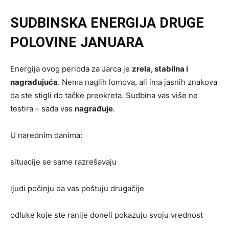
SUDBINSKA ENERGIJA DRUGE
POLOVINE JANUARA
Energija ovog perioda za Jarca je
zrela, stabilna i
nagrađujuća
. Nema naglih lomova, ali ima jasnih znakova
da ste stigli do tačke preokreta. Sudbina vas više ne
testira – sada vas
nagrađuje
.
U narednim danima:
situacije se same razrešavaju
ljudi počinju da vas poštuju drugačije
odluke koje ste ranije doneli pokazuju svoju vrednost