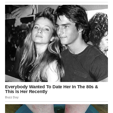
Jarac sada prvi put posle dugo vremena
opušta stisak
. I
život to prepoznaje.
PORODICA I ODNOSI –
Poštovanje dolazi kada se
povučete korak unazad
Porodični odnosi prolaze kroz fazu stabilizacije. Više ne
preuzimate sve obaveze na sebe. Učite da kažete „dosta“
bez griže savesti.
Neki odnosi se poboljšavaju jer drugi konačno shvataju
koliko vredite.
Neki se udaljavaju – ali bez bola, jer znate da ste dali sve