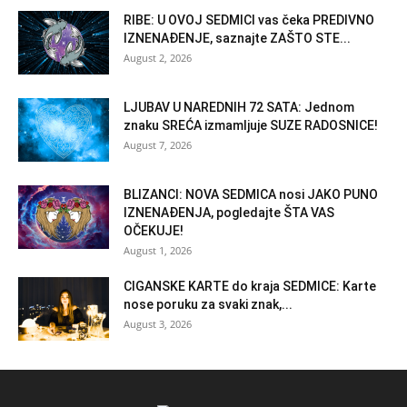
RIBE: U OVOJ SEDMICI vas čeka PREDIVNO
IZNENAĐENJE, saznajte ZAŠTO STE...
August 2, 2026
LJUBAV U NAREDNIH 72 SATA: Jednom
znaku SREĆA izmamljuje SUZE RADOSNICE!
August 7, 2026
BLIZANCI: NOVA SEDMICA nosi JAKO PUNO
IZNENAĐENJA, pogledajte ŠTA VAS
OČEKUJE!
August 1, 2026
CIGANSKE KARTE do kraja SEDMICE: Karte
nose poruku za svaki znak,...
August 3, 2026