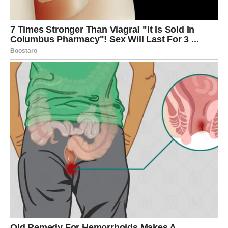
stabilna ponuda
unapređenje ili nova odgovornost
ili osećaj da ste konačno na mestu koje vam pripada
Sudbina vam daje ono što najviše cenite –
sigurnost,
poštovanje i dugoročnu stabilnost
.
Finansije
Finansijska situacija se vidno popravlja. Rešava se dug,
obaveza ili briga koja vas je dugo opterećivala. Nije nužno
veliki dobitak, ali jeste
veliko olakšanje
. Novac sada
dolazi kao potvrda da ste igrali po pravilima – i izdržali.