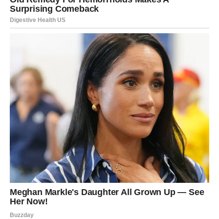
UNUTRAŠNJI SVET – Mir posle
oluje
Ovo je najlepši deo sudbinskog horoskopa za Jarca.
U drugoj polovini januara dolazi
unutrašnji mir
. Ne zato
što je sve savršeno – već zato što ste vi sazreli i prestali
da se borite protiv onoga što ne možete da promenite.
Shvatate:
da niste slabi jer ste izdržali
da niste hladni, već oprezni
i da vaša snaga leži u istrajnosti