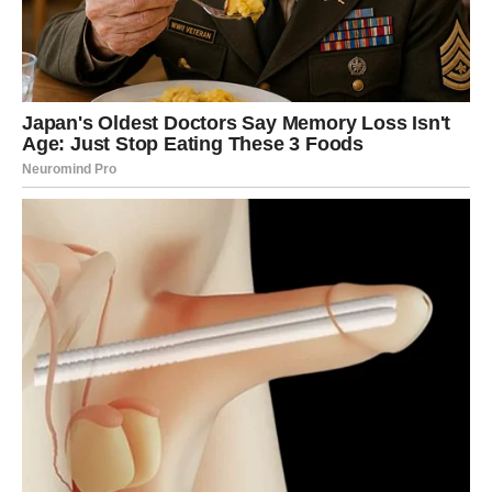
pouzdano.
Moguće je i javljanje osobe iz prošlosti, ali sada sa
drugačijom ulogom – da vam pokaže koliko ste porasli i
zašto se više ne vraćate na staro.
POSAO I NOVAC – Nagrada za
godine strpljenja
Na poslovnom planu, druga polovina januara je
ključna
.
Jarac konačno vidi konkretne rezultate svog rada. Sve
ono što ste gradili polako, bez prečica – sada dobija oblik.
Posao
Mogući su:
priznanje autoriteta