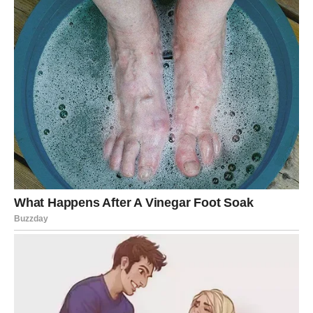
što ste mogli.
ZDRAVLJE I ENERGIJA – Telo
konačno diše
Kako se emotivni teret smanjuje, tako se i telo oporavlja.
Energija se vraća postepeno, ali stabilno.
San, rutina, boravak u prirodi i osećaj sigurnosti imaju
snažan isceljujući efekat.
Jarac sada uči da
odmor nije slabost – već nagrada
.