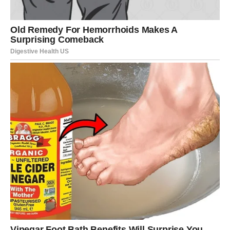
Ako ste slobodni, moguće je poznanstvo sa osobom koja
vas vidi kao ravnopravnog partnera, a ne kao izazov koji
treba „osvojiti“.
Ovo je period kada ljubav prestaje da bude bojno polje i
postaje prostor sigurnosti.
UNUTRAŠNJA PROMENA –
PRAVA POBEDA
Možda najveća nagrada nije spoljašnja, već unutrašnja.
Ovan koji je nekada reagovao impulsivno sada bira
trenutak.