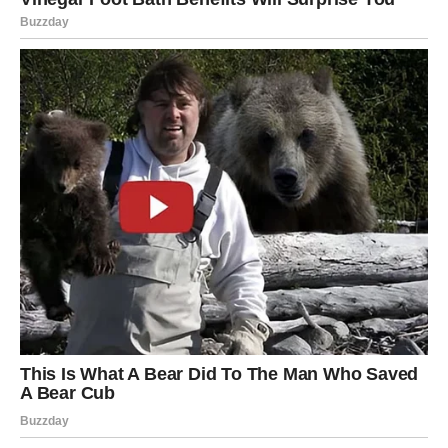
Ovan koji je nekada sumnjao sada veruje u svoju
vrednost.
Ovan koji je morao da se dokazuje sada zna da mu to više
nije potrebno.
Ta promena donosi mir koji niste dugo osetili.
Sudbina vraća dug onima koji su ostali hrabri čak i kada
nisu znali kako će se stvari završiti.
A vi ste ostali. I borili ste se. I verovali.
KARMIČKO PORAVNANJE
Ako vas je neko potcenio – sada će videti rezultat vašeg
rada.
Ako vam je neko okrenuo leđa – sada će shvatiti šta je