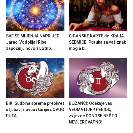
SVE SE MIJENJA NAPRIJED:
CIGANSKE KARTE do KRAJA
Jarac, Vodolija i Ribe
SEDMICE: Poruka za vaš znak
započinju novo životno...
mogla bi...
BIK: Sudbina sprema preokret
BLIZANCI: Očekuje vas
u ljubavi, novcu i karijeri, OVOG
VEOMA LIJEP PERIOD,
PUTA...
zvijezde DONOSE NEŠTO
NEVJEROVATNO!