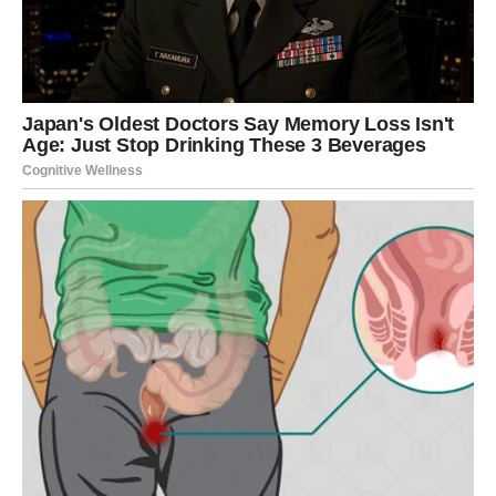
kroz bonus, dodatni posao ili novu saradnju.
Ovo je period kada vaša inicijativa postaje vaša najveća
prednost.
LJUBAV – POŠTOVANJE
UMESTO DOKAZIVANJA
U emotivnom smislu, Ovan više ne pristaje na borbu koja
nema smisla.
Ako ste u vezi, partner počinje da pokazuje više
razumevanja. Razgovori postaju iskreniji, a dinamika
odnosa stabilnija. Vi više ne morate da dokazujete koliko
vam je stalo – to se vidi.