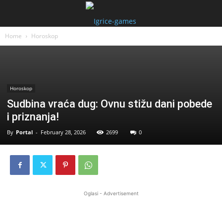
Home
Horoskop
Horoskop
Sudbina vraća dug: Ovnu stižu dani pobede
i priznanja!
By
Portal
-
February 28, 2026
2699
0
Oglasi - Advertisement