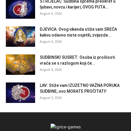
STRIJELAC: Sudbina sprema preokret u
ljubavi, novcu i karijeri, OVOG PUTA...
August 6, 2026
DJEVICA: Ovog vikenda stiže vam SREĆA
kakvu odavno niste osjetili, zvijezde...
August 6, 2026
SUDBINSKI SUSRET: Osoba iz prošlosti
vraća se s razlogom koji će...
August 4, 2026
LAV: Stiže vam IZUZETNO VAŽNA PORUKA
SUDBINE, ovo MORATE PROČITATI!
August 5, 2026