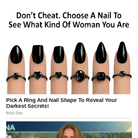
izgubio.
Ako ste se pitali da li je vredelo – odgovor dolazi kroz
pobedu.
Sudbina nikada ne zaboravlja hrabre.
I upravo zato pred Ovnom su dani ponosa, priznanja i
stabilnog napretka.