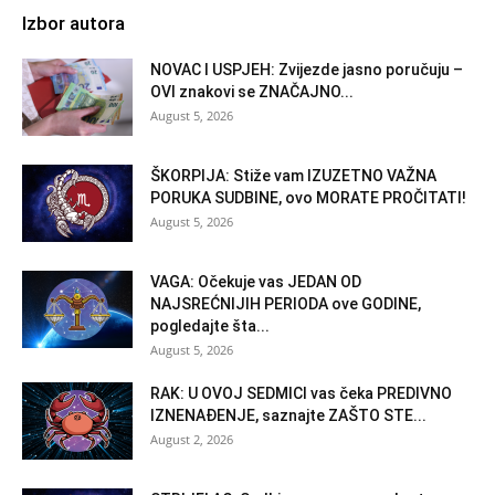
Izbor autora
NOVAC I USPJEH: Zvijezde jasno poručuju –
OVI znakovi se ZNAČAJNO...
August 5, 2026
ŠKORPIJA: Stiže vam IZUZETNO VAŽNA
PORUKA SUDBINE, ovo MORATE PROČITATI!
August 5, 2026
VAGA: Očekuje vas JEDAN OD
NAJSREĆNIJIH PERIODA ove GODINE,
pogledajte šta...
August 5, 2026
RAK: U OVOJ SEDMICI vas čeka PREDIVNO
IZNENAĐENJE, saznajte ZAŠTO STE...
August 2, 2026