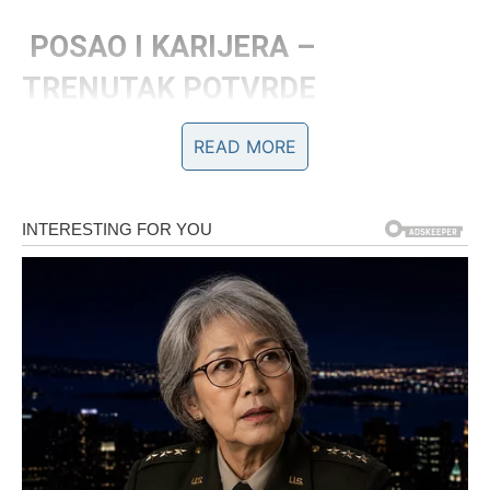
POSAO I KARIJERA –
TRENUTAK POTVRDE
Na profesionalnom planu, pred Ovnom su dani u kojima
READ MORE
se jasno vidi vaša vrednost.
Moguće je unapređenje, preuzimanje veće odgovornosti
ili projekat koji vam donosi javno priznanje. Neko iznad
vas primećuje trud koji ste ulagali i daje vam šansu da
zablistate.
Ako ste čekali potvrdu – stiže.
Ako ste čekali priliku – dolazi.
Ako ste razmišljali o promeni – otvaraju se vrata.
Finansijski aspekt takođe pokazuje znakove rasta. Možda