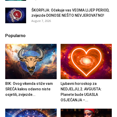
ŠKORPIJA: Očekuje vas VEOMA LIJEP PERIOD,
zvijezde DONOSE NEŠTO NEVJEROVATNO!
August 7, 2026
Popularno
BIK: Ovog vikenda stiže vam
Ljubavni horoskop za
SREĆA kakvu odavno niste
NEDJELJU, 2. AVGUSTA:
osjetili, zvijezde...
Planete bude UGASLA
OSJEĆANJA –...