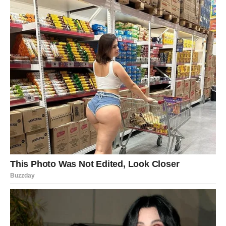
KARMIČKO PORAVNANJE –
PRAVDA DOLAZI TIHO
Ako je neko pokušao da umanji vaš trud, sada će se
suočiti sa činjenicama.
Ako je neko iskoristio vašu dobrotu, sada će shvatiti šta je
izgubio.
Ako ste se osećali zanemareno – sada dolazi priznanje.
Karma ne deluje naglo, ali deluje precizno.
I u ovom periodu, ona radi u vašu korist.