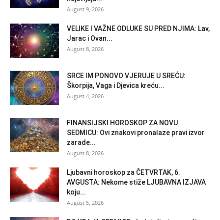
August 9, 2026
VELIKE I VAŽNE ODLUKE SU PRED NJIMA: Lav,
Jarac i Ovan...
August 8, 2026
SRCE IM PONOVO VJERUJE U SREĆU:
Škorpija, Vaga i Djevica kreću...
August 4, 2026
FINANSIJSKI HOROSKOP ZA NOVU
SEDMICU: Ovi znakovi pronalaze pravi izvor
zarade...
August 8, 2026
Ljubavni horoskop za ČETVRTAK, 6.
AVGUSTA: Nekome stiže LJUBAVNA IZJAVA
koju...
August 5, 2026