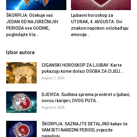
ŠKORPIJA: Očekuje vas
Ljubavni horoskop za
JEDAN OD NAJSREĆNIJIH
UTORAK, 4. AVGUSTA: Ovi
PERIODA ove GODINE,
znakovi napokon oslobađaju
pogledajte šta...
emocije...
Izbor autora
CIGANSKI HOROSKOP ZA LJUBAV: Karte
pokazuju kome dolazi OSOBA ZA CIJELI...
August 7, 2026
DJEVICA: Sudbina sprema preokret u ljubavi,
novcu i karijeri, OVOG PUTA...
August 6, 2026
ŠKORPIJA: SAZNAJTE DETALJNO kakav će
VAM BITI NAREDNI PERIOD, zvijezde
najavljuju...