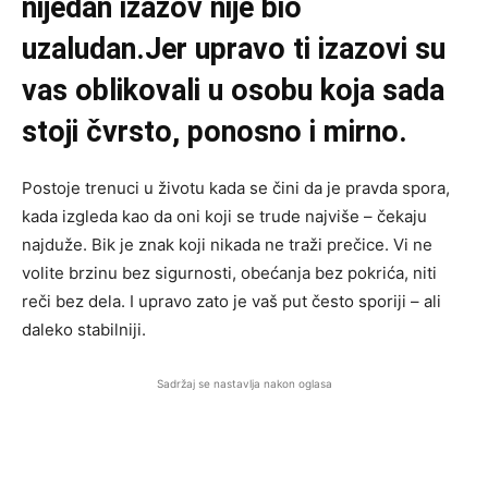
nijedan izazov nije bio
uzaludan.Jer upravo ti izazovi su
vas oblikovali u osobu koja sada
stoji čvrsto, ponosno i mirno.
Postoje trenuci u životu kada se čini da je pravda spora,
kada izgleda kao da oni koji se trude najviše – čekaju
najduže. Bik je znak koji nikada ne traži prečice. Vi ne
volite brzinu bez sigurnosti, obećanja bez pokrića, niti
reči bez dela. I upravo zato je vaš put često sporiji – ali
daleko stabilniji.
Sadržaj se nastavlja nakon oglasa