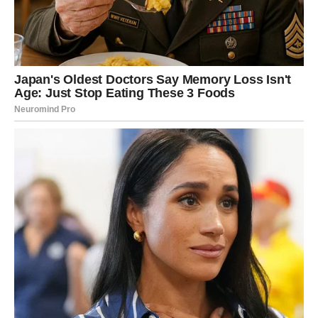
Ono što je najvažnije jeste da više nećete imati osećaj
stagnacije. Energija se pokreće.
Ako ste se osećali potcenjeno – sada dolazi potvrda da
vaša vrednost nije mogla ostati neprimećena zauvek.
Finansijska situacija postaje stabilnija, a vi dobijate
prostor da planirate budućnost bez straha.
LJUBAV – SIGURNOST UMESTO
NEIZVESNOSTI
U emotivnom životu dolazi smirenje.
Ako ste u vezi, partner počinje da pokazuje više
konkretnih dokaza ljubavi. Manje reči – više dela. To je