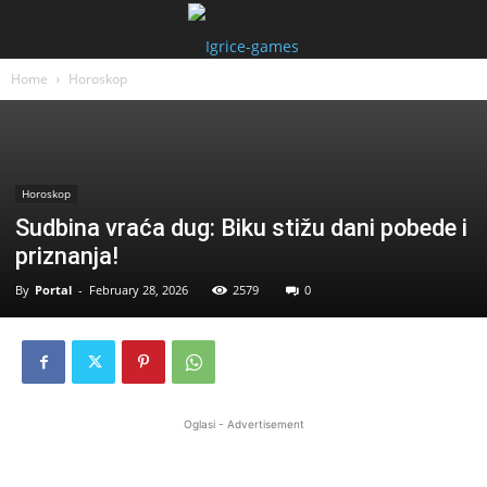
Home
Horoskop
Horoskop
Sudbina vraća dug: Biku stižu dani pobede i
priznanja!
By
Portal
-
February 28, 2026
2579
0
Oglasi - Advertisement