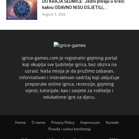
DO KRAJA SEDMICE: Jedni plivaju u sreći
kakvu ODAVNO NISU OSJETILI,...
August 3, 2026
igrice-games.com je regionalni gejming portal
koji okuplja sve ljubitelje igrica, bez obzira na
uzrast. Naša misija je da pružimo zabavan,
informativan i interaktivan sadržaj koji uključuje
preporuke online igrica, recenzije, gejming
vijesti, tutorijale, kao i savjete za roditelje i
edukativne igre za djecu.
Home
O nama
Privacy Policy
Impressum
Kontakt
Pravila i uslovi korištenja