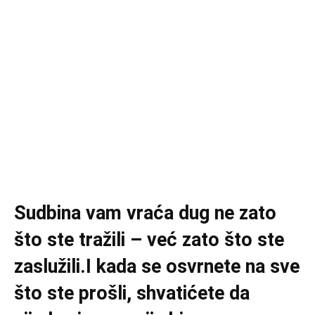
Sudbina vam vraća dug ne zato
što ste tražili – već zato što ste
zaslužili.I kada se osvrnete na sve
što ste prošli, shvatićete da