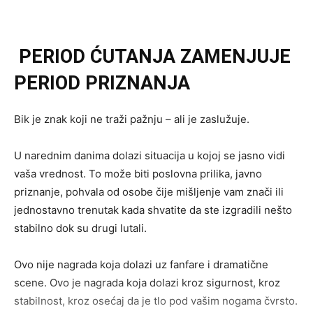
PERIOD ĆUTANJA ZAMENJUJE
PERIOD PRIZNANJA
Bik je znak koji ne traži pažnju – ali je zaslužuje.
U narednim danima dolazi situacija u kojoj se jasno vidi
vaša vrednost. To može biti poslovna prilika, javno
priznanje, pohvala od osobe čije mišljenje vam znači ili
jednostavno trenutak kada shvatite da ste izgradili nešto
stabilno dok su drugi lutali.
Ovo nije nagrada koja dolazi uz fanfare i dramatične
scene. Ovo je nagrada koja dolazi kroz sigurnost, kroz
stabilnost, kroz osećaj da je tlo pod vašim nogama čvrsto.