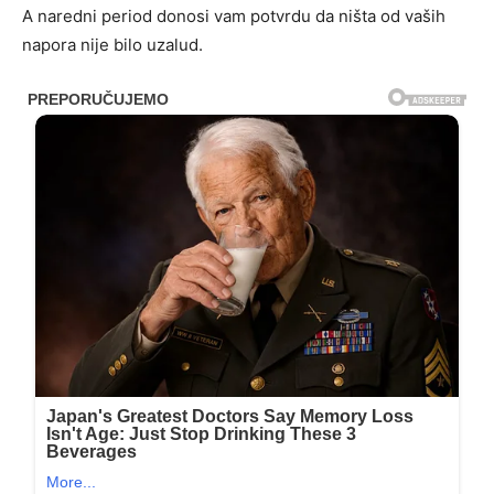
A naredni period donosi vam potvrdu da ništa od vaših
napora nije bilo uzalud.