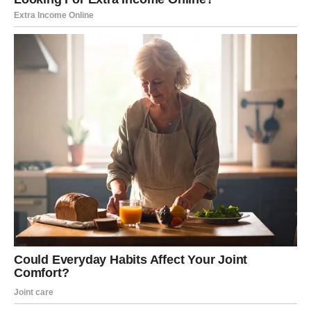
TRANSFORMACIJA – NAJVEĆA
POBEDA
Možda najvažnija promena dešava se u vama.
Bik koji je ranije ćutao sada zna da postavi granice.
Bik koji je nekada trpeo sada bira sebe.
Bik koji je sumnjao sada zna koliko vredi.
Ta unutrašnja sigurnost postaje magnet za spoljašnje
uspehe.
Vi više ne jurite priznanje – ono dolazi samo.
Vi više ne dokazujete vrednost – ona je očigledna.
Sudbina vraća dug onima koji su ostali dosledni sebi. A vi
ste upravo to – dosledni, istrajni i stabilni.