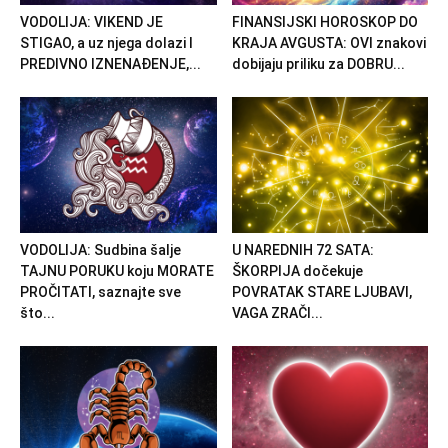
VODOLIJA: VIKEND JE
FINANSIJSKI HOROSKOP DO
STIGAO, a uz njega dolazi I
KRAJA AVGUSTA: OVI znakovi
PREDIVNO IZNENAĐENJE,...
dobijaju priliku za DOBRU...
VODOLIJA: Sudbina šalje
U NAREDNIH 72 SATA:
TAJNU PORUKU koju MORATE
ŠKORPIJA dočekuje
PROČITATI, saznajte sve
POVRATAK STARE LJUBAVI,
što...
VAGA ZRAČI...