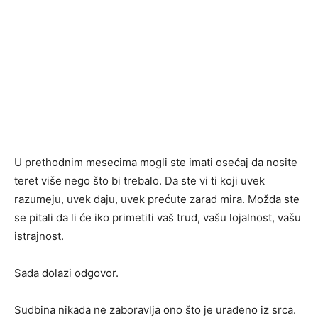
U prethodnim mesecima mogli ste imati osećaj da nosite
teret više nego što bi trebalo. Da ste vi ti koji uvek
razumeju, uvek daju, uvek prećute zarad mira. Možda ste
se pitali da li će iko primetiti vaš trud, vašu lojalnost, vašu
istrajnost.
Sada dolazi odgovor.
Sudbina nikada ne zaboravlja ono što je urađeno iz srca.