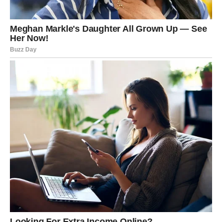
ono što vam je oduvek trebalo. Razgovori postaju
iskreniji, planovi jasniji, a osećaj sigurnosti jači.
Ako ste slobodni, pred vama je susret sa osobom koja
donosi stabilnost, a ne haos. Neko ko vas neće terati da
se dokazujete, već će vas prihvatiti takve kakvi jeste.
Ovo je period u kojem shvatate da ne morate da pristajete
na manje samo zato što ste navikli da budete jaki.
Vi zaslužujete odnos u kojem ste cenjeni, a ne samo
potrebni.
UNUTRAŠNJA