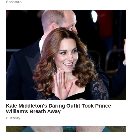
Zvijezde pokazuju da vam je upravo sada potreban
predah i malo više radosti.
Što više budete uživali u trenutku, više pozitivne energije
ćete privući u svoj život.
Neočekivano iznenađenje donosi
dodatnu sreću
Tokom vikenda mogla bi vas iznenaditi situacija koju niste
planirali.
Možda će to biti poruka, poziv, susret ili događaj koji će
vam pokazati koliko vam život može prirediti lijepa
iznenađenja.
Ono što je posebno zanimljivo jeste činjenica da će se