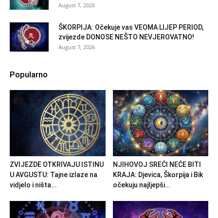
August 7, 2026
ŠKORPIJA: Očekuje vas VEOMA LIJEP PERIOD,
zvijezde DONOSE NEŠTO NEVJEROVATNO!
August 7, 2026
Popularno
ZVIJEZDE OTKRIVAJU ISTINU
NJIHOVOJ SREĆI NEĆE BITI
U AVGUSTU: Tajne izlaze na
KRAJA: Djevica, Škorpija i Bik
vidjelo i ništa...
očekuju najljepši...