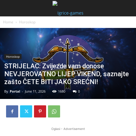
Home
Horoskop
Horoskop
STRIJELAC: Zvijezde vam donose
NEVJEROVATNO LIJEP VIKEND, saznajte
zašto ČETE BITI JAKO SREĆNI!
By
Portal
-
June 11, 2026
1680
0
Oglasi - Advertisement