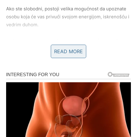
Ako ste slobodni, postoji velika mogućnost da upoznate
osobu koja će vas privući svojom energijom, iskrenošću i
vedrim duhom.
Jedan razgovor mogao bi trajati mnogo duže nego što
planirate i probuditi emocije koje niste očekivali.
READ MORE
Ako ste zauzeti, očekuju vas trenuci bliskosti, zajedničkih
planova i mnogo razloga da se osjećate voljeno.
Zvijezde pokazuju da će ljubav biti jedan od najvećih
izvora sreće tokom ovog vikenda.