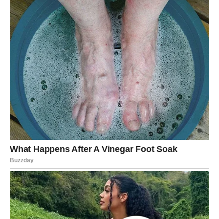
sve dogoditi onda kada budete najmanje očekivali.
Sudbina vam priprema trenutak koji će vam dugo ostati u
sjećanju.
Zašto ćete biti jako srećni?
Najvažnija poruka za Strijelčeve jeste da vas očekuje
vikend ispunjen lijepim emocijama, dobrim vijestima,
zanimljivim susretima i trenucima koji će vam pokazati
koliko život može biti velikodušan.
Dragi Strijelčevi, zvijezde vam donose nevjerovatno lijep
vikend. Pred vama su dani puni osmijeha, druženja,
ljubavi, pažnje i događaja koji će vam donijeti mnogo
razloga za sreću. Ono što dolazi probudiće u vama
optimizam, vedrinu i osjećaj da su najljepši trenuci tek