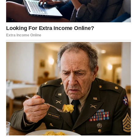
energije i inspiracije.
Sudbina vam šalje ljude koji donose osmijehe i lijepe
trenutke.
Planovi će se odvijati bolje nego
što očekujete
Sve ono što budete planirali za vikend ima velike šanse
da se razvije na najbolji mogući način.
Čak i ako dođe do manjih promjena, one će vas odvesti
prema još ljepšim događajima.
Zvijezde pokazuju da ćete se često nalaziti na pravom
mjestu u pravo vrijeme.