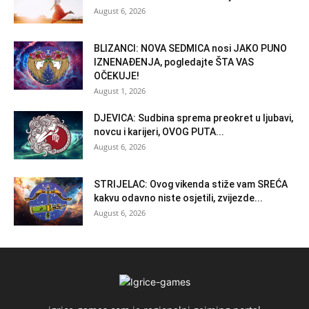
August 6, 2026
BLIZANCI: NOVA SEDMICA nosi JAKO PUNO
IZNENAĐENJA, pogledajte ŠTA VAS
OČEKUJE!
August 1, 2026
DJEVICA: Sudbina sprema preokret u ljubavi,
novcu i karijeri, OVOG PUTA...
August 6, 2026
STRIJELAC: Ovog vikenda stiže vam SREĆA
kakvu odavno niste osjetili, zvijezde...
August 6, 2026