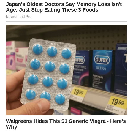
Upravo zato nemojte odbijati pozive za druženje,
putovanje ili izlazak.
Najljepši trenuci mogli bi nastati potpuno spontano.
Vrijeme je da uživate bez
opterećenja
Ovaj vikend donosi vam priliku da se udaljite od
svakodnevnih briga i posvetite stvarima koje vas čine
srećnima.
Radite ono što volite, provodite vrijeme sa dragim ljudima
i dozvolite sebi da uživate bez razmišljanja o problemima.