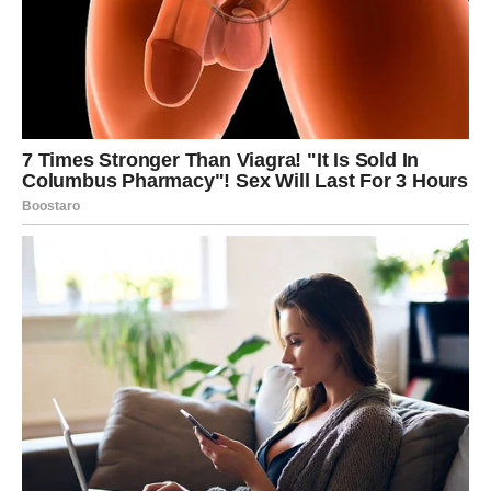
Jedan susret mogao bi vam
promijeniti raspoloženje
U narednim danima posebnu ulogu imaće osoba koju
ćete sresti ili sa kojom ćete provesti više vremena nego
inače.
Možda je riječ o starom prijatelju, nekome koga dugo
niste vidjeli ili osobi koja tek ulazi u vaš život.
Taj susret mogao bi vam donijeti mnogo pozitivne