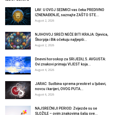
LAV: U OVOJ SEDMICI vas čeka PREDIVNO
IZNENAĐENJE, saznajte ZAŠTO STE...
August 2, 2026
NJIHOVOJ SREĆI NEĆE BITI KRAJA: Djevica,
Škorpija i Bik očekuju najljepši...
August 2, 2026
Dnevni horoskop za SRIJEDU, 5. AVGUSTA:
Ovi znakovi primaju VIJEST koja...
August 4, 2026
JARAC: Sudbina sprema preokret u ljubavi,
novcu i karijeri, OVOG PUTA...
August 6, 2026
NAJSREĆNIJI PERIOD: Zvijezde su se
SLOŽILE – ovim znakovima šalju sve...