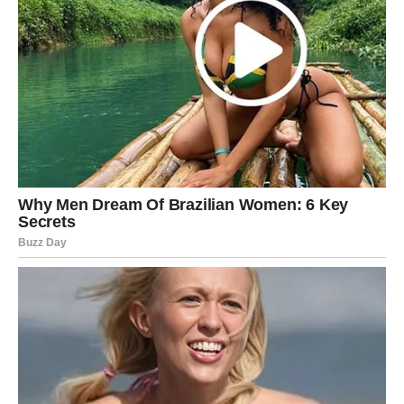
pred vama. Iskoristite svaki trenutak jer vas očekuje
vikend koji bi mogao ostati među najljepšim uspomenama
ovog perioda. Zvijezde vam poručuju – sreća vas prati
gdje god da krenete.