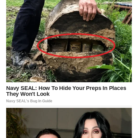
Najvažnija poruka za Jarčeve jeste da vas očekuje vikend
ispunjen lijepim emocijama, dobrim vijestima, posebnim
susretima i trenucima koji će vam pokazati da nakon
svakog teškog perioda dolazi vrijeme za radost.
Dragi Jarčevi, zvijezde vam donose nevjerovatno lijep
vikend. Pred vama su dani puni osmijeha, toplih riječi,
ljubavi, podrške i događaja koji će vam donijeti mnogo
razloga za sreću. Ono što dolazi probudiće u vama
optimizam, zadovoljstvo i osjećaj da se sve odvija baš
onako kako treba. Iskoristite svaki trenutak jer vas
očekuje vikend koji bi mogao ostati među najljepšim
uspomenama ovog perioda. Zvijezde vam poručuju –
vrijeme je da uživate, jer sreća kuca na vaša vrata.