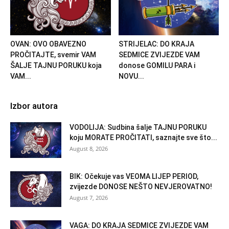
OVAN: OVO OBAVEZNO
STRIJELAC: DO KRAJA
PROČITAJTE, svemir VAM
SEDMICE ZVIJEZDE VAM
ŠALJE TAJNU PORUKU koja
donose GOMILU PARA i
VAM...
NOVU...
Izbor autora
VODOLIJA: Sudbina šalje TAJNU PORUKU
koju MORATE PROČITATI, saznajte sve što...
August 8, 2026
BIK: Očekuje vas VEOMA LIJEP PERIOD,
zvijezde DONOSE NEŠTO NEVJEROVATNO!
August 7, 2026
VAGA: DO KRAJA SEDMICE ZVIJEZDE VAM