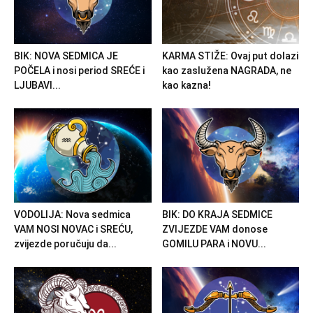
BIK: NOVA SEDMICA JE
KARMA STIŽE: Ovaj put dolazi
POČELA i nosi period SREĆE i
kao zaslužena NAGRADA, ne
LJUBAVI...
kao kazna!
VODOLIJA: Nova sedmica
BIK: DO KRAJA SEDMICE
VAM NOSI NOVAC i SREĆU,
ZVIJEZDE VAM donose
zvijezde poručuju da...
GOMILU PARA i NOVU...