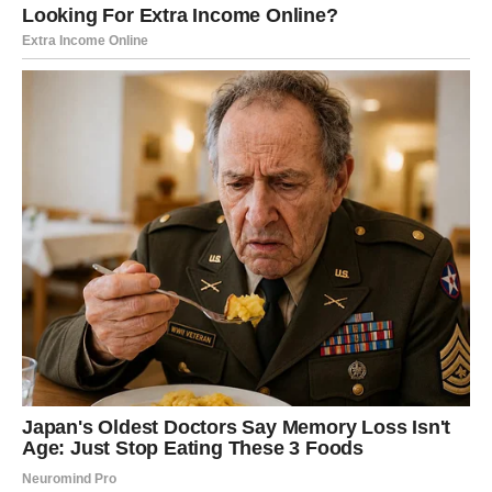
Vrijeme je da mislite malo više na
sebe
Jarčevi često stavljaju obaveze ispred vlastitog
zadovoljstva.
Međutim, zvijezde sada poručuju da je vrijeme da sebi
poklonite malo više pažnje.
Radite ono što vas opušta, provedite vrijeme sa ljudima
koje volite i dozvolite sebi da uživate bez osjećaja krivice.
Ovaj vikend donosi vam priliku da napunite baterije i
vratite unutrašnji mir.