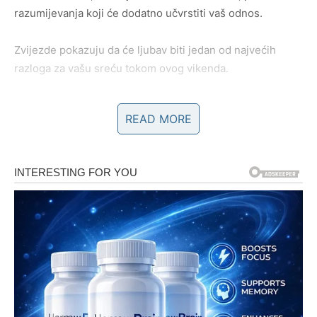
razumijevanja koji će dodatno učvrstiti vaš odnos.
Zvijezde pokazuju da će ljubav biti jedan od najvećih
razloga za vašu sreću tokom ovog vikenda.
Moguće je i da ćete dobiti pažnju koja će vam mnogo
READ MORE
značiti.