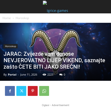
Home
Horoskop
Horoskop
JARAC: Zvijezde vam donose
NEVJEROVATNO LIJEP VIKEND, saznajte
zašto ČETE BITI JAKO SREĆNI!
By
Portal
-
June 11, 2026
2223
0
Oglasi - Advertisement