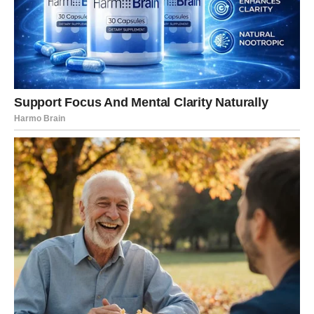
Jedan susret mogao bi vam
ostati u posebnom sjećanju
U narednim danima posebnu ulogu imaće osoba sa kojom
ćete provesti više vremena nego inače.
Možda je riječ o prijatelju, članu porodice ili nekome ko
vam je veoma drag.
Taj susret donijeće vam mnogo lijepih emocija i podsjetiti
vas koliko je važno imati prave ljude pored sebe.
Sudbina vam šalje trenutke koji griju srce.
Upravo oni će učiniti ovaj vikend posebnim.