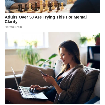
Jedna želja postaje mnogo bliža
ostvarenju
Postoji nešto što vam je veoma važno i o čemu često
razmišljate.
Zvijezde pokazuju da biste upravo tokom ovog vikenda
mogli dobiti znak da se situacija razvija u vašu korist.
Možda još nećete vidjeti konačan rezultat, ali ćete osjetiti
da ste mnogo bliže cilju nego što mislite.
To će vam donijeti dodatni optimizam i vjeru u ono što
dolazi.
Sudbina vam pokazuje da se trud uvijek isplati.