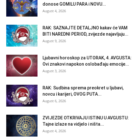
donose GOMILU PARA i NOVU...
August 4, 2026
RAK: SAZNAJTE DETALJNO kakav će VAM
BITI NAREDNI PERIOD, zvijezde najavljuju...
August 9, 2026
Ljubavni horoskop za UTORAK, 4. AVGUSTA:
Ovi znakovi napokon oslobađaju emocije...
August 3, 2026
RAK: Sudbina sprema preokret u ljubavi,
novcu i karijeri, OVOG PUTA...
August 6, 2026
ZVIJEZDE OTKRIVAJU ISTINU U AVGUSTU:
Tajne izlaze na vidjelo i ništa...
August 4, 2026