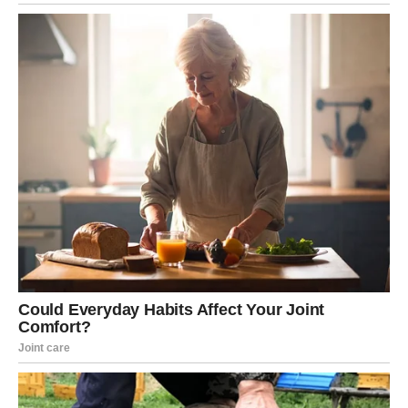
Neočekivano iznenađenje donosi
dodatnu radost
Tokom vikenda mogla bi vas iznenaditi situacija koju niste
planirali.
Možda će to biti poruka, poziv, susret ili gest koji će vam
pokazati koliko nekome značite.
Ono što je posebno zanimljivo jeste činjenica da će se
sve dogoditi potpuno spontano.
Sudbina vam priprema trenutak koji će vam dugo ostati u
sjećanju.
Zašto ćete biti jako srećni?