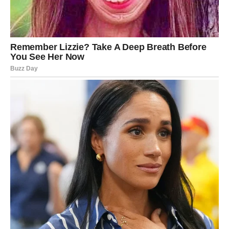
Zvijezde pokazuju da bi tokom narednih dana mogla stići
veoma važna poslovna prilika ili vijest koja će vam vratiti
vjeru da dolaze bolji dani.
Mnogi Strijelčevi će konačno osjetiti olakšanje kada su
finansije u pitanju, a nekima slijedi i prilika za potpuno
novi početak.
Jedna osoba nije potpuno iskrena
prema vama
Iako vam dolazi mnogo lijepih stvari, zvijezde vas
upozoravaju da budete oprezni kada je jedno poznanstvo
u pitanju.
U vašem okruženju postoji osoba koja vam ne govori sve