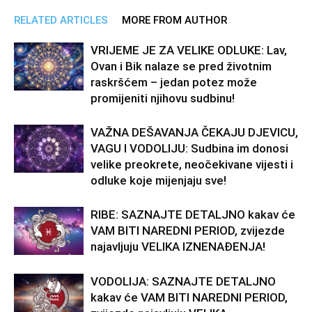
RELATED ARTICLES
MORE FROM AUTHOR
VRIJEME JE ZA VELIKE ODLUKE: Lav,
Ovan i Bik nalaze se pred životnim
raskršćem – jedan potez može
promijeniti njihovu sudbinu!
VAŽNA DEŠAVANJA ČEKAJU DJEVICU,
VAGU I VODOLIJU: Sudbina im donosi
velike preokrete, neočekivane vijesti i
odluke koje mijenjaju sve!
RIBE: SAZNAJTE DETALJNO kakav će
VAM BITI NAREDNI PERIOD, zvijezde
najavljuju VELIKA IZNENAĐENJA!
VODOLIJA: SAZNAJTE DETALJNO
kakav će VAM BITI NAREDNI PERIOD,