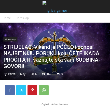
Home
Horoskop
Horoskop
STRIJELAC: Vikend je POČEO i donosi
NAJBITNIJU PORUKU koju ČETE IKADA
PROČITATI, saznajte šta vam SUDBINA
GOVORI!
By
Portal
-
May 15, 2026
169
0
Oglasi - Advertisement