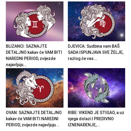
BLIZANCI: SAZNAJTE
DJEVICA: Sudbina vam BAŠ
DETALJNO kakav će VAM BITI
SADA ISPUNJAVA SVE ŽELJE,
NAREDNI PERIOD, zvijezde
razlog će vas...
najavljuju...
OVAN: SAZNAJTE DETALJNO
RIBE: VIKEND JE STIGAO, a uz
kakav će VAM BITI NAREDNI
njega dolazi I PREDIVNO
PERIOD, zvijezde najavljuju...
IZNENAĐENJE,...