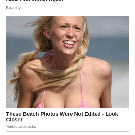
Predstoje vam dani tokom kojih biste mogli riješiti
probleme koji vas dugo muče, upoznati važne ljude i
napraviti korak koji će kasnije potpuno promijeniti vaš
život.
Poruka sudbine koju niste smjeli
propustiti
Ne vraćajte se više onome što vas je povrijedilo. Ne
sumnjajte u svoju vrijednost i ne dozvolite da vas
prošlost zaustavi.
Sudbina vam sada otvara vrata mnogo ljepšeg perioda, ali
je potrebno da vjerujete sebi više nego ikada prije.