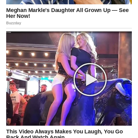
iskreno i koja pokušava saznati vaše planove. Ne
otkrivajte svakome svoje namjere i pažljivo birajte kome
vjerujete.
Vaša intuicija će tokom ovog vikenda biti veoma jaka i
upravo zato slušajte unutrašnji glas.
Ovo je vikend tokom kojeg biste
mogli promijeniti svoju sudbinu
Najvažnije od svega jeste to što vam ovaj vikend donosi
priliku da konačno krenete putem koji će vas učiniti
srećnijima.
Zvijezde vam poručuju da ne čekate više pravi trenutak
jer je on upravo sada pred vama.