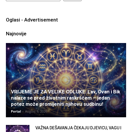
Oglasi - Advertisement
Najnovije
VRIJEME JE ZA VELIKE ODLUKE: Lav, Ovan i Bik
nalaze se pred životnim raskršćem – jedan
potez može promijeniti njihovu sudbinu!
Portal
-
August 9, 2026
VAŽNA DEŠAVANJA ČEKAJU DJEVICU, VAGU I