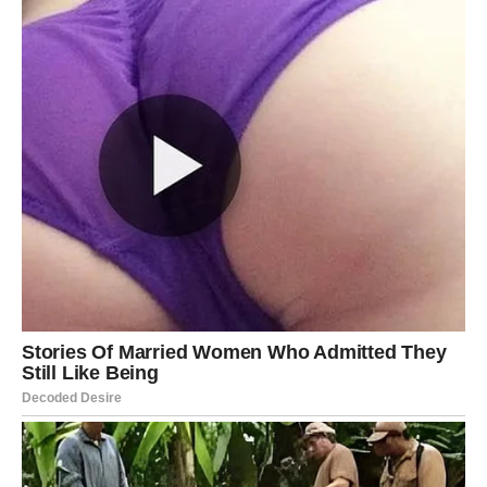
Ovaj vikend mogao bi biti početak svega onoga o čemu
ste dugo maštali.