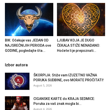
BIK: Očekuje vas JEDAN OD
LJUBAV KOJA JE DUGO
NAJSREĆNIJIH PERIODA ove
ČEKALA STIŽE NENADANO:
GODINE, pogledajte šta...
Hoćete li je prepoznati...
Izbor autora
ŠKORPIJA: Stiže vam IZUZETNO VAŽNA
PORUKA SUDBINE, ovo MORATE PROČITATI!
August 5, 2026
CIGANSKE KARTE do KRAJA SEDMICE:
Poruka za vaš znak mogla bi...
August 4, 2026