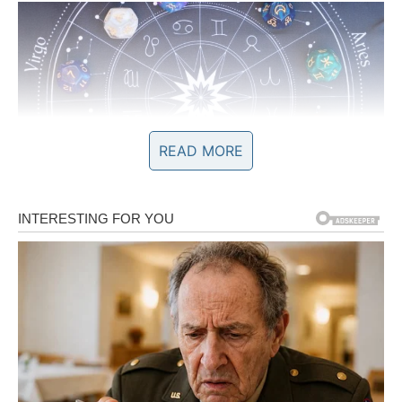
READ MORE
Ljubav vam donosi odgovore koje
dugo čekate
Kada su emocije u pitanju, vikend pred vama mogao bi
biti veoma važan. Ako ste dugo bili zbunjeni nečijim
ponašanjem ili niste znali na čemu ste sa određenom
osobom, sada dolazi trenutak istine.