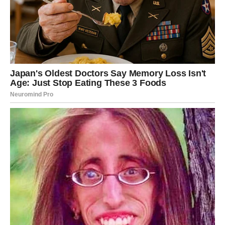
Jedna osoba mogla bi vam otvoreno pokazati emocije
koje je dugo skrivala. Slobodni Strijelčevi mogli bi
upoznati nekoga ko će ih odmah privući energijom i
načinom razmišljanja, dok će oni koji su u vezi konačno
riješiti problem koji ih dugo opterećuje.
Zvijezde vam poručuju da slušate svoje srce jer će vam
upravo emocije pokazati pravi put.
Posao i novac počinju dolaziti u
mnogo bolju fazu
Iako ste u prethodnom periodu često imali osjećaj da se
trudite bez pravih rezultata, sada se situacija počinje
mijenjati.