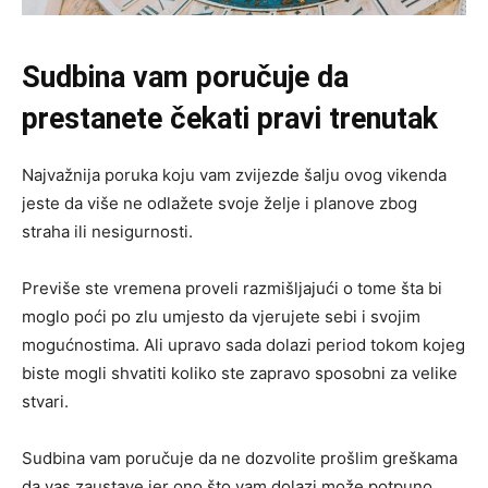
Sudbina vam poručuje da
prestanete čekati pravi trenutak
Najvažnija poruka koju vam zvijezde šalju ovog vikenda
jeste da više ne odlažete svoje želje i planove zbog
straha ili nesigurnosti.
Previše ste vremena proveli razmišljajući o tome šta bi
moglo poći po zlu umjesto da vjerujete sebi i svojim
mogućnostima. Ali upravo sada dolazi period tokom kojeg
biste mogli shvatiti koliko ste zapravo sposobni za velike
stvari.
Sudbina vam poručuje da ne dozvolite prošlim greškama
da vas zaustave jer ono što vam dolazi može potpuno