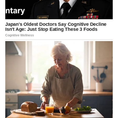
Posao i novac počinju dolaziti u
mnogo bolju fazu
Iako ste u prethodnom periodu često imali osjećaj da se
trudite bez pravih rezultata, sada se situacija počinje
mijenjati.
Zvijezde pokazuju da bi tokom narednih dana mogla stići
veoma važna poslovna prilika ili vijest koja će vam vratiti
vjeru da dolaze bolji dani.
Mnogi Jarčevi će konačno osjetiti olakšanje kada su
finansije u pitanju, a nekima slijedi i prilika za potpuno
novi početak.
Jedna osoba nije potpuno iskrena