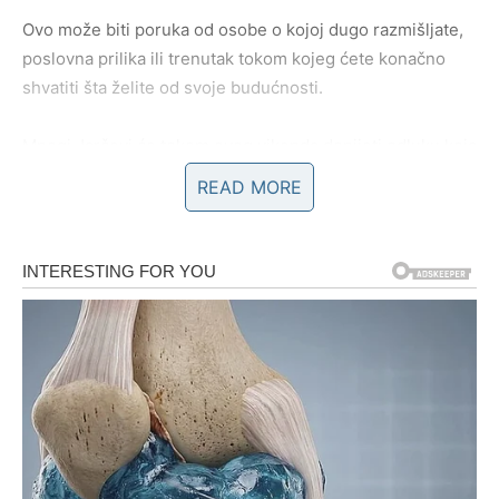
Ovo može biti poruka od osobe o kojoj dugo razmišljate,
poslovna prilika ili trenutak tokom kojeg ćete konačno
shvatiti šta želite od svoje budućnosti.
Mnogi Jarčevi će tokom ovog vikenda donijeti odluku koja
će kasnije potpuno promijeniti njihov životni put.
READ MORE