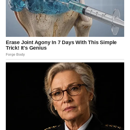
Ljubav vam donosi odgovore koje
dugo čekate
Kada su emocije u pitanju, vikend pred vama mogao bi
biti veoma važan. Ako ste dugo bili zbunjeni nečijim
ponašanjem ili niste znali na čemu ste sa određenom
osobom, sada dolazi trenutak istine.
Jedna osoba mogla bi vam otvoreno pokazati emocije
koje je dugo skrivala. Slobodni Jarčevi mogli bi upoznati
nekoga ko će ih odmah privući iskrenošću i ozbiljnim
namjerama, dok će oni koji su u vezi konačno riješiti
problem koji ih dugo opterećuje.
Zvijezde vam poručuju da slušate svoje srce jer će vam
upravo emocije pokazati pravi put.