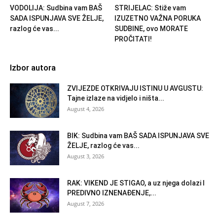
VODOLIJA: Sudbina vam BAŠ
STRIJELAC: Stiže vam
SADA ISPUNJAVA SVE ŽELJE,
IZUZETNO VAŽNA PORUKA
razlog će vas...
SUDBINE, ovo MORATE
PROČITATI!
Izbor autora
ZVIJEZDE OTKRIVAJU ISTINU U AVGUSTU:
Tajne izlaze na vidjelo i ništa...
August 4, 2026
BIK: Sudbina vam BAŠ SADA ISPUNJAVA SVE
ŽELJE, razlog će vas...
August 3, 2026
RAK: VIKEND JE STIGAO, a uz njega dolazi I
PREDIVNO IZNENAĐENJE,...
August 7, 2026