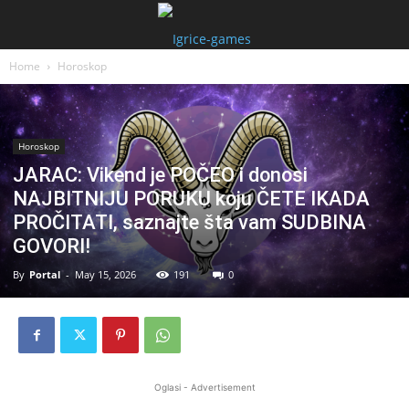
Home
Horoskop
Horoskop
JARAC: Vikend je POČEO i donosi
NAJBITNIJU PORUKU koju ČETE IKADA
PROČITATI, saznajte šta vam SUDBINA
GOVORI!
By
Portal
-
May 15, 2026
191
0
Oglasi - Advertisement