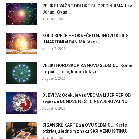
VELIKE I VAŽNE ODLUKE SU PRED NJIMA: Lav,
Jarac i Ovan...
August 8, 2026
KOLO SREĆE SE OKREĆE U NJIHOVU KORIST
U NAREDNIM DANIMA: Vaga,...
August 7, 2026
VELIKI HOROSKOP ZA NOVU SEDMICU: Kome
se puni račun, kome dolazi...
August 8, 2026
DJEVICA: Očekuje vas VEOMA LIJEP PERIOD,
zvijezde DONOSE NEŠTO NEVJEROVATNO!
August 7, 2026
CIGANSKE KARTE za OVU SEDMICU: Karte
otkrivaju jednom znaku SKRIVENU ISTINU...
August 2, 2026