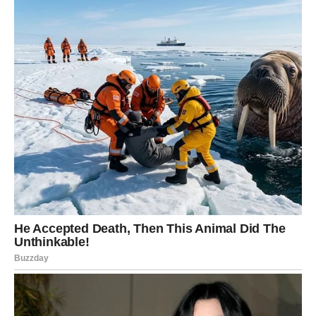
Ne vraćajte se više onome što vas je povrijedilo. Ne
sumnjajte u svoju vrijednost i ne dozvolite da vas
prošlost zaustavi.
Sudbina vam sada otvara vrata mnogo ljepšeg perioda, ali
je potrebno da vjerujete sebi više nego ikada prije.
Ovaj vikend mogao bi biti početak svega onoga o čemu
ste dugo maštali.