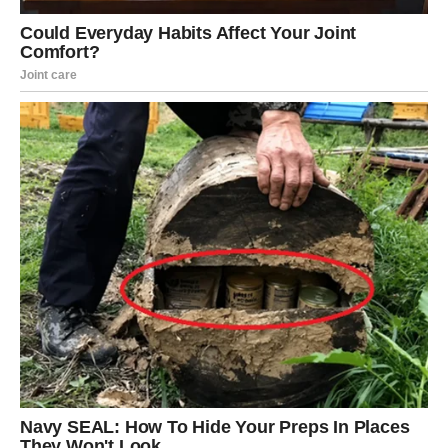
prema vama
Iako vam dolazi mnogo lijepih stvari, zvijezde vas
upozoravaju da budete oprezni kada je jedno poznanstvo
u pitanju.
U vašem okruženju postoji osoba koja vam ne govori sve
iskreno i koja pokušava saznati vaše planove. Ne
otkrivajte svakome svoje namjere i pažljivo birajte kome
vjerujete.
Vaša intuicija će tokom ovog vikenda biti veoma jaka i
upravo zato slušajte unutrašnji glas.
Ovo je vikend tokom kojeg biste