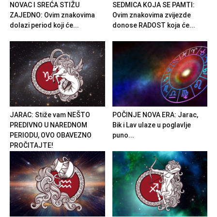
NOVAC I SREĆA STIŽU
SEDMICA KOJA SE PAMTI:
ZAJEDNO: Ovim znakovima
Ovim znakovima zvijezde
dolazi period koji će...
donose RADOST koja će...
JARAC: Stiže vam NEŠTO
POČINJE NOVA ERA: Jarac,
PREDIVNO U NAREDNOM
Bik i Lav ulaze u poglavlje
PERIODU, OVO OBAVEZNO
puno...
PROČITAJTE!