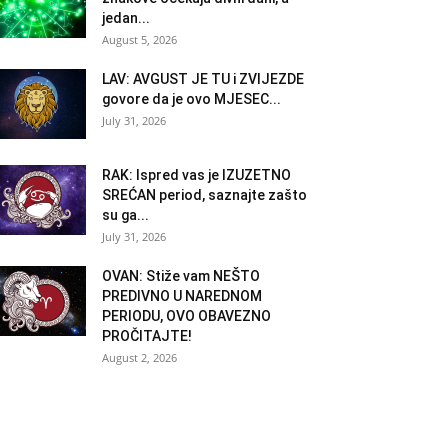
jedan...
August 5, 2026
LAV: AVGUST JE TU i ZVIJEZDE
govore da je ovo MJESEC...
July 31, 2026
RAK: Ispred vas je IZUZETNO
SREĆAN period, saznajte zašto
su ga...
July 31, 2026
OVAN: Stiže vam NEŠTO
PREDIVNO U NAREDNOM
PERIODU, OVO OBAVEZNO
PROČITAJTE!
August 2, 2026