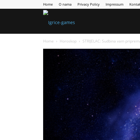
Home
O nama
Privacy Policy
Impressum
Konta
Games
Home
Horoskop
STRIJELAC: Sudbina vam priprema 
Portal