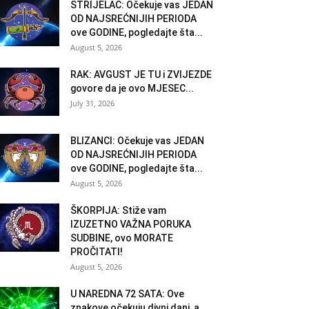
STRIJELAC: Očekuje vas JEDAN
OD NAJSREĆNIJIH PERIODA
ove GODINE, pogledajte šta...
August 5, 2026
RAK: AVGUST JE TU i ZVIJEZDE
govore da je ovo MJESEC...
July 31, 2026
BLIZANCI: Očekuje vas JEDAN
OD NAJSREĆNIJIH PERIODA
ove GODINE, pogledajte šta...
August 5, 2026
ŠKORPIJA: Stiže vam
IZUZETNO VAŽNA PORUKA
SUDBINE, ovo MORATE
PROČITATI!
August 5, 2026
U NAREDNA 72 SATA: Ove
znakove očekuju divni dani, a