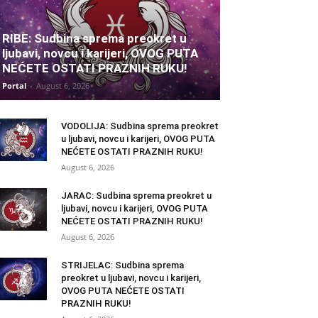
RIBE: Sudbina sprema preokret u
ljubavi, novcu i karijeri, OVOG PUTA
NEĆETE OSTATI PRAZNIH RUKU!
Portal
-
August 6, 2026
VODOLIJA: Sudbina sprema preokret
u ljubavi, novcu i karijeri, OVOG PUTA
NEĆETE OSTATI PRAZNIH RUKU!
August 6, 2026
JARAC: Sudbina sprema preokret u
ljubavi, novcu i karijeri, OVOG PUTA
NEĆETE OSTATI PRAZNIH RUKU!
August 6, 2026
STRIJELAC: Sudbina sprema
preokret u ljubavi, novcu i karijeri,
OVOG PUTA NEĆETE OSTATI
PRAZNIH RUKU!