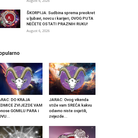
August 6, 2026
ŠKORPIJA: Sudbina sprema preokret
u ljubavi, novcu i karijeri, OVOG PUTA
NEĆETE OSTATI PRAZNIH RUKU!
August 6, 2026
opularno
ARAC: DO KRAJA
JARAC: Ovog vikenda
EDMICE ZVIJEZDE VAM
stiže vam SREĆA kakvu
nose GOMILU PARA i
odavno niste osjetili,
VU...
zvijezde...