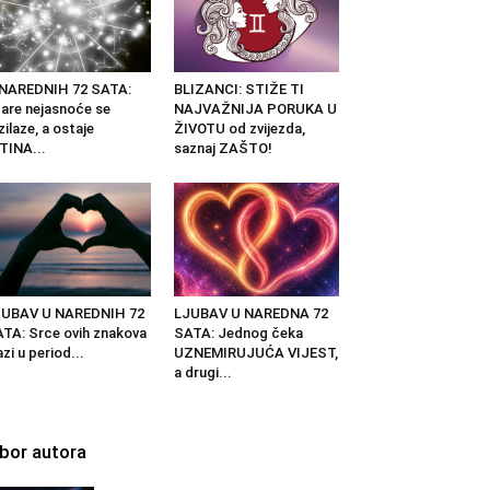
 NAREDNIH 72 SATA:
BLIZANCI: STIŽE TI
are nejasnoće se
NAJVAŽNIJA PORUKA U
zilaze, a ostaje
ŽIVOTU od zvijezda,
TINA...
saznaj ZAŠTO!
JUBAV U NAREDNIH 72
LJUBAV U NAREDNA 72
TA: Srce ovih znakova
SATA: Jednog čeka
azi u period...
UZNEMIRUJUĆA VIJEST,
a drugi...
zbor autora