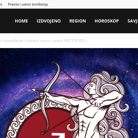
kt
Pravila i uslovi korištenja
HOME
IZDVOJENO
REGION
HOROSKOP
SAVJ
iznenađenje u ljubavi, novcu i poslu, NEĆETE BITI...