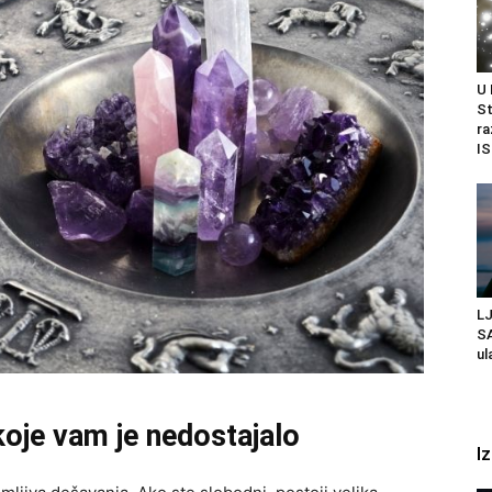
U
St
ra
IS
L
SA
ul
koje vam je nedostajalo
I