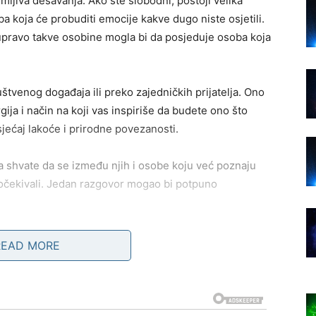
jiva dešavanja. Ako ste slobodni, postoji velika
 koja će probuditi emocije kakve dugo niste osjetili.
a upravo takve osobine mogla bi da posjeduje osoba koja
tvenog događaja ili preko zajedničkih prijatelja. Ono
ija i način na koji vas inspiriše da budete ono što
jećaj lakoće i prirodne povezanosti.
da shvate da se između njih i osobe koju već poznaju
 očekivali. Jedan razgovor mogao bi potpuno
od osvježenja u vezi ili braku. Ako je rutina počela da
READ MORE
vas ponovo zbližiti. Partner će pokazati više
planovi mogli bi dodatno učvrstiti odnos.