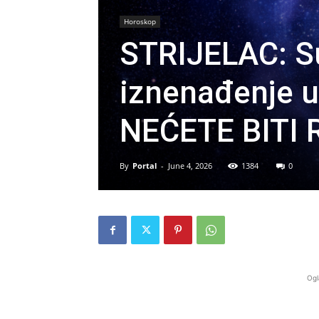
Horoskop
STRIJELAC: S
iznenađenje u 
NEĆETE BITI
By
Portal
-
June 4, 2026
1384
0
Ogl