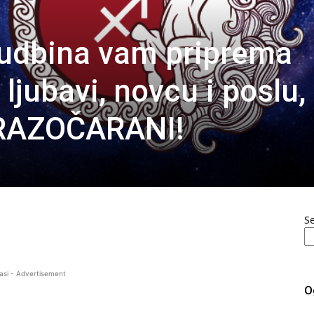
udbina vam priprema
ljubavi, novcu i poslu,
 RAZOČARANI!
S
asi - Advertisement
O