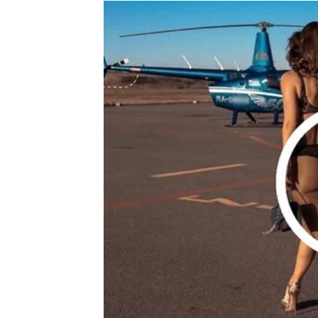
Finansije se popravljaju k
Kada je riječ o novcu, pred vama je period k
osjećaj da određene finansijske želje stoje 
Međutim, sudbina vam sada šalje priliku koja
Moguće je da ćete ostvariti dodatnu zaradu k
dobiti priliku da unovčite znanje i vještine 
vezana za novac koji dugo čekate.
Ono što je posebno zanimljivo jeste da bi fi
ne uzimate ozbiljno. Upravo zato budite pažl
pojavljuju tokom narednog perioda.
Mnogi Strijelčevi će konačno osjetiti da ima
omogućiti da planirate budućnost sa mnogo 