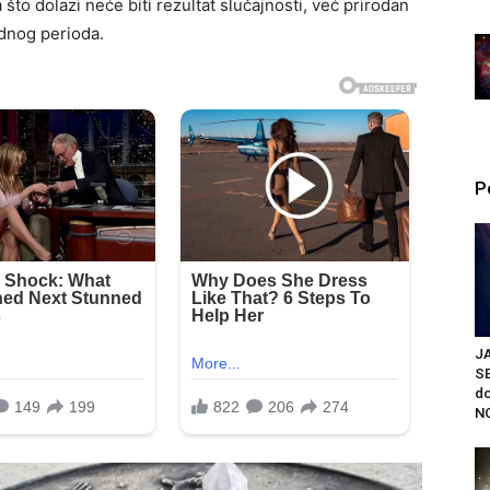
što dolazi neće biti rezultat slučajnosti, već prirodan
odnog perioda.
P
J
S
do
NO