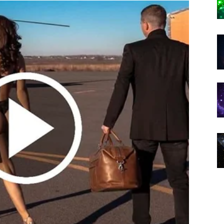
roz neočekivane prilike
oji može donijeti veliko olakšanje. Možda ste imali
na mjestu ili da troškovi dolaze brže nego prihodi.
 bi mogla promijeniti takvu situaciju.
roz aktivnost koja vam djeluje poznato ili da ćete
koje posjedujete. Takođe, nije isključena ni dobra vijest
nansijski napredak mogao doći iz pravca koji trenutno
jivi prema svim idejama i prijedlozima koji se
ju više kontrole nad svojim finansijama. To će vam
više sigurnosti i samopouzdanja.