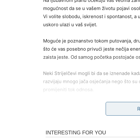
Na ljubavnom planu očekuju vas veoma zaniml
mogućnost da se u vašem životu pojavi osoba
Vi volite slobodu, iskrenost i spontanost, 
uskoro ulazi u vaš svijet.
Moguće je poznanstvo tokom putovanja, druš
što će vas posebno privući jeste nečija energ
zaista jeste. Od samog početka postojaće os
Neki Strijelčevi mogli bi da se iznenade ka
razvijaju mnogo jača osjećanja nego što su
promijeniti tok odnosa.
Za zauzete pripadnike ovog znaka dolazi peri
utiče na odnos, sada dolaze trenuci koji će 
razumijevanja za vaše potrebe, a zajednički 