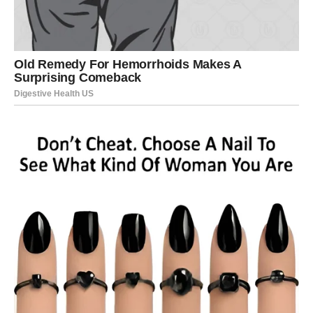
Poslovne prilike dolaze u pravom
trenutku
Na poslovnom planu očekuje vas faza tokom koje bi vaš
rad mogao biti mnogo više cijenjen nego ranije. Vi ste
osoba koja rijetko traži pohvale, ali svakako zaslužujete
priznanje za sve što postižete.
Neko iz poslovnog okruženja mogao bi primijetiti vašu
ozbiljnost, odgovornost i sposobnost da završite i
najzahtjevnije zadatke. Upravo zbog toga postoji
mogućnost da dobijete važnu ulogu, novi projekat ili
priliku koja vas vodi ka značajnom napretku.