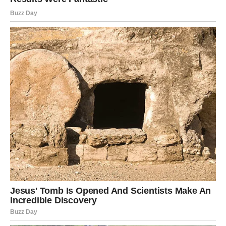
umjesto kroz riječi.
Sada dolazi vrijeme kada će mnogi pokazati poštovanje
prema svemu što ste postigli. Ljudi koji su vas ranije
potcjenjivali mogli bi promijeniti mišljenje, dok će oni koji
su vjerovali u vas biti ponosni na vaš uspjeh.
Ovo je period tokom kojeg ćete imati više samopouzdanja
i jasniju sliku o tome šta želite od budućnosti. Više
nećete pristajati na kompromise koji vam ne odgovaraju i
mnogo lakše ćete donositi odluke koje su u vašem
interesu.
Neočekivana vijest mogla bi
promijeniti mnogo toga