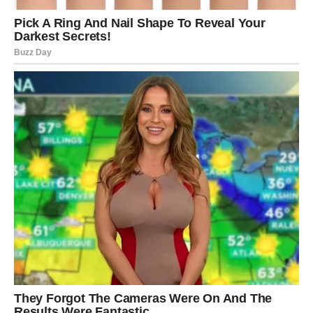
Ako razmišljate o promjeni radnog mjesta, pred vama su
zanimljive okolnosti koje vam mogu otvoriti nova vrata.
Nemojte se iznenaditi ako dobijete poziv ili informaciju
koja mijenja vaše planove.
Jarčevi koji vode vlastiti posao takođe mogu očekivati
pozitivne vijesti. Jedan važan razgovor ili dogovor mogao
bi imati mnogo veći značaj nego što će vam se u početku
činiti.
Ljudi konačno prepoznaju vašu
vrijednost
Jedna od najvažnijih stvari koje vam donosi naredni
period jeste osjećaj da vas drugi vide onakvima kakvi
zaista jeste. Predugo ste nosili teret očekivanja, rješavali
tuđe probleme i dokazivali svoju sposobnost kroz djela