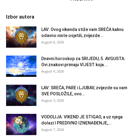
Izbor autora
LAV: Ovog vikenda stiže vam SREĆA kakvu
odavno niste osjetili, zvijezde...
August 6, 2026
Dnevni horoskop za SRIJEDU, 5. AVGUSTA:
Ovi znakovi primaju VIJEST koja...
August 4, 2026
LAV: SREĆA, PARE i LJUBAV, zvijezde su vam
SVE POSLOŽILE, ovo...
August 3, 2026
VODOLIJA: VIKEND JE STIGAO, a uz njega
dolazi I PREDIVNO IZNENAĐENJE,...
August 7, 2026