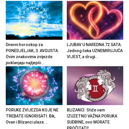
Dnevni horoskop za
LJUBAV U NAREDNA 72 SATA:
PONEDJELJAK, 3. AVGUSTA:
Jednog čeka UZNEMIRUJUĆA
Ovim znakovima zvijezde
VIJEST, a drugi...
poklanjaju najljepši...
PORUKE ZVIJEZDA KOJE NE
BLIZANCI: Stiže vam
TREBATE IGNORISATI: Bik,
IZUZETNO VAŽNA PORUKA
Ovan i Blizanci ulaze...
SUDBINE, ovo MORATE
PROČITATI!