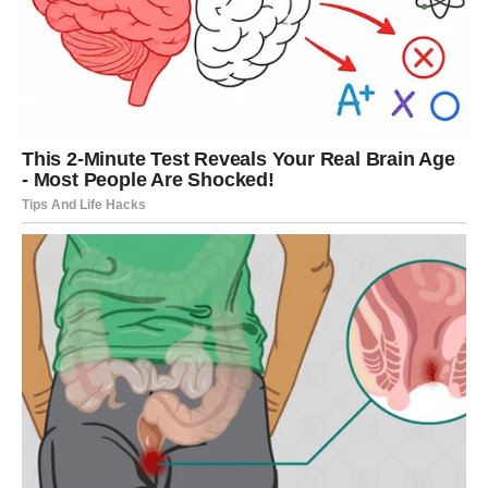
Ono što je posebno važno jeste da će većina promjena
biti povezana sa dugoročnom stabilnošću. Ne radi se
samo o prolaznom dobitku, već o okolnostima koje vam
mogu pomoći da izgradite sigurniju budućnost.
Ako ste planirali veću kupovinu, ulaganje ili rješavanje
važnog finansijskog pitanja, pred vama je period koji bi
mogao biti mnogo povoljniji nego što mislite.