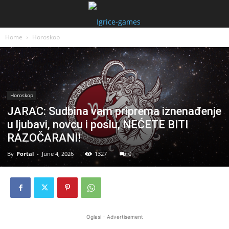
Home
Horoskop
Horoskop
JARAC: Sudbina vam priprema iznenađenje
u ljubavi, novcu i poslu, NEĆETE BITI
RAZOČARANI!
By
Portal
-
June 4, 2026
1327
0
Oglasi - Advertisement