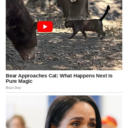
zaslužili
Najvažnija poruka za Jarčeve jeste da dolazi period
nagrade. Sve ono što ste gradili, planirali i stvarali sada
počinje da daje rezultate. Ljubav vam može donijeti
osjećaj pripadnosti i sigurnosti, novac stabilnost koju
cijenite više od svega, a posao potvrdu da se kvalitet
uvijek na kraju prepozna.
Mnoge brige koje su vas pratile tokom prethodnog
perioda polako ostaju iza vas. Pred vama su dani u kojima
ćete imati mnogo više razloga za optimizam, zadovoljstvo
i vjeru u budućnost.
Dragi Jarčevi, vrijeme je da sebi dozvolite da uživate u
plodovima svega što ste postigli. Sudbina vam priprema
iznenađenje u ljubavi, novcu i poslu, a ono što će vas
najviše obradovati jeste činjenica da ćete konačno osjetiti