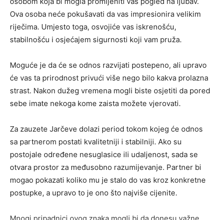
osobom koja bi mogla promijeniti vaš pogled na ljubav.
Ova osoba neće pokušavati da vas impresionira velikim
riječima. Umjesto toga, osvojiće vas iskrenošću,
stabilnošću i osjećajem sigurnosti koji vam pruža.
Moguće je da će se odnos razvijati postepeno, ali upravo
će vas ta prirodnost privući više nego bilo kakva prolazna
strast. Nakon dužeg vremena mogli biste osjetiti da pored
sebe imate nekoga kome zaista možete vjerovati.
Za zauzete Jarčeve dolazi period tokom kojeg će odnos
sa partnerom postati kvalitetniji i stabilniji. Ako su
postojale određene nesuglasice ili udaljenost, sada se
otvara prostor za međusobno razumijevanje. Partner bi
mogao pokazati koliko mu je stalo do vas kroz konkretne
postupke, a upravo to je ono što najviše cijenite.
Mnogi pripadnici ovog znaka mogli bi da donesu važne