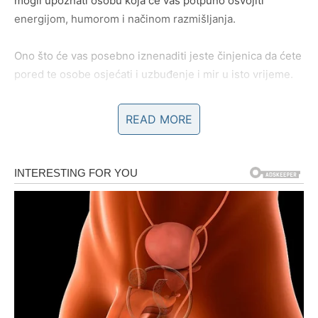
mogli upoznati osobu koja će vas potpuno osvojiti
energijom, humorom i načinom razmišljanja.
Ono što će vas posebno iznenaditi jeste činjenica da ćete
pored te osobe osjećati i uzbuđenje i mir u isto vrijeme.
Mnogi Strijelčevi će tokom ovog perioda prvi put nakon
READ MORE
dugo vremena osjetiti da ih neko razumije bez mnogo
objašnjavanja.
Prava osoba dolazi onda kada najmanje očekujete.
Strijelčevi koji su zauzeti konačno će uspjeti riješiti
nesporazume koji ih dugo opterećuju.
Pred vama su iskreni razgovori, više pažnje i osjećaj da
partner konačno razumije ono što vam je potrebno.