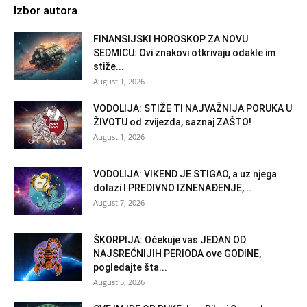
Izbor autora
FINANSIJSKI HOROSKOP ZA NOVU
SEDMICU: Ovi znakovi otkrivaju odakle im
stiže...
August 1, 2026
VODOLIJA: STIŽE TI NAJVAŽNIJA PORUKA U
ŽIVOTU od zvijezda, saznaj ZAŠTO!
August 1, 2026
VODOLIJA: VIKEND JE STIGAO, a uz njega
dolazi I PREDIVNO IZNENAĐENJE,...
August 7, 2026
ŠKORPIJA: Očekuje vas JEDAN OD
NAJSREĆNIJIH PERIODA ove GODINE,
pogledajte šta...
August 5, 2026