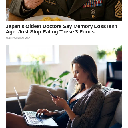
da će pokušati obnoviti kontakt.
Ali ovog puta vi ćete mnogo jasnije vidjeti šta želite.
Nećete više pristajati na odnose koji vam donose stres,
nesigurnost i emotivni haos.
Mnogi Strijelčevi će konačno odlučiti da biraju svoj mir i
sreću umjesto ljudi koji ih stalno vraćaju na stare
probleme.
Finansije i posao donose
pozitivne promjene
Iako će emocije biti u centru pažnje, ni poslovna situacija
neće ostati ista.