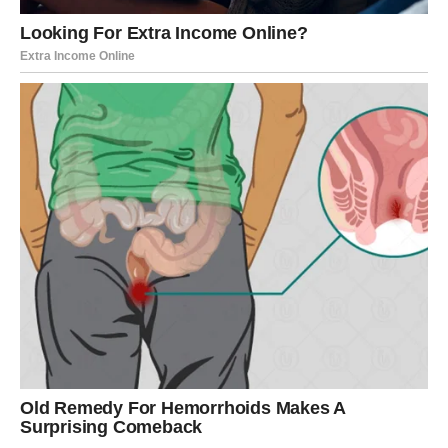
Pred vama je sedmica tokom koje biste mogli dobiti
veoma zanimljivu poslovnu priliku, dodatnu zaradu ili
vijest koja će vas pozitivno iznenaditi.
Jedan razgovor mogao bi imati mnogo veći značaj nego
što trenutno mislite.
Mnogi Strijelčevi će tokom ovog perioda osjetiti veliko
olakšanje jer će se problem koji ih dugo opterećuje
konačno početi rješavati.
Zvijezde vam poručuju da više vjerujete sebi jer upravo
sada imate priliku ostvariti mnogo više nego što mislite.
Vrijeme je da konačno počnete