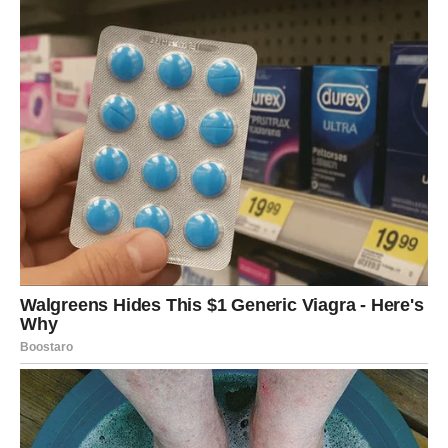
Sudbina vam sada vraća ono što
ste dugo čekali
Sve kroz šta ste prošli nije bilo uzalud.
Svaka prepreka, svako razočaranje i svaki trenutak tokom
kojeg ste mislili da više ne možete dalje zapravo su vas
pripremali za ono što dolazi.
A ono što dolazi moglo bi vam potpuno promijeniti život.
Mnogi Strijelčevi će tokom ovog perioda dobiti ono što su
dugo priželjkivali — iskrenu ljubav, podršku, sigurnost i
osjećaj da konačno imaju razlog za osmijeh.
Pred vama je period koji ćete