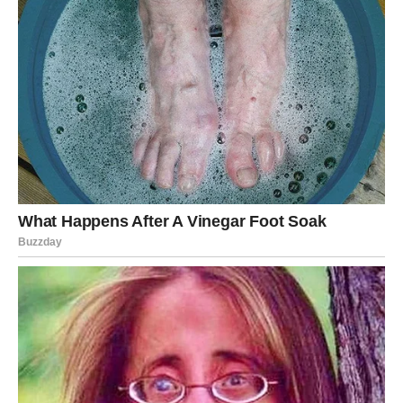
dugo pamtiti
Zvijezde vam sada donose novu energiju, mnogo više
samopouzdanja i priliku da konačno osjetite kako izgleda
kada život radi u vašu korist.
Mnogi Strijelčevi će tokom ove sedmice upoznati ljude
koji će im promijeniti život, dobiti prilike koje nisu
očekivali i donijeti odluke koje će ih odvesti prema
mnogo srećnijoj budućnosti.
Zato ne zatvarajte se pred emocijama i ne dozvolite
strahu da vas zaustavi.
Počela je nova sedmica i ona vam donosi period iskrene
sreće, ljubavi i osjećaj da konačno dolaze dani koje ste