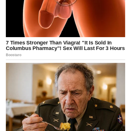
Jedna osoba iz prošlosti mogla bi
vam potpuno pomiješati emocije
Zvijezde pokazuju mogućnost povratka osobe koju niste
uspjeli potpuno zaboraviti.
Ta osoba još uvijek nosi emocije prema vama i moguće je