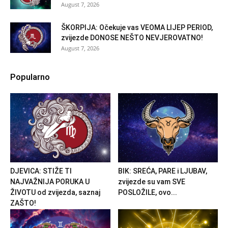
August 7, 2026
ŠKORPIJA: Očekuje vas VEOMA LIJEP PERIOD,
zvijezde DONOSE NEŠTO NEVJEROVATNO!
August 7, 2026
Popularno
DJEVICA: STIŽE TI
BIK: SREĆA, PARE i LJUBAV,
NAJVAŽNIJA PORUKA U
zvijezde su vam SVE
ŽIVOTU od zvijezda, saznaj
POSLOŽILE, ovo...
ZAŠTO!