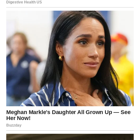
živjeti onako kako želite
Previše ste energije trošili pokušavajući usrećiti druge
ljude i održati odnose koji su vas iscrpljivali.
Često ste zaboravljali vlastite potrebe samo da biste
izbjegli razočaranja i sukobe.
Ali nova sedmica donosi vam veoma važnu lekciju — ne
možete pronaći sreću ako stalno zaboravljate sebe.
Zvijezde vam poručuju da ne osjećate grižnju savjesti
zbog toga što želite više za sebe.
Mnogi Strijelčevi će tokom ovog perioda napraviti
promjene koje će ih kasnije dovesti do mnogo srećnijeg i
ispunjenijeg života.