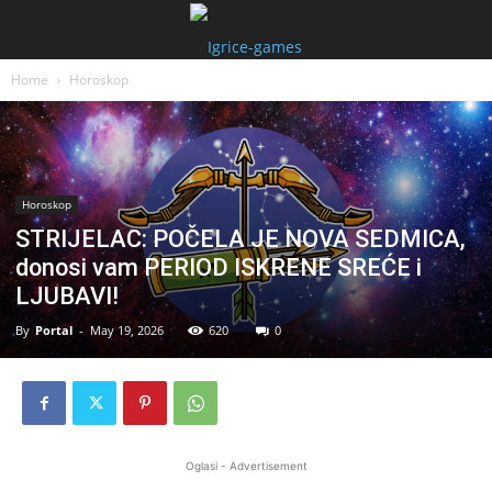
Home
Horoskop
Horoskop
STRIJELAC: POČELA JE NOVA SEDMICA,
donosi vam PERIOD ISKRENE SREĆE i
LJUBAVI!
By
Portal
-
May 19, 2026
620
0
Oglasi - Advertisement