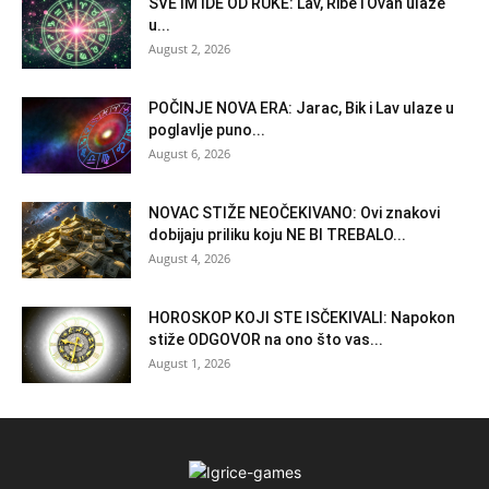
SVE IM IDE OD RUKE: Lav, Ribe i Ovan ulaze
u...
August 2, 2026
POČINJE NOVA ERA: Jarac, Bik i Lav ulaze u
poglavlje puno...
August 6, 2026
NOVAC STIŽE NEOČEKIVANO: Ovi znakovi
dobijaju priliku koju NE BI TREBALO...
August 4, 2026
HOROSKOP KOJI STE ISČEKIVALI: Napokon
stiže ODGOVOR na ono što vas...
August 1, 2026