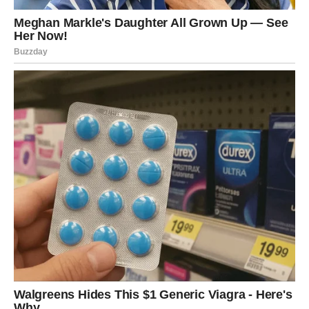
Jedan razgovor mogao bi imati mnogo veći značaj nego
što trenutno mislite.
Mnogi Jarčevi će tokom ovog perioda osjetiti veliko
olakšanje jer će se problem koji ih dugo opterećuje
konačno početi rješavati.
Zvijezde vam poručuju da više vjerujete sebi jer upravo
sada imate priliku ostvariti mnogo više nego što mislite.
Vrijeme je da konačno počnete
misliti više na sebe
Previše ste energije trošili pokušavajući pomoći drugima
i održati odnose koji su vas iscrpljivali.