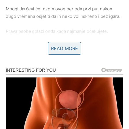
Mnogi Jarčevi će tokom ovog perioda prvi put nakon
dugo vremena osjetiti da ih neko voli iskreno i bez igara.
Prava osoba dolazi onda kada najmanje očekujete.
Jarčevi koji su zauzeti konačno će uspjeti riješiti
READ MORE
nesporazume koji ih dugo opterećuju.
Pred vama su iskreni razgovori, mnogo više pažnje i
osjećaj da partner konačno razumije ono što vam je
potrebno.