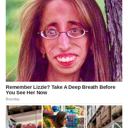
Svaka prepreka, svako razočaranje i svaki trenutak tokom
kojeg ste mislili da više ne možete dalje zapravo su vas
pripremali za ono što dolazi.
A ono što dolazi moglo bi vam potpuno promijeniti život.
Mnogi Jarčevi će tokom ovog perioda dobiti ono što su
dugo priželjkivali — iskrenu ljubav, podršku, sigurnost i
osjećaj da konačno imaju razlog za osmijeh.
Pred vama je period koji ćete
dugo pamtiti
Zvijezde vam sada donose novu energiju, mnogo više
samopouzdanja i priliku da konačno osjetite kako izgleda