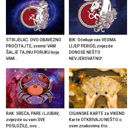
STRIJELAC: OVO OBAVEZNO
BIK: Očekuje vas VEOMA
PROČITAJTE, svemir VAM
LIJEP PERIOD, zvijezde
ŠALJE TAJNU PORUKU koja
DONOSE NEŠTO
VAM...
NEVJEROVATNO!
RAK: SREĆA, PARE i LJUBAV,
CIGANSKE KARTE za VIKEND:
zvijezde su vam SVE
Karte OTKRIVAJU NEŠTO o
POSLOŽILE, ovo...
ovim znakovima što...