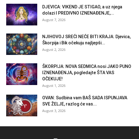
DJEVICA: VIKEND JE STIGAO, a uz njega
dolazi I PREDIVNO IZNENAĐENJE,...
August 7, 2026
NJIHOVOJ SREĆI NEĆE BITI KRAJA: Djevica,
Škorpija i Bik očekuju najljepši...
August 2, 2026
ŠKORPIJA: NOVA SEDMICA nosi JAKO PUNO
IZNENAĐENJA, pogledajte ŠTA VAS
OČEKUJE!
August 1, 2026
OVAN: Sudbina vam BAŠ SADA ISPUNJAVA
SVE ŽELJE, razlog će vas...
August 3, 2026