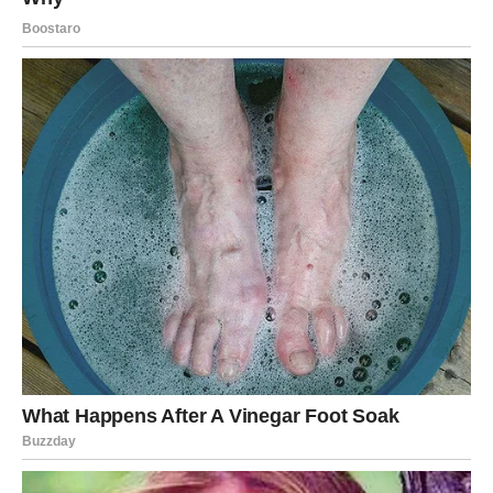
Često ste zaboravljali vlastite potrebe samo da biste
izbjegli razočaranja i sukobe.
Ali nova sedmica donosi vam veoma važnu lekciju — ne
možete pronaći sreću ako stalno zaboravljate sebe.
Zvijezde vam poručuju da ne osjećate grižnju savjesti
zbog toga što želite više za sebe.
Mnogi Jarčevi će tokom ovog perioda napraviti promjene
koje će ih kasnije dovesti do mnogo srećnijeg i
ispunjenijeg života.
Sudbina vam sada vraća ono što
ste dugo čekali
Sve kroz šta ste prošli nije bilo uzalud.