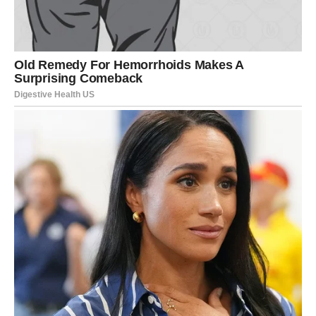
Nećete više pristajati na odnose koji vam donose stres,
nesigurnost i emotivni umor.
Mnogi Jarčevi će konačno odlučiti da biraju svoj mir i
sreću umjesto ljudi koji ih stalno vraćaju na stare
probleme.
Finansije i posao donose
pozitivne promjene
Iako će emocije biti u centru pažnje, ni poslovna situacija
neće ostati ista.
Pred vama je sedmica tokom koje biste mogli dobiti
veoma zanimljivu poslovnu priliku, dodatnu zaradu ili
vijest koja će vas pozitivno iznenaditi.