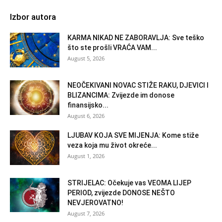
Izbor autora
KARMA NIKAD NE ZABORAVLJA: Sve teško
što ste prošli VRAĆA VAM...
August 5, 2026
NEOČEKIVANI NOVAC STIŽE RAKU, DJEVICI I
BLIZANCIMA: Zvijezde im donose
finansijsko...
August 6, 2026
LJUBAV KOJA SVE MIJENJA: Kome stiže
veza koja mu život okreće...
August 1, 2026
STRIJELAC: Očekuje vas VEOMA LIJEP
PERIOD, zvijezde DONOSE NEŠTO
NEVJEROVATNO!
August 7, 2026