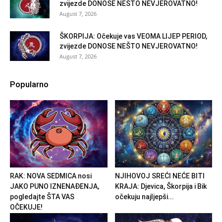
zvijezde DONOSE NEŠTO NEVJEROVATNO!
August 7, 2026
ŠKORPIJA: Očekuje vas VEOMA LIJEP PERIOD,
zvijezde DONOSE NEŠTO NEVJEROVATNO!
August 7, 2026
Popularno
RAK: NOVA SEDMICA nosi
NJIHOVOJ SREĆI NEĆE BITI
JAKO PUNO IZNENAĐENJA,
KRAJA: Djevica, Škorpija i Bik
pogledajte ŠTA VAS
očekuju najljepši...
OČEKUJE!