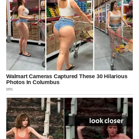
kada život radi u vašu korist.
Mnogi Jarčevi će tokom ove sedmice upoznati ljude koji
će im promijeniti život, dobiti prilike koje nisu očekivali i
donijeti odluke koje će ih odvesti prema mnogo srećnijoj
budućnosti.
Zato ne zatvarajte se pred emocijama i ne dozvolite
strahu da vas zaustavi.
Počela je nova sedmica i ona vam donosi period iskrene
sreće, ljubavi i osjećaj da konačno dolaze dani koje ste
dugo zaslužili.