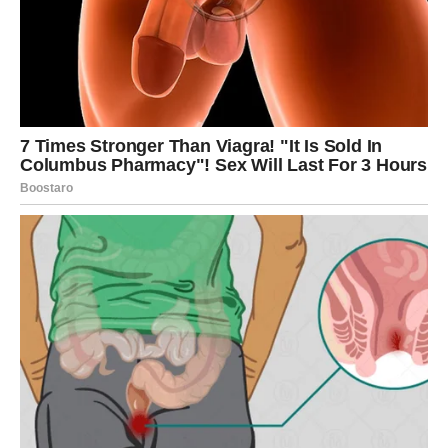
Jedna osoba iz prošlosti mogla bi
vas potpuno zbuniti
Zvijezde pokazuju mogućnost povratka osobe koju niste
uspjeli potpuno zaboraviti.
Ta osoba još uvijek nosi emocije prema vama i moguće je
da će pokušati obnoviti kontakt.
Ali ovog puta vi ćete mnogo jasnije vidjeti šta želite.