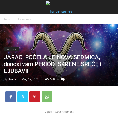
Home
Horoskop
Horoskop
JARAC: POČELA JE NOVA SEDMICA,
donosi vam PERIOD ISKRENE SREĆE i
LJUBAVI!
By
Portal
-
May 19, 2026
588
0
Oglasi - Advertisement