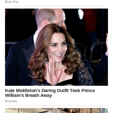
koji nisu znali cijeniti ono što radite za njih.
Često ste zaboravljali vlastite potrebe samo da biste
izbjegli sukobe ili razočaranja.
Ali zvijezde vam sada jasno poručuju — ne možete
pronaći sreću ako stalno zaboravljate sebe.
Mnogi Strijelčevi će tokom ovog perioda napraviti
promjene koje će ih kasnije dovesti do mnogo srećnijeg i
ispunjenijeg života.
Sudbina vam sada otkriva ono što
dugo niste mogli vidjeti
Sve kroz šta ste prošli nije bilo slučajno.