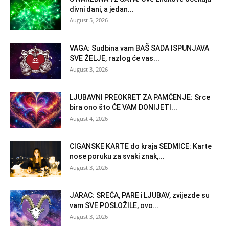
divni dani, a jedan...
August 5, 2026
VAGA: Sudbina vam BAŠ SADA ISPUNJAVA
SVE ŽELJE, razlog će vas...
August 3, 2026
LJUBAVNI PREOKRET ZA PAMĆENJE: Srce
bira ono što ĆE VAM DONIJETI...
August 4, 2026
CIGANSKE KARTE do kraja SEDMICE: Karte
nose poruku za svaki znak,...
August 3, 2026
JARAC: SREĆA, PARE i LJUBAV, zvijezde su
vam SVE POSLOŽILE, ovo...
August 3, 2026