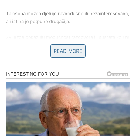
Ta osoba možda djeluje ravnodušno ili nezainteresovano,
ali istina je potpuno drugačija.
Zvijezde pokazuju mogućnost razgovora ili susreta koji bi
mogao potpuno promijeniti vaš ljubavni život.
READ MORE
Ako ste slobodni, pred vama je period tokom kojeg biste
mogli shvatiti da vas neko posmatra mnogo drugačije
nego što ste mislili.
Strijelčevi koji su zauzeti konačno će dobiti odgovore na
pitanja koja ih dugo muče.
Pred vama su iskreni razgovori i trenutak tokom kojeg će
partner pokazati emocije koje dugo nije znao izraziti.