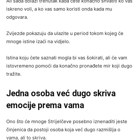
Ali sada dolazi trenutak kada ćete konačno shvatiti ko vas
iskreno voli, a ko vas samo koristi onda kada mu
odgovara.
Zvijezde pokazuju da ulazite u period tokom kojeg će
mnoge istine izaći na vidjelo.
Istina koju ćete saznati mogla bi vas šokirati, ali će vam
istovremeno pomoći da konačno pronađete mir koji dugo
tražite.
Jedna osoba već dugo skriva
emocije prema vama
Ono što će mnoge Strijelčeve posebno iznenaditi jeste
činjenica da postoji osoba koja već dugo razmišlja o
vama, ali to skriva.