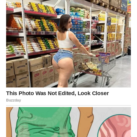
Svaka prepreka, svako razočaranje i svaki trenutak tokom
kojeg ste mislili da više ne možete dalje zapravo su vas
pripremali za istinu koju sada trebate saznati.
A kada konačno otvorite oči, shvatićete koliko zapravo
vrijedite.
Pred vama je period velikih istina i
još većih promjena
Zvijezde vam sada donose novu energiju, mnogo više
samopouzdanja i priliku da konačno vidite ljude i situacije
onakvima kakvi zaista jesu.
Mnogi Strijelčevi će tokom ovog perioda upoznati osobe