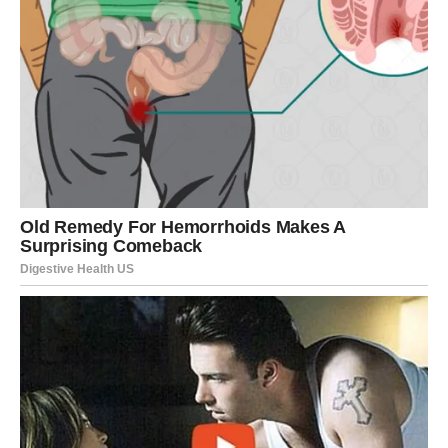
koje će im promijeniti život, donijeti odluke koje će ih
osloboditi stresa i konačno pronaći mir koji dugo traže.
Zato ne ignorišite znakove koje vam sudbina šalje.
Dobijate veoma važnu poruku zvijezda i kada konačno
shvatite njeno pravo značenje — šokiraćete se koliko se
vaš život može promijeniti u kratkom vremenu.