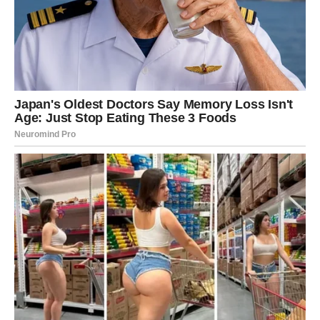
Neočekivana vijest mogla bi
promijeniti sve
Zvijezde pokazuju da vas tokom narednog perioda
očekuje vijest koju niste očekivali.
Moguće je da će jedna osoba priznati istinu koju je dugo