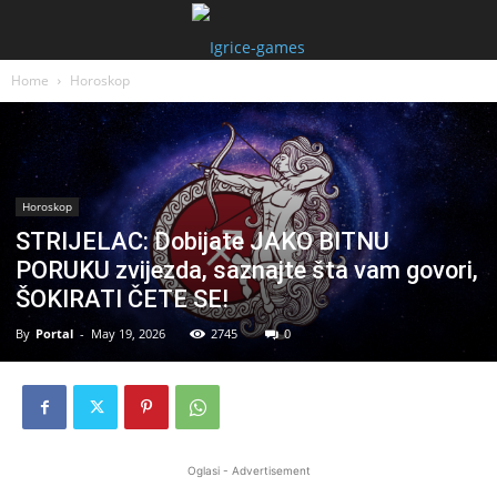
Home
Horoskop
Horoskop
STRIJELAC: Dobijate JAKO BITNU
PORUKU zvijezda, saznajte šta vam govori,
ŠOKIRATI ČETE SE!
By
Portal
-
May 19, 2026
2745
0
Oglasi - Advertisement