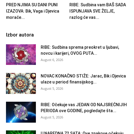
PRED NJIMA SU DANI PUNI
RIBE: Sudbina vam BAŠ SADA
IZAZOVA: Bik, Vaga i Djevica
ISPUNJAVA SVE ŽELJE,
moraće...
razlog će vas...
Izbor autora
RIBE: Sudbina sprema preokret u ljubavi,
novcu i karijeri, OVOG PUTA...
August 6, 2026
NOVAC KONAČNO STIŽE: Jarac, Bik i Djevica
ulaze u period finansijskog...
August 5, 2026
RIBE: Očekuje vas JEDAN OD NAJSREĆNIJIH
PERIODA ove GODINE, pogledajte šta...
August 5, 2026
U NAREDNA 72 SATA: Ove znakove očekuju