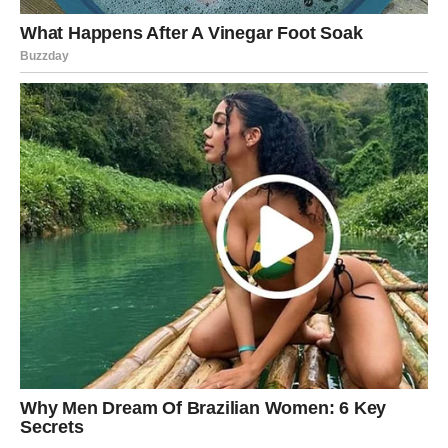
veoma zanimljivu poslovnu priliku, dodatnu zaradu ili
pomoć koja dolazi onda kada vam je najpotrebnija.
Jedan razgovor mogao bi imati mnogo veći značaj nego
što trenutno mislite.
Mnogi Strijelčevi će tokom ovog perioda osjetiti veliko
olakšanje jer će se problem koji ih dugo opterećuje
konačno početi rješavati.
Zvijezde vam poručuju da više vjerujete sebi jer upravo
sada imate priliku ostvariti mnogo više nego što mislite.
Vrijeme je da konačno prestanete
živjeti za druge
Previše ste energije trošili pokušavajući pomoći ljudima