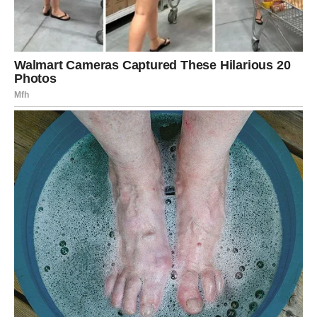
skrivala ili da ćete konačno saznati razlog zbog kojeg su
se pojedine stvari dešavale baš tako kako jesu.
Ono što će vas posebno šokirati jeste činjenica da ćete
nakon svega osjetiti veliko olakšanje.
Mnogi Strijelčevi će tokom ovog perioda konačno prestati
kriviti sebe za stvari koje nisu mogli promijeniti.
Finansije i posao ulaze u mnogo
bolji period
Iako će emocije biti veoma naglašene, ni poslovna
situacija neće ostati ista.
Pred vama je period tokom kojeg biste mogli dobiti