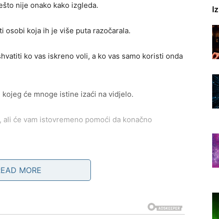
ešto nije onako kako izgleda.
I
 osobi koja ih je više puta razočarala.
hvatiti ko vas iskreno voli, a ko vas samo koristi onda
kojeg će mnoge istine izaći na vidjelo.
ati, ali će vam istovremeno pomoći da konačno
riva emocije prema vama
READ MORE
i jeste činjenica da postoji osoba koja već dugo