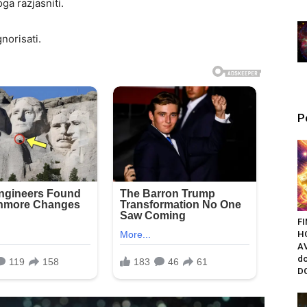
ga razjasniti.
norisati.
P
F
H
AV
do
DO