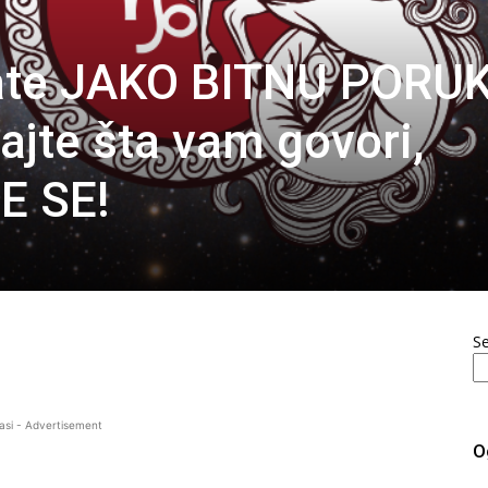
ate JAKO BITNU PORU
ajte šta vam govori,
E SE!
S
asi - Advertisement
O