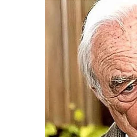
Ta osoba možda djeluje hladno ili nezaintere
Zvijezde pokazuju mogućnost razgovora ili s
život.
Ako ste slobodni, pred vama je period tokom
mnogo drugačije nego što ste mislili.
Jarčevi koji su zauzeti konačno će dobiti o
Pred vama su iskreni razgovori i trenutak t
znao izraziti.