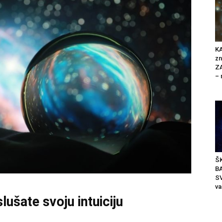
K
zn
Z
– 
ŠK
B
SV
va
ušate svoju intuiciju