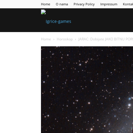
Home
O nama
Privacy Policy
Impressum
Konta
Games
Home
Horoskop
JARAC: Dobijate JAKO BITNU PORU
Portal