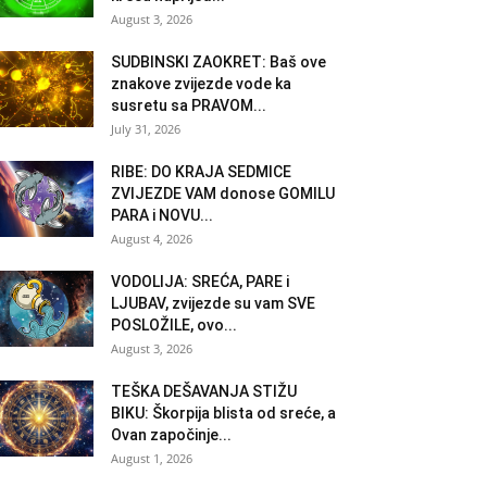
August 3, 2026
SUDBINSKI ZAOKRET: Baš ove
znakove zvijezde vode ka
susretu sa PRAVOM...
July 31, 2026
RIBE: DO KRAJA SEDMICE
ZVIJEZDE VAM donose GOMILU
PARA i NOVU...
August 4, 2026
VODOLIJA: SREĆA, PARE i
LJUBAV, zvijezde su vam SVE
POSLOŽILE, ovo...
August 3, 2026
TEŠKA DEŠAVANJA STIŽU
BIKU: Škorpija blista od sreće, a
Ovan započinje...
August 1, 2026