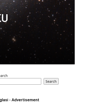
KU
earch
Search
glasi - Advertisement