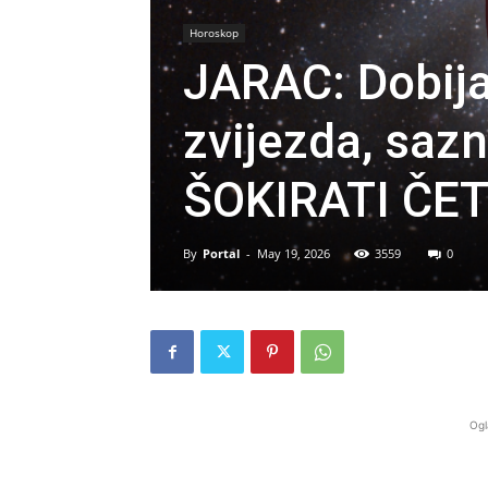
Horoskop
JARAC: Dobij
zvijezda, sazn
ŠOKIRATI ČET
By
Portal
-
May 19, 2026
3559
0
Ogl