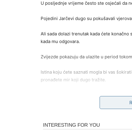
U posljednje vrijeme često ste osjećali da n
Pojedini Jarčevi dugo su pokušavali vjerovati
Ali sada dolazi trenutak kada ćete konačno s
kada mu odgovara.
Zvijezde pokazuju da ulazite u period tokom 
Istina koju ćete saznati mogla bi vas šokir
pronađete mir koji dugo tražite.
Jedna osoba već dugo sk
Ono što će mnoge Jarčeve posebno iznenadit
razmišlja o vama, ali to skriva.