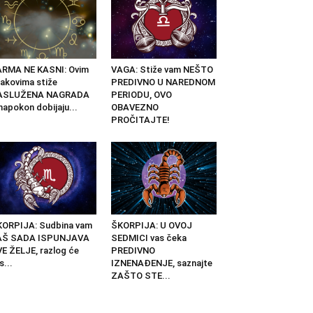
ARMA NE KASNI: Ovim
VAGA: Stiže vam NEŠTO
akovima stiže
PREDIVNO U NAREDNOM
ASLUŽENA NAGRADA
PERIODU, OVO
napokon dobijaju...
OBAVEZNO
PROČITAJTE!
ORPIJA: Sudbina vam
ŠKORPIJA: U OVOJ
AŠ SADA ISPUNJAVA
SEDMICI vas čeka
E ŽELJE, razlog će
PREDIVNO
s...
IZNENAĐENJE, saznajte
ZAŠTO STE...