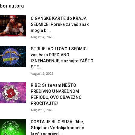
zbor autora
CIGANSKE KARTE do KRAJA
SEDMICE: Poruka za vaš znak
mogla bi...
August 4, 2026
STRIJELAC: U OVOJ SEDMICI
vas čeka PREDIVNO
IZNENAĐENJE, saznajte ZAŠTO
STE...
August 2, 2026
RIBE: Stiže vam NEŠTO
PREDIVNO U NAREDNOM
PERIODU, OVO OBAVEZNO
PROČITAJTE!
August 2, 2026
DOSTA JE BILO SUZA: Ribe,
Strijelac i Vodolija konačno
kreću naprijed...