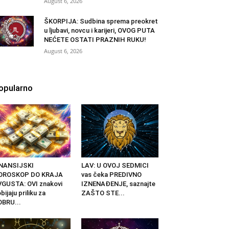
August 6, 2026
ŠKORPIJA: Sudbina sprema preokret
u ljubavi, novcu i karijeri, OVOG PUTA
NEĆETE OSTATI PRAZNIH RUKU!
August 6, 2026
opularno
INANSIJSKI
LAV: U OVOJ SEDMICI
OROSKOP DO KRAJA
vas čeka PREDIVNO
GUSTA: OVI znakovi
IZNENAĐENJE, saznajte
bijaju priliku za
ZAŠTO STE...
BRU...