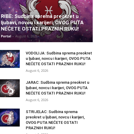
RIBE: Sudbina sprema preokret u
ljubavi, novcu i karijeri, OVOG PUTA
NEĆETE OSTATI PRAZNIH RUKU!
Portal
-
August 6, 2026
VODOLIJA: Sudbina sprema preokret
u ljubavi, novcu i karijeri, OVOG PUTA
NEĆETE OSTATI PRAZNIH RUKU!
August 6, 2026
JARAC: Sudbina sprema preokret u
ljubavi, novcu i karijeri, OVOG PUTA
NEĆETE OSTATI PRAZNIH RUKU!
August 6, 2026
STRIJELAC: Sudbina sprema
preokret u ljubavi, novcu i karijeri,
OVOG PUTA NEĆETE OSTATI
PRAZNIH RUKU!