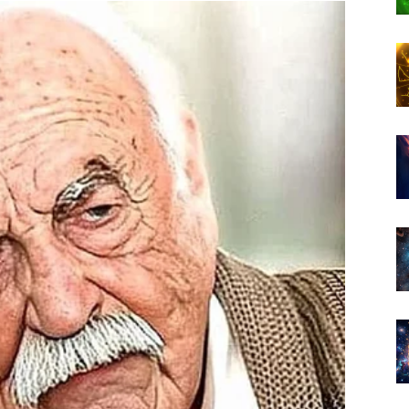
sovano, ali istina je potpuno drugačija.
usreta koji bi mogao potpuno promijeniti vaš ljubavni
 kojeg biste mogli shvatiti da vas neko posmatra
dgovore na pitanja koja ih dugo muče.
okom kojeg će partner pokazati emocije koje dugo nije