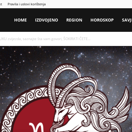
kt
Pravila i uslovi korištenja
HOME
IZDVOJENO
REGION
HOROSKOP
SAVJ
KU zvijezda, saznajte šta vam govori, ŠOKIRATI ČETE...