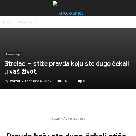
Home
Horoskop
Horoskop
Strelac – stiže pravda koju ste dugo čekali
u vaš život.
By
Portal
-
February 4, 2026
1619
0
Oglasi - Advertisement