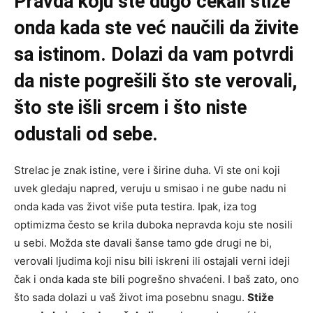
Pravda koju ste dugo čekali stiže
onda kada ste već naučili da živite
sa istinom. Dolazi da vam potvrdi
da niste pogrešili što ste verovali,
što ste išli srcem i što niste
odustali od sebe.
Strelac je znak istine, vere i širine duha. Vi ste oni koji
uvek gledaju napred, veruju u smisao i ne gube nadu ni
onda kada vas život više puta testira. Ipak, iza tog
optimizma često se krila duboka nepravda koju ste nosili
u sebi. Možda ste davali šanse tamo gde drugi ne bi,
verovali ljudima koji nisu bili iskreni ili ostajali verni ideji
čak i onda kada ste bili pogrešno shvaćeni. I baš zato, ono
što sada dolazi u vaš život ima posebnu snagu.
Stiže