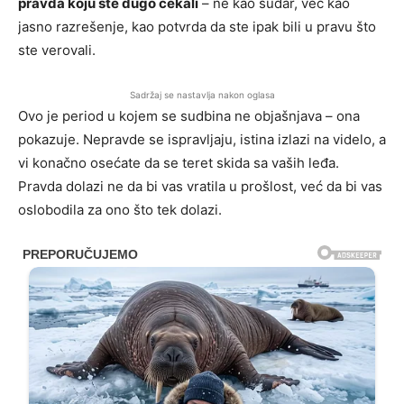
pravda koju ste dugo čekali
– ne kao sudar, već kao
jasno razrešenje, kao potvrda da ste ipak bili u pravu što
ste verovali.
Sadržaj se nastavlja nakon oglasa
Ovo je period u kojem se sudbina ne objašnjava – ona
pokazuje. Nepravde se ispravljaju, istina izlazi na videlo, a
vi konačno osećate da se teret skida sa vaših leđa.
Pravda dolazi ne da bi vas vratila u prošlost, već da bi vas
oslobodila za ono što tek dolazi.