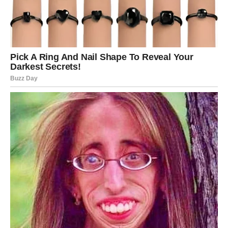
Strelčeve, pravda dolazi i kroz odluku da promene pravac
– da napuste okruženje koje ih nije razumelo i krenu
putem koji više odgovara njihovoj prirodi.
Ovo je period kada shvatate da vaša vizija ima vrednost. I
da više ne morate da je smanjujete da bi se uklopila.
Unutrašnja pravda – prestajete da
sumnjate u svoj put
Jedna od najvećih nepravdi koju je Strelac sebi činio bila
je povremena sumnja u sopstveni put. Pitali ste se da li
ste trebali ostati, da li ste previše rizikovali, da li ste
pogrešili što ste verovali. Ta pitanja su vas pratila tiho,