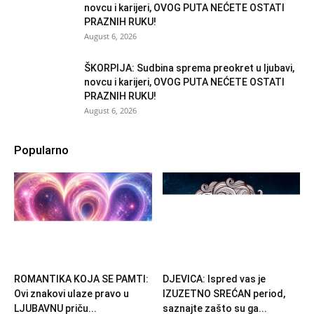
novcu i karijeri, OVOG PUTA NEĆETE OSTATI
PRAZNIH RUKU!
August 6, 2026
ŠKORPIJA: Sudbina sprema preokret u ljubavi,
novcu i karijeri, OVOG PUTA NEĆETE OSTATI
PRAZNIH RUKU!
August 6, 2026
Popularno
ROMANTIKA KOJA SE PAMTI:
DJEVICA: Ispred vas je
Ovi znakovi ulaze pravo u
IZUZETNO SREĆAN period,
LJUBAVNU priču...
saznajte zašto su ga...