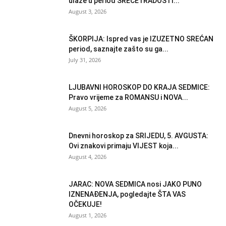
ulaze u period SREĆE i RADOSTI...
August 3, 2026
ŠKORPIJA: Ispred vas je IZUZETNO SREĆAN
period, saznajte zašto su ga...
July 31, 2026
LJUBAVNI HOROSKOP DO KRAJA SEDMICE:
Pravo vrijeme za ROMANSU i NOVA...
August 5, 2026
Dnevni horoskop za SRIJEDU, 5. AVGUSTA:
Ovi znakovi primaju VIJEST koja...
August 4, 2026
JARAC: NOVA SEDMICA nosi JAKO PUNO
IZNENAĐENJA, pogledajte ŠTA VAS
OČEKUJE!
August 1, 2026