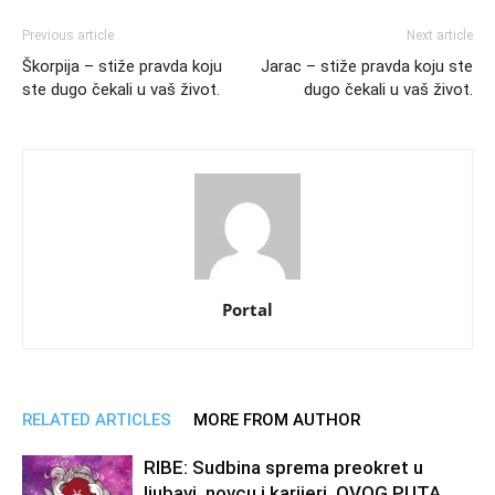
Previous article
Next article
Škorpija – stiže pravda koju
Jarac – stiže pravda koju ste
ste dugo čekali u vaš život.
dugo čekali u vaš život.
Portal
RELATED ARTICLES
MORE FROM AUTHOR
RIBE: Sudbina sprema preokret u
ljubavi, novcu i karijeri, OVOG PUTA