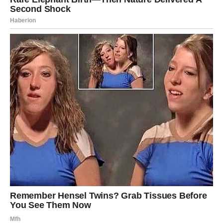
ne znači naivnost, već hrabrost. Sada se jedan važan
karmički krug zatvara. Pravda dolazi ne da bi neko bio
kažnjen, već da biste vi mogli dalje – lakši, slobodniji i
sigurniji u sebe.
Ovo je kraj jednog poglavlja i početak drugog. Onog u
kojem više ne nosite tuđe sumnje, tuđe projekcije i tuđe
greške.