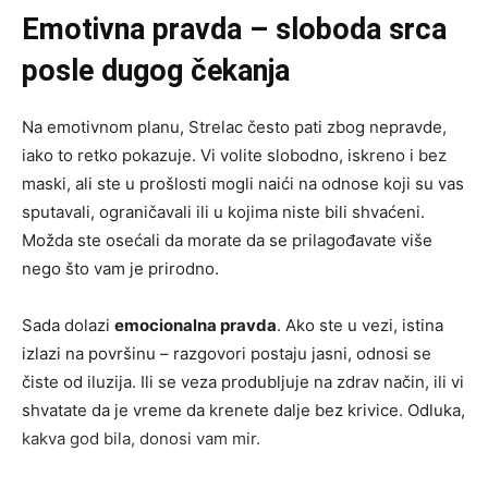
Emotivna pravda – sloboda srca
posle dugog čekanja
Na emotivnom planu, Strelac često pati zbog nepravde,
iako to retko pokazuje. Vi volite slobodno, iskreno i bez
maski, ali ste u prošlosti mogli naići na odnose koji su vas
sputavali, ograničavali ili u kojima niste bili shvaćeni.
Možda ste osećali da morate da se prilagođavate više
nego što vam je prirodno.
Sada dolazi
emocionalna pravda
. Ako ste u vezi, istina
izlazi na površinu – razgovori postaju jasni, odnosi se
čiste od iluzija. Ili se veza produbljuje na zdrav način, ili vi
shvatate da je vreme da krenete dalje bez krivice. Odluka,
kakva god bila, donosi vam mir.