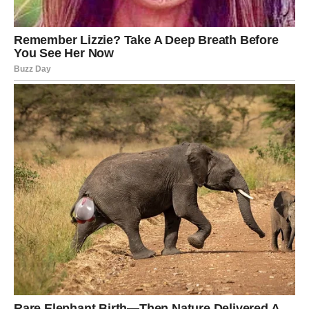
iako ste spolja delovali snažno.
Sada dolazi
unutrašnja pravda
. Shvatate da je svaki
korak imao smisla. Da vas je svaki pad naučio nečemu
važnom. Da vas nijedna greška nije odvela unazad, već
vas je približila onome što jeste. Ovaj period donosi
dubok mir i pomirenje sa sobom.
Vi više ne tražite potvrdu spolja. Znate ko ste. I to znanje
vas oslobađa.
Karmičko razrešenje – zatvaranje
jednog velikog poglavlja
Sve nepravde koje ste doživeli nisu bile slučajne. Naučile
su vas strpljenju, ali i granicama. Naučile su vas da vera