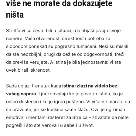
više ne morate da dokazujete
ništa
Strelčevi su često bili u situaciji da objašnjavaju svoje
namere. Vaša otvorenost, direktnost i potreba za
slobodom ponekad su pogrešno tumačeni. Neki su mislili
da ste neozbiljni, drugi da bežite od odgovornosti, treći
da previše verujete. A istina je bila jednostavna: vi ste
uvek birali iskrenost.
Sada dolazi trenutak kada
istina izlazi na videlo bez
vašeg napora
. Ljudi shvataju ko je govorio istinu, ko je
ostao dosledan i ko je igrao pošteno. Vi više ne morate da
se pravdate, jer se kockice same slažu. Ovo je ogroman
emotivni i mentalni rasteret za Strelca – shvatate da niste
pogrešili što ste verovali u sebe i u život.