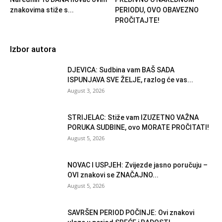
znakovima stiže s...
PERIODU, OVO OBAVEZNO
PROČITAJTE!
Izbor autora
DJEVICA: Sudbina vam BAŠ SADA
ISPUNJAVA SVE ŽELJE, razlog će vas...
August 3, 2026
STRIJELAC: Stiže vam IZUZETNO VAŽNA
PORUKA SUDBINE, ovo MORATE PROČITATI!
August 5, 2026
NOVAC I USPJEH: Zvijezde jasno poručuju –
OVI znakovi se ZNAČAJNO...
August 5, 2026
SAVRŠEN PERIOD POČINJE: Ovi znakovi