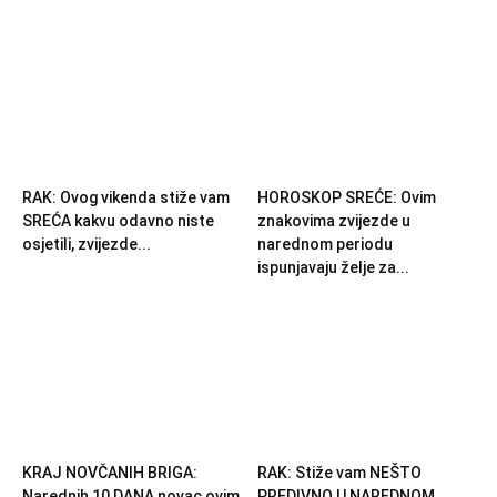
RAK: Ovog vikenda stiže vam
HOROSKOP SREĆE: Ovim
SREĆA kakvu odavno niste
znakovima zvijezde u
osjetili, zvijezde...
narednom periodu
ispunjavaju želje za...
KRAJ NOVČANIH BRIGA:
RAK: Stiže vam NEŠTO
Narednih 10 DANA novac ovim
PREDIVNO U NAREDNOM