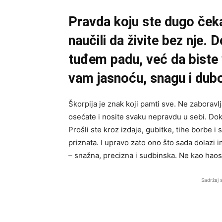
Pravda koju ste dugo čeka
naučili da živite bez nje. 
tuđem padu, već da biste 
vam jasnoću, snagu i dubok
Škorpija je znak koji pamti sve. Ne zaboravlj
osećate i nosite svaku nepravdu u sebi. Dok su
Prošli ste kroz izdaje, gubitke, tihe borbe i si
priznata. I upravo zato ono što sada dolazi
– snažna, precizna i sudbinska. Ne kao haos
Sadržaj 