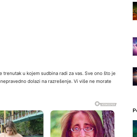
je trenutak u kojem sudbina radi za vas. Sve ono što je
lo nepravedno dolazi na razrešenje. Vi više ne morate
P