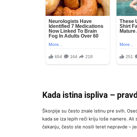
Kada istina ispliva – prav
Škorpije su često znale istinu pre svih. Oseća
kada se iza lepih reči kriju loše namere. Ali 
čekanju, često ste nosili teret nepravde – je