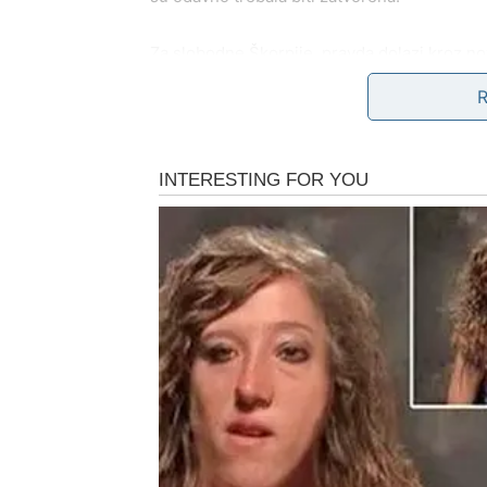
Za slobodne Škorpije, pravda dolazi kroz no
igre, koja ne skriva istinu i koja ne pokušav
a ne na borbi.
Karmička pravda – dugovi s
Škorpija je znak karme i transformacije. Sve 
vam se činilo suviše bolno. Nepravde koje st
samopoštovanju i snazi.
Sada se
karmički krug zatvara
. Oni koji s
postupcima. Ali najvažnije je to što vi više n
čekate priznanje. Pravda dolazi u obliku sl
vraćate unazad.