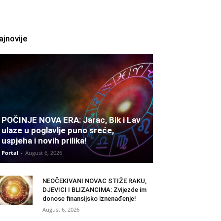
ajnovije
POČINJE NOVA ERA: Jarac, Bik i Lav
ulaze u poglavlje puno sreće,
uspjeha i novih prilika!
Portal
-
August 6, 2026
NEOČEKIVANI NOVAC STIŽE RAKU,
DJEVICI I BLIZANCIMA: Zvijezde im
donose finansijsko iznenađenje!
August 6, 2026