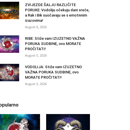
ZVIJEZDE ŠALJU RAZLIČITE
PORUKE: Vodoliju očekuju dani sreće,
a Rak i Bik suočavaju se s emotivnim
izazovima!
August 6, 2026
RIBE: Stiže vam IZUZETNO VAŽNA
PORUKA SUDBINE, ovo MORATE
PROČITATI!
August 5, 2026
VODOLIJA: Stiže vam IZUZETNO
VAŽNA PORUKA SUDBINE, ovo
MORATE PROČITATI!
August 5, 2026
opularno