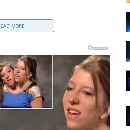
vi početak. U vaš život može ući osoba koja ne igra
a da vas kontroliše. Ljubav se sada gradi na poverenju,
READ MORE
e vraćaju, ali vi ste slobodni
što ste prošli imalo je dublji smisao, čak i onda kada
e doživeli nisu bile kazna, već lekcija – o granicama,
u vam naneli nepravdu suočavaju se sa sopstvenim
iste vezani za prošlost. Vi ne čekate izvinjenje. Ne
obode – oslobađanja od bola, besa i potrebe da se