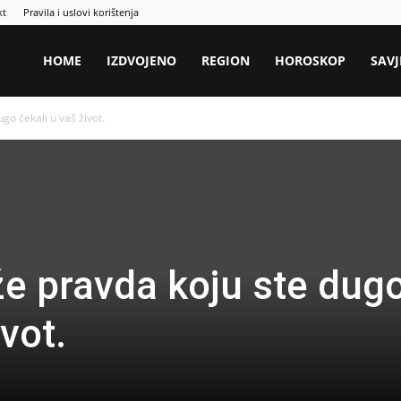
kt
Pravila i uslovi korištenja
HOME
IZDVOJENO
REGION
HOROSKOP
SAVJ
ugo čekali u vaš život.
že pravda koju ste dug
vot.