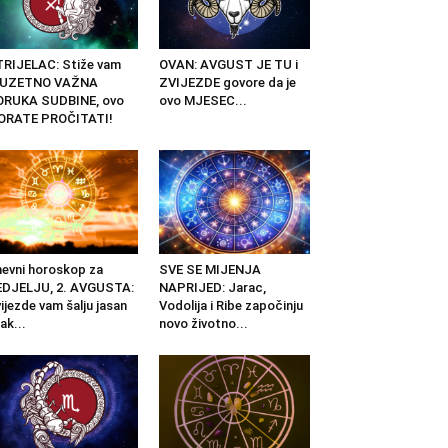
RIJELAC: Stiže vam
OVAN: AVGUST JE TU i
ZUZETNO VAŽNA
ZVIJEZDE govore da je
ORUKA SUDBINE, ovo
ovo MJESEC...
ORATE PROČITATI!
evni horoskop za
SVE SE MIJENJA
EDJELJU, 2. AVGUSTA:
NAPRIJED: Jarac,
ijezde vam šalju jasan
Vodolija i Ribe započinju
ak...
novo životno...