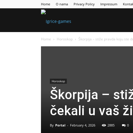
Home
O nama
Privacy Policy
Impressum
Konta
Games
Home
Horoskop
Škorpija – stiže pravda koju ste d
Portal
Horoskop
Škorpija – sti
čekali u vaš ži
By
Portal
-
February 4, 2026
2885
0