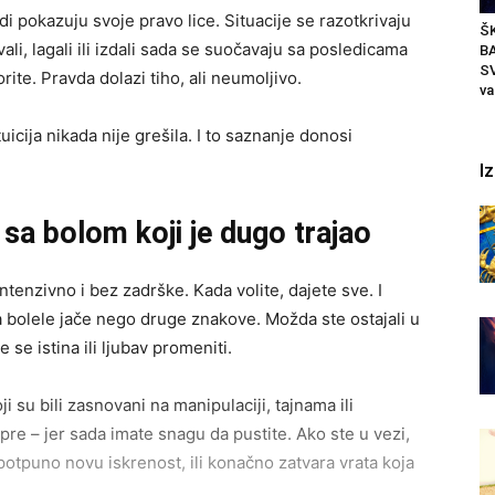
di pokazuju svoje pravo lice. Situacije se razotkrivaju
ŠK
ali, lagali ili izdali sada se suočavaju sa posledicama
B
SV
ite. Pravda dolazi tiho, ali neumoljivo.
va
icija nikada nije grešila. I to saznanje donosi
I
sa bolom koji je dugo trajao
tenzivno i bez zadrške. Kada volite, dajete sve. I
a bolele jače nego druge znakove. Možda ste ostajali u
 se istina ili ljubav promeniti.
ji su bili zasnovani na manipulaciji, tajnama ili
 pre – jer sada imate snagu da pustite. Ako ste u vezi,
potpuno novu iskrenost, ili konačno zatvara vrata koja