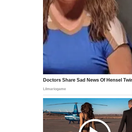
Poslovna pravda – moć se
Na poslovnom planu, Škorpije su često bile
i sposobnost da vidite ono što drugi ne vide
uskraćene prilike, priznanja ili ste bili gurnu
Sada dolazi
pravda kroz povratak moći
. Mo
otvara put ka nečemu što ste dugo želeli, ali
vreme da preuzmu kontrolu – da započnu nešt
sputavalo.
Ovo je period u kojem shvatate koliko ste zap
Unutrašnja pravda – prest