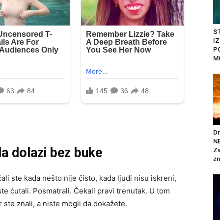
ST
I
P
M
Dn
N
da dolazi bez buke
Zv
zn
li ste kada nešto nije čisto, kada ljudi nisu iskreni,
ste ćutali. Posmatrali. Čekali pravi trenutak. U tom
r ste znali, a niste mogli da dokažete.