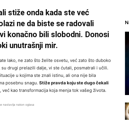
li stiže onda kada ste već
Dolazi ne da biste se radovali
N
vi konačno bili slobodni. Donosi
i unutrašnji mir.
ate lako, ne zato što želite osvetu, već zato što duboko
 drugi prelazili dalje, vi ste ćutali, posmatrali i učili.
tuacije u kojima ste znali istinu, ali ona nije bila
 ima posebnu snagu.
Stiže pravda koju ste dugo čekali
, već kao transformacija koja menja tok vašeg života.
se nastavlja nakon oglasa