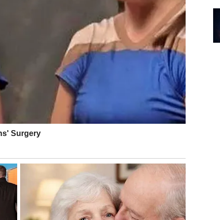
 vraća u vaše ruke
 potcenjene ili pogrešno shvaćene. Vaša dubina, fokus
 ponekad su izazivali strah ili zavist. Možda su vam
ti u senku.
žda dobijate priliku koja vam vraća autoritet. Možda se
 niste mogli da ostvarite. Neki od vas shvataju da je
o svoje ili da se povuku iz okruženja koje ih je
ravo jaki. I više se ne bojite te snage.
ajete da nosite tuđu krivicu