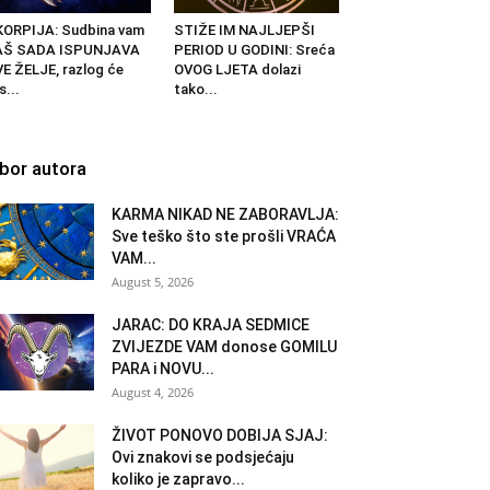
ORPIJA: Sudbina vam
STIŽE IM NAJLJEPŠI
AŠ SADA ISPUNJAVA
PERIOD U GODINI: Sreća
E ŽELJE, razlog će
OVOG LJETA dolazi
s...
tako...
zbor autora
KARMA NIKAD NE ZABORAVLJA:
Sve teško što ste prošli VRAĆA
VAM...
August 5, 2026
JARAC: DO KRAJA SEDMICE
ZVIJEZDE VAM donose GOMILU
PARA i NOVU...
August 4, 2026
ŽIVOT PONOVO DOBIJA SJAJ:
Ovi znakovi se podsjećaju
koliko je zapravo...