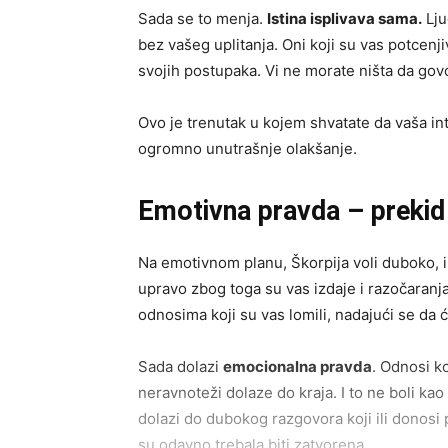
Sada se to menja.
Istina isplivava sama.
Lju
bez vašeg uplitanja. Oni koji su vas potcenjiv
svojih postupaka. Vi ne morate ništa da govor
Ovo je trenutak u kojem shvatate da vaša intu
ogromno unutrašnje olakšanje.
Emotivna pravda – prekid 
Na emotivnom planu, Škorpija voli duboko, in
upravo zbog toga su vas izdaje i razočaranj
odnosima koji su vas lomili, nadajući se da će
Sada dolazi
emocionalna pravda
. Odnosi ko
neravnoteži dolaze do kraja. I to ne boli kao
dolazi do dubokog razgovora koji ili donosi 
su odavno trebala biti zatvorena.