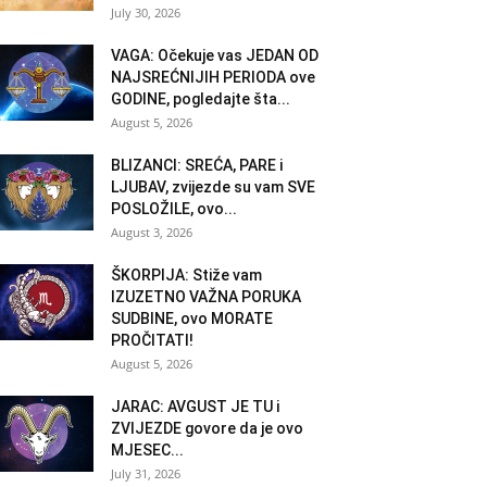
July 30, 2026
VAGA: Očekuje vas JEDAN OD
NAJSREĆNIJIH PERIODA ove
GODINE, pogledajte šta...
August 5, 2026
BLIZANCI: SREĆA, PARE i
LJUBAV, zvijezde su vam SVE
POSLOŽILE, ovo...
August 3, 2026
ŠKORPIJA: Stiže vam
IZUZETNO VAŽNA PORUKA
SUDBINE, ovo MORATE
PROČITATI!
August 5, 2026
JARAC: AVGUST JE TU i
ZVIJEZDE govore da je ovo
MJESEC...
July 31, 2026