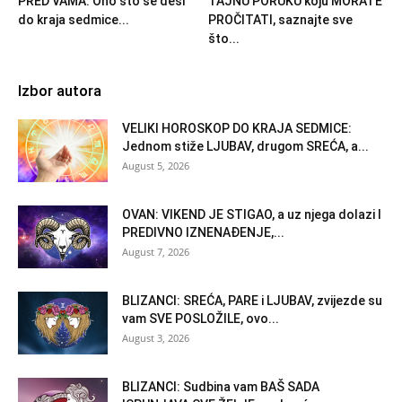
PRED VAMA: Ono što se desi
TAJNU PORUKU koju MORATE
do kraja sedmice...
PROČITATI, saznajte sve
što...
Izbor autora
VELIKI HOROSKOP DO KRAJA SEDMICE:
Jednom stiže LJUBAV, drugom SREĆA, a...
August 5, 2026
OVAN: VIKEND JE STIGAO, a uz njega dolazi I
PREDIVNO IZNENAĐENJE,...
August 7, 2026
BLIZANCI: SREĆA, PARE i LJUBAV, zvijezde su
vam SVE POSLOŽILE, ovo...
August 3, 2026
BLIZANCI: Sudbina vam BAŠ SADA