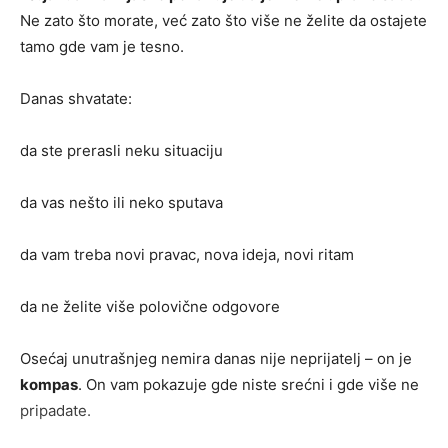
Ne zato što morate, već zato što više ne želite da ostajete
tamo gde vam je tesno.
Danas shvatate:
da ste prerasli neku situaciju
da vas nešto ili neko sputava
da vam treba novi pravac, nova ideja, novi ritam
da ne želite više polovične odgovore
Osećaj unutrašnjeg nemira danas nije neprijatelj – on je
kompas
. On vam pokazuje gde niste srećni i gde više ne
pripadate.