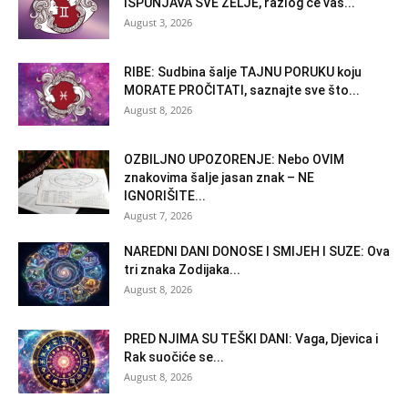
ISPUNJAVA SVE ŽELJE, razlog će vas...
August 3, 2026
RIBE: Sudbina šalje TAJNU PORUKU koju
MORATE PROČITATI, saznajte sve što...
August 8, 2026
OZBILJNO UPOZORENJE: Nebo OVIM
znakovima šalje jasan znak – NE
IGNORIŠITE...
August 7, 2026
NAREDNI DANI DONOSE I SMIJEH I SUZE: Ova
tri znaka Zodijaka...
August 8, 2026
PRED NJIMA SU TEŠKI DANI: Vaga, Djevica i
Rak suočiće se...
August 8, 2026