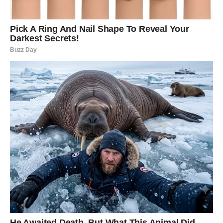
Ono što je posebno važno: danas niste pasivni. Vi
aktivno
tražite promenu
. Možda kroz razgovor, možda kroz
odluku, možda kroz mali, ali simboličan korak. Čak i ako
promena još nije velika spolja, ona je ogromna iznutra.
Danas možete:
preseći naviku koja vas koči
reći „ne“ nečemu što vam više ne prija
odlučiti se za novi plan
započeti nešto što ste dugo odlagali
Strelac danas ne želi sigurnost po cenu slobode. Želi
istinu, širinu i osećaj da ide napred
.