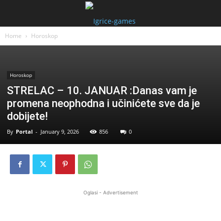
Home
Horoskop
Horoskop
STRELAC – 10. JANUAR :Danas vam je
promena neophodna i učinićete sve da je
dobijete!
By
Portal
-
January 9, 2026
856
0
Oglasi - Advertisement