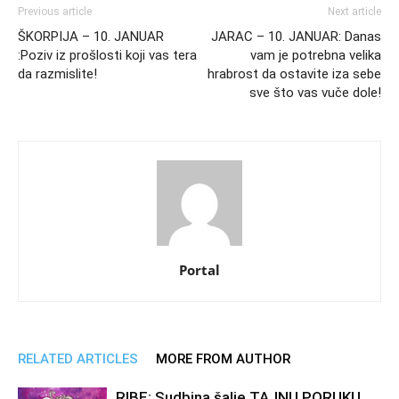
Previous article
Next article
ŠKORPIJA – 10. JANUAR
JARAC – 10. JANUAR: Danas
:Poziv iz prošlosti koji vas tera
vam je potrebna velika
da razmislite!
hrabrost da ostavite iza sebe
sve što vas vuče dole!
Portal
RELATED ARTICLES
MORE FROM AUTHOR
RIBE: Sudbina šalje TAJNU PORUKU