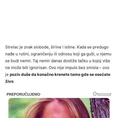
Strelac je znak slobode, širine i istine. Kada se predugo
nađe u rutini, ograničenju ili odnosu koji ga guši, u njemu
se budi nemir. Taj nemir danas dostiže tačku u kojoj više
ne može biti ignorisan. Ovo nije impuls bez smisla – ovo
je
poziv duše da konačno krenete tamo gde se osećate
živo
.