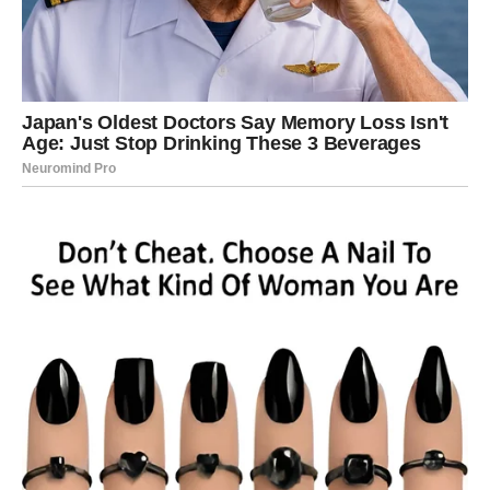
ili pokazati da je vreme za drugačiji put
Ako partner razume vašu potrebu za promenom – odnos
može dobiti novu energiju. Ako ne – vi danas jasno vidite
gde stojite.
Slobodni Strelčevi danas osećaju snažan poriv da
izađu
iz emotivne stagnacije
. Možete se odlučiti na prvi korak,
poruku, susret ili čak na potpuno novo poznanstvo. Ovo
je dan kada ne čekate da se stvari dese – vi ih pokrećete.
Poruka ljubavi za Strelca danas:
Ne izdaješ nikoga time što biraš sebe.
PROMENA KAO ČIN HRABROSTI