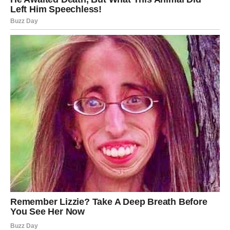
UNUTRAŠNJE STANJE: DOSTA
JE BILO ČEKANJA
U vašim mislima danas dominira rečenica:
„Moram nešto
da promenim.“
I to nije slabost – to je snaga. Vi više ne
želite da se prilagođavate nečemu što vas ne ispunjava. I
ne osećate krivicu zbog toga.
Ovo je dan kada:
shvatate da imate pravo da tražite više
prestajete da umanjujete svoje potrebe