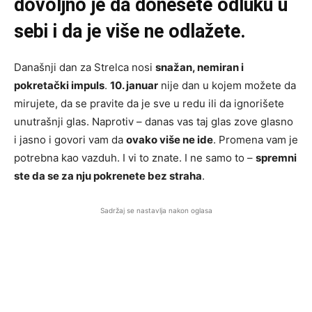
dovoljno je da donesete odluku u
sebi i da je više ne odlažete.
Današnji dan za Strelca nosi
snažan, nemiran i
pokretački impuls
.
10. januar
nije dan u kojem možete da
mirujete, da se pravite da je sve u redu ili da ignorišete
unutrašnji glas. Naprotiv – danas vas taj glas zove glasno
i jasno i govori vam da
ovako više ne ide
. Promena vam je
potrebna kao vazduh. I vi to znate. I ne samo to –
spremni
ste da se za nju pokrenete bez straha
.
Sadržaj se nastavlja nakon oglasa