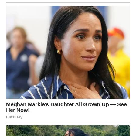
prihvatate da niste stvoreni za stagnaciju
birate put koji vas plaši – ali vas raduje
Strah može postojati, ali
ne zaustavlja vas
. A to je ključna
razlika.