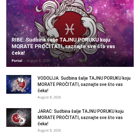
RIBE: Sudbina šalje TAJNU PORUKU koju
MORATE PROČITATI, saznajte sve što vas
čeka!
Portal
-
August 8, 2026
VODOLIJA: Sudbina šalje TAJNU PORUKU koju
MORATE PROČITATI, saznajte sve što vas
čeka!
August 8, 2026
JARAC: Sudbina šalje TAJNU PORUKU koju
MORATE PROČITATI, saznajte sve što vas
čeka!
August 8, 2026