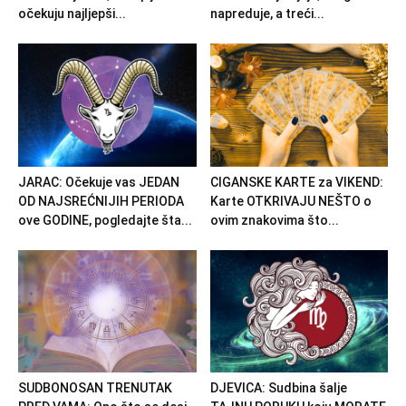
očekuju najljepši...
napreduje, a treći...
JARAC: Očekuje vas JEDAN
CIGANSKE KARTE za VIKEND:
OD NAJSREĆNIJIH PERIODA
Karte OTKRIVAJU NEŠTO o
ove GODINE, pogledajte šta...
ovim znakovima što...
SUDBONOSAN TRENUTAK
DJEVICA: Sudbina šalje