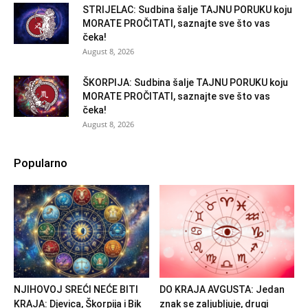
STRIJELAC: Sudbina šalje TAJNU PORUKU koju
MORATE PROČITATI, saznajte sve što vas
čeka!
August 8, 2026
ŠKORPIJA: Sudbina šalje TAJNU PORUKU koju
MORATE PROČITATI, saznajte sve što vas
čeka!
August 8, 2026
Popularno
NJIHOVOJ SREĆI NEĆE BITI
DO KRAJA AVGUSTA: Jedan
KRAJA: Djevica, Škorpija i Bik
znak se zaljubljuje, drugi