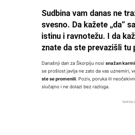
Sudbina vam danas ne traž
svesno. Da kažete „da“ s
istinu i ravnotežu. I da ka
znate da ste prevazišli tu 
Današnji dan za Škorpiju nosi
snažan karmi
se prošlost javlja ne zato da vas uznemiri, 
ste se promenili
. Poziv, poruka ili neočekivn
slučajno i ne dolazi bez razloga.
Sadržaj 