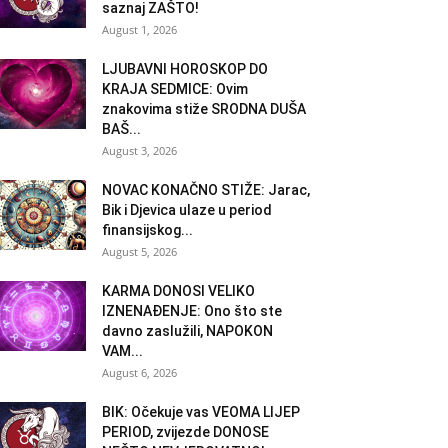
saznaj ZAŠTO!
August 1, 2026
LJUBAVNI HOROSKOP DO
KRAJA SEDMICE: Ovim
znakovima stiže SRODNA DUŠA
BAŠ...
August 3, 2026
NOVAC KONAČNO STIŽE: Jarac,
Bik i Djevica ulaze u period
finansijskog...
August 5, 2026
KARMA DONOSI VELIKO
IZNENAĐENJE: Ono što ste
davno zaslužili, NAPOKON
VAM...
August 6, 2026
BIK: Očekuje vas VEOMA LIJEP
PERIOD, zvijezde DONOSE