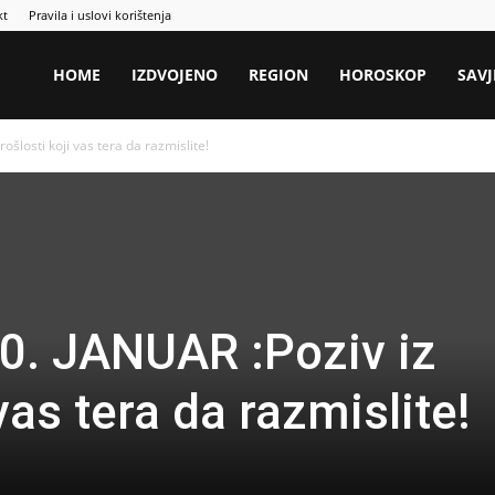
kt
Pravila i uslovi korištenja
HOME
IZDVOJENO
REGION
HOROSKOP
SAVJ
ošlosti koji vas tera da razmislite!
0. JANUAR :Poziv iz
vas tera da razmislite!