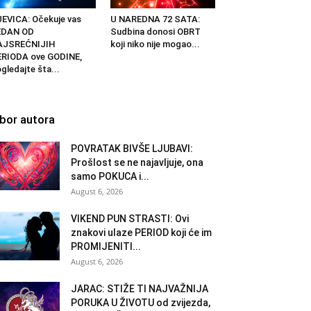
EVICA: Očekuje vas
U NAREDNA 72 SATA:
EDAN OD
Sudbina donosi OBRT
AJSREĆNIJIH
koji niko nije mogao...
RIODA ove GODINE,
gledajte šta...
zbor autora
POVRATAK BIVŠE LJUBAVI:
Prošlost se ne najavljuje, ona
samo POKUCA i...
August 6, 2026
VIKEND PUN STRASTI: Ovi
znakovi ulaze PERIOD koji će im
PROMIJENITI...
August 6, 2026
JARAC: STIŽE TI NAJVAŽNIJA
PORUKA U ŽIVOTU od zvijezda,