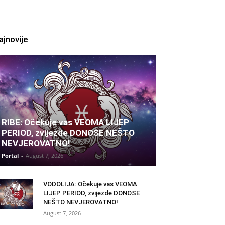
ajnovije
RIBE: Očekuje vas VEOMA LIJEP
PERIOD, zvijezde DONOSE NEŠTO
NEVJEROVATNO!
Portal
-
August 7, 2026
VODOLIJA: Očekuje vas VEOMA
LIJEP PERIOD, zvijezde DONOSE
NEŠTO NEVJEROVATNO!
August 7, 2026