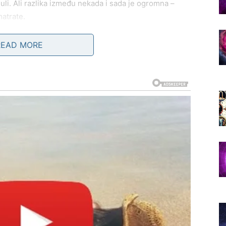
nuli. Ali razlika između nekada i sada je ogromna –
atrate.
vas naterati da još jasnije sagledate gde ste sada i šta
READ MORE
oliko vam sadašnji odnos pruža više nego što ste nekada
kciju?
u mira ili nemira
. Ako kontakt budi nemir, sumnju i
na. Ako budi smirenost i jasnoću – možda je vreme za
RAZMIŠLJANJE KOJE MENJA