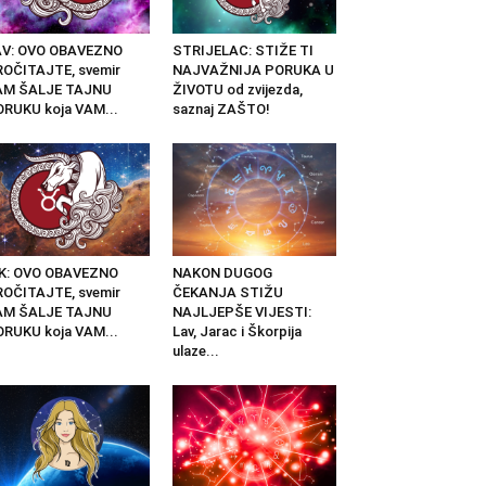
AV: OVO OBAVEZNO
STRIJELAC: STIŽE TI
OČITAJTE, svemir
NAJVAŽNIJA PORUKA U
AM ŠALJE TAJNU
ŽIVOTU od zvijezda,
RUKU koja VAM...
saznaj ZAŠTO!
IK: OVO OBAVEZNO
NAKON DUGOG
OČITAJTE, svemir
ČEKANJA STIŽU
AM ŠALJE TAJNU
NAJLJEPŠE VIJESTI:
RUKU koja VAM...
Lav, Jarac i Škorpija
ulaze...