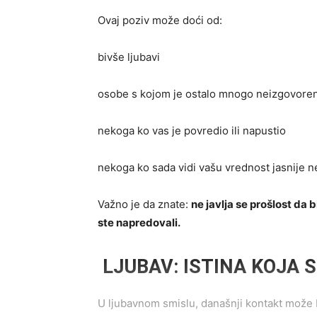
Ovaj poziv može doći od:
bivše ljubavi
osobe s kojom je ostalo mnogo neizgovore
nekoga ko vas je povredio ili napustio
nekoga ko sada vidi vašu vrednost jasnije n
Važno je da znate:
ne javlja se prošlost da 
ste napredovali.
LJUBAV: ISTINA KOJA S
U ljubavnom smislu, današnji kontakt može 