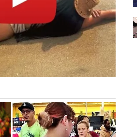
 što vas poziv iz prošlosti
tera da razmislite
, ali ne na
tražite odgovore od drugih. Vi ih nalazite u sebi.
. Vi više niste ta osoba. I to je najveća pobeda.
a. Čak i ako razgovor bude kratak ili se ne desi
 gubi moć jer vi više ne reagujete isto.