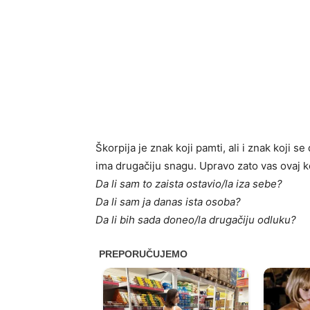
Škorpija je znak koji pamti, ali i znak koji 
ima drugačiju snagu. Upravo zato vas ovaj kon
Da li sam to zaista ostavio/la iza sebe?
Da li sam ja danas ista osoba?
Da li bih sada doneo/la drugačiju odluku?