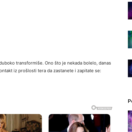
se duboko transformiše. Ono što je nekada bolelo, danas
takt iz prošlosti tera da zastanete i zapitate se:
P