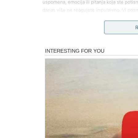
uspomena, emocija ili pitanja koja ste potis
danas više ne reagujete impulsivno. Vi posm
Ako ste u vezi, ovaj poziv iz prošlosti može 
imate. Možda shvatite koliko ste porasli, k
mislili da je moguće.
Ako ste slobodni, suočavate se sa pitanjem:
Da li je ovo zatvoren krug ili još uvek ima le
Odgovor nije u emociji – već u
vašem osećaj
staru bol – to je znak da je ta priča završe
razgovor, ali bez iluzija.
UNUTRAŠNJI PROCES: 