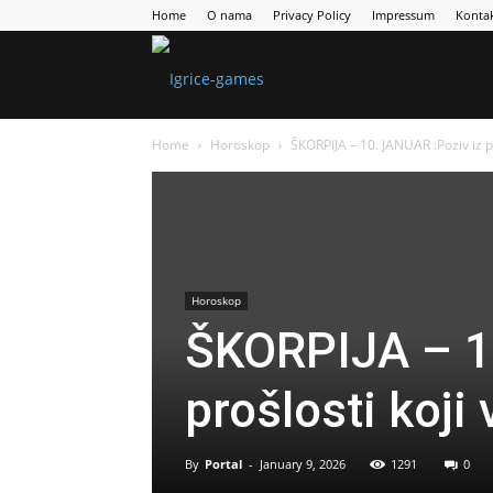
Home
O nama
Privacy Policy
Impressum
Konta
Games
Home
Horoskop
ŠKORPIJA – 10. JANUAR :Poziv iz pr
Portal
Horoskop
ŠKORPIJA – 1
prošlosti koji 
By
Portal
-
January 9, 2026
1291
0