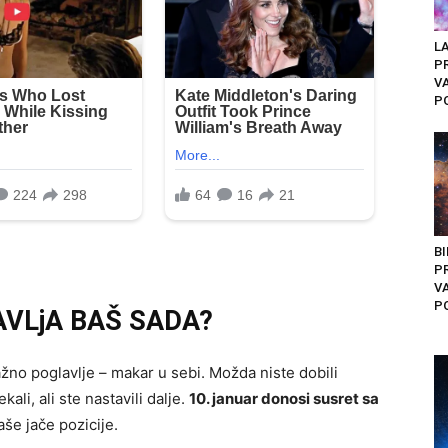
L
PR
V
PO
B
PR
V
PO
VLjA BAŠ SADA?
žno poglavlje – makar u sebi. Možda niste dobili
kali, ali ste nastavili dalje.
10. januar donosi susret sa
aše jače pozicije.