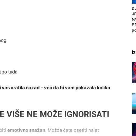
DJ
J
N
PE
po
nog
I
ego tada
bi vas vratila nazad – već da bi vam pokazala koliko
E VIŠE NE MOŽE IGNORISATI
biti
emotivno snažan
. Možda ćete osetiti nalet