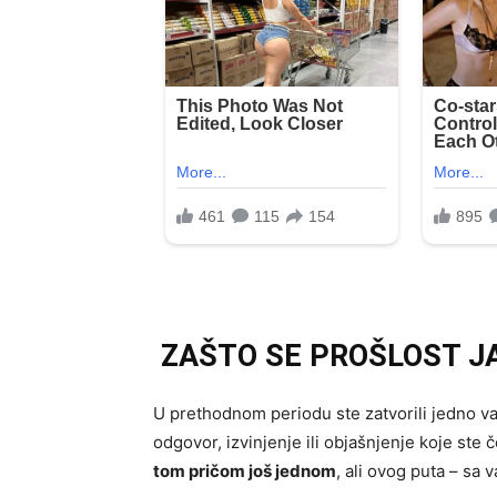
ZAŠTO SE PROŠLOST JA
U prethodnom periodu ste zatvorili jedno va
odgovor, izvinjenje ili objašnjenje koje ste če
tom pričom još jednom
, ali ovog puta – sa v