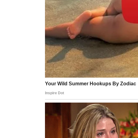
PERSPEKTIVU
Ono što je najvažnije kod ovog dana jeste to
način koji slabi – već koji jača. Vi danas ne 
Moguće je da se zapitate:
zašto ste nekada pristajali na manje
zašto ste ćutali kada je trebalo da govorite
zašto ste ostajali tamo gde vas nisu birali
Ali umesto gorčine – dolazi
snaga spoznaje
Ovo je dan zatvaranja jednog karmičkog krug
direktno, u vama se nešto završava. Prošlost