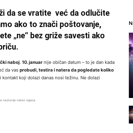
i da se vratite već da odlučite
amo ako to znači poštovanje,
N
žete „ne“ bez griže savesti ako
priču.
čki naboj
.
10. januar
nije običan datum – to je dan kada
već da vas
probudi, testira i natera da pogledate koliko
i kontakt koji dolazi danas nosi težinu. Ne dolazi
se nastavlja nakon oglasa