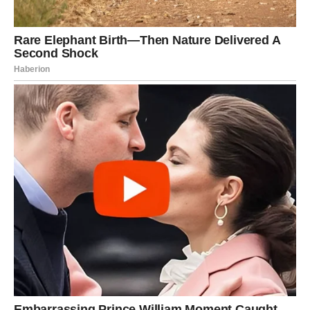
privlačite osobu koja vam donosi osećaj doma, a ne
nemira. Ljubav postaje mesto odmora, a ne borbe.
Poruka za Bika:
Kada biraš mir – sudbina ti daje sve ostalo.
OVAN – KADA SE BORBA
ZAVRŠAVA I POČINJU POBEDE
Ovan ulazi u dane u kojima se
konačno oseća snažno, ali
rasterećeno
. Iza vas je period stalnih izazova, konflikata i
potrebe da se dokazujete. Borili ste se više nego što je
bilo pošteno. Sada se energija menja – i to naglo, ali u
vašu korist.