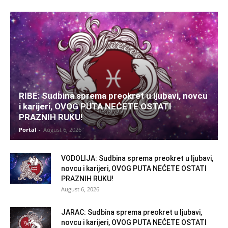
RIBE: Sudbina sprema preokret u ljubavi, novcu
i karijeri, OVOG PUTA NEĆETE OSTATI
PRAZNIH RUKU!
Portal
-
August 6, 2026
VODOLIJA: Sudbina sprema preokret u ljubavi,
novcu i karijeri, OVOG PUTA NEĆETE OSTATI
PRAZNIH RUKU!
August 6, 2026
JARAC: Sudbina sprema preokret u ljubavi,
novcu i karijeri, OVOG PUTA NEĆETE OSTATI