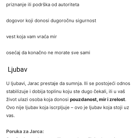
priznanje ili podrška od autoriteta
dogovor koji donosi dugoročnu sigurnost
vest koja vam vraća mir
osećaj da konačno ne morate sve sami
Ljubav
U ljubavi, Jarac prestaje da sumnja. Ili se postojeći odnos
stabilizuje i dobija toplinu koju ste dugo čekali, ili u vaš
život ulazi osoba koja donosi
pouzdanost, mir i zrelost
.
Ovo nije ljubav koja iscrpljuje – ovo je ljubav koja stoji uz
vas.
Poruka za Jarca: