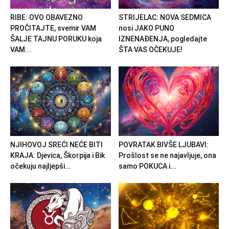
RIBE: OVO OBAVEZNO
STRIJELAC: NOVA SEDMICA
PROČITAJTE, svemir VAM
nosi JAKO PUNO
ŠALJE TAJNU PORUKU koja
IZNENAĐENJA, pogledajte
VAM...
ŠTA VAS OČEKUJE!
NJIHOVOJ SREĆI NEĆE BITI
POVRATAK BIVŠE LJUBAVI:
KRAJA: Djevica, Škorpija i Bik
Prošlost se ne najavljuje, ona
očekuju najljepši...
samo POKUCA i...