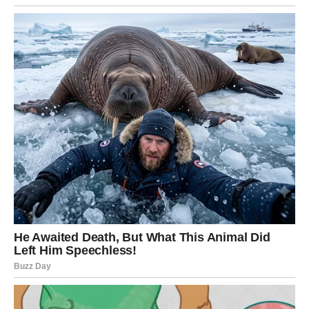
Ljubav
U ljubavi, Ovan prestaje da ulazi u odnose u kojima mora
da se dokazuje. Sada birate
jasnoću, strast i poštovanje
.
Ako ste u vezi, odnos dobija novu snagu. Ako ste sami,
privlačite osobu koja vas vidi kao ravnopravnog partnera.
Poruka za Ovna:
Kada prestaneš da se boriš protiv života – život počinje
da radi za tebe.