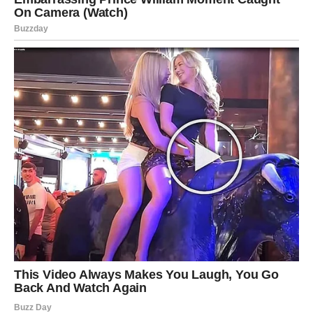
Šta Ovna čini srećnikom narednih dana?
Dolazi odluka ili događaj koji vam vraća
ličnu moć
. Ne
morate više da se borite da biste bili primećeni. Stvari se
rešavaju lakše, a prepreke se sklanjaju same.
Mogući su:
uspeh bez sukoba
pobeda nad starim problemom
prilika da se istaknete
povratak samopouzdanja i fokusa