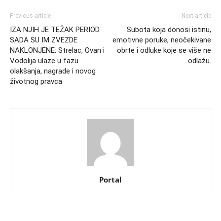
Previous article
Next article
IZA NJIH JE TEŽAK PERIOD
Subota koja donosi istinu,
SADA SU IM ZVEZDE
emotivne poruke, neočekivane
NAKLONJENE: Strelac, Ovan i
obrte i odluke koje se više ne
Vodolija ulaze u fazu
odlažu.
olakšanja, nagrade i novog
životnog pravca
Portal