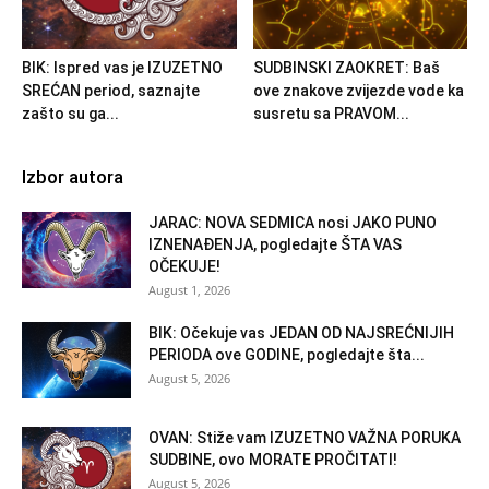
BIK: Ispred vas je IZUZETNO
SUDBINSKI ZAOKRET: Baš
SREĆAN period, saznajte
ove znakove zvijezde vode ka
zašto su ga...
susretu sa PRAVOM...
Izbor autora
JARAC: NOVA SEDMICA nosi JAKO PUNO
IZNENAĐENJA, pogledajte ŠTA VAS
OČEKUJE!
August 1, 2026
BIK: Očekuje vas JEDAN OD NAJSREĆNIJIH
PERIODA ove GODINE, pogledajte šta...
August 5, 2026
OVAN: Stiže vam IZUZETNO VAŽNA PORUKA
SUDBINE, ovo MORATE PROČITATI!
August 5, 2026