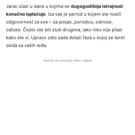
Jarac ulazi u dane u kojima se
dugogodišnja istrajnost
konačno isplaćuje
. Iza vas je period u kojem ste nosili
odgovornost za sve – za posao, porodicu, odnose,
odluke. Često ste bili stub drugima, iako niko nije pitao
kako ste vi. Upravo zato sada dolazi faza u kojoj se teret
skida sa vaših leđa.
Sadržaj se nastavlja nakon oglasa