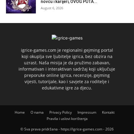
novcu i karijeri, OVOG PUTA...
August 6, 2026
igrice-games.com je regionalni gejming portal
koji okuplja sve ljubitelje igrica, bez obzira na
uzrast. Naša misija je da pružimo zabavan,
informativan i interaktivan sadržaj koji uključuje
preporuke online igrica, recenzije, gejming
vijesti, tutorijale, kao i savjete za roditelje i
edukativne igre za djecu.
Home
O nama
Privacy Policy
Impressum
Kontakt
Pravila i uslovi korištenja
© Sva prava pridržana - https://igrice-games.com - 2026