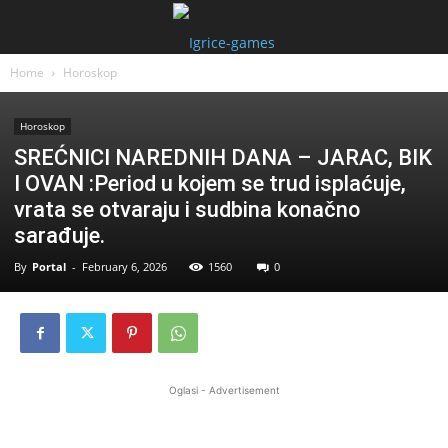
Home
Horoskop
Horoskop
SREĆNICI NAREDNIH DANA – JARAC, BIK
I OVAN :Period u kojem se trud isplaćuje,
vrata se otvaraju i sudbina konačno
sarađuje.
By
Portal
-
February 6, 2026
1560
0
Oglasi - Advertisement