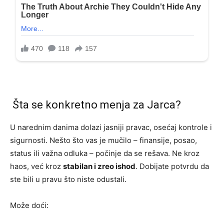
Šta se konkretno menja za Jarca?
U narednim danima dolazi jasniji pravac, osećaj kontrole i
sigurnosti. Nešto što vas je mučilo – finansije, posao,
status ili važna odluka – počinje da se rešava. Ne kroz
haos, već kroz
stabilan i zreo ishod
. Dobijate potvrdu da
ste bili u pravu što niste odustali.
Može doći: