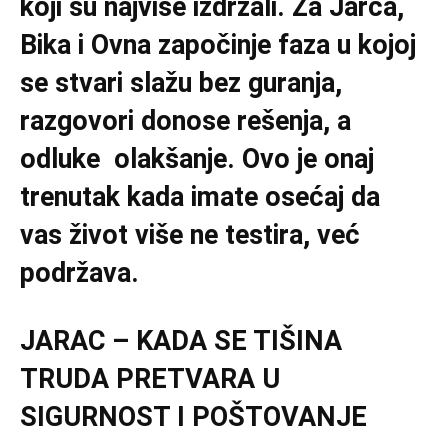
koji su najviše izdržali. Za Jarca,
Bika i Ovna započinje faza u kojoj
se stvari slažu bez guranja,
razgovori donose rešenja, a
odluke olakšanje. Ovo je onaj
trenutak kada imate osećaj da
vas život više ne testira, već
podržava.
JARAC – KADA SE TIŠINA
TRUDA PRETVARA U
SIGURNOST I POŠTOVANJE