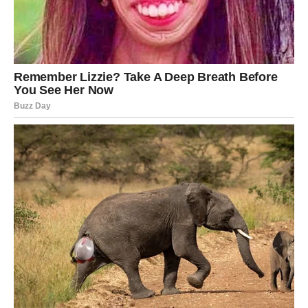
Posebno su naglašeni
novac, stabilnost i svakodnevni
mir
. Može doći do finansijskog olakšanja, pametne prilike
ili odluke koja vam dugoročno donosi sigurnost.
Očekujte:
smanjenje briga vezanih za egzistenciju
povoljan dogovor ili dobit
emotivno smirenje
povratak vere u sopstvene izbore
Ljubav
U ljubavi, Bik ulazi u fazu
bliskosti i poverenja
. Ako ste u
vezi, odnos se smiruje i postaje dublji. Ako ste sami,