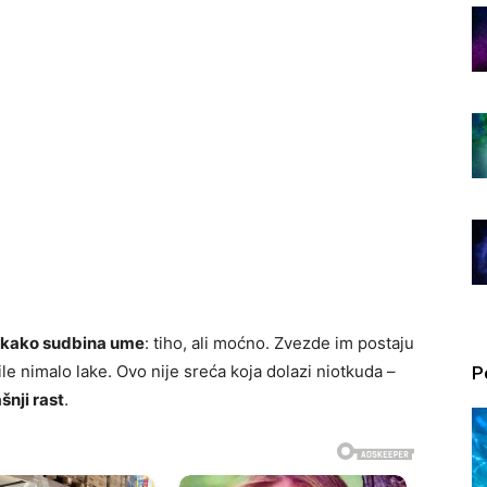
 kako sudbina ume
: tiho, ali moćno. Zvezde im postaju
bile nimalo lake. Ovo nije sreća koja dolazi niotkuda –
P
šnji rast
.