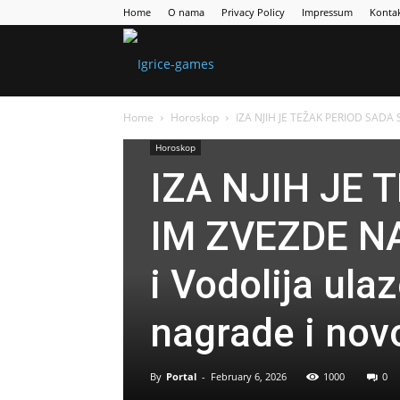
Home
O nama
Privacy Policy
Impressum
Konta
Games
Home
Horoskop
IZA NJIH JE TEŽAK PERIOD SADA 
Portal
Horoskop
IZA NJIH JE 
IM ZVEZDE NA
i Vodolija ula
nagrade i nov
By
Portal
-
February 6, 2026
1000
0