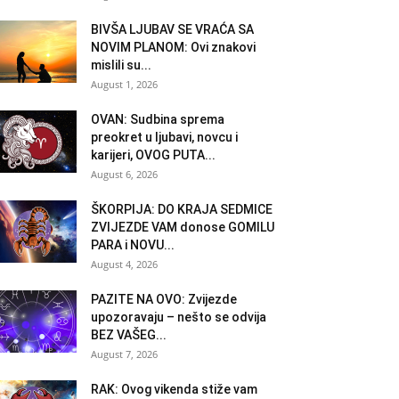
BIVŠA LJUBAV SE VRAĆA SA
NOVIM PLANOM: Ovi znakovi
mislili su...
August 1, 2026
OVAN: Sudbina sprema
preokret u ljubavi, novcu i
karijeri, OVOG PUTA...
August 6, 2026
ŠKORPIJA: DO KRAJA SEDMICE
ZVIJEZDE VAM donose GOMILU
PARA i NOVU...
August 4, 2026
PAZITE NA OVO: Zvijezde
upozoravaju – nešto se odvija
BEZ VAŠEG...
August 7, 2026
RAK: Ovog vikenda stiže vam