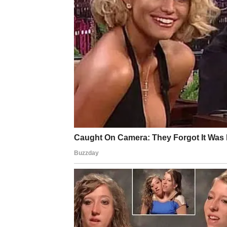
Poruka za Ovna:
Najveća pobeda je ona u kojoj više nema p
VODOLIJA – IZ UNUTRA
AUTENTIČNOST
Vodolija je prošla kroz period dubokog
unut
smireno, ali iznutra ste se lomili između sta
postajete. Osećaj nepripadanja, emotivne zb
vama dešava buđenje – ali buđenje koje nije 
Sada dolazi jasnoća.