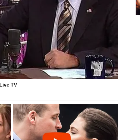
otrebe za borbom.
ŠNJEG HAOSA U SLOBODU I
rašnjeg preispitivanja
. Spolja ste možda delovali
rog i novog, između onoga što ste bili i onoga što
unjenosti i unutrašnjeg nemira bio je znak da se u
bilo nimalo prijatno.