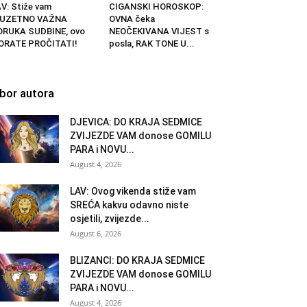
V: Stiže vam
CIGANSKI HOROSKOP:
ZUZETNO VAŽNA
OVNA čeka
ORUKA SUDBINE, ovo
NEOČEKIVANA VIJEST s
ORATE PROČITATI!
posla, RAK TONE U...
zbor autora
DJEVICA: DO KRAJA SEDMICE
ZVIJEZDE VAM donose GOMILU
PARA i NOVU...
August 4, 2026
LAV: Ovog vikenda stiže vam
SREĆA kakvu odavno niste
osjetili, zvijezde...
August 6, 2026
BLIZANCI: DO KRAJA SEDMICE
ZVIJEZDE VAM donose GOMILU
PARA i NOVU...
August 4, 2026