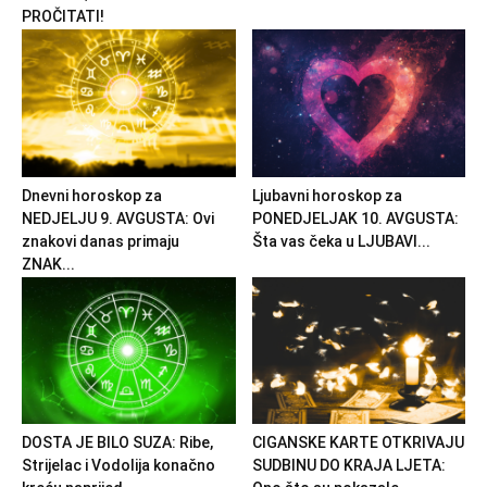
PROČITATI!
Dnevni horoskop za
Ljubavni horoskop za
NEDJELJU 9. AVGUSTA: Ovi
PONEDJELJAK 10. AVGUSTA:
znakovi danas primaju
Šta vas čeka u LJUBAVI...
ZNAK...
DOSTA JE BILO SUZA: Ribe,
CIGANSKE KARTE OTKRIVAJU
Strijelac i Vodolija konačno
SUDBINU DO KRAJA LJETA: