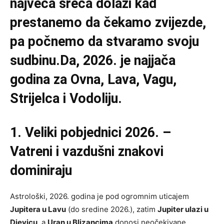
najveća sreća dolazi kad
prestanemo da čekamo zvijezde,
pa počnemo da stvaramo svoju
sudbinu.Da, 2026. je najjača
godina za Ovna, Lava, Vagu,
Strijelca i Vodoliju.
1. Veliki pobjednici 2026. –
Vatreni i vazdušni znakovi
dominiraju
Astrološki, 2026. godina je pod ogromnim uticajem
Jupitera u Lavu
(do sredine 2026.), zatim
Jupiter ulazi u
Djevicu
, a
Uran u Blizancima
donosi neočekivane