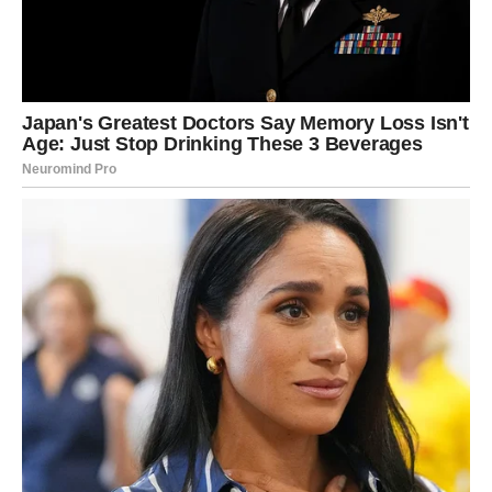
Karijera i novac
– Godina slave i priznanja. Lavovi koji
rade u kreativnim profesijama, umjetnosti, marketingu,
influenserstvu, glumi, dizajnu – imaju šansu da postanu
zvijezde. Mogući su i veliki ugovori, sponzorstva,
nagrade. Finansijski najjači period: maj–avgust.
Ljubav
– Lavovi će biti neodoljivi. Samci – romanse koje
izgledaju kao iz filma. U vezi – partner će te gledati kao
da si najvrednija osoba na svijetu. Mnogi će se vjenčati ili
roditi djeca.
Zdravlje i lični rast
– Sjajno vrijeme za ulaganje u sebe:
nova frizura, garderoba, teretana, putovanja. Osjećat ćeš
se moćno i samouvjereno.
Savjet za Lava
: Ne boji se da zablistaš. Što više dijeliš
svoju svjetlost, više je primaš nazad.