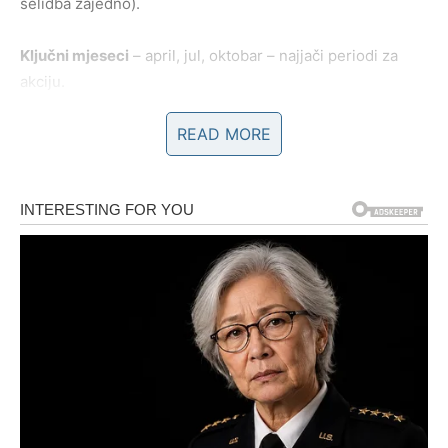
selidba zajedno).
Ključni mjeseci
– april, jul, oktobar – najjači periodi za
akciju.
READ MORE
Savjet za Ovna
: Ne čekaj savršen trenutak. Ako ti se
nešto čini 70% dobro – kreni! Sreća te čeka na putu, ne
na kauču.
3. Lav – Kraljevska 2026. –
povratak na tron
Lavovi, nakon nekoliko izazovnih godina, konačno dolaze
na svoje.
Jupiter u Lavu
(januar–jul 2026.) je doslovno
„tvoj Jupiter“ – donosi sjaj, popularnost, ljubav, novac i
osjećaj da si ponovo u centru svemira.