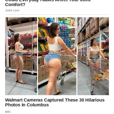
pokrenuti nešto sa prijateljem/partnerom.
Novac
– Stabilan rast. Ljeto i jesen – najbolje vrijeme za
investicije, kupovinu nekretnina ili automobila.
Savjet za Vagu
: Vjeruj svojoj intuiciji u odnosima. Ako ti
neko „smeta“ na dušu – to je znak da nije za tebe.
5. Strijelac – Avantura, sloboda i
neočekivana sreća
Strijelac je 2026. kao ptica koja je konačno izašla iz
kaveza.
Jupiter u Lavu
osvjetljava njihovu 9. kuću
(putovanja, učenje, duhovnost), a kasnije u Djevici donosi
sreću u poslu i zdravlju.