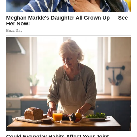
4. Vaga – Godina harmonije,
ljubavi i pravih partnerstava
Vage su 2026. u jednoj od najljepših faza u posljednjih 12
godina.
Jupiter u Lavu
osvjetljava njihov 11. kuću
(prijatelji, timovi, snovi), a kasnije u Djevici donosi
stabilnost u finansijama i poslu.
Ljubav
– Najjači sektor godine! Samci će upoznati nekoga
ko je „ono pravo“. Veze započete 2026. imaju ogroman
potencijal za brak. Oni koji su već u vezi – duboko
zbližavanje, romantična putovanja, obnavljanje zavjeta.
Karijera
– Odlična godina za timski rad, saradnju,
pregovore. Mnoge Vage će dobiti partnerstvo u poslu ili