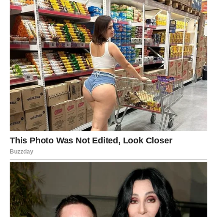
finansijska sreća i revolucija
Vodolije će 2026. imati jednu od najluđih finansijskih
godina.
Pluton u Vodoliji
+
Uran u Blizancima
donose
neočekivane prilike: nagrade, nasledstva, dobitci na
lutriji, kripto ili investicije.
Novac
– Najjači periodi: februar–april i septembar–
novembar. Mnogi Vodolije će doživjeti „nagli skok“ – od
nule do šestocifrene sume.
Karijera
– Inovacije, tehnologija, društvene mreže,
humanitarni projekti – tu su najveće šanse.
Ljubav
– Veze su slobodne i nekonvencionalne. Samci
privlače ekscentrične, pametne partnere.