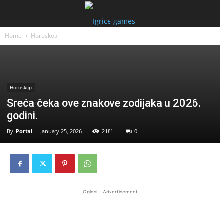
Home
Horoskop
Horoskop
Sreća čeka ove znakove zodijaka u 2026.
godini.
By
Portal
-
January 25, 2026
2181
0
Oglasi - Advertisement