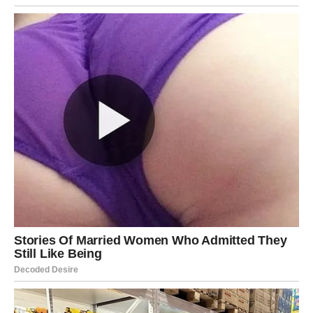
Putovanja i selidbe
– Godina velikih putovanja: Azija,
Amerika, daleke zemlje. Mnogi Strijelci će se preseliti u
drugu državu ili grad.
Karijera
– Uspjeh u međunarodnim projektima, online
biznisu, obrazovanju, turizmu. Neočekivane prilike iz
inostranstva.
Ljubav
– Strastvene romanse na putovanjima. Samci –
ljubav na prvi pogled u avionu, na festivalu ili na nekom
egzotičnom mjestu.
Savjet za Strijelca
: Idi tamo gdje te srce vuče – čak i ako
izgleda ludo. Sreća te čeka izvan zone komfora.
6. Vodolija – Neočekivana