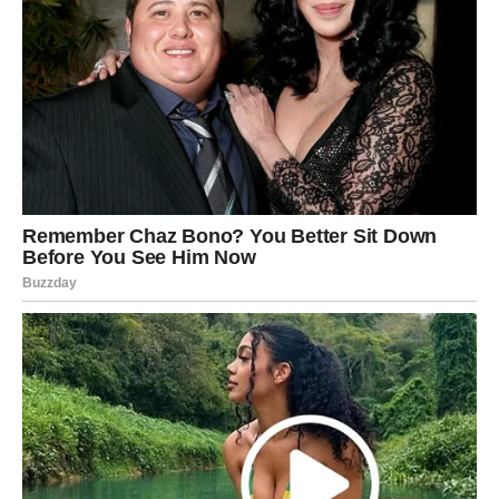
Savjet za Vodoliju
: Ne troši sve odjednom. Pametno
investiraj dio neočekivanog novca.