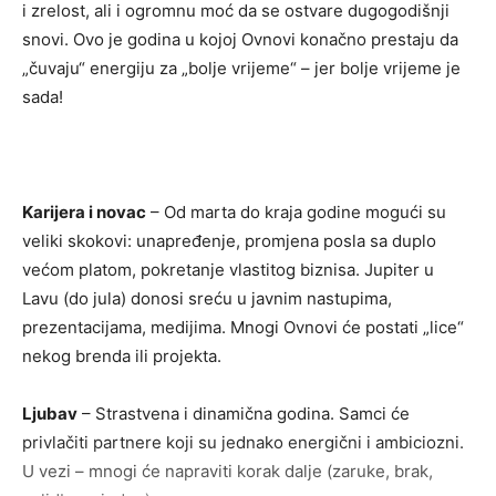
i zrelost, ali i ogromnu moć da se ostvare dugogodišnji
snovi. Ovo je godina u kojoj Ovnovi konačno prestaju da
„čuvaju“ energiju za „bolje vrijeme“ – jer bolje vrijeme je
sada!
Karijera i novac
– Od marta do kraja godine mogući su
veliki skokovi: unapređenje, promjena posla sa duplo
većom platom, pokretanje vlastitog biznisa. Jupiter u
Lavu (do jula) donosi sreću u javnim nastupima,
prezentacijama, medijima. Mnogi Ovnovi će postati „lice“
nekog brenda ili projekta.
Ljubav
– Strastvena i dinamična godina. Samci će
privlačiti partnere koji su jednako energični i ambiciozni.
U vezi – mnogi će napraviti korak dalje (zaruke, brak,