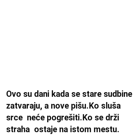
Ovo su dani kada se stare sudbine
zatvaraju, a nove pišu.Ko sluša
srce neće pogrešiti.Ko se drži
straha ostaje na istom mestu.