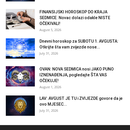
FINANSIJSKI HOROSKOP DO KRAJA
SEDMICE: Novac dolazi odakle NISTE
OČEKIVALI!
August 5, 2026
Dnevni horoskop za SUBOTU 1. AVGUSTA:
Otkrijte šta vam zvijezde nose...
July 31, 2026
OVAN: NOVA SEDMICA nosi JAKO PUNO
IZNENAĐENJA, pogledajte ŠTA VAS
OČEKUJE!
August 1, 2026
LAV: AVGUST JE TU i ZVIJEZDE govore da je
ovo MJESEC...
July 31, 2026