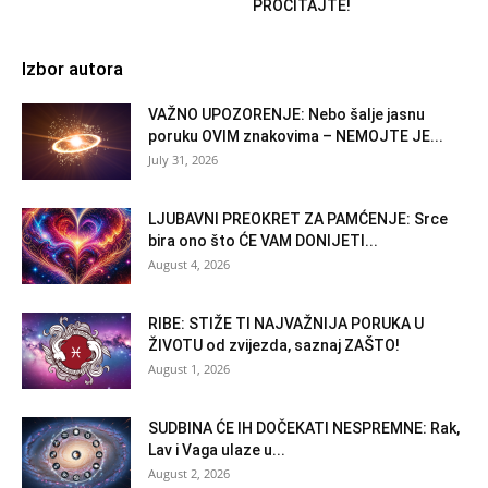
PROČITAJTE!
Izbor autora
VAŽNO UPOZORENJE: Nebo šalje jasnu
poruku OVIM znakovima – NEMOJTE JE...
July 31, 2026
LJUBAVNI PREOKRET ZA PAMĆENJE: Srce
bira ono što ĆE VAM DONIJETI...
August 4, 2026
RIBE: STIŽE TI NAJVAŽNIJA PORUKA U
ŽIVOTU od zvijezda, saznaj ZAŠTO!
August 1, 2026
SUDBINA ĆE IH DOČEKATI NESPREMNE: Rak,
Lav i Vaga ulaze u...
August 2, 2026