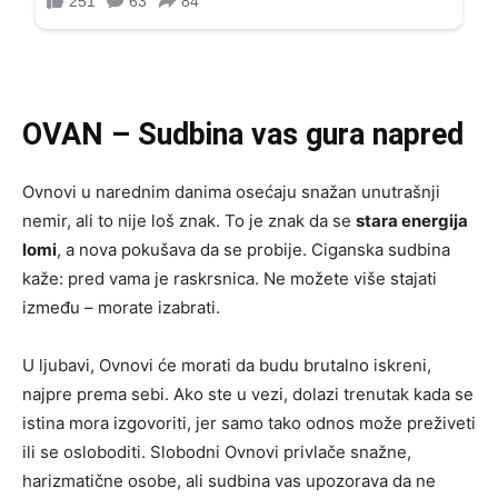
OVAN – Sudbina vas gura napred
Ovnovi u narednim danima osećaju snažan unutrašnji
nemir, ali to nije loš znak. To je znak da se
stara energija
lomi
, a nova pokušava da se probije. Ciganska sudbina
kaže: pred vama je raskrsnica. Ne možete više stajati
između – morate izabrati.
U ljubavi, Ovnovi će morati da budu brutalno iskreni,
najpre prema sebi. Ako ste u vezi, dolazi trenutak kada se
istina mora izgovoriti, jer samo tako odnos može preživeti
ili se osloboditi. Slobodni Ovnovi privlače snažne,
harizmatične osobe, ali sudbina vas upozorava da ne