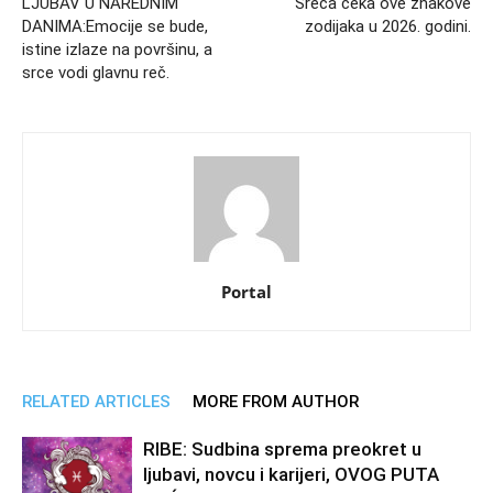
LJUBAV U NAREDNIM
Sreća čeka ove znakove
DANIMA:Emocije se bude,
zodijaka u 2026. godini.
istine izlaze na površinu, a
srce vodi glavnu reč.
Portal
RELATED ARTICLES
MORE FROM AUTHOR
RIBE: Sudbina sprema preokret u
ljubavi, novcu i karijeri, OVOG PUTA