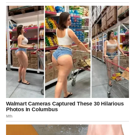
U ljubavi dolazi harmonija. Ako ste u vezi, odnos se
stabilizuje i donosi sigurnost. Slobodne Vage mogu
upoznati osobu sa kojom se sve odvija prirodno, bez
drame. Ovo su dani kada ljubav leči.
ŠKORPIJA – Transformacija bez
povratka
Škorpije ulaze u snažan karmički period. Naredni dani
donose
unutrašnje čišćenje
– ili ćete se osloboditi onoga
što vas guši, ili će sudbina to uraditi umesto vas.
U ljubavi, emocije su duboke i intenzivne. Ako ste u vezi,
odnos prolazi kroz test poverenja. Slobodne Škorpije
mogu imati susret koji menja život, ali samo ako ste
spremni da se ogolite emotivno. Ovo je period bez maski.