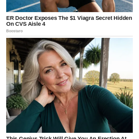
Lavovima se u narednim danima vraća ono što im je dugo
nedostajalo –
vera u sebe
. Ciganska energija pokazuje da
ste bili jači nego što ste mislili, ali sada to konačno
shvatate.
U ljubavi, Lavovi ponovo sijaju. Ako ste u vezi, odnos se
puni strašću i ponosom. Slobodni Lavovi privlače poglede
gde god da se pojave, ali sudbina vam savetuje da birate
srcem, ne egom. Prava ljubav dolazi onda kada se ne
dokazujete.
DEVICA – Red se uspostavlja u
haosu
Device su umorne od analiziranja, ali sudbina vam sada
donosi jasnoću. Naredni dani pomažu vam da shvatite šta
je zaista važno, a šta ste sami sebi nametnuli.