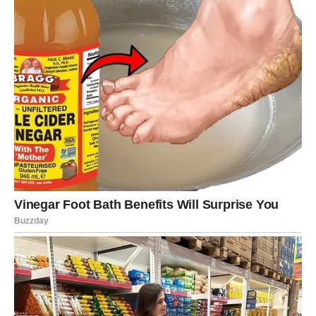
STRELAC – Nova vrata se
otvaraju
Strelčevi u narednim danima osećaju zov promena.
Ciganska sudbina vas vodi ka nečemu novom – novom
pogledu na život, ljubav ili sebe.
U ljubavi, slobodni Strelčevi mogu započeti priču koja
dolazi iznenada, ali nosi snažnu poruku. Zauzeti Strelčevi
pronalaze novu iskru kroz zajedničke planove. Sudbina
vam poručuje: ne bojte se budućnosti.
JARAC – Nagrada za izdržljivost
Jarčevi su dugo nosili teret, ali sada dolazi
zasluženo