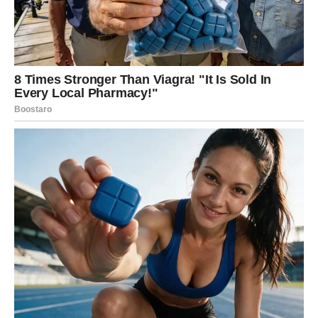
prošlosti
Rakovi ulaze u emotivno snažan period. Prošlost se javlja
– ne da bi vas povredila, već da bi bila
konačno
zatvorena
. Ciganska sudbina kaže: vreme je da
prestanete da nosite ono što nije vaše.
U ljubavi, zauzeti Rakovi mogu osetiti dublju povezanost
sa partnerom, ali samo ako puste stare strahove.
Slobodni Rakovi mogu doživeti susret koji deluje
poznato, kao da se duše prepoznaju. Ovo su dani
isceljenja.
LAV – Povratak snage i
samopouzdanja