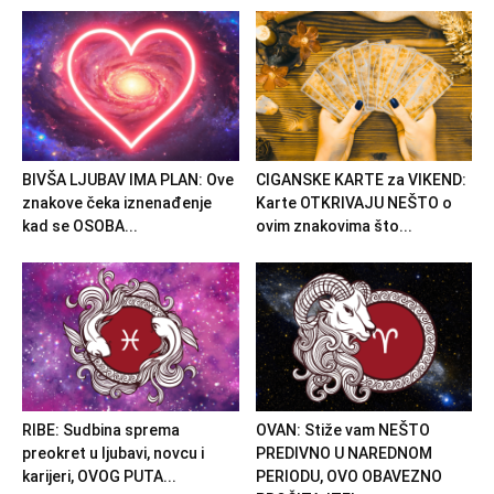
BIVŠA LJUBAV IMA PLAN: Ove
CIGANSKE KARTE za VIKEND:
znakove čeka iznenađenje
Karte OTKRIVAJU NEŠTO o
kad se OSOBA...
ovim znakovima što...
RIBE: Sudbina sprema
OVAN: Stiže vam NEŠTO
preokret u ljubavi, novcu i
PREDIVNO U NAREDNOM
karijeri, OVOG PUTA...
PERIODU, OVO OBAVEZNO