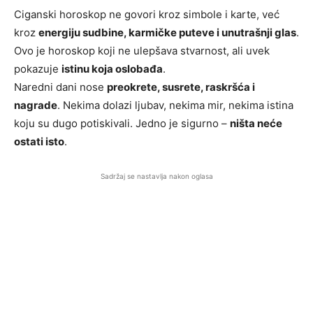
Ciganski horoskop ne govori kroz simbole i karte, već
kroz
energiju sudbine, karmičke puteve i unutrašnji glas
.
Ovo je horoskop koji ne ulepšava stvarnost, ali uvek
pokazuje
istinu koja oslobađa
.
Naredni dani nose
preokrete, susrete, raskršća i
nagrade
. Nekima dolazi ljubav, nekima mir, nekima istina
koju su dugo potiskivali. Jedno je sigurno –
ništa neće
ostati isto
.
Sadržaj se nastavlja nakon oglasa