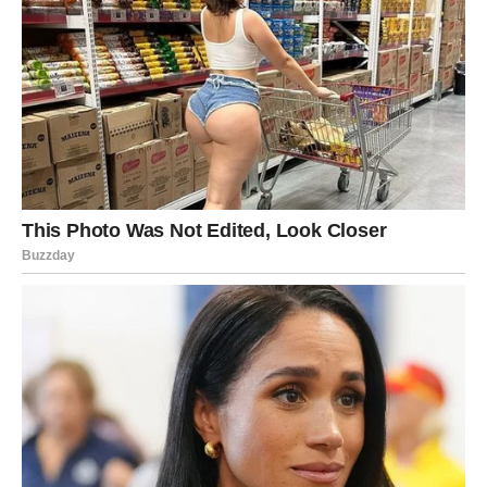
olakšanje
. Ciganski horoskop kaže da ste naučili lekciju i
sada ste spremni za stabilniju, mirniju fazu.
U ljubavi, Jarčevi traže sigurnost i dobijaju je. Ako ste u
vezi, odnos postaje čvršći. Slobodni Jarčevi mogu
upoznati osobu sa kojom vide budućnost. Ovo su dani
kada se gradi nešto trajno.
VODOLIJA – Sudbina ruši planove
da bi vas oslobodila
Vodolije u narednim danima mogu doživeti iznenadne
promene. Planovi se menjaju, ali ne zato da bi vas kaznili
– već da bi vas oslobodili.
U ljubavi, moguće je da shvatite da osećate više nego što