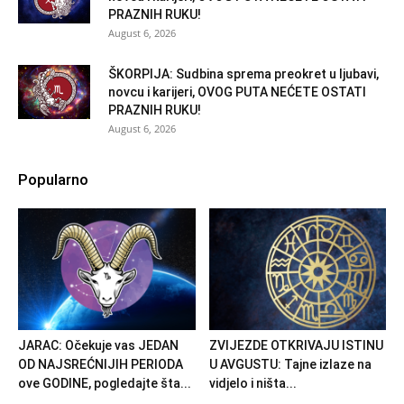
PRAZNIH RUKU!
August 6, 2026
ŠKORPIJA: Sudbina sprema preokret u ljubavi,
novcu i karijeri, OVOG PUTA NEĆETE OSTATI
PRAZNIH RUKU!
August 6, 2026
Popularno
JARAC: Očekuje vas JEDAN
ZVIJEZDE OTKRIVAJU ISTINU
OD NAJSREĆNIJIH PERIODA
U AVGUSTU: Tajne izlaze na
ove GODINE, pogledajte šta...
vidjelo i ništa...