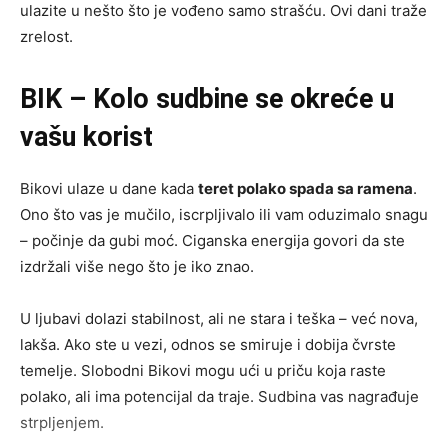
ulazite u nešto što je vođeno samo strašću. Ovi dani traže
zrelost.
BIK – Kolo sudbine se okreće u
vašu korist
Bikovi ulaze u dane kada
teret polako spada sa ramena
.
Ono što vas je mučilo, iscrpljivalo ili vam oduzimalo snagu
– počinje da gubi moć. Ciganska energija govori da ste
izdržali više nego što je iko znao.
U ljubavi dolazi stabilnost, ali ne stara i teška – već nova,
lakša. Ako ste u vezi, odnos se smiruje i dobija čvrste
temelje. Slobodni Bikovi mogu ući u priču koja raste
polako, ali ima potencijal da traje. Sudbina vas nagrađuje
strpljenjem.