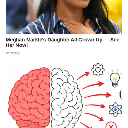
ste mislili. Prijateljstvo se može pretvoriti u ljubav, ili se
pojaviti osoba koja vas potpuno izbaci iz ravnoteže.
Sudbina vam poručuje: pusti kontrolu.
RIBE – Sudbina vam šapuće,
slušajte
Ribe ulaze u period pojačane intuicije. Naredni dani
donose snove, znakove i osećaje koji vas vode pravim
putem. Ciganska sudbina kaže da ste bliže sreći nego što
mislite.
U ljubavi, Ribe dobijaju ono što su dugo priželjkivale –
razumevanje, nežnost i mir. Slobodne Ribe mogu
započeti romantičnu priču koja deluje kao sudbina.
Verujte svom osećaju.