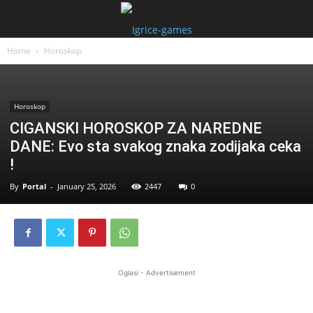
Home
Horoskop
Horoskop
CIGANSKI HOROSKOP ZA NAREDNE
DANE: Evo sta svakog znaka zodijaka ceka
!
By
Portal
-
January 25, 2026
2447
0
Oglasi - Advertisement