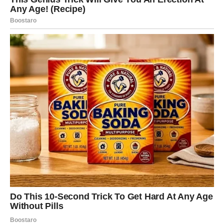
U ljubavi, Device prestaju da traže savršenstvo i počinju
da traže istinu. Ako ste u vezi, dolazi olakšanje kroz
razumevanje. Slobodne Device mogu ući u odnos koji im
donosi mir, ali i izazov da se opuste. Sudbina vas uči
poverenju.
VAGA – Pravda i ravnoteža
dolaze
Vage u narednim danima osećaju da se
kosmička pravda
konačno budi
. Ono što ste davali, sada vam se vraća.
Ciganska sudbina kaže: više ne morate da se borite za
ono što vam pripada.