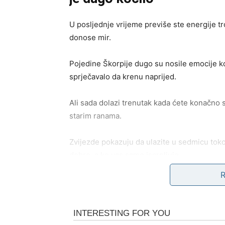
U posljednje vrijeme previše ste energije tro
donose mir.
Pojedine Škorpije dugo su nosile emocije koj
sprječavalo da krenu naprijed.
Ali sada dolazi trenutak kada ćete konačno s
starim ranama.
Zvijezde pokazuju da ulazite u sedmicu toko
dobro, a ko vas samo iscrpljuje.
Mnoge Škorpije će tokom ove sedmice donij
promijeniti život.