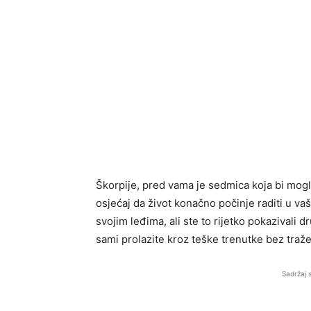
Škorpije, pred vama je sedmica koja bi mogl
osjećaj da život konačno počinje raditi u vašu
svojim leđima, ali ste to rijetko pokazivali 
sami prolazite kroz teške trenutke bez traž
Sadržaj 