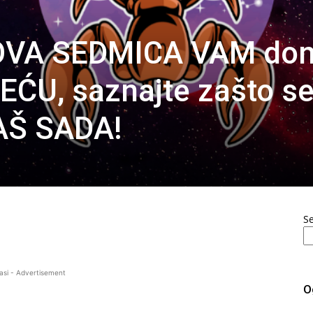
OVA SEDMICA VAM don
U, saznajte zašto s
AŠ SADA!
S
asi - Advertisement
O