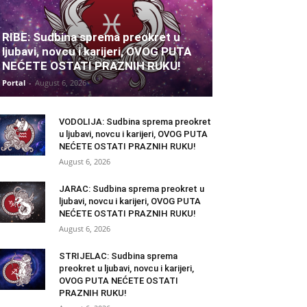
RIBE: Sudbina sprema preokret u
ljubavi, novcu i karijeri, OVOG PUTA
NEĆETE OSTATI PRAZNIH RUKU!
Portal
-
August 6, 2026
VODOLIJA: Sudbina sprema preokret
u ljubavi, novcu i karijeri, OVOG PUTA
NEĆETE OSTATI PRAZNIH RUKU!
August 6, 2026
JARAC: Sudbina sprema preokret u
ljubavi, novcu i karijeri, OVOG PUTA
NEĆETE OSTATI PRAZNIH RUKU!
August 6, 2026
STRIJELAC: Sudbina sprema
preokret u ljubavi, novcu i karijeri,
OVOG PUTA NEĆETE OSTATI
PRAZNIH RUKU!