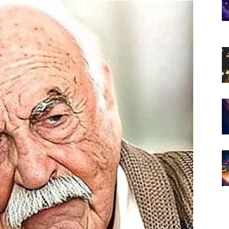
 prilika mogli bi vas potpuno
sao i finansije u pitanju.
zaradu, novu poslovnu saradnju ili vijest koja bi mogla
enica da će sreća doći kroz spontane situacije i ljude
ogli bi vam otvoriti vrata potpuno nove mogućnosti.
blem koji ih dugo opterećuje i osjetiti veliko
 jer upravo sada imate priliku ostvariti mnogo više