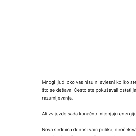
Mnogi ljudi oko vas nisu ni svjesni koliko st
što se dešava. Često ste pokušavali ostati j
razumijevanja.
Ali zvijezde sada konačno mijenjaju energij
Nova sedmica donosi vam prilike, neočekiva