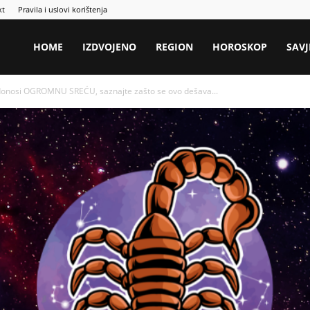
kt
Pravila i uslovi korištenja
HOME
IZDVOJENO
REGION
HOROSKOP
SAVJ
nosi OGROMNU SREĆU, saznajte zašto se ovo dešava...