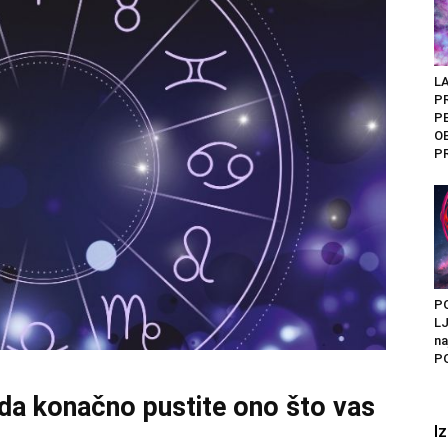
LA
P
P
O
P
P
LJ
na
PO
da konačno pustite ono što vas
I