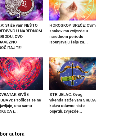
V: Stiže vam NEŠTO
HOROSKOP SREĆE: Ovim
REDIVNO U NAREDNOM
znakovima zvijezde u
ERIODU, OVO
narednom periodu
BAVEZNO
ispunjavaju želje za...
ROČITAJTE!
OVRATAK BIVŠE
STRIJELAC: Ovog
UBAVI: Prošlost se ne
vikenda stiže vam SREĆA
javljuje, ona samo
kakvu odavno niste
KUCA i...
osjetili, zvijezde...
zbor autora