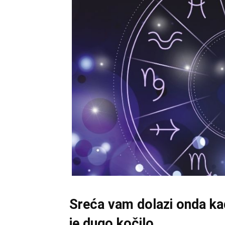
Sreća vam dolazi onda ka
je dugo kočilo