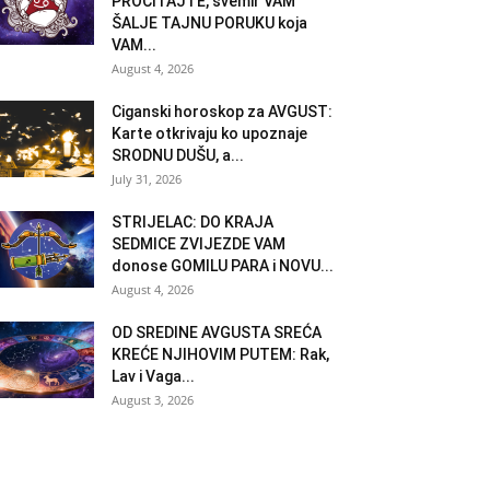
PROČITAJTE, svemir VAM
ŠALJE TAJNU PORUKU koja
VAM...
August 4, 2026
Ciganski horoskop za AVGUST:
Karte otkrivaju ko upoznaje
SRODNU DUŠU, a...
July 31, 2026
STRIJELAC: DO KRAJA
SEDMICE ZVIJEZDE VAM
donose GOMILU PARA i NOVU...
August 4, 2026
OD SREDINE AVGUSTA SREĆA
KREĆE NJIHOVIM PUTEM: Rak,
Lav i Vaga...
August 3, 2026