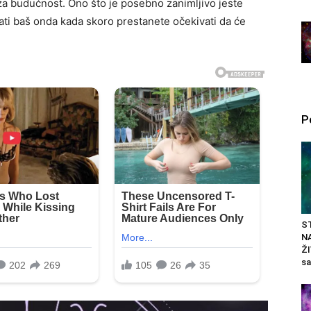
 za budućnost. Ono što je posebno zanimljivo jeste
ati baš onda kada skoro prestanete očekivati da će
P
ST
N
ŽI
sa