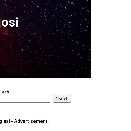
osi
e
earch
Search
glasi - Advertisement