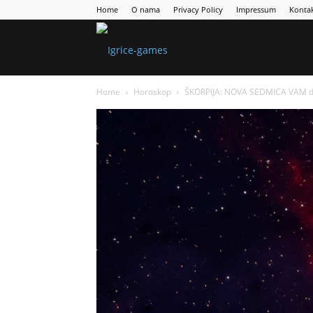
Home
O nama
Privacy Policy
Impressum
Konta
Games
Home
Horoskop
ŠKORPIJA: NOVA SEDMICA VAM do
Portal