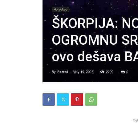
Horoskop
ŠKORPIJA: N
OGROMNU SREĆ
ovo dešava B
By
Portal
-
May 19, 2026
2299
0
Ogl