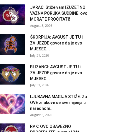
JARAC: Stiže vam IZUZETNO
VAŽNA PORUKA SUDBINE, ovo
MORATE PROČITATI!
August 5, 2026
ŠKORPIJA: AVGUST JE TU i
ZVIJEZDE govore da je ovo
MJESEC...
July 31, 2026
BLIZANCI: AVGUST JE TU i
ZVIJEZDE govore da je ovo
MJESEC...
July 31, 2026
LJUBAVNA MAGIJA STIŽE: Za
OVE znakove se sve mijenja u
narednom...
August 5, 2026
RAK: OVO OBAVEZNO