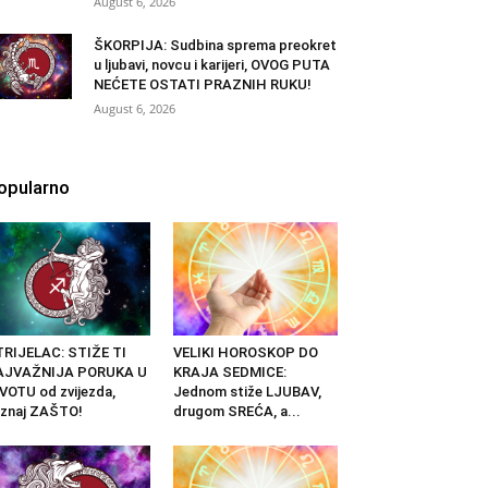
August 6, 2026
ŠKORPIJA: Sudbina sprema preokret
u ljubavi, novcu i karijeri, OVOG PUTA
NEĆETE OSTATI PRAZNIH RUKU!
August 6, 2026
opularno
RIJELAC: STIŽE TI
VELIKI HOROSKOP DO
AJVAŽNIJA PORUKA U
KRAJA SEDMICE:
VOTU od zvijezda,
Jednom stiže LJUBAV,
znaj ZAŠTO!
drugom SREĆA, a...