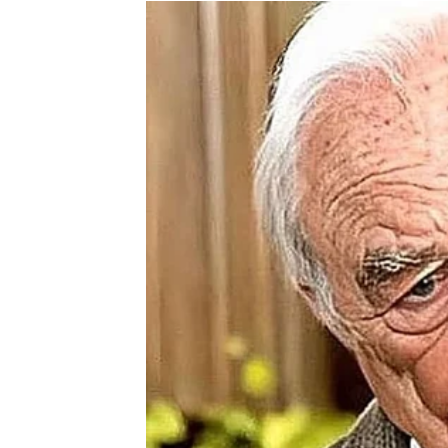
Neočekivani novac i velika
iznenaditi
Pred vama je veoma važna sedmica kada su po
Mnoge Škorpije će dobiti priliku za dodatnu 
imati veliki uticaj na njihovu budućnost.
Ono što će vas posebno iznenaditi jeste činj
od kojih to najmanje očekujete.
Jedan razgovor ili sasvim slučajan susret m
Neke Škorpije će konačno uspjeti riješiti pro
finansijsko olakšanje.
Zvijezde vam poručuju da više vjerujete sebi