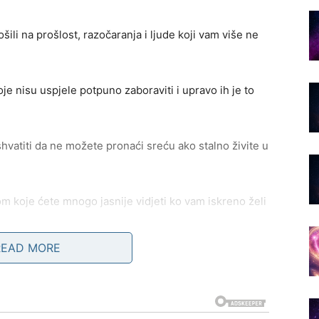
šili na prošlost, razočaranja i ljude koji vam više ne
e nisu uspjele potpuno zaboraviti i upravo ih je to
hvatiti da ne možete pronaći sreću ako stalno živite u
m koje ćete mnogo jasnije vidjeti ko vam iskreno želi
READ MORE
eti veoma važnu odluku koja će im kasnije potpuno