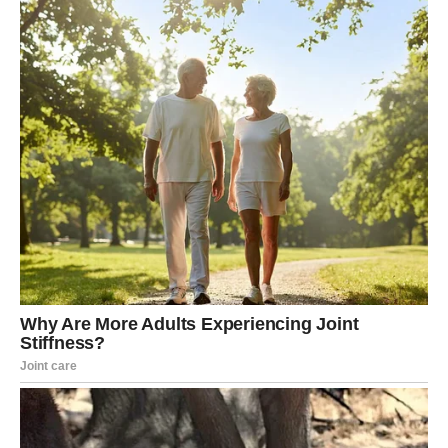
Nova energija donosi vam kontakt sa osobom koja je
nekada imala posebno mjesto u vašem životu.
Sudbina vam sada daje priliku da završite ono što nikada
nije bilo do kraja završeno.
Ljubav iz prošlosti ponovo se budi
Pred vama su veoma uzbudljivi trenuci.
JARAC
Jarčevi konačno prestaju skrivati ono što osjećaju.
Jedna osoba sada želi iskren razgovor i novu priliku za
ljubav.