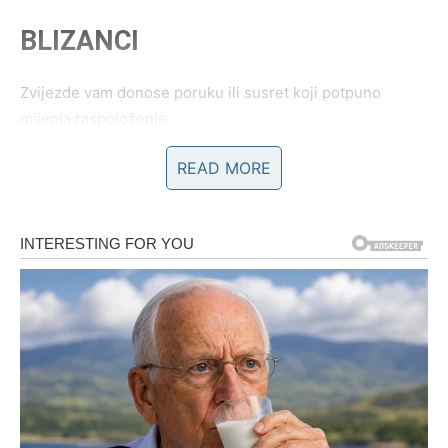
BLIZANCI
Zvijezde vam donose poruku ili susret koji potpuno
mijenja raspoloženje.
READ MORE
Moguće je obnavljanje kontakta sa osobom koja je
nekada imala posebno mjesto u vašem srcu.
Stare emocije ponovo oživljavaju
Pred vama su veoma uzbudljivi emotivni trenuci.
RAK
Rakovi su među najvećim ljubavnim miljenicima ovog
perioda.