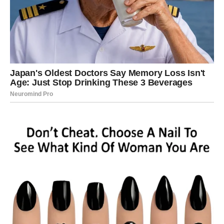
Osoba iz prošlosti sada se vraća sa iskrenim emocijama i
željom da popravi ono što je izgubila.
Bivša ljubav ponovo kuca na vaša vrata
Pred vama su veoma nježni i sudbinski trenuci.
LAV
Lavovima dolazi mnogo pažnje i neočekivanih emocija.
Jedna osoba sada jasno pokazuje da vas nikada nije
prestala voljeti.
Srce vam ponovo jače kuca