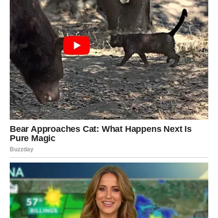
Srce konačno govori glasnije od razuma
Pred vama su veoma važni emotivni trenuci.
VODOLIJA
Zvijezde vam donose neočekivanu poruku koja potpuno
mijenja vaše emocije.
Jedna osoba sada vam jasno pokazuje da vas nikada nije
zaboravila.
Sudbina vam vraća stare emocije
Pred vama su veoma posebni trenuci.
RIBE