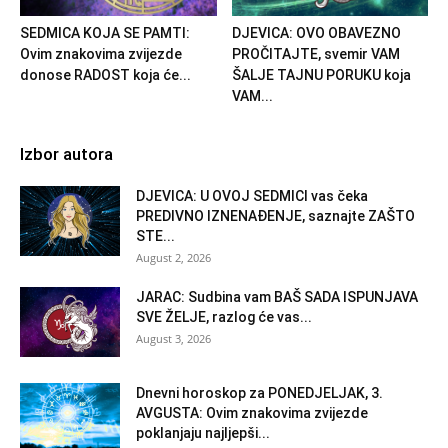
SEDMICA KOJA SE PAMTI:
DJEVICA: OVO OBAVEZNO
Ovim znakovima zvijezde
PROČITAJTE, svemir VAM
donose RADOST koja će...
ŠALJE TAJNU PORUKU koja
VAM...
Izbor autora
DJEVICA: U OVOJ SEDMICI vas čeka
PREDIVNO IZNENAĐENJE, saznajte ZAŠTO
STE...
August 2, 2026
JARAC: Sudbina vam BAŠ SADA ISPUNJAVA
SVE ŽELJE, razlog će vas...
August 3, 2026
Dnevni horoskop za PONEDJELJAK, 3.
AVGUSTA: Ovim znakovima zvijezde
poklanjaju najljepši...