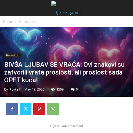
Home
Horoskop
Horoskop
BIVŠA LJUBAV SE VRAĆA: Ovi znakovi su
zatvorili vrata prošlosti, ali prošlost sada
OPET kuca!
By
Portal
-
May 19, 2026
1509
0
Oglasi - Advertisement