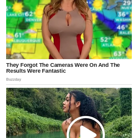
Ribe ulaze u veoma emotivan i nježan period.
Poslije mnogo tuge dolazi osoba koja vam vraća vjeru u
ljubav i sreću.
Duša ponovo osjeća ono što je dugo
nedostajalo
Pred vama su trenuci puni topline i emocija.
Bivša ljubav ovih dana ponovo ulazi u živote mnogih
znakova Zodijaka, ali posebno će blistati Rakovi, Vage i
Strijelčevi kojima zvijezde šalju povratak emocija i priliku
za ljubav koja bi mogla potpuno promijeniti njihov život.
Ovo je period tokom kojeg univerzum pokazuje da neke