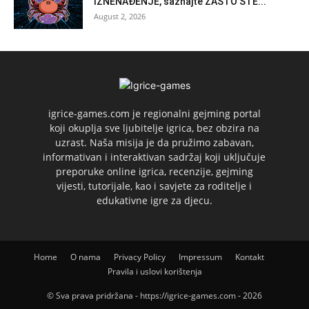
IZNENAĐENJE, saznajte ZAŠTO STE...
August 2, 2026
igrice-games.com je regionalni gejming portal
koji okuplja sve ljubitelje igrica, bez obzira na
uzrast. Naša misija je da pružimo zabavan,
informativan i interaktivan sadržaj koji uključuje
preporuke online igrica, recenzije, gejming
vijesti, tutorijale, kao i savjete za roditelje i
edukativne igre za djecu.
Home
O nama
Privacy Policy
Impressum
Kontakt
Pravila i uslovi korištenja
© Sva prava pridržana - https://igrice-games.com - 2026