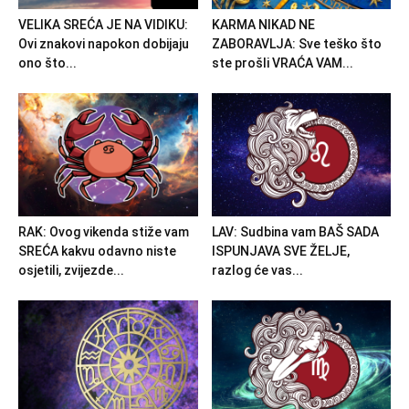
VELIKA SREĆA JE NA VIDIKU:
KARMA NIKAD NE
Ovi znakovi napokon dobijaju
ZABORAVLJA: Sve teško što
ono što...
ste prošli VRAĆA VAM...
RAK: Ovog vikenda stiže vam
LAV: Sudbina vam BAŠ SADA
SREĆA kakvu odavno niste
ISPUNJAVA SVE ŽELJE,
osjetili, zvijezde...
razlog će vas...