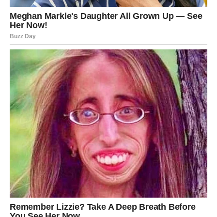
VAGA
Zvijezde vam donose veoma romantičan i emotivan
period.
Moguće je da ćete konačno dobiti dokaz da vas jedna
osoba nikada nije prestala voljeti.
Ljubav se vraća onda kada je najmanje
očekujete