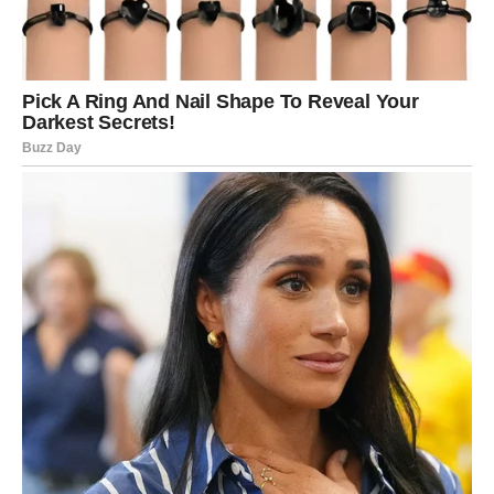
Pred vama su veoma romantični trenuci.
DJEVICA
Pred vama su dani tokom kojih više nećete moći
ignorisati emocije.
Jedan razgovor ili poruka vraćaju osjećaje koje ste dugo
pokušavali zaboraviti.
Prošlost vam donosi novu priliku
Pred vama su veoma posebni trenuci.