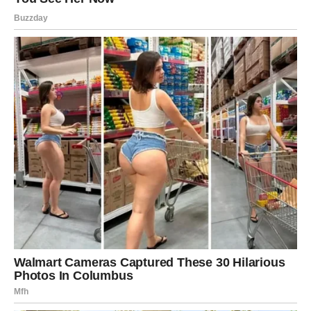
Pred vama su trenuci koje ćete dugo pamtiti.
ŠKORPIJA
Pred vama je veoma snažna i strastvena ljubavna
energija.
Jedna osoba sada budi emocije koje više ne možete
ignorisati.
Bit ćete nevjerovatno emotivni
Pred vama su veoma intenzivni trenuci.
STRIJELAC