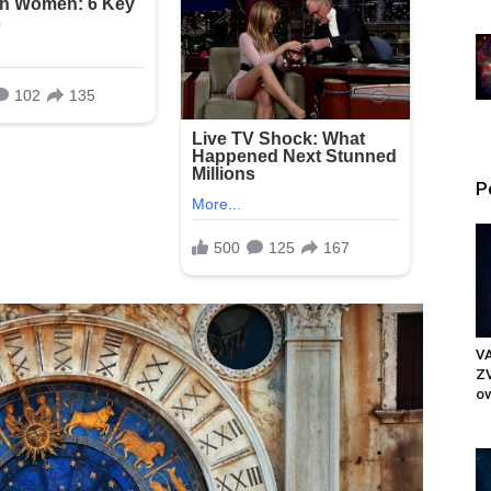
P
VA
ZV
ov