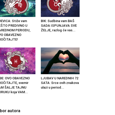
EVICA: Stiže vam
BIK: Sudbina vam BAŠ
EŠTO PREDIVNO U
SADA ISPUNJAVA SVE
AREDNOM PERIODU,
ŽELJE, razlog će vas...
VO OBAVEZNO
ROČITAJTE!
IBE: OVO OBAVEZNO
LJUBAV U NAREDNIH 72
OČITAJTE, svemir
SATA: Srce ovih znakova
AM ŠALJE TAJNU
ulazi u period...
RUKU koja VAM...
zbor autora