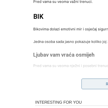
Pred vama su veoma važni trenuci.
BIK
Bikovima dolazi emotivni mir i osjećaj sigurn
Jedna osoba sada jasno pokazuje koliko joj z
Ljubav vam vraća osmijeh
Pred vama su veoma nježni i posebni trenuc
BLIZANCI
Zvijezde vam donose neočekivane vijesti i 
Moguće je poznanstvo koje vam potpuno mij