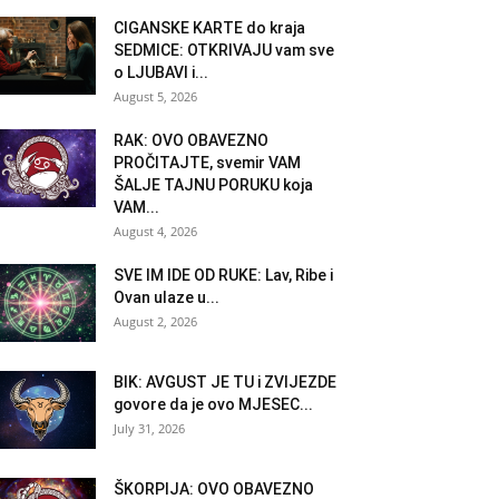
CIGANSKE KARTE do kraja
SEDMICE: OTKRIVAJU vam sve
o LJUBAVI i...
August 5, 2026
RAK: OVO OBAVEZNO
PROČITAJTE, svemir VAM
ŠALJE TAJNU PORUKU koja
VAM...
August 4, 2026
SVE IM IDE OD RUKE: Lav, Ribe i
Ovan ulaze u...
August 2, 2026
BIK: AVGUST JE TU i ZVIJEZDE
govore da je ovo MJESEC...
July 31, 2026
ŠKORPIJA: OVO OBAVEZNO