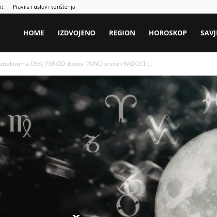
kt
Pravila i uslovi korištenja
HOME
IZDVOJENO
REGION
HOROSKOP
SAVJ
znakovima OVAJ PERIOD donosi PUNO sreće i RADOSTI...