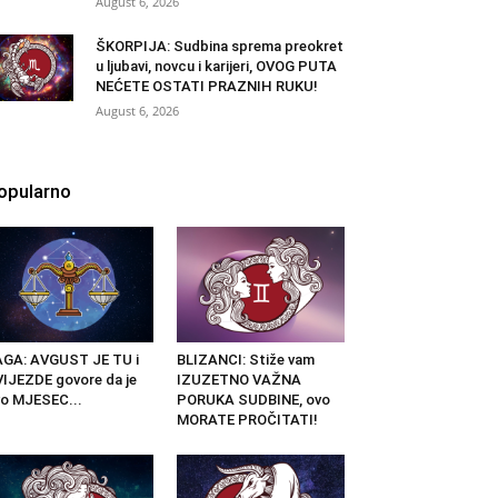
August 6, 2026
ŠKORPIJA: Sudbina sprema preokret
u ljubavi, novcu i karijeri, OVOG PUTA
NEĆETE OSTATI PRAZNIH RUKU!
August 6, 2026
opularno
GA: AVGUST JE TU i
BLIZANCI: Stiže vam
IJEZDE govore da je
IZUZETNO VAŽNA
o MJESEC...
PORUKA SUDBINE, ovo
MORATE PROČITATI!