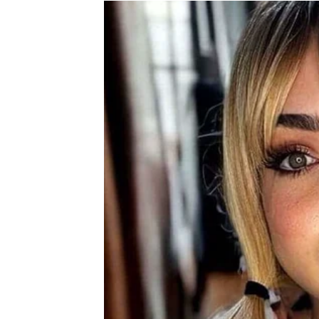
Ništa više neće biti isto
Pred vama su veoma uzbudljivi trenuci.
RAK
Rakovi su među najvećim sretnicima ovog p
Poslije mnogo tuge dolazi sreća koja vam vr
Radost vam ulazi u život na veli
Pred vama su veoma nježni i sretni trenuci.
LAV