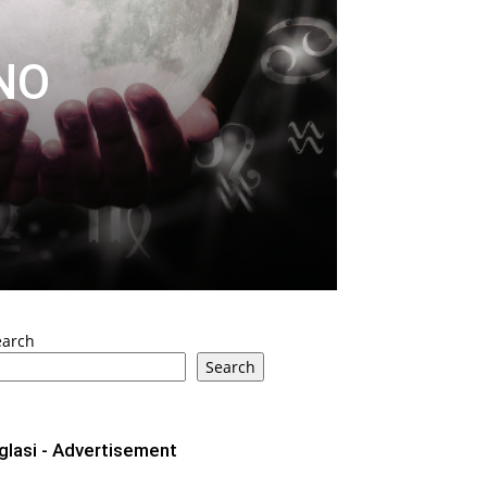
NO
earch
Search
glasi - Advertisement