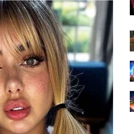
erioda.
aća vjeru da čuda zaista postoje.
ka vrata