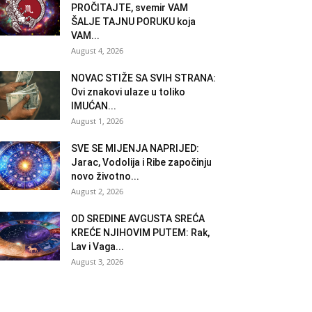
PROČITAJTE, svemir VAM
ŠALJE TAJNU PORUKU koja
VAM...
August 4, 2026
NOVAC STIŽE SA SVIH STRANA:
Ovi znakovi ulaze u toliko
IMUĆAN...
August 1, 2026
SVE SE MIJENJA NAPRIJED:
Jarac, Vodolija i Ribe započinju
novo životno...
August 2, 2026
OD SREDINE AVGUSTA SREĆA
KREĆE NJIHOVIM PUTEM: Rak,
Lav i Vaga...
August 3, 2026