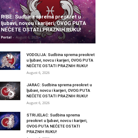
RIBE: Sudbina sprema preokret u
ljubavi, novcu i karijeri, OVOG PUTA
NEĆETE OSTATI PRAZNIH RUKU!
Portal
-
August 6, 2026
VODOLIJA: Sudbina sprema preokret
u ljubavi, novcu i karijeri, OVOG PUTA
NEĆETE OSTATI PRAZNIH RUKU!
August 6, 2026
JARAC: Sudbina sprema preokret u
ljubavi, novcu i karijeri, OVOG PUTA
NEĆETE OSTATI PRAZNIH RUKU!
August 6, 2026
STRIJELAC: Sudbina sprema
preokret u ljubavi, novcu i karijeri,
OVOG PUTA NEĆETE OSTATI
PRAZNIH RUKU!