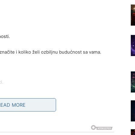
osti.
načite i koliko želi ozbiljnu budućnost sa vama.
i.
READ MORE
veoma zanimljive susrete.
enja svakodnevicu i pogled na život.