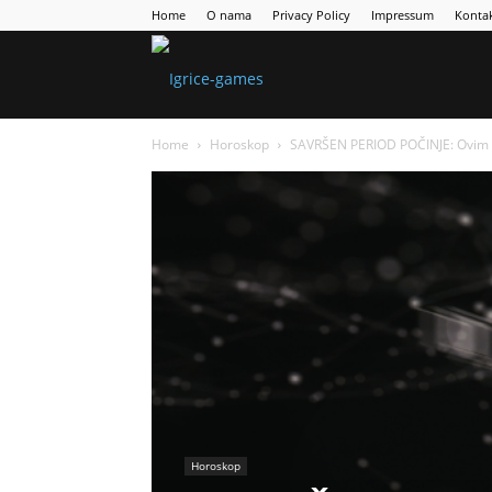
Home
O nama
Privacy Policy
Impressum
Konta
Games
Home
Horoskop
SAVRŠEN PERIOD POČINJE: Ovim 
Portal
Horoskop