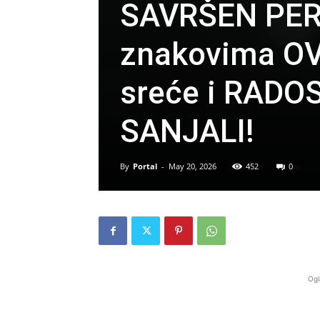
SAVRŠEN PER
znakovima O
sreće i RADOS
SANJALI!
By
Portal
-
May 20, 2026
452
0
Ogl