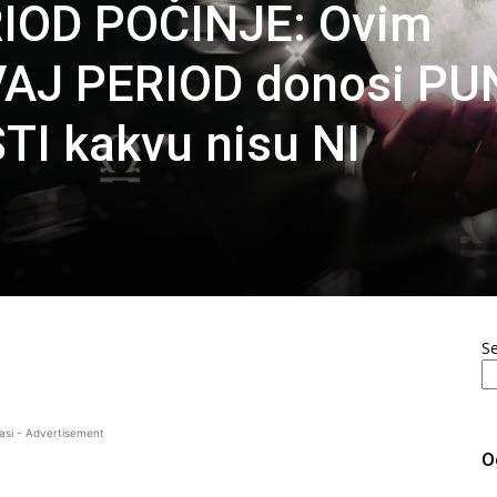
IOD POČINJE: Ovim
VAJ PERIOD donosi PU
TI kakvu nisu NI
S
asi - Advertisement
O