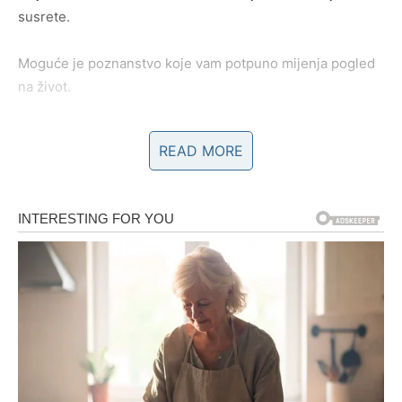
susrete.
Moguće je poznanstvo koje vam potpuno mijenja pogled
na život.
Ništa više neće biti isto
READ MORE
Pred vama su veoma uzbudljivi trenuci.
RAK
Rakovi su među najvećim sretnicima do kraja sedmice.
Poslije mnogo tuge dolazi period mira, ljubavi i osjećaja
da ste konačno na pravom mjestu.
Plivate u sreći kakvu dugo niste osjetili