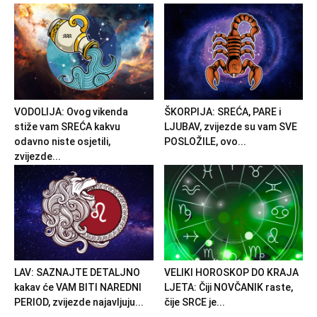
VODOLIJA: Ovog vikenda
ŠKORPIJA: SREĆA, PARE i
stiže vam SREĆA kakvu
LJUBAV, zvijezde su vam SVE
odavno niste osjetili,
POSLOŽILE, ovo...
zvijezde...
LAV: SAZNAJTE DETALJNO
VELIKI HOROSKOP DO KRAJA
kakav će VAM BITI NAREDNI
LJETA: Čiji NOVČANIK raste,
PERIOD, zvijezde najavljuju...
čije SRCE je...