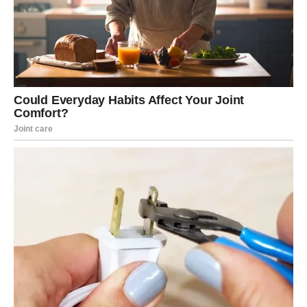
Pred vama su veoma nježni i sretni trenuci.
LAV
Lavovima dolazi veliki poslovni i finansijski uspjeh.
Mogući su bonus, dodatna zarada ili poslovna prilika koja
potpuno mijenja budućnost.
Vrijeme velikog bogatstva tek počinje
Pred vama su veoma uspješni dani.
DJEVICA
Pred vama su dani tokom kojih ćete jasno vidjeti šta želite