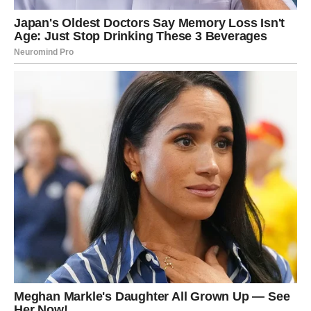
Ljubav vam vraća osmijeh
Pred vama su trenuci koje ćete dugo pamtiti.
ŠKORPIJA
Pred vama je veliki finansijski i životni preokret.