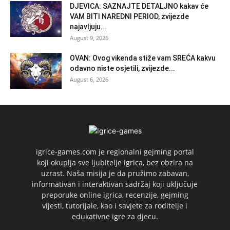
DJEVICA: SAZNAJTE DETALJNO kakav će
VAM BITI NAREDNI PERIOD, zvijezde
najavljuju...
August 9, 2026
OVAN: Ovog vikenda stiže vam SREĆA kakvu
odavno niste osjetili, zvijezde...
August 6, 2026
igrice-games.com je regionalni gejming portal
koji okuplja sve ljubitelje igrica, bez obzira na
uzrast. Naša misija je da pružimo zabavan,
informativan i interaktivan sadržaj koji uključuje
preporuke online igrica, recenzije, gejming
vijesti, tutorijale, kao i savjete za roditelje i
edukativne igre za djecu.