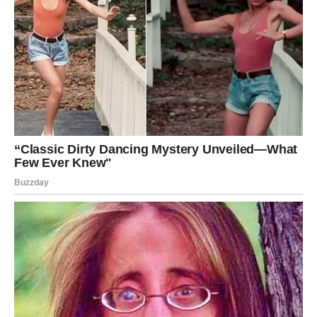
Pred vama su trenuci puni topline i sreće.
Do kraja sedmice mnogim znakovima Zodijaka dolazi
sreća i finansijski uspjeh, ali posebno će blistati Rakovi
koji plivaju u sreći kakvu dugo nisu osjetili i Lavovi te
Jarčevi kojima zvijezde šalju veliki novac i poslovni
uspjeh.
Ovo je period tokom kojeg univerzum pokazuje da poslije
svakog teškog razdoblja dolazi vrijeme kada život počinje
vraćati sve ono što smo dugo čekali i zaslužili.