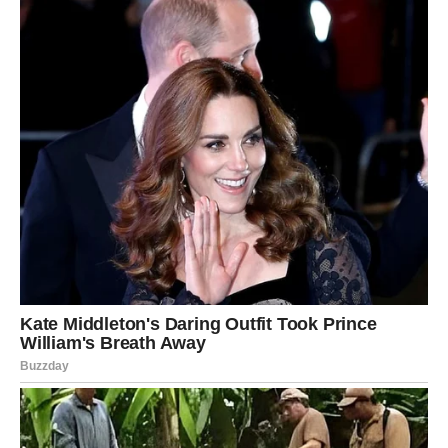
Pred vama su veoma uzbudljivi trenuci.
JARAC
Jarčevima se otvaraju vrata karijere o kojoj dugo
razmišljaju.
Moguće je napredovanje ili poslovna prilika koja mijenja
mnogo toga.
Veliki novac vam je sve bliže
Pred vama su veoma važni trenuci uspjeha.
VODOLIJA
Zvijezde vam donose neočekivanu priliku ili vijest koja bi