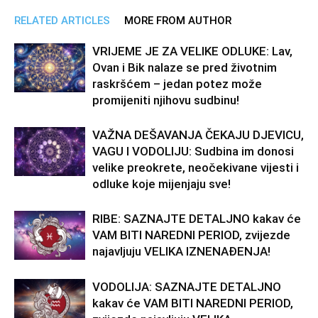
RELATED ARTICLES
MORE FROM AUTHOR
VRIJEME JE ZA VELIKE ODLUKE: Lav,
Ovan i Bik nalaze se pred životnim
raskršćem – jedan potez može
promijeniti njihovu sudbinu!
VAŽNA DEŠAVANJA ČEKAJU DJEVICU,
VAGU I VODOLIJU: Sudbina im donosi
velike preokrete, neočekivane vijesti i
odluke koje mijenjaju sve!
RIBE: SAZNAJTE DETALJNO kakav će
VAM BITI NAREDNI PERIOD, zvijezde
najavljuju VELIKA IZNENAĐENJA!
VODOLIJA: SAZNAJTE DETALJNO
kakav će VAM BITI NAREDNI PERIOD,