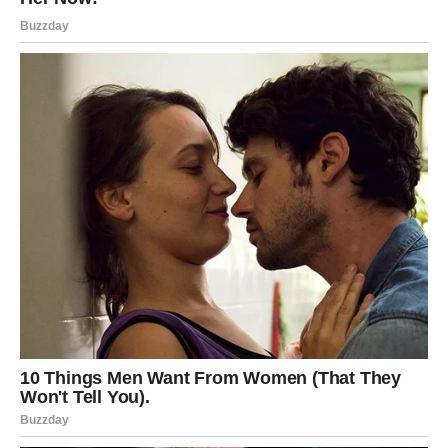
Ono što je dugo bilo blokirano sada konačno dolazi na
svoje mjesto.
Sudbina vam donosi uspjeh i obilje
Pred vama su veoma snažni i uspješni trenuci.
STRIJELAC
Nova energija donosi vam spontane događaje i mnogo
pozitivnih emocija.
Jedna osoba sada vam vraća vjeru da život može biti
mnogo ljepši nego prije.
Sreća vam dolazi sa svih strana