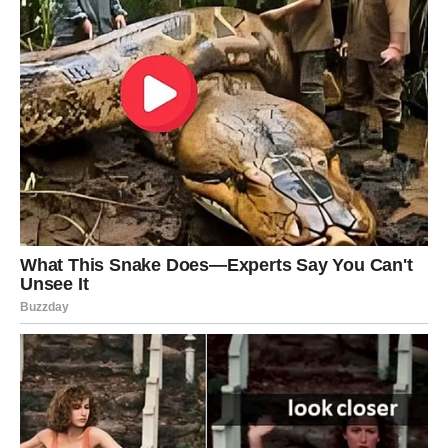
mogla potpuno promijeniti vašu budućnost.
Jedna želja sada postaje stvarnost.
Veliko iznenađenje ulazi u vaš život
Pred vama su veoma posebni trenuci.
RIBE
Ribe ulaze u veoma emotivan i nježan period.
Ljubav, pažnja i osjećaj sigurnosti konačno postaju dio
vaše svakodnevice.
Duša konačno pronalazi spokoj