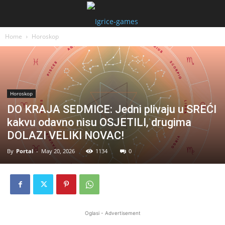
Home
Horoskop
Horoskop
DO KRAJA SEDMICE: Jedni plivaju u SREĆI
kakvu odavno nisu OSJETILI, drugima
DOLAZI VELIKI NOVAC!
By
Portal
-
May 20, 2026
1134
0
Oglasi - Advertisement