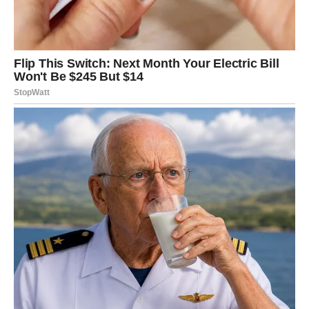
od života.
Jedna odluka sada vam donosi mnogo više mira i
sigurnosti.
Sudbina vam pokazuje pravi put
Pred vama su veoma posebni trenuci.
VAGA
Vage ulaze u veoma romantičan i sudbinski period.
Ako ste slobodni, moguće je poznanstvo koje djeluje kao
ostvarenje svega o čemu ste maštali.