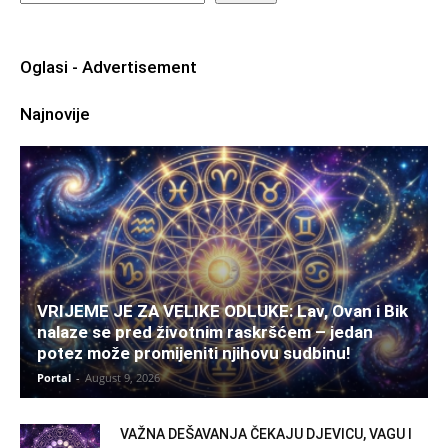
Oglasi - Advertisement
Najnovije
VRIJEME JE ZA VELIKE ODLUKE: Lav, Ovan i Bik
nalaze se pred životnim raskršćem – jedan
potez može promijeniti njihovu sudbinu!
Portal
-
August 9, 2026
VAŽNA DEŠAVANJA ČEKAJU DJEVICU, VAGU I