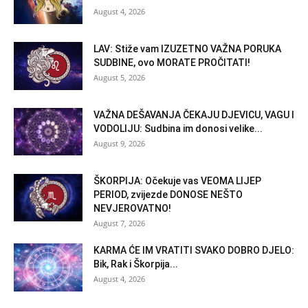
August 4, 2026
LAV: Stiže vam IZUZETNO VAŽNA PORUKA
SUDBINE, ovo MORATE PROČITATI!
August 5, 2026
VAŽNA DEŠAVANJA ČEKAJU DJEVICU, VAGU I
VODOLIJU: Sudbina im donosi velike...
August 9, 2026
ŠKORPIJA: Očekuje vas VEOMA LIJEP
PERIOD, zvijezde DONOSE NEŠTO
NEVJEROVATNO!
August 7, 2026
KARMA ĆE IM VRATITI SVAKO DOBRO DJELO:
Bik, Rak i Škorpija...
August 4, 2026