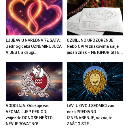
LJUBAV U NAREDNA 72 SATA:
OZBILJNO UPOZORENJE:
Jednog čeka UZNEMIRUJUĆA
Nebo OVIM znakovima šalje
VIJEST, a drugi...
jasan znak – NE IGNORIŠITE...
VODOLIJA: Očekuje vas
LAV: U OVOJ SEDMICI vas
VEOMA LIJEP PERIOD,
čeka PREDIVNO
zvijezde DONOSE NEŠTO
IZNENAĐENJE, saznajte
NEVJEROVATNO!
ZAŠTO STE...