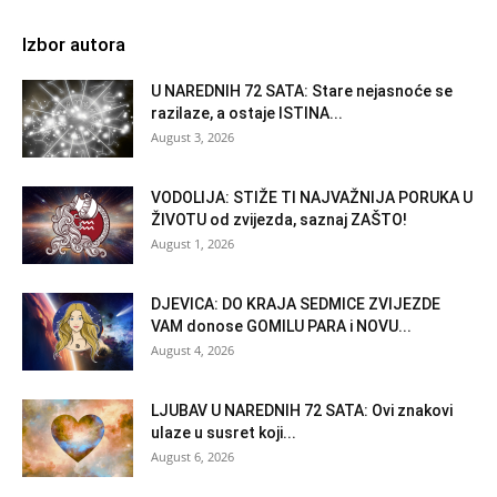
Izbor autora
U NAREDNIH 72 SATA: Stare nejasnoće se
razilaze, a ostaje ISTINA...
August 3, 2026
VODOLIJA: STIŽE TI NAJVAŽNIJA PORUKA U
ŽIVOTU od zvijezda, saznaj ZAŠTO!
August 1, 2026
DJEVICA: DO KRAJA SEDMICE ZVIJEZDE
VAM donose GOMILU PARA i NOVU...
August 4, 2026
LJUBAV U NAREDNIH 72 SATA: Ovi znakovi
ulaze u susret koji...
August 6, 2026