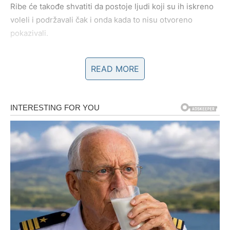
Ribe će takođe shvatiti da postoje ljudi koji su ih iskreno
voleli i podržavali čak i onda kada to nisu otvoreno
pokazivali.
Istina ponekad razdvaja odnose, ali istovremeno pokazuje
READ MORE
i ko je vredan da ostane u vašem životu.
LJUBAV – EMOCIJE KOJE VIŠE
NE MOGU BITI SAKRIVENE
U ljubavnom životu Ribe ulaze u veoma emotivan period.
Ako ste u vezi, moguće je da će doći do razgovora koji
razjašnjava mnoge stvari između vas i partnera.
Neko može konačno priznati ono što je dugo skrivao –
bilo da je reč o dubokim emocijama, planovima za