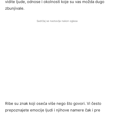
vidite ljude, odnose i okolnosti koje su vas možda dugo
zbunjivale.
Sadržaj se nastavlja nakon oglasa
Ribe su znak koji oseća više nego što govori. Vi često
prepoznajete emocije ljudi i njihove namere čak i pre