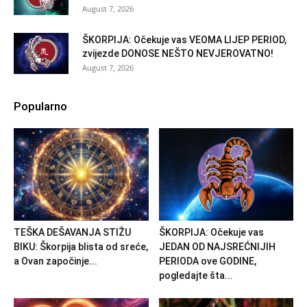
August 7, 2026
ŠKORPIJA: Očekuje vas VEOMA LIJEP PERIOD,
zvijezde DONOSE NEŠTO NEVJEROVATNO!
August 7, 2026
Popularno
TEŠKA DEŠAVANJA STIŽU
ŠKORPIJA: Očekuje vas
BIKU: Škorpija blista od sreće,
JEDAN OD NAJSREĆNIJIH
a Ovan započinje...
PERIODA ove GODINE,
pogledajte šta...