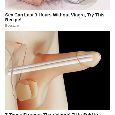
POSAO – RAZJAŠNJENJE
SITUACIJA
Na poslovnom planu Ribe mogu doći do informacija koje
menjaju način na koji gledaju na određene situacije.
Možda ćete saznati nešto o planovima na poslu ili o
namerama nekog saradnika.
Ribe su znak koji često radi tiho i posvećeno, ali ne voli
neiskrenost u poslovnim odnosima. Ako ste u poslednje
vreme imali osećaj da se nešto dešava iza kulisa, sada
može doći do situacije koja otkriva istinu.
Finansijski aspekt zahteva malo više opreza. Nije trenutak