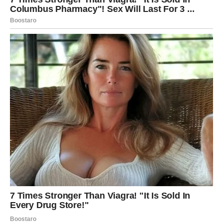
za nagle odluke ili poverenje u obećanja koja nisu
dovoljno jasna.
UNUTRAŠNJA ISTINA –
BUĐENJE SOPSTVENE SNAGE
Najvažnija istina koja dolazi za Ribe u ovom periodu jeste
spoznaja sopstvene snage. Mnogi pripadnici ovog znaka
shvatiće da su mnogo jači nego što su mislili.
Možda ste dugo praštali, pokušavali da razumete druge i
davali šanse ljudima koji to nisu uvek zaslužili. Međutim,
sada dolazi trenutak kada shvatate da vaše srce zaslužuje
iskrenost i poštovanje.
Ovo je period u kojem učite da birate ljude koji vas vole