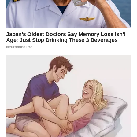
budućnost ili objašnjenju nekih situacija koje su vas
zbunjivale.
Za neke Ribe ovaj period donosi potvrdu ljubavi i jačanje
odnosa. Shvatićete da osoba pored vas ima iskrena
osećanja i da vaša veza može postati još stabilnija.
Za druge, istina može doneti i određenu dozu
razočaranja. Možda ćete shvatiti da neko nije bio potpuno
iskren ili da su njegova osećanja drugačija nego što ste
mislili. Iako takva saznanja mogu biti bolna, ona vam
pomažu da ne ostajete u odnosima koji nisu iskreni.
Slobodne Ribe mogu doživeti iznenađenje u vidu
priznanja od osobe koja im je dugo bila bliska. Neko ko je
skrivao emocije može konačno skupiti hrabrost da ih
pokaže.