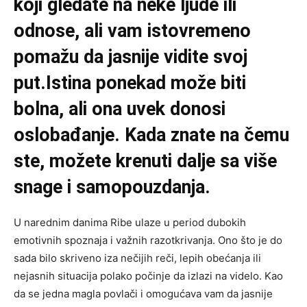
koji gledate na neke ljude ili
odnose, ali vam istovremeno
pomažu da jasnije vidite svoj
put.Istina ponekad može biti
bolna, ali ona uvek donosi
oslobađanje. Kada znate na čemu
ste, možete krenuti dalje sa više
snage i samopouzdanja.
U narednim danima Ribe ulaze u period dubokih
emotivnih spoznaja i važnih razotkrivanja. Ono što je do
sada bilo skriveno iza nečijih reči, lepih obećanja ili
nejasnih situacija polako počinje da izlazi na videlo. Kao
da se jedna magla povlači i omogućava vam da jasnije