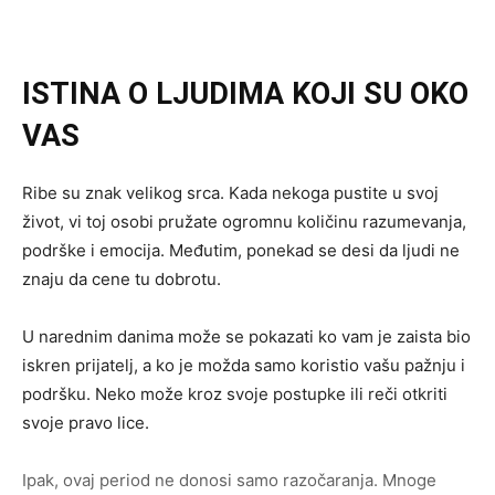
ISTINA O LJUDIMA KOJI SU OKO
VAS
Ribe su znak velikog srca. Kada nekoga pustite u svoj
život, vi toj osobi pružate ogromnu količinu razumevanja,
podrške i emocija. Međutim, ponekad se desi da ljudi ne
znaju da cene tu dobrotu.
U narednim danima može se pokazati ko vam je zaista bio
iskren prijatelj, a ko je možda samo koristio vašu pažnju i
podršku. Neko može kroz svoje postupke ili reči otkriti
svoje pravo lice.
Ipak, ovaj period ne donosi samo razočaranja. Mnoge