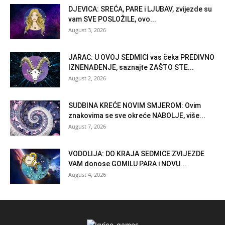
DJEVICA: SREĆA, PARE i LJUBAV, zvijezde su
vam SVE POSLOŽILE, ovo...
August 3, 2026
JARAC: U OVOJ SEDMICI vas čeka PREDIVNO
IZNENAĐENJE, saznajte ZAŠTO STE...
August 2, 2026
SUDBINA KREĆE NOVIM SMJEROM: Ovim
znakovima se sve okreće NABOLJE, više...
August 7, 2026
VODOLIJA: DO KRAJA SEDMICE ZVIJEZDE
VAM donose GOMILU PARA i NOVU...
August 4, 2026