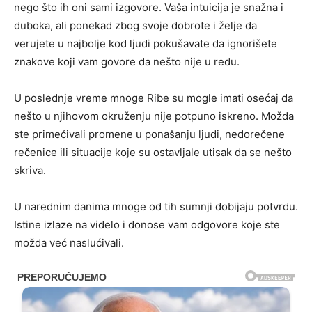
nego što ih oni sami izgovore. Vaša intuicija je snažna i
duboka, ali ponekad zbog svoje dobrote i želje da
verujete u najbolje kod ljudi pokušavate da ignorišete
znakove koji vam govore da nešto nije u redu.
U poslednje vreme mnoge Ribe su mogle imati osećaj da
nešto u njihovom okruženju nije potpuno iskreno. Možda
ste primećivali promene u ponašanju ljudi, nedorečene
rečenice ili situacije koje su ostavljale utisak da se nešto
skriva.
U narednim danima mnoge od tih sumnji dobijaju potvrdu.
Istine izlaze na videlo i donose vam odgovore koje ste
možda već naslućivali.