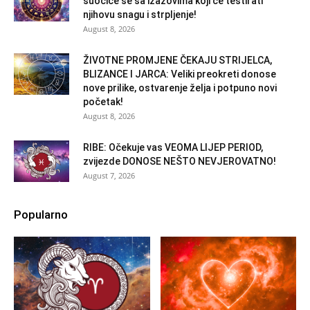
suočiće se sa izazovima koji će testirati
njihovu snagu i strpljenje!
August 8, 2026
ŽIVOTNE PROMJENE ČEKAJU STRIJELCA,
BLIZANCE I JARCA: Veliki preokreti donose
nove prilike, ostvarenje želja i potpuno novi
početak!
August 8, 2026
RIBE: Očekuje vas VEOMA LIJEP PERIOD,
zvijezde DONOSE NEŠTO NEVJEROVATNO!
August 7, 2026
Popularno