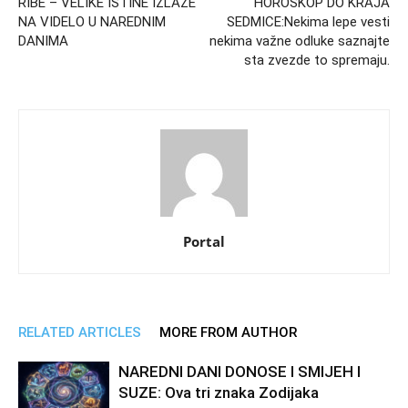
RIBE – VELIKE ISTINE IZLAZE
HOROSKOP DO KRAJA
NA VIDELO U NAREDNIM
SEDMICE:Nekima lepe vesti
DANIMA
nekima važne odluke saznajte
sta zvezde to spremaju.
Portal
RELATED ARTICLES
MORE FROM AUTHOR
NAREDNI DANI DONOSE I SMIJEH I
SUZE: Ova tri znaka Zodijaka