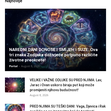
Najnovije
NAREDNI DANI DONOSE I SMIJEH I SUZE: Ova
tri znaka Zodijaka doživjeće potpuno različite
životne preokrete!
Portal
-
August 8, 2026
VELIKE I VAŽNE ODLUKE SU PRED NJIMA: Lav,
Jarac i Ovan uskoro biraju put koji može
promijeniti njihovu budućnost!
August 8, 2026
PRED NJIMA SU TEŠKI DANI: Vaga, Djevica i Rak