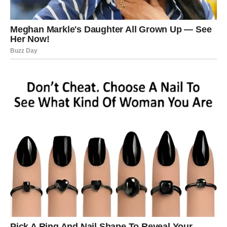
pokrenu neke nove stvari. Ovo je dobar dan za planiranje
i razmišljanje o budućim koracima. U ljubavi može doći do
situacije u kojoj ćete jasno videti koliko nekome značite.
Partner može pokazati svoju odanost kroz mali, ali
značajan gest. Slobodni Lavovi mogu privući pažnju
osobe koja ih već neko vreme posmatra. Na poslovnom
planu moguće su nove ideje koje će vam kasnije doneti
korist.
DEVICA
Device tokom četvrtka mogu biti fokusirane na obaveze i
praktične stvari. Ipak, ovaj dan donosi i jedan razgovor
koji može promeniti način na koji gledate na određenu
osobu. U ljubavi je važno da budete otvoreni i iskreni
prema partneru. Slobodne Device mogu shvatiti da neko
iz njihovog okruženja gaji emocije prema njima. Na poslu