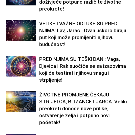
doživjeće potpuno različite životne
preokrete!
VELIKE I VAŽNE ODLUKE SU PRED
NJIMA: Lav, Jarac i Ovan uskoro biraju
put koji može promijeniti njihovu
budućnost!
PRED NJIMA SU TEŠKI DANI: Vaga,
Djevica i Rak suočiće se sa izazovima
koji će testirati njihovu snagu i
strpljenje!
ŽIVOTNE PROMJENE ČEKAJU
STRIJELCA, BLIZANCE I JARCA: Veliki
preokreti donose nove prilike,
ostvarenje želja i potpuno novi
početak!