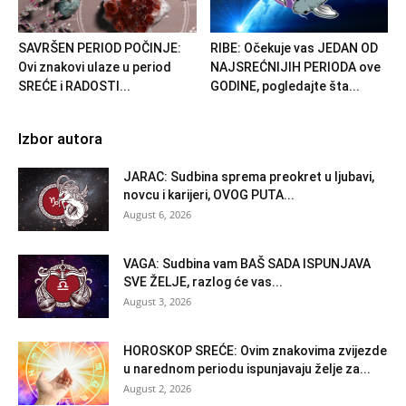
SAVRŠEN PERIOD POČINJE:
RIBE: Očekuje vas JEDAN OD
Ovi znakovi ulaze u period
NAJSREĆNIJIH PERIODA ove
SREĆE i RADOSTI...
GODINE, pogledajte šta...
Izbor autora
JARAC: Sudbina sprema preokret u ljubavi,
novcu i karijeri, OVOG PUTA...
August 6, 2026
VAGA: Sudbina vam BAŠ SADA ISPUNJAVA
SVE ŽELJE, razlog će vas...
August 3, 2026
HOROSKOP SREĆE: Ovim znakovima zvijezde
u narednom periodu ispunjavaju želje za...
August 2, 2026