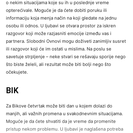
o nekim situacijama koje su ih u poslednje vreme
opterećivale. Moguće je da ćete dobiti poruku ili
informaciju koja menja način na koji gledate na jednu
osobu ili odnos. U ljubavi se otvara prostor za iskren
razgovor koji može razjasniti emocije između vas i
partnera. Slobodni Ovnovi mogu doživeti zanimljiv susret
ili razgovor koji će im ostati u mislima. Na poslu se
savetuje strpljenje – neke stvari se rešavaju sporije nego
što biste želeli, ali rezultat može biti bolji nego što
očekujete.
BIK
Za Bikove četvrtak može biti dan u kojem dolazi do
manjih, ali važnih promena u svakodnevnim situacijama.
Moguće je da ćete shvatiti da je vreme da promenite
pristup nekom problemu. U ljubavi je naglašena potreba