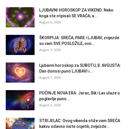
LJUBAVNI HOROSKOP ZA VIKEND: Neko
koga ste otpisali SE VRAĆA, a...
August 6, 2026
ŠKORPIJA: SREĆA, PARE i LJUBAV, zvijezde
su vam SVE POSLOŽILE, ovo...
August 3, 2026
Ljubavni horoskop za SUBOTU, 8. AVGUSTA:
Dan donosi puno LJUBAVI i...
August 7, 2026
POČINJE NOVA ERA: Jarac, Bik i Lav ulaze u
poglavlje puno...
August 6, 2026
STRIJELAC: Ovog vikenda stiže vam SREĆA
kakvu odavno niste osjetili, zvijezde...