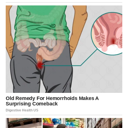
Škorpije tokom četvrtka mogu osetiti potrebu da se malo
povuku i razmisle o nekim situacijama. Vaša intuicija je
veoma jaka i može vam pomoći da donesete pravu
odluku. U ljubavi može doći do trenutka iskrenosti koji
menja odnos između vas i partnera. Slobodne Škorpije
mogu osetiti da ih neko posmatra sa posebnim
interesovanjem. Na poslu je važno da ostanete smireni i
da ne reagujete impulsivno.
STRELAC
Strelčevi će tokom četvrtka biti puni optimizma i želje za
promenama. Ovo je dobar dan za planiranje putovanja,
susrete sa prijateljima ili započinjanje nečeg novog. U
ljubavi može doći do zanimljivog razgovora koji vam daje