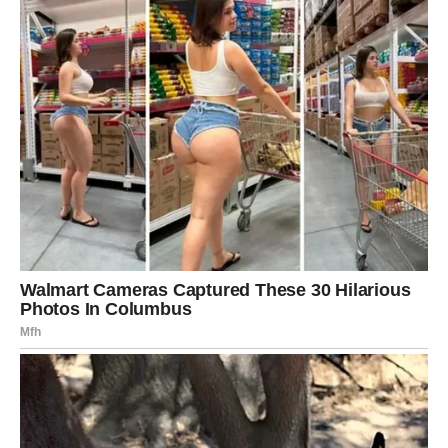
novu perspektivu. Slobodni Strelčevi mogu upoznati
osobu koja će ih privući svojom energijom i načinom
razmišljanja. Na poslovnom planu moguća je nova ideja
koja će vam kasnije doneti korist.
JARAC
Jarčevi tokom četvrtka mogu biti fokusirani na obaveze i
planove za budućnost. Ovo je dan u kojem možete doneti
važnu odluku vezanu za posao ili finansije. U ljubavi je
moguće da ćete dobiti znak pažnje od osobe koja vam
mnogo znači. Slobodni Jarčevi mogu shvatiti da neko iz
njihovog okruženja pokazuje interesovanje za njih. Važno
je da verujete svojoj intuiciji.
VODOLIJA