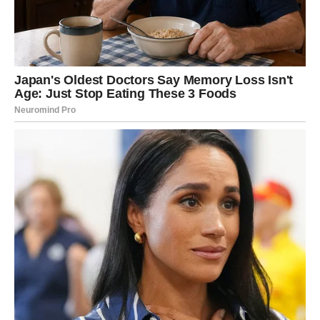
razliku.
RAK
Rakovi tokom četvrtka mogu biti pomalo emotivniji nego
obično. Moguće je da ćete razmišljati o prošlosti ili o
jednoj osobi koja je ostavila snažan trag u vašem životu.
Ipak, ovaj dan donosi priliku da shvatite šta vam je zaista
važno. U ljubavi je moguć lep gest od strane partnera ili
osobe koja vam je bliska. Slobodni Rakovi mogu dobiti
poruku koja će im izmamiti osmeh. Na poslu pokušajte da
se ne opterećujete stvarima koje ne možete odmah rešiti.
LAV
Lavovi u četvrtak mogu biti puni energije i želje da