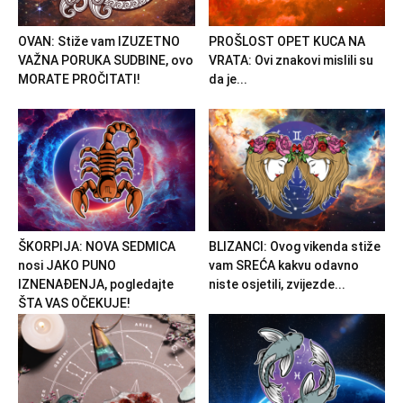
OVAN: Stiže vam IZUZETNO
PROŠLOST OPET KUCA NA
VAŽNA PORUKA SUDBINE, ovo
VRATA: Ovi znakovi mislili su
MORATE PROČITATI!
da je...
ŠKORPIJA: NOVA SEDMICA
BLIZANCI: Ovog vikenda stiže
nosi JAKO PUNO
vam SREĆA kakvu odavno
IZNENAĐENJA, pogledajte
niste osjetili, zvijezde...
ŠTA VAS OČEKUJE!