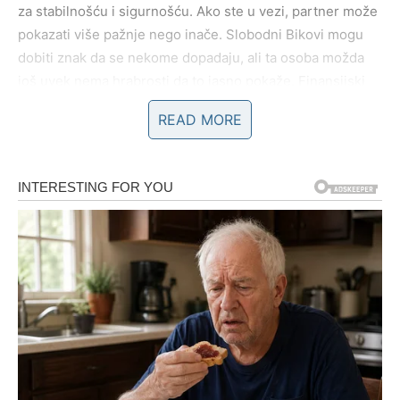
za stabilnošću i sigurnošću. Ako ste u vezi, partner može
pokazati više pažnje nego inače. Slobodni Bikovi mogu
dobiti znak da se nekome dopadaju, ali ta osoba možda
još uvek nema hrabrosti da to jasno pokaže. Finansijski
aspekt zahteva malo opreza – izbegavajte nepotrebne
READ MORE
troškove.
BLIZANCI
Blizanci će tokom četvrtka biti veoma komunikativni i
raspoloženi za razgovore. Ovo je dan u kojem možete
dobiti zanimljive informacije ili upoznati osobu koja će
vam biti interesantna. U ljubavi može doći do
neočekivanog razgovora koji menja dinamiku odnosa.
Slobodni Blizanci mogu osetiti da se između njih i jedne
osobe stvara posebna energija. Na poslu je važno da
obratite pažnju na detalje, jer jedna sitnica može napraviti