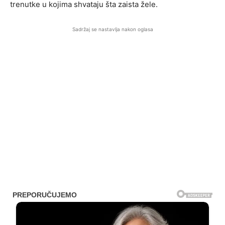
trenutke u kojima shvataju šta zaista žele.
Sadržaj se nastavlja nakon oglasa