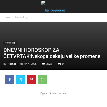
Home
Horoskop
Horoskop
DNEVNI HOROSKOP ZA
ČETVRTAK:Nekoga cekaju velike promene .
By
Portal
-
March 4, 2026
2626
0
Oglasi - Advertisement