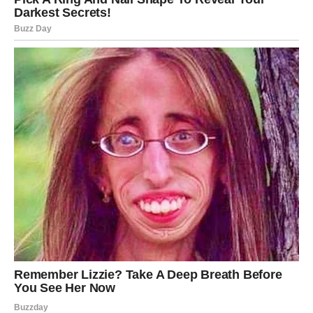
se savetuje strpljenje – neke stvari zahtevaju vreme da bi
se rešile na pravi način.
VAGA
Za Vage četvrtak može biti dan u kojem dolazi do važnog
razjašnjenja u odnosima. Možda ćete dobiti odgovor na
pitanje koje vas je dugo mučilo. U ljubavi se otvara
mogućnost za iskren razgovor koji može ojačati odnos.
Slobodne Vage mogu upoznati osobu koja će ih
zaintrigirati svojom energijom. Na poslovnom planu
moguća je dobra vest ili informacija koja vam daje
dodatnu motivaciju.
ŠKORPIJA