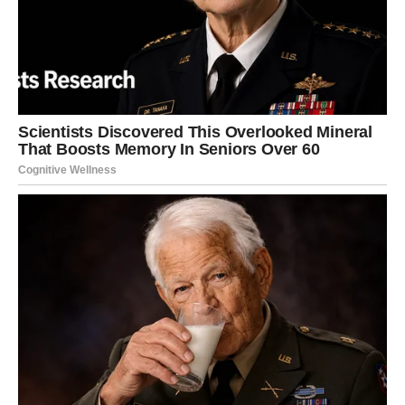
snove
Ako ste u vezi ili braku, naredni period donosi mnogo
više bliskosti, razumijevanja i zajedničkih planova.
Partner će biti uz vas u svakom važnom trenutku, a
zajedno ćete ostvariti cilj koji će dodatno učvrstiti vaš
odnos.
Osjetićete da ste pronašli mir za kojim ste dugo tragali.