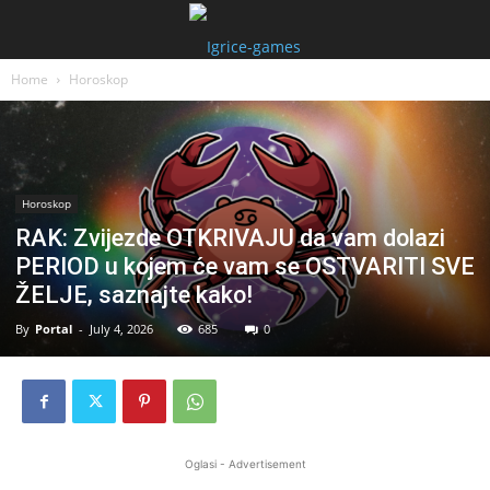
Home
Horoskop
Horoskop
RAK: Zvijezde OTKRIVAJU da vam dolazi
PERIOD u kojem će vam se OSTVARITI SVE
ŽELJE, saznajte kako!
By
Portal
-
July 4, 2026
685
0
Oglasi - Advertisement