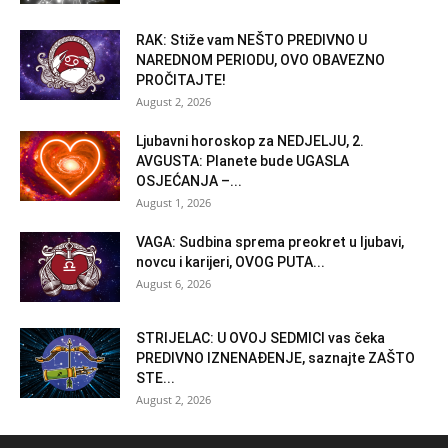
RAK: Stiže vam NEŠTO PREDIVNO U
NAREDNOM PERIODU, OVO OBAVEZNO
PROČITAJTE!
August 2, 2026
Ljubavni horoskop za NEDJELJU, 2.
AVGUSTA: Planete bude UGASLA
OSJEĆANJA –...
August 1, 2026
VAGA: Sudbina sprema preokret u ljubavi,
novcu i karijeri, OVOG PUTA...
August 6, 2026
STRIJELAC: U OVOJ SEDMICI vas čeka
PREDIVNO IZNENAĐENJE, saznajte ZAŠTO
STE...
August 2, 2026