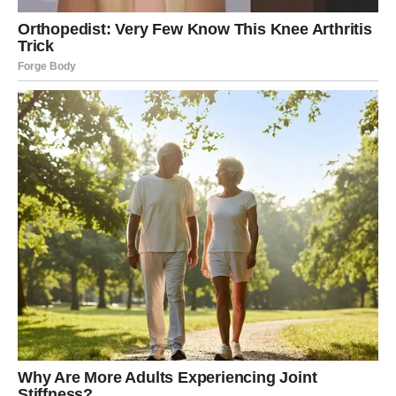
Važno je da ne izgubite vjeru i da nastavite slijediti svoje
srce.
Pravi ljudi donose prave prilike
Tokom ovog perioda upoznaćete osobe koje će imati
veliki uticaj na vašu budućnost.
Neko će vam pomoći na poslovnom planu, neko će vas
inspirisati da donesete važnu odluku, a jedna osoba
mogla bi potpuno promijeniti vaš ljubavni život.
Budite otvoreni za nova poznanstva jer će upravo ona
donijeti najveće promjene.
Kako će vam se želje ostvariti?