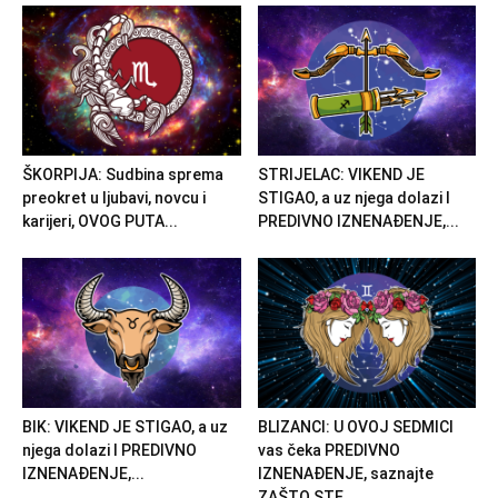
ŠKORPIJA: Sudbina sprema
STRIJELAC: VIKEND JE
preokret u ljubavi, novcu i
STIGAO, a uz njega dolazi I
karijeri, OVOG PUTA...
PREDIVNO IZNENAĐENJE,...
BIK: VIKEND JE STIGAO, a uz
BLIZANCI: U OVOJ SEDMICI
njega dolazi I PREDIVNO
vas čeka PREDIVNO
IZNENAĐENJE,...
IZNENAĐENJE, saznajte
ZAŠTO STE...