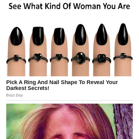
ne dozvolite da vas prošla razočaranja zaustave. Zvijezde
jasno pokazuju da upravo sada počinje razdoblje u kojem
ćete ostvarivati ono što ste dugo priželjkivali.
Pred vama su dani puni sreće, lijepih vijesti, velikih
životnih promjena i osjećaja da vam život konačno daje
priliku da ostvarite sve ono o čemu ste godinama sanjali.