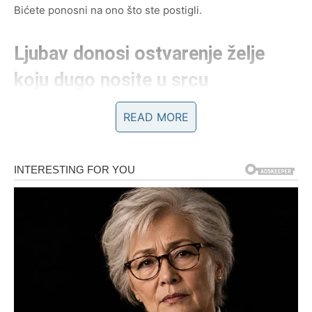
Bićete ponosni na ono što ste postigli.
Ljubav donosi ostvarenje želje
koju dugo nosite u srcu
Na polju emocija očekuju vas posebni trenuci.
READ MORE
Ako ste slobodni, postoji velika mogućnost da upoznate
osobu koja će vas osvojiti toplinom, pažnjom i iskrenim
osjećanjima. Sve će početi sasvim spontano, ali će vrlo
brzo prerasti u odnos koji će vam donijeti osjećaj
sigurnosti i istinske sreće.
Pred vama je prilika za ljubav koja može trajati cijeli život.
Zauzeti Rakovi ostvaruju zajedničke