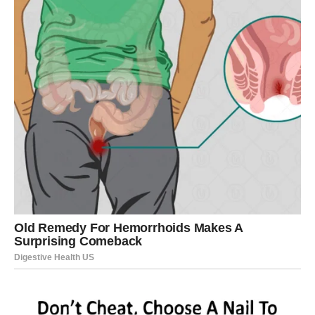
Zvijezde sada nagrađuju vašu dobrotu, iskrenost i
nesebičnost.
Sve ono što ste ulagali vraća vam se kroz ljubav,
finansijski uspjeh, poslovni napredak i osjećaj da vam
život konačno pruža ono što ste dugo zaslužili.
Završna poruka zvijezda za Raka
Pred vama je izuzetno poseban period u kojem će mnoge
vaše želje postati stvarnost. Finansijska situacija će se
značajno poboljšati, poslovni uspjesi donijeće vam veliko
zadovoljstvo, a ljubavni život ispuniće vas emocijama koje
će vam vratiti vjeru u srećnu budućnost.
Budite otvoreni za nove prilike, vjerujte svojoj intuiciji i