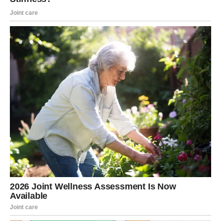
Zvijezde pokazuju da će ključ vašeg uspjeha biti
povjerenje u vlastitu intuiciju.
Mnogo puta ste osjetili pravi put prije nego što su ga
drugi primijetili. Upravo sada vaša unutrašnja snaga
vodiće vas prema ljudima i prilikama koje će vam pomoći
da ostvarite ono što ste dugo priželjkivali.
Nemojte se plašiti velikih odluka – one će vam donijeti
najveću sreću.
Zašto ste baš vi među najvećim
sretnicima?
Zato što ste kroz prethodni period pokazali veliko srce,
strpljenje i spremnost da pomognete drugima čak i onda
kada je vama bilo teško. Niste izgubili vjeru u ljubav,
porodicu i bolje sutra.