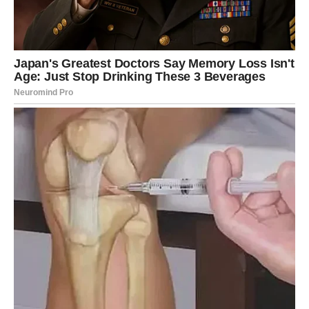
Jedna velika želja uskoro postaje
stvarnost
Zvijezde pokazuju da postoji želja koju već dugo čuvate
duboko u sebi.
Možda sanjate o srećnoj porodici, novom domu,
poslovnom uspjehu, putovanju ili velikoj životnoj
promjeni.
Upravo sada univerzum vam šalje prilike koje će vas
korak po korak dovesti do ostvarenja tog sna.