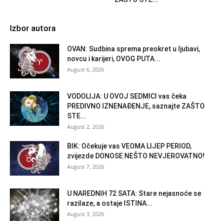
Izbor autora
OVAN: Sudbina sprema preokret u ljubavi,
novcu i karijeri, OVOG PUTA...
August 6, 2026
VODOLIJA: U OVOJ SEDMICI vas čeka
PREDIVNO IZNENAĐENJE, saznajte ZAŠTO
STE...
August 2, 2026
BIK: Očekuje vas VEOMA LIJEP PERIOD,
zvijezde DONOSE NEŠTO NEVJEROVATNO!
August 7, 2026
U NAREDNIH 72 SATA: Stare nejasnoće se
razilaze, a ostaje ISTINA...
August 3, 2026