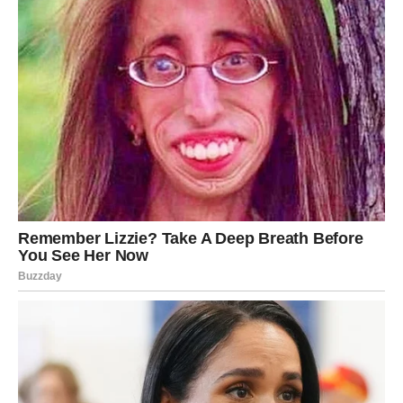
će vam vratiti vjeru u srećnu budućnost.
Budite otvoreni za nove prilike, vjerujte svojim
sposobnostima i ne dozvolite da vas prošla razočaranja
zaustave. Zvijezde jasno pokazuju da upravo sada počinje
razdoblje u kojem ćete ostvarivati ono što ste dugo
priželjkivali.
Pred vama su dani puni uspjeha, lijepih vijesti, velikih
životnih promjena i osjećaja da vam život konačno daje
priliku da živite onako kako ste oduvijek željeli.