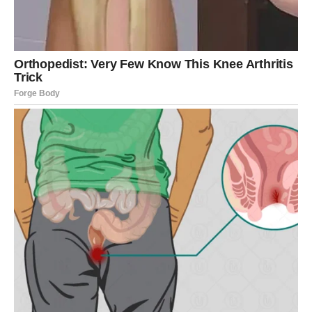
Najveća želja koju dugo nosite u
sebi uskoro će se ostvariti
Zvijezde pokazuju da postoji želja o kojoj često
razmišljate, ali je rijetko izgovarate naglas.
Možda je riječ o poslovnom uspjehu, velikoj ljubavi,
putovanju, novom domu ili životnoj promjeni koja bi vam
donijela potpuno novu budućnost.
Upravo sada univerzum vam šalje prilike koje će vas