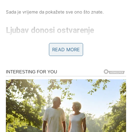
Sada je vrijeme da pokažete sve ono što znate.
Ljubav donosi ostvarenje
najljepših želja
READ MORE
Na polju emocija očekuju vas posebni trenuci.
Ako ste slobodni, postoji velika mogućnost da upoznate
osobu koja će vas osvojiti inteligencijom, smislom za
humor i iskrenim interesovanjem za vas. Sve će početi
spontano, ali će vrlo brzo prerasti u odnos koji će vas
učiniti istinski srećnim.
Pred vama je prilika za ljubav koja može trajati veoma
dugo.