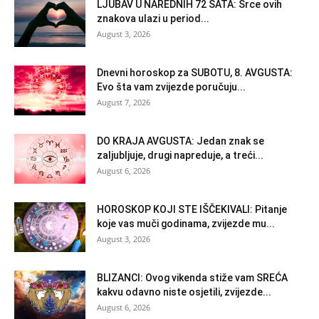
LJUBAV U NAREDNIH 72 SATA: Srce ovih
znakova ulazi u period...
August 3, 2026
Dnevni horoskop za SUBOTU, 8. AVGUSTA:
Evo šta vam zvijezde poručuju...
August 7, 2026
DO KRAJA AVGUSTA: Jedan znak se
zaljubljuje, drugi napreduje, a treći...
August 6, 2026
HOROSKOP KOJI STE IŠČEKIVALI: Pitanje
koje vas muči godinama, zvijezde mu...
August 3, 2026
BLIZANCI: Ovog vikenda stiže vam SREĆA
kakvu odavno niste osjetili, zvijezde...
August 6, 2026