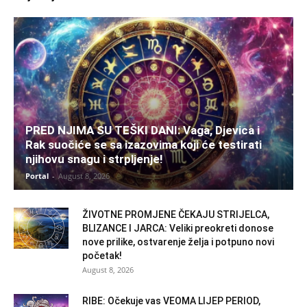
PRED NJIMA SU TEŠKI DANI: Vaga, Djevica i
Rak suočiće se sa izazovima koji će testirati
njihovu snagu i strpljenje!
Portal
-
August 8, 2026
ŽIVOTNE PROMJENE ČEKAJU STRIJELCA,
BLIZANCE I JARCA: Veliki preokreti donose
nove prilike, ostvarenje želja i potpuno novi
početak!
August 8, 2026
RIBE: Očekuje vas VEOMA LIJEP PERIOD,