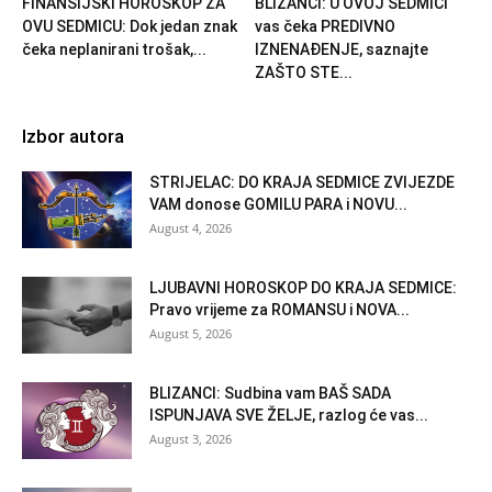
FINANSIJSKI HOROSKOP ZA
BLIZANCI: U OVOJ SEDMICI
OVU SEDMICU: Dok jedan znak
vas čeka PREDIVNO
čeka neplanirani trošak,...
IZNENAĐENJE, saznajte
ZAŠTO STE...
Izbor autora
STRIJELAC: DO KRAJA SEDMICE ZVIJEZDE
VAM donose GOMILU PARA i NOVU...
August 4, 2026
LJUBAVNI HOROSKOP DO KRAJA SEDMICE:
Pravo vrijeme za ROMANSU i NOVA...
August 5, 2026
BLIZANCI: Sudbina vam BAŠ SADA
ISPUNJAVA SVE ŽELJE, razlog će vas...
August 3, 2026