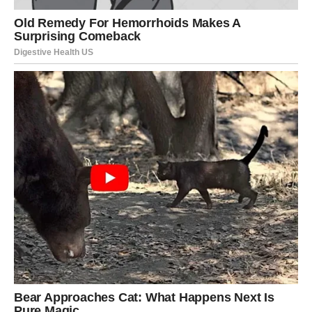
voditi prema ostvarenju tog cilja.
Nemojte odustajati ni kada vam se učini da napredak ide
sporije nego što biste željeli.
Pravi ljudi ulaze u vaš život
Tokom ovog perioda upoznaćete osobe koje će imati
veliki uticaj na vašu budućnost.
Neko će vam pomoći da ostvarite poslovni uspjeh, neko
će vas inspirisati da donesete važnu odluku, a jedna
osoba mogla bi zauzeti posebno mjesto u vašem srcu.
Budite otvoreni za nova poznanstva jer će upravo ona
donijeti najveće promjene.