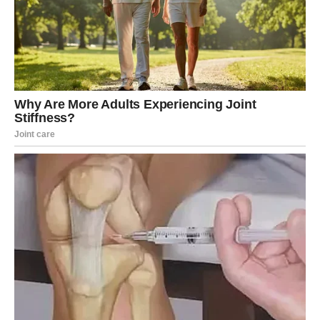
Zauzeti Blizanci ulaze u sretniju fazu
veze
Ako ste u vezi ili braku, naredni period donosi mnogo
više razumijevanja, zajedničkih planova i iskrenih
razgovora.
Partner će vas podržavati u svemu što radite, a zajedno
ćete ostvariti cilj koji vam je oboma veoma važan.
Vaš odnos postaće još stabilniji i ispunjeniji.