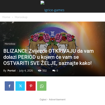
Home
Horoskop
Horoskop
BLIZANCI: Zvijezde OTKRIVAJU da vam
dolazi PERIOD u kojem će vam se
OSTVARITI SVE ŽELJE, saznajte kako!
By
Portal
-
July 4, 2026
502
0
Oglasi - Advertisement