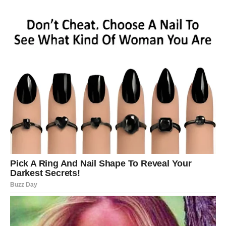
dolaze bolji dani.
Zvijezde sada nagrađuju vaš optimizam, snalažljivost i
spremnost da prihvatite promjene.
Sve ono što ste ulagali vraća vam se kroz ljubav,
finansijski uspjeh, poslovni napredak i osjećaj da vam
život konačno pruža ono što ste dugo priželjkivali.
Završna poruka zvijezda za
Blizance
Pred vama je izuzetno poseban period u kojem će mnoge
vaše želje postati stvarnost. Finansijska situacija će se
značajno poboljšati, poslovni uspjesi donijeće vam veliko
zadovoljstvo, a ljubavni život ispuniće vas emocijama koje