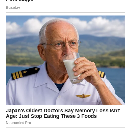
Kako će vam se želje ostvariti?
Zvijezde pokazuju da će ključ vašeg uspjeha biti
spremnost da iskoristite svaku priliku koja vam se ukaže.
Ne plašite se novih izazova i ne odgađajte odluke koje
osjećate da su ispravne. Vaša radoznalost, inteligencija i
sposobnost da brzo reagujete biće vaši najveći saveznici.
Svaki korak koji napravite tokom ovog perioda približiće
vas životu kakav želite.
Zašto ste baš vi među najvećim
sretnicima?
Zato što ste kroz prethodni period pokazali da nikada ne
prestajete učiti, razvijati se i tražiti nova rješenja. Čak i
kada su okolnosti bile teške, nastavili ste vjerovati da