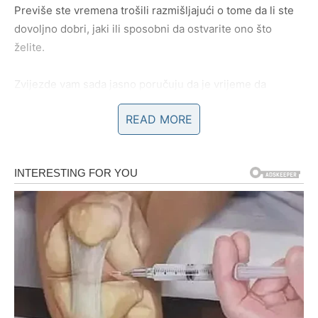
Previše ste vremena trošili razmišljajući o tome da li ste
dovoljno dobri, jaki ili sposobni da ostvarite ono što
želite.
Zvijezde vam sada jasno poručuju da je vrijeme da
konačno počnete vjerovati sebi.
READ MORE
U narednom periodu intuicija će vam biti veoma jaka i
upravo ona mogla bi vas odvesti prema velikoj sreći.
Mnogi Rakovi će konačno donijeti odluku koju dugo
odlažu i upravo ta odluka mogla bi kasnije potpuno
promijeniti njihov život.