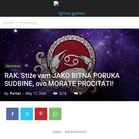
Home
Horoskop
Horoskop
RAK: Stiže vam JAKO BITNA PORUKA
SUDBINE, ovo MORATE PROČITATI!
By
Portal
-
May 17, 2026
3218
0
Oglasi - Advertisement