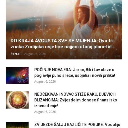
DO KRAJA AVGUSTA SVE SE MIJENJA: Ova tri
znaka Zodijaka osjetiće najjači uticaj planeta!
Portal
-
August 6, 2026
POČINJE NOVA ERA: Jarac, Bik i Lav ulaze u
poglavlje puno sreće, uspjeha i novih prilika!
August 6, 2026
NEOČEKIVANI NOVAC STIŽE RAKU, DJEVICI I
BLIZANCIMA: Zvijezde im donose finansijsko
iznenađenje!
August 6, 2026
ZVIJEZDE ŠALJU RAZLIČITE PORUKE: Vodoliju