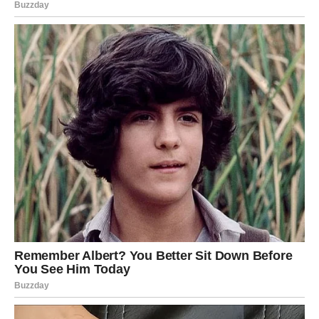
Za mnoge Rakove upravo taj susret mogao bi donijeti
odgovore na pitanja koja ih dugo muče.
Ali sudbina vam poručuje da dobro razmislite prije nego
što donesete odluku.
Vaša energija postaje mnogo jača
Najveća promjena koja vam dolazi jeste ona unutrašnja.
U narednim sedmicama osjećaćete mnogo više energije,
samopouzdanja i želje za uspjehom. Problemi koji su vas
ranije iscrpljivali polako gube svoju moć nad vama.
Konačno ćete početi vjerovati da možete ostvariti ono što
želite i da vas ništa više ne može zaustaviti.