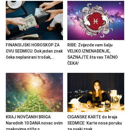
FINANSIJSKI HOROSKOP ZA
RIBE: Zvijezde vam šalju
OVU SEDMICU: Dok jedan znak
VELIKO IZNENAĐENJE,
čeka neplanirani trošak,...
SAZNAJTE šta vas TAČNO
ČEKA!
KRAJ NOVČANIH BRIGA:
CIGANSKE KARTE do kraja
Narednih 10 DANA novac ovim
SEDMICE: Karte nose poruku
znakovima stiže s...
za svaki znak,...