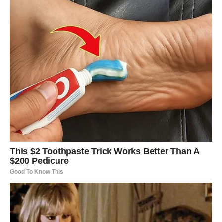
Mnogi Rakovi će tokom ovog perioda napraviti korak koji
će kasnije potpuno promijeniti njihov život.
Sudbina vam konačno otvara
vrata sreće
Ovo nije običan period u vašem životu. Zvijezde pokazuju
da ste veoma blizu velikih promjena koje bi mogle
donijeti mnogo sreće, uspjeha i lijepih trenutaka.
Svemir vam sada šalje poruku da ne odustajete od svojih
snova, čak i onda kada vam se čini da je put težak.
Pred vama su dani tokom kojih biste mogli shvatiti da je
sreća mnogo bliže nego što ste mislili i da vam sudbina
konačno sprema život kakav zaslužujete.