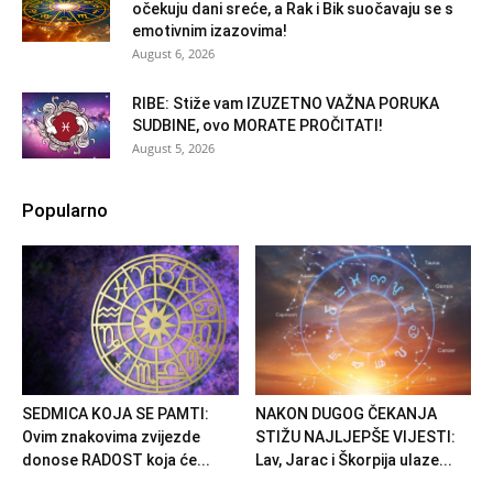
očekuju dani sreće, a Rak i Bik suočavaju se s
emotivnim izazovima!
August 6, 2026
RIBE: Stiže vam IZUZETNO VAŽNA PORUKA
SUDBINE, ovo MORATE PROČITATI!
August 5, 2026
Popularno
SEDMICA KOJA SE PAMTI:
NAKON DUGOG ČEKANJA
Ovim znakovima zvijezde
STIŽU NAJLJEPŠE VIJESTI:
donose RADOST koja će...
Lav, Jarac i Škorpija ulaze...