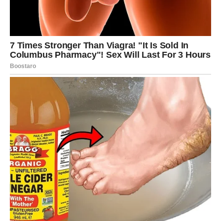
dugo opterećuju i prvi put nakon mnogo vremena osjetiti
sigurnost i mir.
Zvijezde pokazuju da vam dolazi period tokom kojeg biste
mogli ostvariti jedan veoma važan cilj.
Ljubav vam sprema veliko
iznenađenje
Pored finansija, velika promjena očekuje vas i na polju
emocija.
Ako ste dugo bili usamljeni ili razočarani, sada dolazi
vrijeme tokom kojeg biste mogli upoznati osobu koja će
vam potpuno promijeniti život.