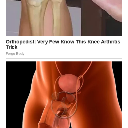
Novac i uspjeh dolaze onda kada
skoro izgubite vjeru
Finansijska situacija uskoro bi mogla postati mnogo bolja.
Pred vama su dani tokom kojih biste mogli dobiti novu
poslovnu ponudu, priliku za dodatnu zaradu ili pomoć
koja dolazi potpuno neočekivano.
Mnogi Rakovi će konačno uspjeti riješiti probleme koji ih