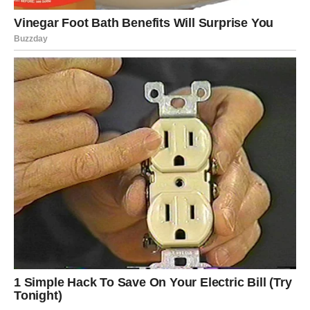
Jedan susret mogao bi probuditi emocije kakve dugo
niste osjetili.
Rakovi koji su u vezi mogli bi konačno riješiti probleme
koji ih dugo muče. Pred vama su iskreni razgovori,
mnogo više razumijevanja i osjećaj da vas partner
konačno vidi onako kako ste oduvijek željeli.
Jedna osoba iz prošlosti mogla bi
se ponovo pojaviti
Zvijezde pokazuju da bi neko iz vaše prošlosti uskoro
mogao ponovo ući u vaš život.
Ta osoba nije vas zaboravila i moguće je da će pokušati
ponovo uspostaviti kontakt s vama.