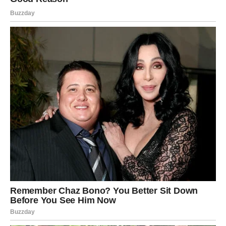
U narednim sedmicama osjećaćete mnogo više energije,
samopouzdanja i želje za uspjehom. Problemi koji su vas
ranije iscrpljivali polako gube svoju moć nad vama.
Konačno ćete početi vjerovati da možete ostvariti ono što
želite i da vas ništa više ne može zaustaviti.
Mnogi Lavovi će tokom ovog perioda napraviti korak koji
će kasnije potpuno promijeniti njihov život.
Sudbina vam konačno otvara
vrata sreće
Ovo nije običan period u vašem životu. Zvijezde pokazuju
da ste veoma blizu velikih promjena koje bi mogle
donijeti mnogo sreće, uspjeha i lijepih trenutaka.