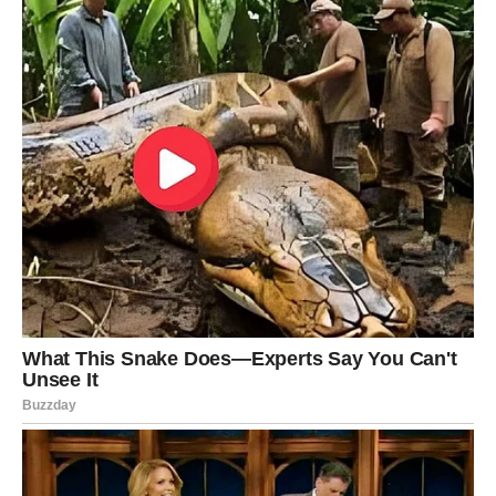
Svemir vam sada šalje poruku da ne odustajete od svojih
snova, čak i onda kada vam se čini da je put težak.
Pred vama su dani tokom kojih biste mogli shvatiti da je
sreća mnogo bliže nego što ste mislili i da vam sudbina
konačno sprema život kakav zaslužujete.