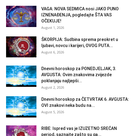
VAGA: NOVA SEDMICA nosi JAKO PUNO
IZNENAĐENJA, pogledajte ŠTA VAS
OČEKUJE!
August 1, 2026
ŠKORPIJA: Sudbina sprema preokret u
ljubavi, novcu i karijeri, OVOG PUTA...
August 6, 2026
Dnevni horoskop za PONEDJELJAK, 3.
AVGUSTA: Ovim znakovima zvijezde
poklanjaju najljepši...
August 2, 2026
Dnevni horoskop za ČETVRTAK 6. AVGUSTA:
OVI znakovi neka budu na...
August 5, 2026
RIBE: Ispred vas je IZUZETNO SREĆAN
period, saznajte zašto su ga...