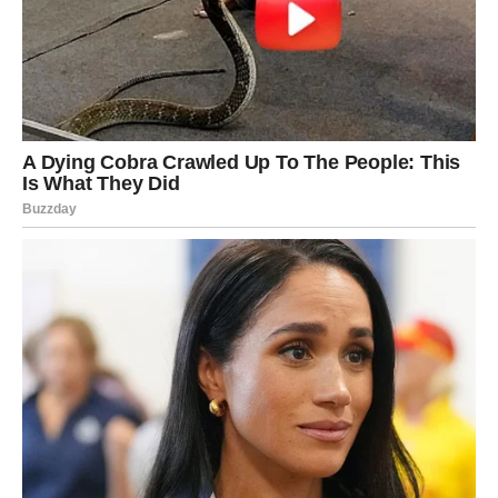
Finansijska situacija uskoro bi mogla postati mnogo bolja.
Pred vama su dani tokom kojih biste mogli dobiti novu
poslovnu ponudu, priliku za dodatnu zaradu ili pomoć
koja dolazi potpuno neočekivano.
Mnogi Lavovi će konačno uspjeti riješiti probleme koji ih
dugo opterećuju i prvi put nakon mnogo vremena osjetiti
sigurnost i mir.
Zvijezde pokazuju da vam dolazi period tokom kojeg biste
mogli ostvariti jedan veoma važan cilj.
Ljubav vam sprema veliko
iznenađenje