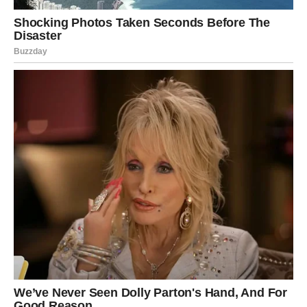
se ponovo pojaviti
Zvijezde pokazuju da bi neko iz vaše prošlosti uskoro
mogao ponovo ući u vaš život.
Ta osoba nije vas zaboravila i moguće je da će pokušati
ponovo uspostaviti kontakt s vama.
Za mnoge Lavove upravo taj susret mogao bi donijeti
odgovore na pitanja koja ih dugo muče.
Ali sudbina vam poručuje da dobro razmislite prije nego
što donesete odluku.
Vaša energija postaje mnogo jača
Najveća promjena koja vam dolazi jeste ona unutrašnja.