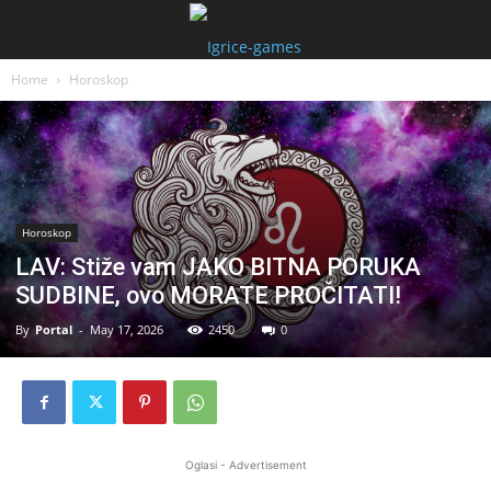
Home
Horoskop
Horoskop
LAV: Stiže vam JAKO BITNA PORUKA
SUDBINE, ovo MORATE PROČITATI!
By
Portal
-
May 17, 2026
2450
0
Oglasi - Advertisement