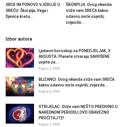
SRCE IM PONOVO VJERUJE U
ŠKORPIJA: Ovog vikenda
SREĆU: Škorpija, Vaga i
stiže vam SREĆA kakvu
Djevica kreću...
odavno niste osjetili,
zvijezde...
Izbor autora
Ljubavni horoskop za PONEDJELJAK, 3.
AVGUSTA: Planete stvaraju SAVRŠENE
uvjete za...
August 2, 2026
BLIZANCI: Ovog vikenda stiže vam SREĆA
kakvu odavno niste osjetili, zvijezde...
August 6, 2026
STRIJELAC: Stiže vam NEŠTO PREDIVNO U
NAREDNOM PERIODU, OVO OBAVEZNO
PROČITAJTE!
August 2, 2026