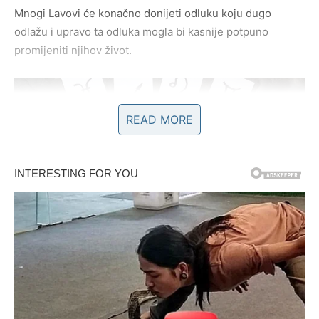
Mnogi Lavovi će konačno donijeti odluku koju dugo
odlažu i upravo ta odluka mogla bi kasnije potpuno
promijeniti njihov život.
READ MORE
Novac i uspjeh dolaze onda kada
skoro izgubite vjeru