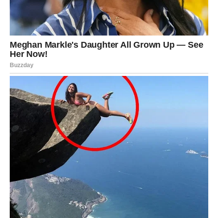
Pored finansija, velika promjena očekuje vas i na polju
emocija.
Ako ste dugo bili usamljeni ili razočarani, sada dolazi
vrijeme tokom kojeg biste mogli upoznati osobu koja će
vam potpuno promijeniti život.
Jedan susret mogao bi probuditi emocije kakve dugo
niste osjetili.
Lavovi koji su u vezi mogli bi konačno riješiti probleme
koji ih dugo muče. Pred vama su iskreni razgovori,
mnogo više razumijevanja i osjećaj da vas partner
konačno vidi onako kako ste oduvijek željeli.
Jedna osoba iz prošlosti mogla bi