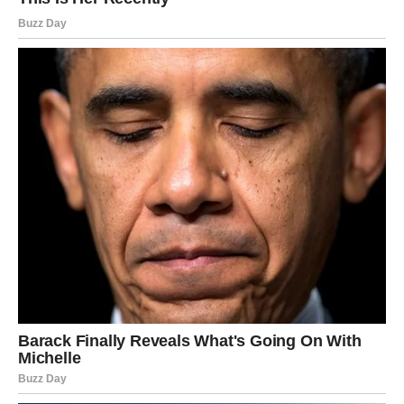
Tokom narednog perioda mogli biste saznati nešto što će
vam potpuno promijeniti pogled na jednu osobu.
Moguće je priznanje, iskren razgovor ili situacija tokom
koje ćete konačno shvatiti kome zaista možete vjerovati.
Iako bi vas istina na početku mogla iznenaditi, kasnije
ćete shvatiti da vam je bila potrebna kako biste nastavili
dalje bez sumnji i tereta.
Mnogi Rakovi će tokom ovog perioda konačno prestati
trošiti energiju na ljude koji ih ne zaslužuju.
VRIJEME JE DA KONAČNO
POČNETE MISLITI VIŠE NA
SEBE