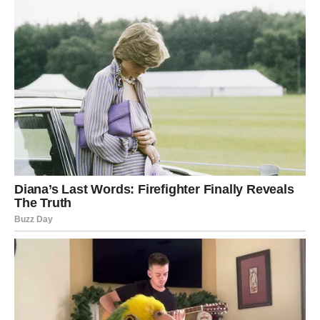
Sve kroz šta ste prošli nije bilo uzalud.
Svaka prepreka, svako razočaranje i svaki trenutak tokom
kojeg ste mislili da više ne možete dalje zapravo su vas
pripremali za ono što sada dolazi.
A ono što dolazi moglo bi vas lijepo iznenaditi.
Zvijezde vam donose novu energiju, više samopouzdanja,
iskrene emocije i priliku da konačno osjetite kako izgleda
kada život radi u vašu korist.
Zato ne ignorišite znakove koje vam sudbina šalje.
Naredni period mogao bi vam donijeti mnogo više sreće,
ljubavi i uspjeha nego što trenutno možete zamisliti.