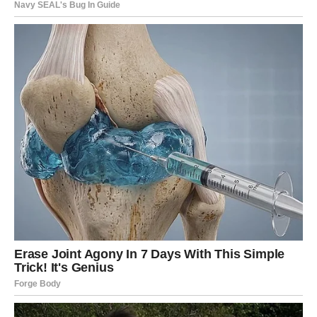
koji ih dugo opterećuje.
Ono što će vas posebno iznenaditi jeste činjenica da će
se neke stvari početi rješavati mnogo brže nego što
trenutno mislite.
Zvijezde vam poručuju da budete oprezni s troškovima,
ali i da više vjerujete sebi i svojim sposobnostima.
JEDNA ISTINA ĆE VAM
OTVORITI OČI
Tokom narednog perioda mogli biste saznati nešto što će
vam potpuno promijeniti pogled na jednu osobu.
Moguće je priznanje, iskren razgovor ili situacija tokom