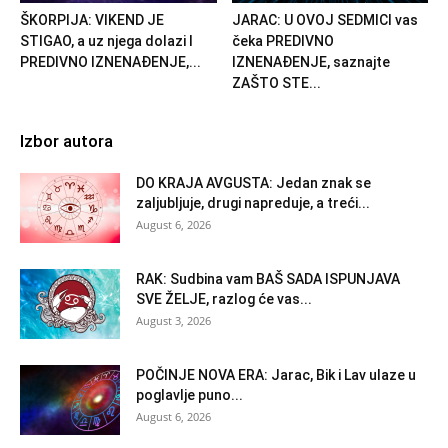
ŠKORPIJA: VIKEND JE
JARAC: U OVOJ SEDMICI vas
STIGAO, a uz njega dolazi I
čeka PREDIVNO
PREDIVNO IZNENAĐENJE,...
IZNENAĐENJE, saznajte
ZAŠTO STE...
Izbor autora
DO KRAJA AVGUSTA: Jedan znak se
zaljubljuje, drugi napreduje, a treći...
August 6, 2026
RAK: Sudbina vam BAŠ SADA ISPUNJAVA
SVE ŽELJE, razlog će vas...
August 3, 2026
POČINJE NOVA ERA: Jarac, Bik i Lav ulaze u
poglavlje puno...
August 6, 2026