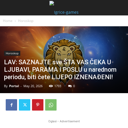
Home
Horoskop
Horoskop
LAV: SAZNAJTE sve ŠTA VAS ČEKA U
LJUBAVI, PARAMA I POSLU u narednom
periodu, biti čete LIJEPO IZNENAĐENI!
By
Portal
-
May 20, 2026
1793
0
Oglasi - Advertisement