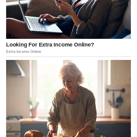
Pred vama su iskreni razgovori, više pažnje i osjećaj da
partner konačno razumije koliko vam je stalo.
POSAO – STIŽE PRILIKA KOJA
MOŽE PROMIJENITI VAŠ ŽIVOT
Na poslovnom planu ulazite u mnogo bolji period.
Iako ste u posljednje vrijeme često imali osjećaj da se
trudite više od drugih, a da rezultati kasne, sada dolazi
vrijeme kada će se vaš rad konačno početi isplaćivati.
Pred vama je mogućnost veoma zanimljive poslovne
prilike, razgovora ili prilike koja bi vam mogla potpuno
promijeniti budućnost.