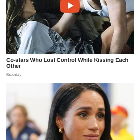
kojeg ste mislili da više ne možete dalje zapravo su vas
pripremali za ono što sada dolazi.
A ono što dolazi moglo bi vas lijepo iznenaditi.
Zvijezde vam donose novu energiju, više samopouzdanja,
iskrene emocije i priliku da konačno osjetite kako izgleda
kada život radi u vašu korist.
Zato ne ignorišite znakove koje vam sudbina šalje.
Naredni period mogao bi vam donijeti mnogo više sreće,
ljubavi i uspjeha nego što trenutno možete zamisliti.