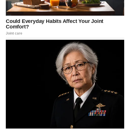
Mnogi Lavovi će tokom narednog perioda upoznati osobu
koja će imati veliki uticaj na njihov posao ili finansije.
Zvijezde vam poručuju da ne sumnjate toliko u sebe jer
upravo sada imate priliku pokazati koliko vrijedite.
Posebno će sreće imati Lavovi koji planiraju pokrenuti
nešto novo ili donijeti važnu poslovnu odluku.
Vrijeme je da prestanete čekati pravi trenutak jer on
upravo dolazi.