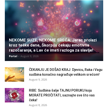
NEKOME SUZE, NEKOME SREĆA: Jarac prolazi
kroz teške dane, Škorpiju čekaju emotivna
razočaranja, a Lav će imati razloga za slavlje!
Portal
-
August 9, 2026
ČEKANJU JE DOŠAO KRAJ: Djevicu, Raka i Vagu
sudbina konačno nagrađuje velikom srećom!
August 9, 2026
RIBE: Sudbina šalje TAJNU PORUKU koju
MORATE PROČITATI, saznajte sve što vas
čeka!
August 8, 2026