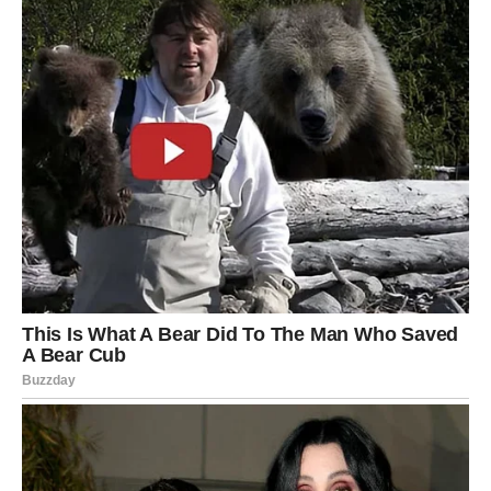
koje ćete konačno shvatiti kome zaista možete vjerovati.
Iako bi vas istina na početku mogla iznenaditi, kasnije
ćete shvatiti da vam je bila potrebna kako biste nastavili
dalje bez sumnji i tereta.
Mnogi Lavovi će tokom ovog perioda konačno prestati
trošiti energiju na ljude koji ih ne zaslužuju.
VRIJEME JE DA KONAČNO
POČNETE MISLITI VIŠE NA
SEBE
Previše ste energije trošili pokušavajući pomoći drugima
i održati odnose koji su vas iscrpljivali.