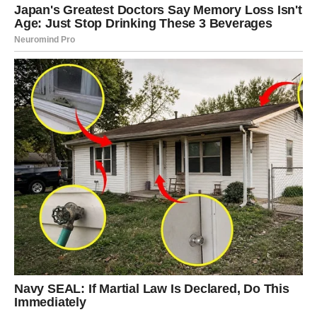
NOVAC – FINANSIJSKO
OLAKŠANJE STIŽE ONDA KADA
GA NAJMANJE OČEKUJETE
Kada su finansije u pitanju, pred vama je mnogo stabilniji
period nego ranije.
Moguća je dodatna zarada, pomoć osobe koja vam želi
dobro ili novac koji dolazi iz pravca od kojeg to niste
očekivali.
Mnogi Lavovi će tokom narednog perioda riješiti problem