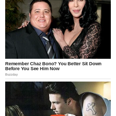
Često ste zaboravljali vlastite potrebe samo da biste
izbjegli sukobe ili razočaranja.
Ali zvijezde vam sada jasno poručuju — ne možete
pronaći sreću ako stalno zaboravljate sebe.
Mnogi Lavovi će tokom narednog perioda napraviti
promjene koje će ih kasnije dovesti do mnogo srećnijeg i
ispunjenijeg života.
PRED VAMA JE PERIOD KOJI
ĆETE DUGO PAMTITI
Sve kroz šta ste prošli nije bilo uzalud.
Svaka prepreka, svako razočaranje i svaki trenutak tokom