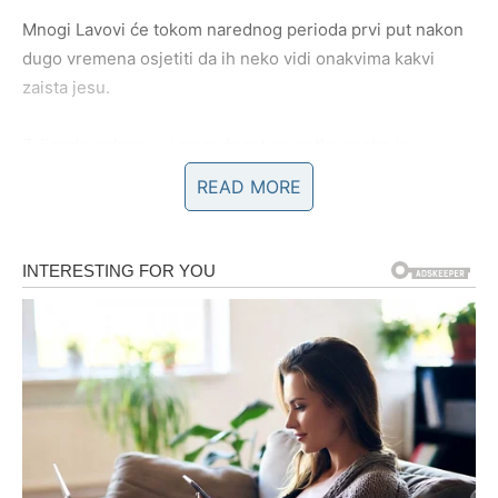
Mnogi Lavovi će tokom narednog perioda prvi put nakon
dugo vremena osjetiti da ih neko vidi onakvima kakvi
zaista jesu.
Zvijezde pokazuju i mogućnost povratka osobe iz
prošlosti.
READ MORE
Ta osoba još uvijek razmišlja o vama i moguće je da će
pokušati obnoviti kontakt.
Ali ovog puta vi ćete mnogo jasnije vidjeti šta želite i
nećete više pristajati na odnose koji vam donose
emotivni stres i nesigurnost.
Lavovi koji su zauzeti konačno će uspjeti riješiti
nesporazume koji ih dugo opterećuju.