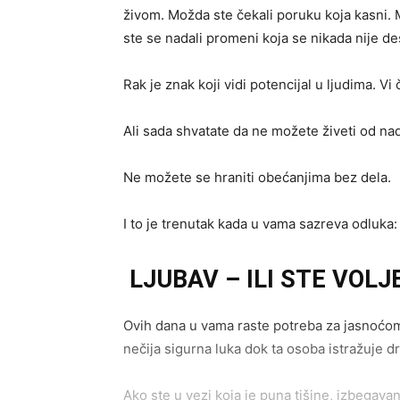
živom. Možda ste čekali poruku koja kasni. M
ste se nadali promeni koja se nikada nije des
Rak je znak koji vidi potencijal u ljudima. Vi
Ali sada shvatate da ne možete živeti od na
Ne možete se hraniti obećanjima bez dela.
I to je trenutak kada u vama sazreva odluka
LJUBAV – ILI STE VOLJE
Ovih dana u vama raste potreba za jasnoćom
nečija sigurna luka dok ta osoba istražuje d
Ako ste u vezi koja je puna tišine, izbegavan