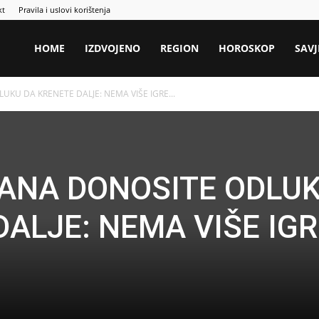
kt
Pravila i uslovi korištenja
HOME
IZDVOJENO
REGION
HOROSKOP
SAVJ
UKU DA KRENETE DALJE: NEMA VIŠE IGRE...
DANA DONOSITE ODLU
DALJE: NEMA VIŠE IGR