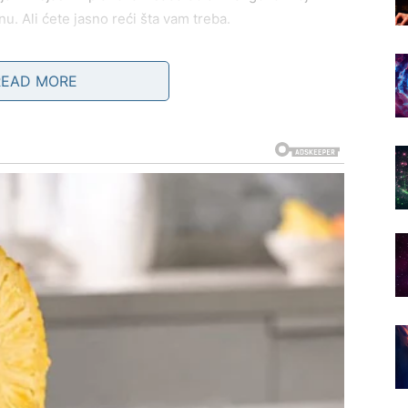
u. Ali ćete jasno reći šta vam treba.
READ MORE
ovaj put nema povratka na staro.
am daje minimum pažnje, sada prekidate kontakt i
A NOSITE SVE SAMI
slovnog okruženja.
greške. Možda ste ćutali na nepravdu. Možda ste