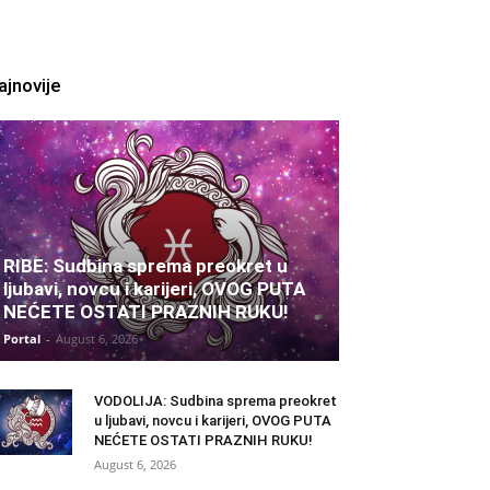
ajnovije
RIBE: Sudbina sprema preokret u
ljubavi, novcu i karijeri, OVOG PUTA
NEĆETE OSTATI PRAZNIH RUKU!
Portal
-
August 6, 2026
VODOLIJA: Sudbina sprema preokret
u ljubavi, novcu i karijeri, OVOG PUTA
NEĆETE OSTATI PRAZNIH RUKU!
August 6, 2026