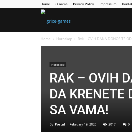
Home
O nama
Privacy Policy
Impressum
Konta
Games
Home
Horoskop
RAK – OVIH DANA DONOSITE ODL
Portal
Horoskop
RAK – OVIH 
DA KRENETE 
SA VAMA!
By
Portal
-
February 19, 2026
2017
0