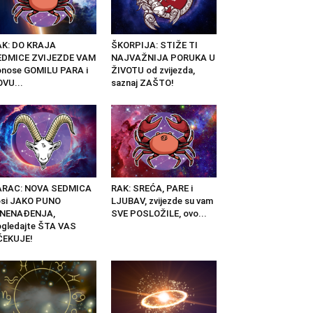
AK: DO KRAJA
ŠKORPIJA: STIŽE TI
EDMICE ZVIJEZDE VAM
NAJVAŽNIJA PORUKA U
nose GOMILU PARA i
ŽIVOTU od zvijezda,
VU...
saznaj ZAŠTO!
ARAC: NOVA SEDMICA
RAK: SREĆA, PARE i
osi JAKO PUNO
LJUBAV, zvijezde su vam
ZNENAĐENJA,
SVE POSLOŽILE, ovo...
gledajte ŠTA VAS
ČEKUJE!