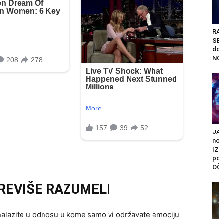
R
S
do
NO
J
n
I
po
O
PREVIŠE RAZUMELI
nalazite u odnosu u kome samo vi održavate emociju