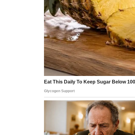
Sada dolazite do tačke kada više ne želite d
Možda ćete tražiti bolju poziciju.
Možda ćete započeti razgovor o uslovima ra
Možda ćete razmišljati o potpunoj promeni 
Ali jedno je sigurno – više nećete dozvoliti
UNUTRAŠNJA ODLUKA K
Najvažnije je to što ova odluka dolazi iz sa
Vi ne odlazite jer ne volite.
Odlazite jer ste umorni od borbe za nešto št