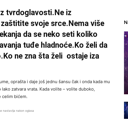
z tvrdoglavosti.Ne iz
zaštitite svoje srce.Nema više
N
kanja da se neko seti koliko
avanja tuđe hladnoće.Ko želi da
Ko ne zna šta želi ostaje iza
azume, oprašta i daje još jednu šansu čak i onda kada mu
o lako zatvara vrata. Kada volite – volite duboko,
e celim bićem.
se nastavlja nakon oglasa