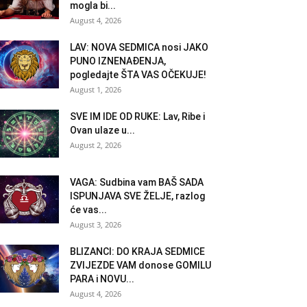
mogla bi...
August 4, 2026
LAV: NOVA SEDMICA nosi JAKO
PUNO IZNENAĐENJA,
pogledajte ŠTA VAS OČEKUJE!
August 1, 2026
SVE IM IDE OD RUKE: Lav, Ribe i
Ovan ulaze u...
August 2, 2026
VAGA: Sudbina vam BAŠ SADA
ISPUNJAVA SVE ŽELJE, razlog
će vas...
August 3, 2026
BLIZANCI: DO KRAJA SEDMICE
ZVIJEZDE VAM donose GOMILU
PARA i NOVU...
August 4, 2026