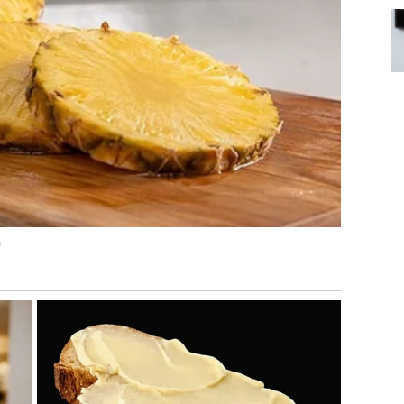
a budete tiha snaga u pozadini.
da.
okruženja.
 da vas neko uzima zdravo za gotovo.
OJA DONOSI MIR
mopoštovanja, a ne iz povređenosti.
o bi trebalo da dolazi prirodno.