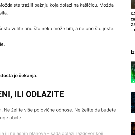
ožda ste tražili pažnju koja dolazi na kašičicu. Možda
ila.
K
zn
Z
 često volite ono što neko može biti, a ne ono što jeste.
– 
de.
I
:
dosta je čekanja.
NI, ILI ODLAZITE
. Ne želite više polovične odnose. Ne želite da budete
ruge obale.
ja ili nejasnih planova – sada dolazi razgovor koji