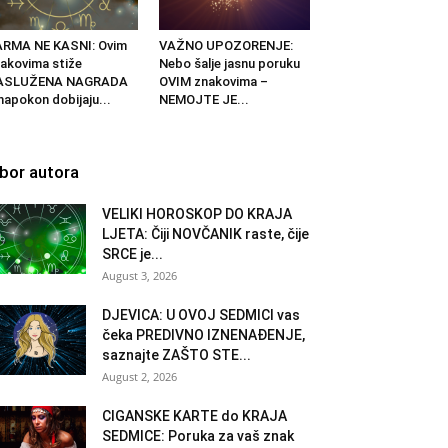
ARMA NE KASNI: Ovim
VAŽNO UPOZORENJE:
akovima stiže
Nebo šalje jasnu poruku
ASLUŽENA NAGRADA
OVIM znakovima –
napokon dobijaju...
NEMOJTE JE...
zbor autora
VELIKI HOROSKOP DO KRAJA
LJETA: Čiji NOVČANIK raste, čije
SRCE je...
August 3, 2026
DJEVICA: U OVOJ SEDMICI vas
čeka PREDIVNO IZNENAĐENJE,
saznajte ZAŠTO STE...
August 2, 2026
CIGANSKE KARTE do KRAJA
SEDMICE: Poruka za vaš znak