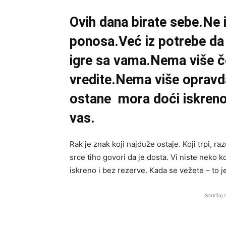
Ovih dana birate sebe.Ne i
ponosa.Već iz potrebe da 
igre sa vama.Nema više če
vredite.Nema više opravd
ostane mora doći iskreno.
vas.
Rak je znak koji najduže ostaje. Koji trpi, r
srce tiho govori da je dosta. Vi niste neko k
iskreno i bez rezerve. Kada se vežete – to j
Sadržaj 