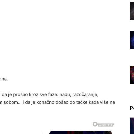
mna.
i da je prošao kroz sve faze: nadu, razočaranje,
im sobom… i da je konačno došao do tačke kada više ne
P