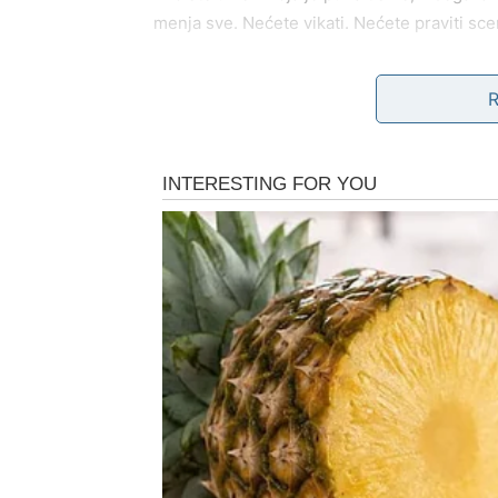
menja sve. Nećete vikati. Nećete praviti scen
Ako to ne dobijete – povlačite se.
I to je ono što ovu odluku čini drugačijom: 
Ako ste slobodni, ali vezani za nekoga ko v
birate sebe.
Rak više ne želi da moli za emociju.
POSAO – PRESTAJETE D
Ova energija presecanja može se ticati i po
Možda ste preuzimali odgovornost za tuđe 
ulagali trud bez priznanja.