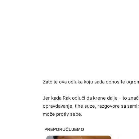
Zato je ova odluka koju sada donosite ogro
Jer kada Rak odluči da krene dalje – to znač
opravdavanje, tihe suze, razgovore sa sam
može protiv sebe.