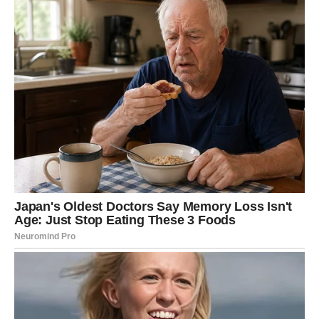
Vaše povlačenje postaje jasna poruka.
ŠTA SE DEŠAVA NAKON ŠTO
PRESEČETE?
U početku dolazi čudan osećaj – kao da je nastala
praznina. Navikli ste na dinamiku, čak i kada je bila teska.
Ali onda dolazi mir.
Pojavljuje se osoba koja komunicira bez igrica.
Dolazi prilika koja vam vraća entuzijazam.
Vraća se osećaj lakoće koji ste izgubili.