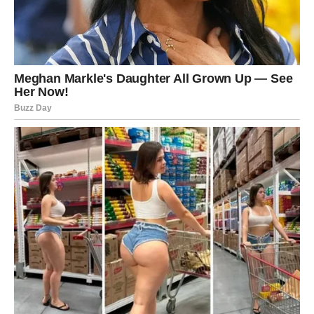
želim”.
Vi sada tražite konkretno:
Jasnu odluku.
Jasnu nameru.
Jasno mesto u nečijem životu.
Ako to ne dobijete – povlačite se.
I ono što je najvažnije – ovoga puta se ne vraćate na
staro.
Blizanci često znaju da oproste i da pokušaju ponovo. Ali
kada se umore mentalno – to je kraj.