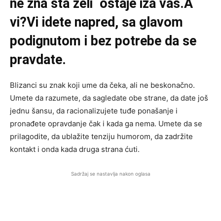
ne zna šta želi ostaje iza vas.A
vi?Vi idete napred, sa glavom
podignutom i bez potrebe da se
pravdate.
Blizanci su znak koji ume da čeka, ali ne beskonačno.
Umete da razumete, da sagledate obe strane, da date još
jednu šansu, da racionalizujete tuđe ponašanje i
pronađete opravdanje čak i kada ga nema. Umete da se
prilagodite, da ublažite tenziju humorom, da zadržite
kontakt i onda kada druga strana ćuti.
Sadržaj se nastavlja nakon oglasa