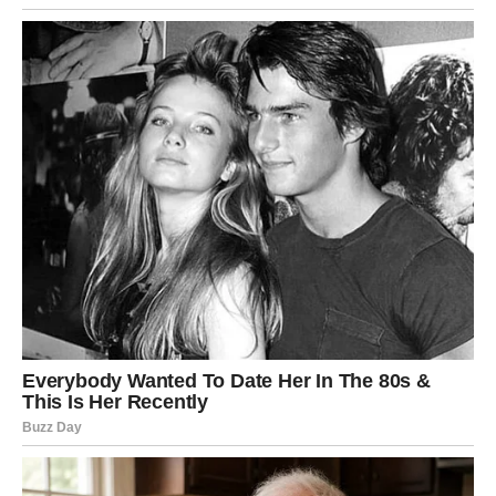
Najveća promena dešava se u vašem stavu.
Vi više nećete:
analizirati svaku sitnicu,
tražiti skriveno značenje u tuđim rečima,
pokušavati da “popravite” nečiju neodlučnost.
Shvatili ste da je vaša energija dragocena.
I kada odlučite da je ne trošite – tada počinje prava
promena.
Vaša tišina postaje snažnija od hiljadu poruka.