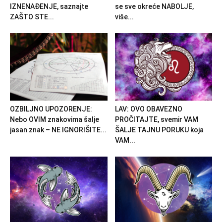
IZNENAĐENJE, saznajte
se sve okreće NABOLJE,
ZAŠTO STE...
više...
OZBILJNO UPOZORENJE:
LAV: OVO OBAVEZNO
Nebo OVIM znakovima šalje
PROČITAJTE, svemir VAM
jasan znak – NE IGNORIŠITE...
ŠALJE TAJNU PORUKU koja
VAM...