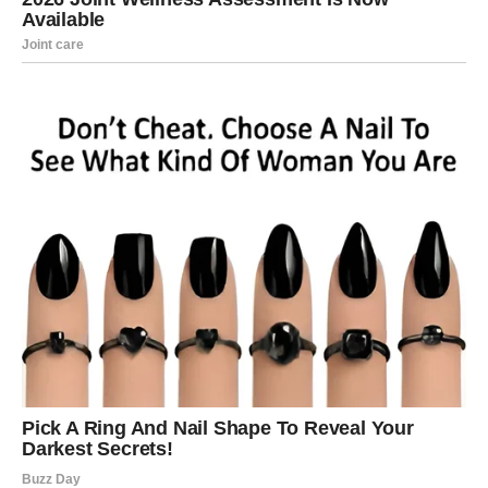
novom projektu,
drugačijoj saradnji,
čak i potpunoj promeni radnog okruženja.
Vi želite prostor da dišete, da stvarate, da budete
saslušani.
Ako toga nema – vi krećete dalje bez zadrške.
UNUTRAŠNJA
TRANSFORMACIJA