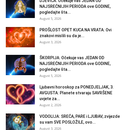
DJEVICA: Očekuje vas JEDAN OD
NAJSREĆNIJIH PERIODA ove GODINE,
pogledajte šta...
August 5, 2026
PROŠLOST OPET KUCA NA VRATA: Ovi
znakovi mislili su da je...
August 3, 2026
ŠKORPIJA: Očekuje vas JEDAN OD
NAJSREĆNIJIH PERIODA ove GODINE,
pogledajte šta...
August 5, 2026
Ljubavni horoskop za PONEDJELJAK, 3.
AVGUSTA: Planete stvaraju SAVRŠENE
uvjete za...
August 2, 2026
VODOLIJA: SREĆA, PARE i LJUBAV, zvijezde
su vam SVE POSLOŽILE, ovo...
August 3, 2026