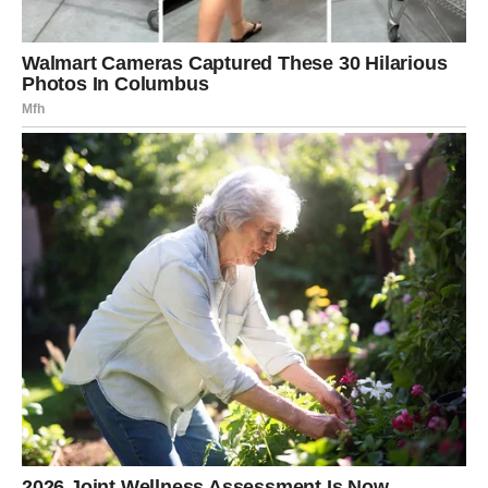
I sada ste mentalno umorni od igrica.
POSAO – DOSTA JE
DOKAZIVANJA
Ova odluka može se ticati i profesionalnog segmenta.
Možda ste u poslednje vreme osećali da stalno morate da
objašnjavate svoje ideje. Da dokazujete svoju vrednost.
Da radite više kako bi vas neko primetio.
Ali Blizanci ne ostaju tamo gde se guši njihova
kreativnost i komunikacija.
Sada počinjete da razmišljate o promeni: