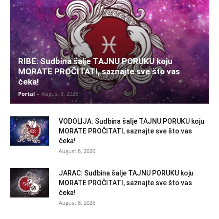
RIBE: Sudbina šalje TAJNU PORUKU koju
MORATE PROČITATI, saznajte sve što vas
čeka!
Portal
-
August 8, 2026
VODOLIJA: Sudbina šalje TAJNU PORUKU koju
MORATE PROČITATI, saznajte sve što vas
čeka!
August 8, 2026
JARAC: Sudbina šalje TAJNU PORUKU koju
MORATE PROČITATI, saznajte sve što vas
čeka!
August 8, 2026