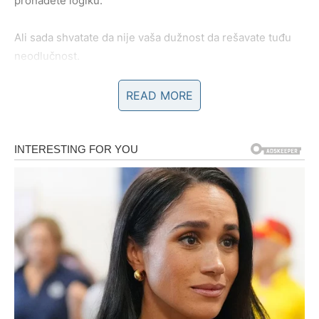
pronađete logiku.
Ali sada shvatate da nije vaša dužnost da rešavate tuđu
neodlučnost.
Vi ne tražite savršenstvo. Tražite jasnoću.
READ MORE
A ako je nema – vi odlazite.
LJUBAV – PRESTAJE PERIOD
“VIDEĆEMO”
U emotivnom segmentu dolazite do prelomne tačke.
Ako ste u odnosu koji traje, ali bez konkretnog pomaka,
sada dolazi razgovor koji menja sve. Nećete više
prihvatati “nije vreme”, “imam obaveze”, “ne znam šta