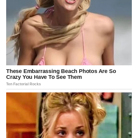
Jer kada Blizanci odluče da prekinu ciklus – univerzum im
vrlo brzo pokaže zašto je to bilo potrebno.