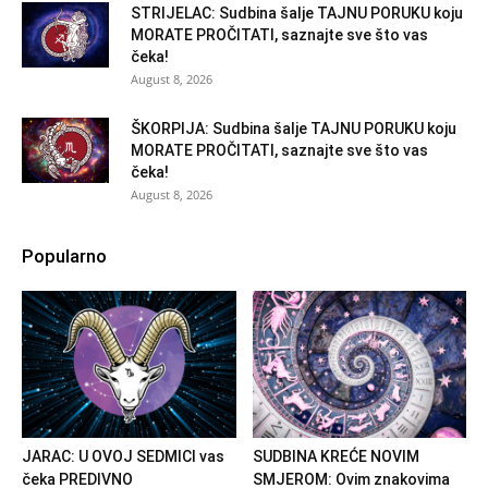
STRIJELAC: Sudbina šalje TAJNU PORUKU koju
MORATE PROČITATI, saznajte sve što vas
čeka!
August 8, 2026
ŠKORPIJA: Sudbina šalje TAJNU PORUKU koju
MORATE PROČITATI, saznajte sve što vas
čeka!
August 8, 2026
Popularno
JARAC: U OVOJ SEDMICI vas
SUDBINA KREĆE NOVIM
čeka PREDIVNO
SMJEROM: Ovim znakovima