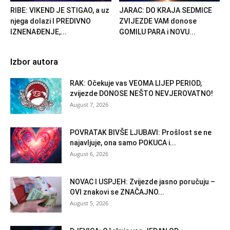
RIBE: VIKEND JE STIGAO, a uz
JARAC: DO KRAJA SEDMICE
njega dolazi I PREDIVNO
ZVIJEZDE VAM donose
IZNENAĐENJE,...
GOMILU PARA i NOVU...
Izbor autora
RAK: Očekuje vas VEOMA LIJEP PERIOD,
zvijezde DONOSE NEŠTO NEVJEROVATNO!
August 7, 2026
POVRATAK BIVŠE LJUBAVI: Prošlost se ne
najavljuje, ona samo POKUCA i...
August 6, 2026
NOVAC I USPJEH: Zvijezde jasno poručuju –
OVI znakovi se ZNAČAJNO...
August 5, 2026