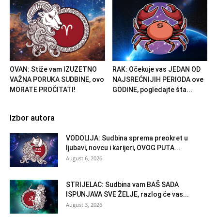
OVAN: Stiže vam IZUZETNO
RAK: Očekuje vas JEDAN OD
VAŽNA PORUKA SUDBINE, ovo
NAJSREĆNIJIH PERIODA ove
MORATE PROČITATI!
GODINE, pogledajte šta...
Izbor autora
VODOLIJA: Sudbina sprema preokret u
ljubavi, novcu i karijeri, OVOG PUTA...
August 6, 2026
STRIJELAC: Sudbina vam BAŠ SADA
ISPUNJAVA SVE ŽELJE, razlog će vas...
August 3, 2026