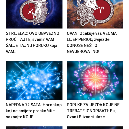
STRIJELAC: OVO OBAVEZNO
OVAN: Očekuje vas VEOMA
PROČITAJTE, svemir VAM
LIJEP PERIOD, zvijezde
ŠALJE TAJNU PORUKU koja
DONOSE NEŠTO
VAM...
NEVJEROVATNO!
NAREDNA 72 SATA: Horoskop
PORUKE ZVIJEZDA KOJE NE
koji ne smijete preskočiti –
TREBATE IGNORISATI: Bik,
saznajte KOJE...
Ovan i Blizanci ulaze...