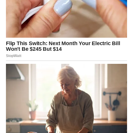
Ljubav vam donosi ogromnu
sreću
Pored finansija, sudbina vam sprema veoma lijepe
trenutke i kada su emocije u pitanju.
Ako ste dugo bili usamljeni ili razočarani, sada dolazi
vrijeme tokom kojeg biste mogli upoznati osobu koja će
vam potpuno promijeniti život.
Jedan susret mogao bi probuditi emocije kakve dugo
niste osjetili.
Rakovi koji su u vezi mogli bi konačno riješiti probleme
koji ih dugo muče. Pred vama su iskreni razgovori,
mnogo više pažnje i osjećaj da vas partner konačno
razumije onako kako ste dugo željeli.