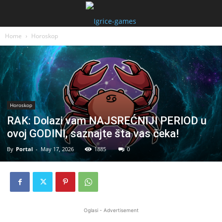
Home
Horoskop
Horoskop
RAK: Dolazi vam NAJSREĆNIJI PERIOD u
ovoj GODINI, saznajte šta vas čeka!
By
Portal
-
May 17, 2026
1885
0
Oglasi - Advertisement