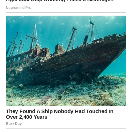
da ulazite u fazu tokom koje biste mogli ostvariti velike
snove i upoznati ljude koji će imati veoma važnu ulogu u
vašoj budućnosti.
Pred vama su dani tokom kojih ćete imati mnogo razloga
za osmijeh, a mnogi problemi koji su vas ranije mučili
konačno će ostati iza vas.
Sudbina vam konačno vraća ono
što zaslužujete
Sve ono dobro što ste činili drugima sada vam se polako
vraća.
Zvijezde pokazuju da ste prošli kroz težak period upravo
zato da biste sada mogli ući u mnogo srećniju i uspješniju
životnu fazu.