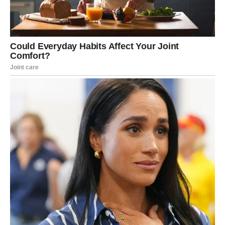
Jedna želja mogla bi vam se
uskoro ostvariti
Zvijezde pokazuju da će mnogi Rakovi tokom narednog
perioda ostvariti nešto o čemu dugo maštaju.
To može biti vezano za posao, ljubav ili jednu veoma
važnu životnu odluku.
Ono što je sigurno jeste činjenica da ćete konačno osjetiti
kako izgleda kada sudbina stane na vašu stranu.
Mnogi Rakovi će tokom ovog perioda dobiti motivaciju i
snagu da naprave promjene koje su dugo odlagali.