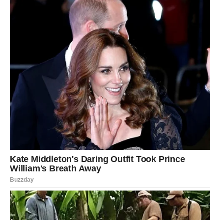
Pred vama su dani tokom kojih biste mogli shvatiti da je
ovo početak potpuno novog života i da vas tek sada
čekaju najljepši trenuci u ovoj godini.