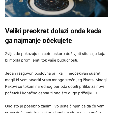
Veliki preokret dolazi onda kada
ga najmanje očekujete
Zvijezde pokazuju da ćete uskoro doživjeti situaciju koja
bi mogla promijeniti tok vaše budućnosti.
Jedan razgovor, poslovna prilika ili neočekivan susret
mogli bi vam otvoriti vrata mnogo srećnijeg života. Mnogi
Rakovi će tokom narednog perioda dobiti priliku za novi
početak i konačno ostvariti ono što dugo priželjkuju.
Ono što je posebno zanimljivo jeste činjenica da će vam
sreća doći onda kada skoro izgubite vjeru da se nešto