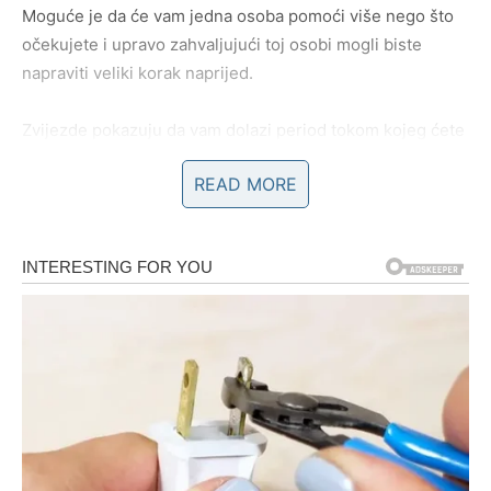
Moguće je da će vam jedna osoba pomoći više nego što
očekujete i upravo zahvaljujući toj osobi mogli biste
napraviti veliki korak naprijed.
Zvijezde pokazuju da vam dolazi period tokom kojeg ćete
mnogo manje brinuti o novcu.
READ MORE