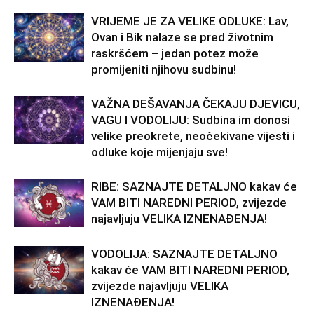
VRIJEME JE ZA VELIKE ODLUKE: Lav,
Ovan i Bik nalaze se pred životnim
raskršćem – jedan potez može
promijeniti njihovu sudbinu!
VAŽNA DEŠAVANJA ČEKAJU DJEVICU,
VAGU I VODOLIJU: Sudbina im donosi
velike preokrete, neočekivane vijesti i
odluke koje mijenjaju sve!
RIBE: SAZNAJTE DETALJNO kakav će
VAM BITI NAREDNI PERIOD, zvijezde
najavljuju VELIKA IZNENAĐENJA!
VODOLIJA: SAZNAJTE DETALJNO
kakav će VAM BITI NAREDNI PERIOD,
zvijezde najavljuju VELIKA
IZNENAĐENJA!