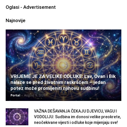
Oglasi - Advertisement
Najnovije
VRIJEME JE ZA VELIKE ODLUKE: Lav, Ovan i Bik
nalaze se pred životnim raskršćem – jedan
potez može promijeniti njihovu sudbinu!
Portal
-
August 9, 2026
VAŽNA DEŠAVANJA ČEKAJU DJEVICU, VAGU I
VODOLIJU: Sudbina im donosi velike preokrete,
neočekivane vijesti i odluke koje mijenjaju sve!