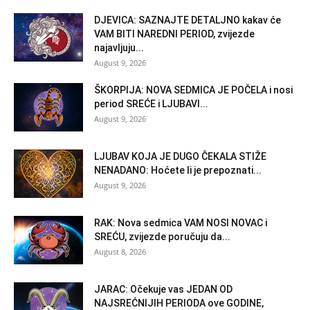
DJEVICA: SAZNAJTE DETALJNO kakav će
VAM BITI NAREDNI PERIOD, zvijezde
najavljuju...
August 9, 2026
ŠKORPIJA: NOVA SEDMICA JE POČELA i nosi
period SREĆE i LJUBAVI...
August 9, 2026
LJUBAV KOJA JE DUGO ČEKALA STIŽE
NENADANO: Hoćete li je prepoznati...
August 9, 2026
RAK: Nova sedmica VAM NOSI NOVAC i
SREĆU, zvijezde poručuju da...
August 8, 2026
JARAC: Očekuje vas JEDAN OD
NAJSREĆNIJIH PERIODA ove GODINE,