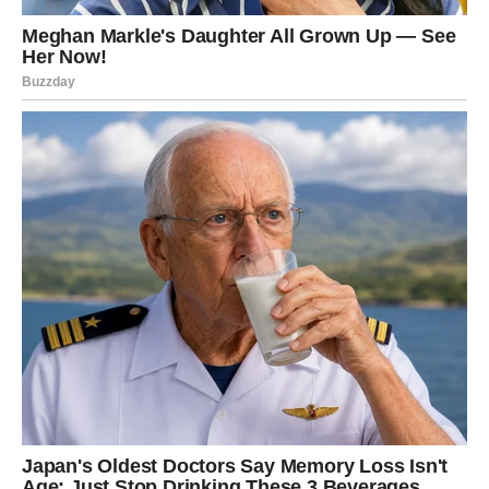
Svemir vam šalje znak da je
vrijeme za novi početak
Pred vama su dani tokom kojih ćete shvatiti da više ne
želite živjeti isto kao prije.
Počećete mnogo više vjerovati sebi i svojim
sposobnostima. Problemi koji su vas ranije iscrpljivali
polako gube svoju moć nad vama.
Konačno ćete imati osjećaj da možete ostvariti ono što
želite i da vas ništa više ne može zaustaviti.
Vaša sreća tek počinje
Ovo nije običan period u vašem životu. Zvijezde pokazuju