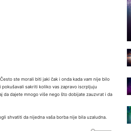
esto ste morali biti jaki čak i onda kada vam nije bilo
 i pokušavali sakriti koliko vas zapravo iscrpljuju
ćaj da dajete mnogo više nego što dobijate zauzvrat i da
li shvatiti da nijedna vaša borba nije bila uzaludna.