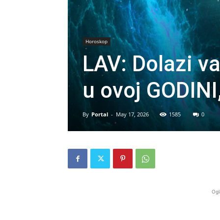
Horoskop
LAV: Dolazi 
u ovoj GODINI,
By
Portal
-
May 17, 2026
1585
0
Ogl