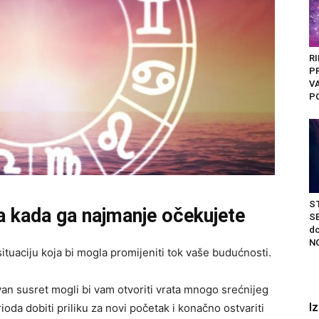
R
PR
V
PO
S
da kada ga najmanje očekujete
S
do
NO
ituaciju koja bi mogla promijeniti tok vaše budućnosti.
van susret mogli bi vam otvoriti vrata mnogo srećnijeg
I
da dobiti priliku za novi početak i konačno ostvariti