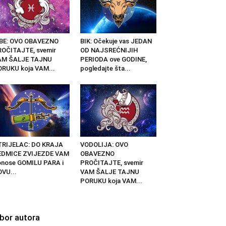
IBE: OVO OBAVEZNO
BIK: Očekuje vas JEDAN
OČITAJTE, svemir
OD NAJSREĆNIJIH
AM ŠALJE TAJNU
PERIODA ove GODINE,
RUKU koja VAM...
pogledajte šta...
TRIJELAC: DO KRAJA
VODOLIJA: OVO
EDMICE ZVIJEZDE VAM
OBAVEZNO
nose GOMILU PARA i
PROČITAJTE, svemir
VU...
VAM ŠALJE TAJNU
PORUKU koja VAM...
zbor autora