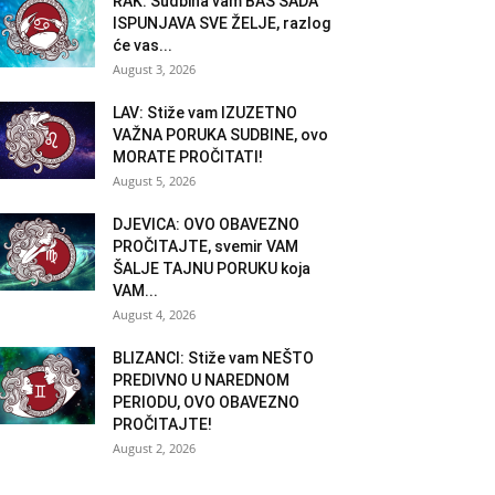
RAK: Sudbina vam BAŠ SADA
ISPUNJAVA SVE ŽELJE, razlog
će vas...
August 3, 2026
LAV: Stiže vam IZUZETNO
VAŽNA PORUKA SUDBINE, ovo
MORATE PROČITATI!
August 5, 2026
DJEVICA: OVO OBAVEZNO
PROČITAJTE, svemir VAM
ŠALJE TAJNU PORUKU koja
VAM...
August 4, 2026
BLIZANCI: Stiže vam NEŠTO
PREDIVNO U NAREDNOM
PERIODU, OVO OBAVEZNO
PROČITAJTE!
August 2, 2026