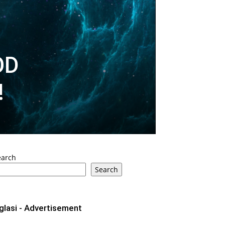
OD
!
earch
Search
glasi - Advertisement