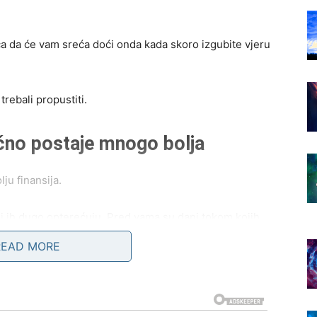
ca da će vam sreća doći onda kada skoro izgubite vjeru
trebali propustiti.
ačno postaje mnogo bolja
ju finansija.
oji ih dugo opterećuju. Pred vama su dani tokom kojih
atni izvor zarade ili priliku za posao koji će vam
READ MORE
e nego što očekujete i upravo zahvaljujući toj osobi