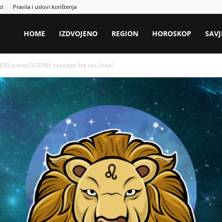
kt
Pravila i uslovi korištenja
HOME
IZDVOJENO
REGION
HOROSKOP
SAVJ
OD u ovoj GODINI, saznajte šta vas čeka!