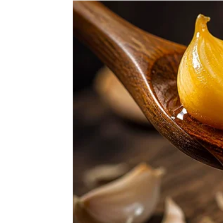
Zvijezde pokazuju da vam dolazi period tok