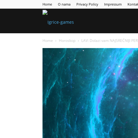
Home
O nama
Privacy Policy
Impressum
Konta
Games
Home
Horoskop
LAV: Dolazi vam NAJSREĆNIJI PERI
Portal