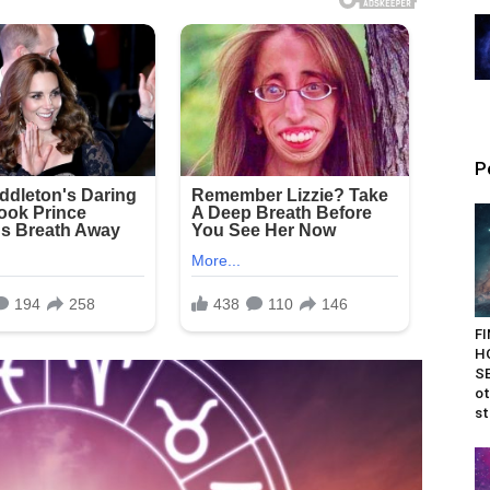
P
F
H
SE
ot
st