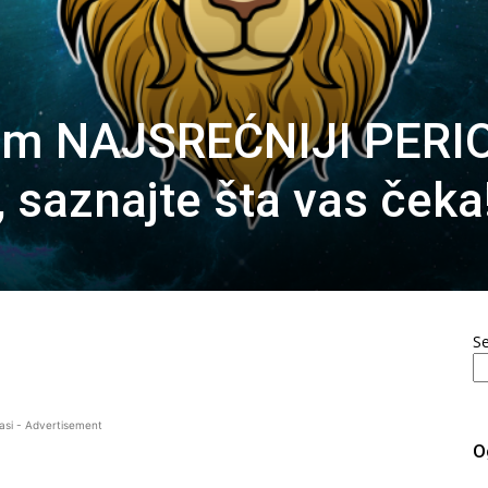
vam NAJSREĆNIJI PERI
 saznajte šta vas čeka
S
asi - Advertisement
O