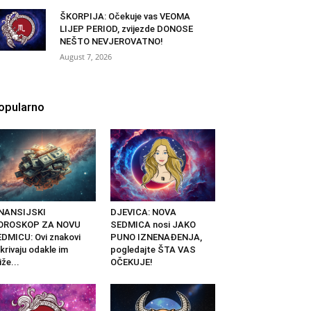
ŠKORPIJA: Očekuje vas VEOMA
LIJEP PERIOD, zvijezde DONOSE
NEŠTO NEVJEROVATNO!
August 7, 2026
opularno
INANSIJSKI
DJEVICA: NOVA
OROSKOP ZA NOVU
SEDMICA nosi JAKO
DMICU: Ovi znakovi
PUNO IZNENAĐENJA,
krivaju odakle im
pogledajte ŠTA VAS
iže...
OČEKUJE!