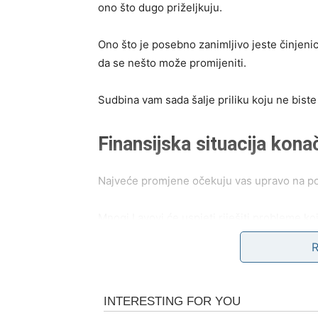
ono što dugo priželjkuju.
Ono što je posebno zanimljivo jeste činjeni
da se nešto može promijeniti.
Sudbina vam sada šalje priliku koju ne biste 
Finansijska situacija kon
Najveće promjene očekuju vas upravo na pol
Mnogi Lavovi će uspjeti riješiti probleme k
biste mogli dobiti novu poslovnu ponudu, dod
donijeti mnogo više sigurnosti i stabilnosti.
Moguće je da će vam jedna osoba pomoći viš
mogli biste napraviti veliki korak naprijed.