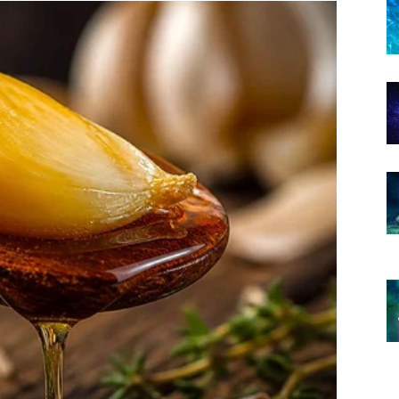
om kojeg ćete mnogo manje brinuti o novcu.