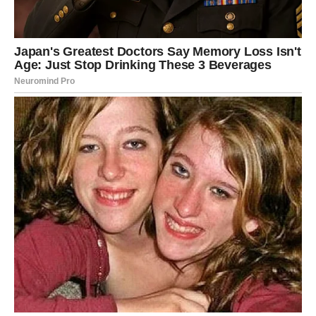
Nemojte odbijati druženja ili pozive. Jedan sasvim običan
susret mogao bi vam ostati u veoma lijepom sjećanju.
Ako ste u vezi ili braku, današnji dan donosi više bliskosti
i međusobnog razumijevanja. Partner će imati više
strpljenja i želje da sasluša ono što vam je važno. Iskren
razgovor riješiće sitne nesuglasice i donijeti vam osjećaj
da zajedno možete savladati sve izazove.
Veče je posebno povoljno za zajedničke trenutke,
planove i lijepe razgovore.