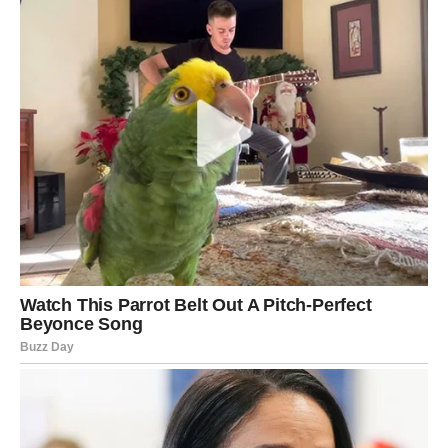
Zdravlje i energija
Današnji dan donosi stabilnu energiju, ali ciganske karte
savjetuju da pronađete dovoljno vremena za odmor.
Nemojte preuzimati previše obaveza odjednom. Kratka
šetnja, boravak na svježem vazduhu ili razgovor sa
dragom osobom pomoći će vam da vratite unutrašnji mir.
Kada ste opušteni, mnogo lakše pronalazite najbolja
rješenja za sve što vas očekuje.
Savjet ciganskih karata
Današnji dan donosi mnogo više lijepih prilika nego što
na prvi pogled izgleda. Nemojte dozvoliti da vas sitne
brige udalje od pozitivnih događaja koji vas okružuju.