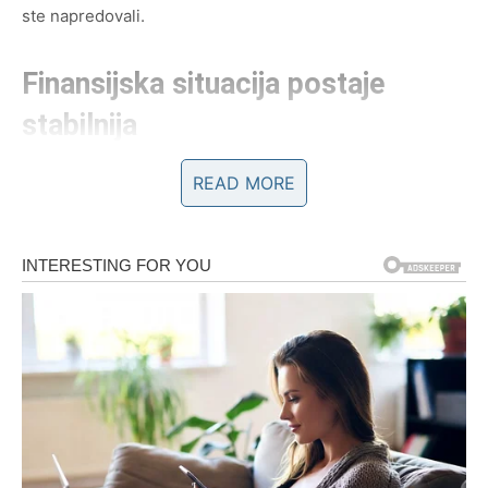
ste napredovali.
Finansijska situacija postaje
stabilnija
Kada je riječ o novcu, ciganske karte donose dobre
READ MORE
vijesti.
Moguća je isplata koju ste očekivali, povrat novca ili
dodatni prihod koji će vam donijeti veliko olakšanje. Iako
možda neće biti riječ o ogromnom iznosu, biće sasvim
dovoljno da riješite nešto što vam je već neko vrijeme
predstavljalo opterećenje.
Danas nije trenutak za nepromišljene troškove. Mnogo je
bolje da pažljivo rasporedite ono što imate i napravite