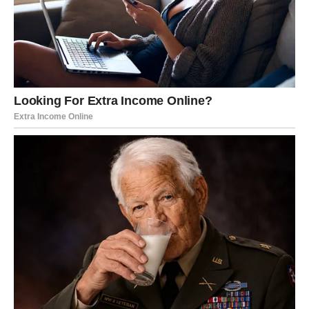
plan za naredni period. Takav pristup donijeće vam
osjećaj sigurnosti i mira.
Jedna osoba mogla bi vam dati koristan savjet kada je
riječ o finansijama. Vrijedi saslušati mišljenje nekoga
kome vjerujete.
Ljubav donosi toplinu,
razumijevanje i lijepe emocije
Na polju ljubavi očekuje vas mnogo pozitivne energije.
Ako ste slobodni, ciganske karte pokazuju mogućnost
zanimljivog susreta ili razgovora koji će vas iskreno
obradovati. Neko već neko vrijeme obraća pažnju na vas,
ali nije pronašao pravi trenutak da to pokaže. Danas bi se
upravo to moglo promijeniti.