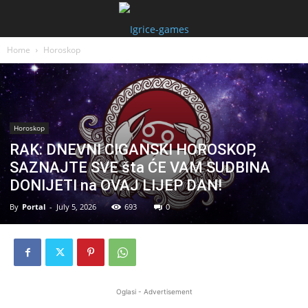
Home
Horoskop
Horoskop
RAK: DNEVNI CIGANSKI HOROSKOP,
SAZNAJTE SVE šta ĆE VAM SUDBINA
DONIJETI na OVAJ LIJEP DAN!
By
Portal
-
July 5, 2026
693
0
Oglasi - Advertisement