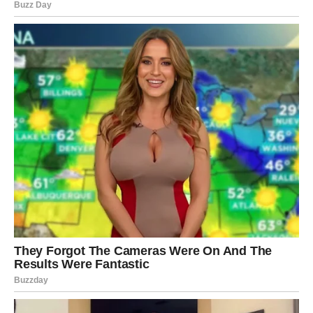
Topla riječ, podrška ili običan razgovor danas će imati
mnogo veći značaj nego što mislite.
Neočekivana vijest mijenja
raspoloženje
Jedna poruka, telefonski poziv ili susret mogli bi potpuno
promijeniti tok dana.
Ta informacija donijeće vam više optimizma i potvrditi da
se stvari razvijaju u pravom smjeru. Moguće je da će biti
povezana s poslom, porodicom ili planom koji vam je
veoma važan.
Nakon toga osjetićete veliko olakšanje i novu motivaciju.