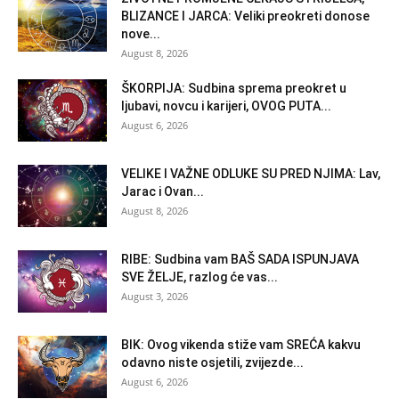
BLIZANCE I JARCA: Veliki preokreti donose
nove...
August 8, 2026
ŠKORPIJA: Sudbina sprema preokret u
ljubavi, novcu i karijeri, OVOG PUTA...
August 6, 2026
VELIKE I VAŽNE ODLUKE SU PRED NJIMA: Lav,
Jarac i Ovan...
August 8, 2026
RIBE: Sudbina vam BAŠ SADA ISPUNJAVA
SVE ŽELJE, razlog će vas...
August 3, 2026
BIK: Ovog vikenda stiže vam SREĆA kakvu
odavno niste osjetili, zvijezde...
August 6, 2026