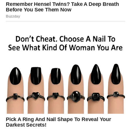
Porodica će biti vaš najveći
oslonac
Ciganske karte pokazuju snažan simbol doma.
To znači da ćete danas posebno cijeniti vrijeme
provedeno sa porodicom ili ljudima koje smatrate svojom
drugom porodicom. Moguće je da će vas obradovati vijest
koja se tiče nekoga od najbližih ili ćete zajedno riješiti
pitanje koje vas je sve opterećivalo.