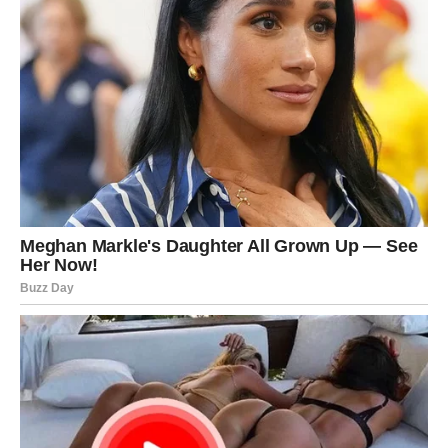
Obratite pažnju na riječi ljudi kojima vjerujete, budite
otvoreni za nove razgovore i prihvatite svaku iskrenu
podršku koja vam bude pružena.
Sudbina vam danas šalje priliku da zatvorite jedno teško
poglavlje i sa mnogo više optimizma zakoračite u novi
period. Posao će donositi zadovoljstvo, finansije će biti
stabilnije, ljubavni život topliji, a porodični odnosi
ispunjeni razumijevanjem.
Ovaj dan može postati jedan od onih koje ćete pamtiti po
lijepim vijestima, iskrenim emocijama i osjećaju da se
život konačno razvija baš onako kako ste priželjkivali.
Iskoristite svaki trenutak, vjerujte sebi i dozvolite sreći da
pronađe put do vas.