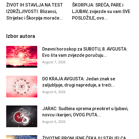
ŽIVOT IH STAVLJA NA TEST
ŠKORPIJA: SREĆA, PARE i
IZDRŽLJIVOSTI: Blizanci,
LJUBAV, zvijezde su vam SVE
Strijelac i Škorpija moraće...
POSLOŽILE, ovo...
Izbor autora
Dnevni horoskop za SUBOTU, 8. AVGUSTA:
Evo šta vam zvijezde poručuju...
August 7, 2026
DO KRAJA AVGUSTA: Jedan znak se
zaljubljuje, drugi napreduje, a treći...
August 6, 2026
JARAC: Sudbina sprema preokret u ljubavi,
novcu i karijeri, OVOG PUTA...
August 6, 2026
ŽIVOTNE PROMJENE ČEKAJU STRIJELCA,